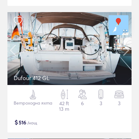
Dufour 412 GL
Ветроходна яхта
42 ft
6
3
3
13 m
$
516
/нощ