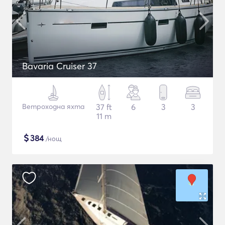
Bavaria Cruiser 37
Ветроходна яхта
37 ft
6
3
3
11 m
$
384
/нощ