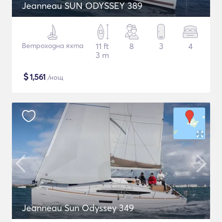
Jeanneau SUN ODYSSEY 389
Ветроходна яхта
11 ft
8
3
4
3 m
$
1,561
/нощ
Jeanneau Sun Odyssey 349