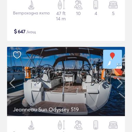
Ветроходна яхта
47 ft
10
4
5
14 m
$
647
/нощ
Jeanneau Sun Odyssey 519