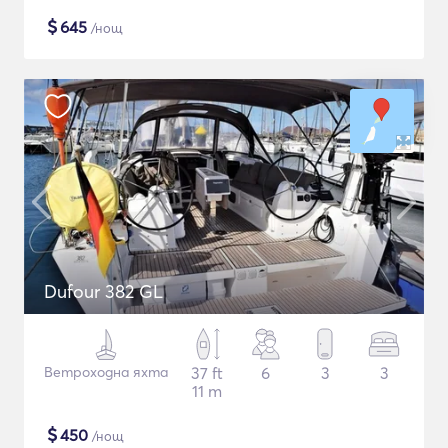
$
645
/нощ
Dufour 382 GL
Ветроходна яхта
37 ft
6
3
3
11 m
$
450
/нощ