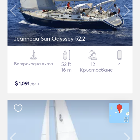
Jeanneau Sun Odyssey 52.2
Ветроходна яхта
52 ft
12
4
16 m
Кръстосване
$
1,091
/ден