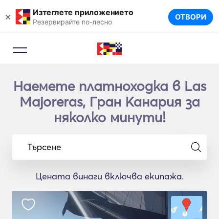
Изтеглете приложението
×
ОТВОРИ
Резервирайте по-лесно
Наемете платноходка в Las
Majoreras, Гран Канария за
няколко минути!
Търсене
Цената винаги включва екипажа.