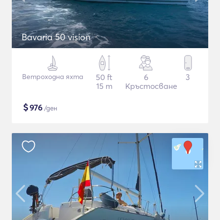
Bavaria 50 vision
Ветроходна яхта
50 ft
6
3
15 m
Кръстосване
$
976
/ден