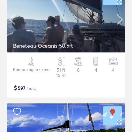
Beneteau Oceanis 50.5ft
Ветроходна яхта
51 ft
8
4
4
15 m
$
597
/нощ