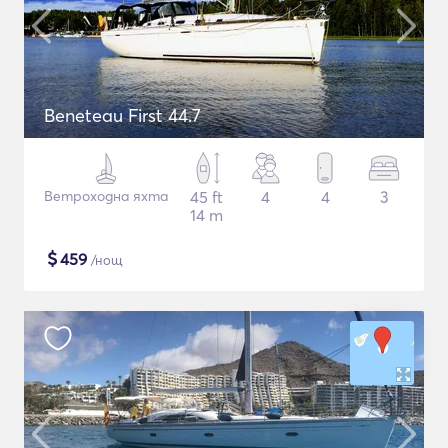
Beneteau First 44.7
Ветроходна яхта
45 ft
4
4
3
14 m
$
459
/нощ