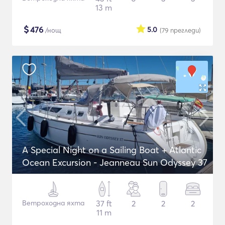
13 m
$
476
5.0
/нощ
(79
прегледи
)
A Special Night on a Sailing Boat + Atlantic
Ocean Excursion - Jeanneau Sun Odyssey 37
Ветроходна яхта
37 ft
2
2
2
11 m