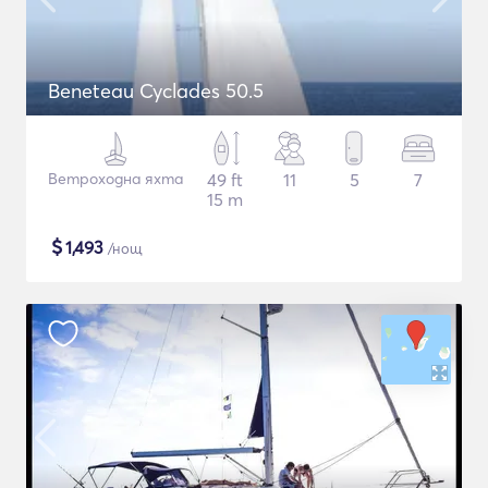
Beneteau Cyclades 50.5
Ветроходна яхта
49 ft
11
5
7
15 m
$
1,493
/нощ