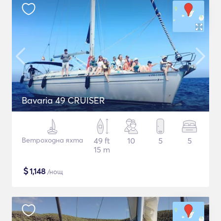
Bavaria 49 CRUISER
Ветроходна яхта
49 ft
10
5
5
15 m
$
1,148
/нощ