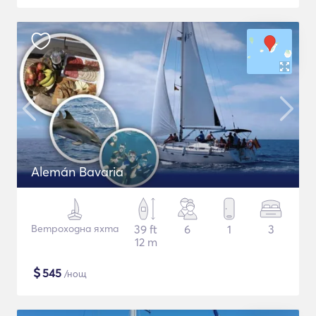
Alemán Bavaria
Ветроходна яхта
39 ft
6
1
3
12 m
$
545
/нощ