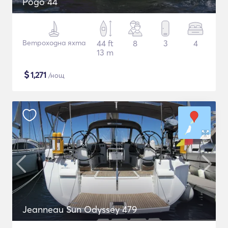
Pogo 44
Ветроходна яхта
44 ft
8
3
4
13 m
$
1,271
/нощ
Jeanneau Sun Odyssey 479