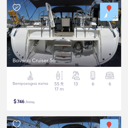
Bavaria Cruiser 56
Ветроходна яхта
55 ft
13
6
6
17 m
$
746
/нощ