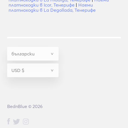
платноходки в Icor, Тенерифе
|
Наеми
платноходки в La Degollada, Тенерифе
BednBlue © 2026