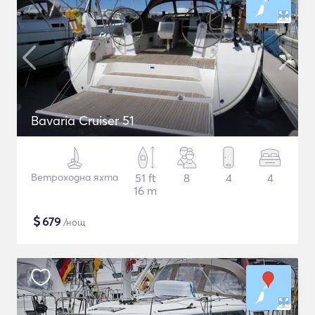
Bavaria Cruiser 51
Ветроходна яхта
51 ft
8
4
4
16 m
$
679
/нощ