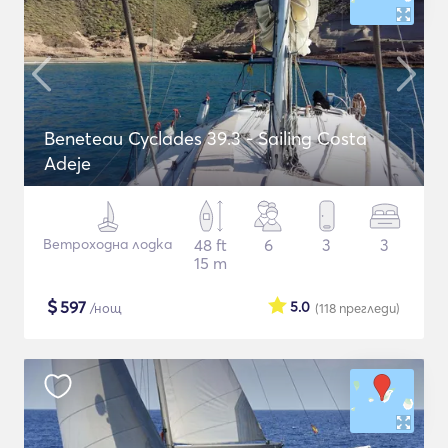
Beneteau Cyclades 39.3 - Sailing Costa
Adeje
Ветроходна лодка
48 ft
6
3
3
15 m
$
597
5.0
/нощ
(118
прегледи
)