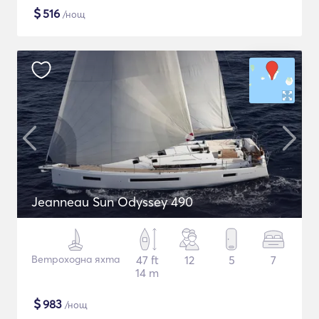
$
516
/нощ
Jeanneau Sun Odyssey 490
Ветроходна яхта
47 ft
12
5
7
14 m
$
983
/нощ