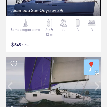
Jeanneau Sun Odyssey 39i
Ветроходна яхта
39 ft
6
3
3
12 m
$
545
/нощ