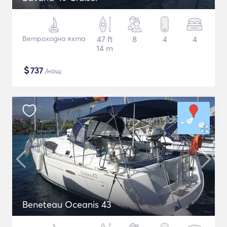
Ветроходна яхта
47 ft
8
4
4
14 m
$
737
/нощ
Beneteau Oceanis 43