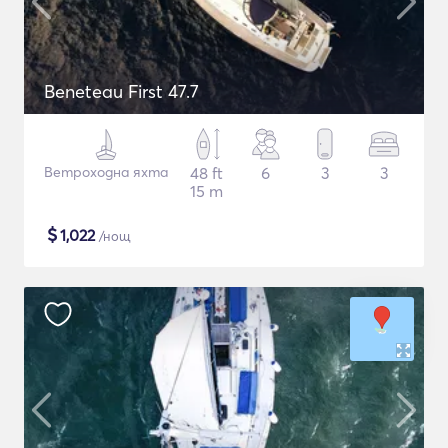
Beneteau First 47.7
Ветроходна яхта
48 ft
6
3
3
15 m
$
1,022
/нощ