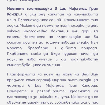
Наемете платноходка в Las Majoreras, Гран
Канария
с или без капитан на най-ниската
цена. Платноходките са най-икономичният тип
лодки. Можете да наемете платноходка за ден,
уикенд, многодневна ваканция или дори за
парти. Наемането на платноходка ще ви
осигури достъп до зашеметяващи гледки към
морето, бреговете и дивата природа.
Плаването може да бъде чудесен начин да
научите ново умение и да практикувате
съществуващите си умения.
Платформата за наем на яхти на BednBlue
предлага само сертифицирани платноходки за
чартъри в Las Majoreras, Гран Канария.
Намерете и резервирайте идеалната си
платноходка за няколко минути. Можете да се
свържете директно със собственика или с нас