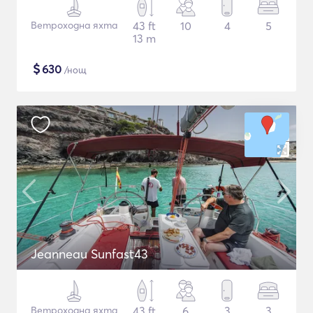
Ветроходна яхта
43 ft
10
4
5
13 m
$
630
/нощ
Jeanneau Sunfast43
Ветроходна яхта
43 ft
6
3
3