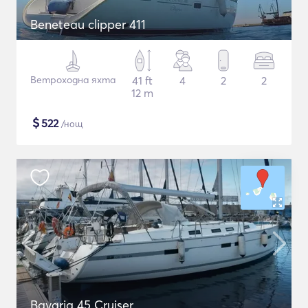
Beneteau clipper 411
Ветроходна яхта
41 ft
4
2
2
12 m
$
522
/нощ
Bavaria 45 Cruiser