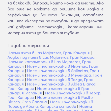
за всякакви въпроси, които може да имате. Ако
все още не можете да решите коя лодка е
перфектна за вашата ваканция, оставете
нашите експерти по пътувания да предложат
най-добрите платноходки, катамарани или
моторни яхти за вашето пътуване.
Подобни търсения
Наеми яхти в Las Majoreras, Гран Канария
|
Лодки под наем в Las Majoreras, Гран Канария
|
Наем на катамарани в Las Majoreras, Гран
Канария
|
Наеми платноходки в Инхенио, Гран
Канария
|
Наеми платноходки в Salinetas, Гран
Канария
|
Наеми платноходки в Меленара, Гран
Канария
|
Наеми платноходки в Телде, Гран
Канария
|
Наеми платноходки в Aldea Blanca,
Гран Канария
|
Наеми платноходки в Гран
Канария, Испания
|
Наеми платноходки в Терор,
Гран Канария
|
Наеми платноходки в Pasito
Blanco, Gran Canaria
|
Наеми платноходки в
Порис де Абона, Канарски острови
|
Наеми
платноходки в La Hidalga, Тенерифе
|
Наеми