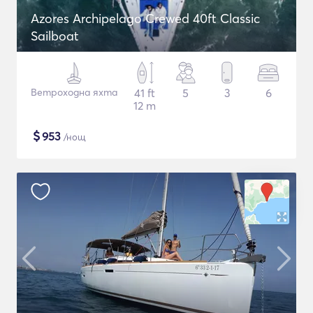
Azores Archipelago Crewed 40ft Classic
Sailboat
Ветроходна яхта
41 ft
5
3
6
12 m
$
953
/нощ