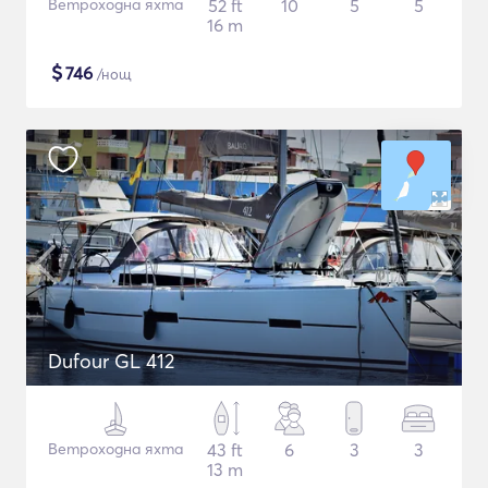
Ветроходна яхта
52 ft
10
5
5
16 m
$
746
/нощ
Dufour GL 412
Ветроходна яхта
43 ft
6
3
3
13 m