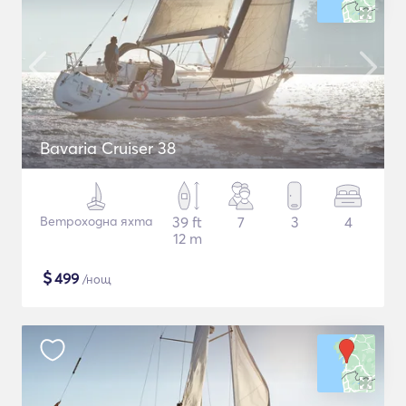
Bavaria Cruiser 38
Ветроходна яхта
39 ft
7
3
4
12 m
$
499
/нощ