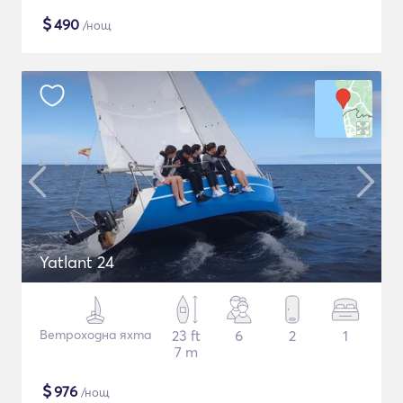
$
490
/нощ
Yatlant 24
Ветроходна яхта
23 ft
6
2
1
7 m
$
976
/нощ