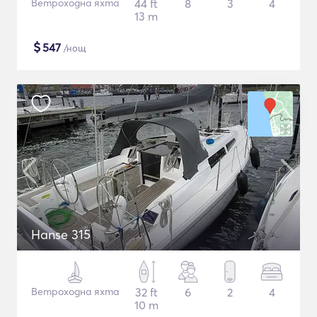
Ветроходна яхта
44 ft
8
3
4
13 m
$
547
/нощ
Hanse 315
Ветроходна яхта
32 ft
6
2
4
10 m