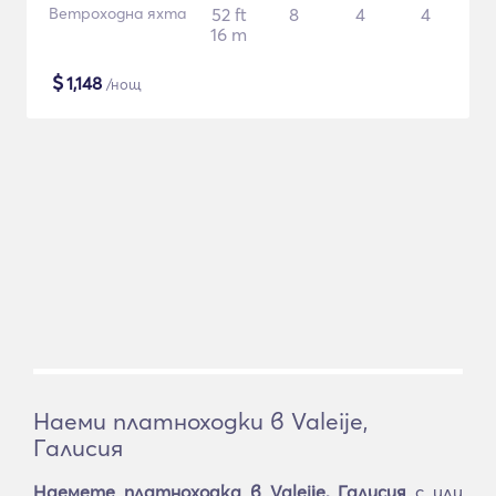
Ветроходна яхта
52 ft
8
4
4
16 m
$
1,148
/нощ
Наеми платноходки в Valeije,
Галисия
Наемете платноходка в Valeije, Галисия
с или