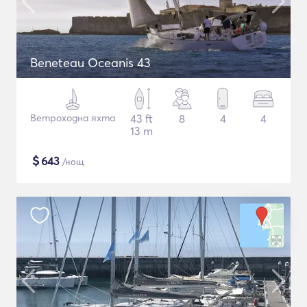
Beneteau Oceanis 43
Ветроходна яхта
43 ft
8
4
4
13 m
$
643
/нощ