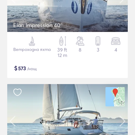
Elan Impression 40
Ветроходна яхта
39 ft
8
3
4
12 m
$
573
/нощ