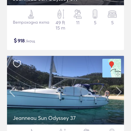
Ветроходна яхта
49 ft
11
5
5
15 m
$
918
/нощ
Jeanneau Sun Odyssey 37