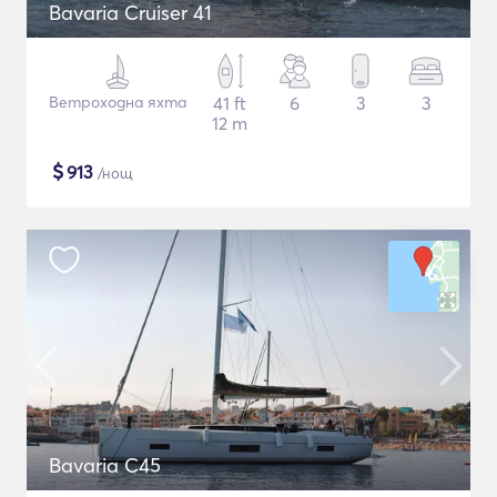
Bavaria Cruiser 41
Ветроходна яхта
41 ft
6
3
3
12 m
$
913
/нощ
Bavaria C45