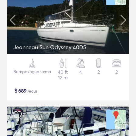
Jeanneau Sun Odyssey 40DS
Ветроходна яхта
40 ft
4
2
2
12 m
$
689
/нощ