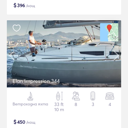
$
396
/нощ
Elan Impression 344
Ветроходна яхта
33 ft
8
3
4
10 m
$
450
/нощ