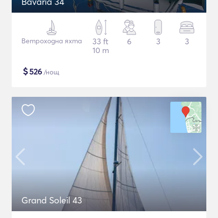
Bavaria 34
Ветроходна яхта
33 ft
6
3
3
10 m
$
526
/нощ
Grand Soleil 43