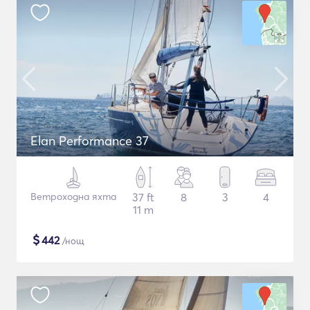
Elan Performance 37
Ветроходна яхта
37 ft
8
3
4
11 m
$
442
/нощ