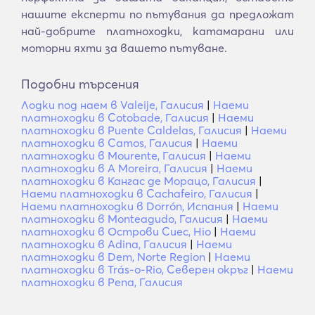
нашите експерти по пътувания да предложат
най-добрите платноходки, катамарани или
моторни яхти за вашето пътуване.
Подобни търсения
Лодки под наем в Valeije, Галисия
|
Наеми
платноходки в Cotobade, Галисия
|
Наеми
платноходки в Puente Caldelas, Галисия
|
Наеми
платноходки в Camos, Галисия
|
Наеми
платноходки в Mourente, Галисия
|
Наеми
платноходки в A Moreira, Галисия
|
Наеми
платноходки в Кангас де Морацо, Галисия
|
Наеми платноходки в Cachafeiro, Галисия
|
Наеми платноходки в Dorrón, Испания
|
Наеми
платноходки в Monteagudo, Галисия
|
Наеми
платноходки в Острови Сиес, Hio
|
Наеми
платноходки в Adina, Галисия
|
Наеми
платноходки в Dem, Norte Region
|
Наеми
платноходки в Trás-o-Rio, Северен окръг
|
Наеми
платноходки в Pena, Галисия