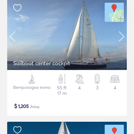
Sailboat center cockpit
Ветроходна яхта
55 ft
4
3
4
17 m
$
1,205
/нощ