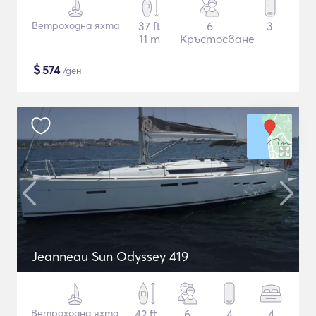
Ветроходна яхта
37 ft
6
3
11 m
Кръстосване
$
574
/ден
Jeanneau Sun Odyssey 419
Ветроходна яхта
42 ft
6
4
4