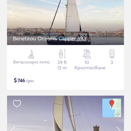
Beneteau Oceanis Clipper 393
Ветроходна яхта
39 ft
10
3
12 m
Кръстосване
$
746
/ден