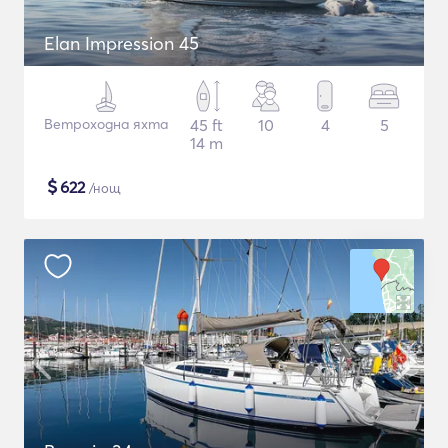
Elan Impression 45
Ветроходна яхта
45 ft
10
4
5
14 m
$
622
/нощ