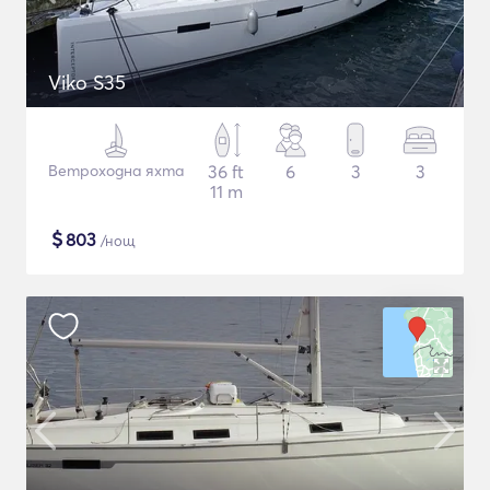
Viko S35
Ветроходна яхта
36 ft
6
3
3
11 m
$
803
/нощ