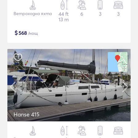
Ветроходна яхта
44 ft
6
3
3
13 m
$
568
/нощ
Hanse 415