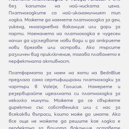
без капитан на най-ниската цена.
Платноходките са най-икономичният тип
лодка. Можете да наемете платноходка за ден,
уикенд, многодневна ваканция или дори за
парти. Наемането на платноходка е чудесен
начин да изследвате нови води и да откриете
нови брегове или острови. Ако търсите
различен вид приключение, тогава плаването е
перфектната активност.
Платформата за наем на яхти на BednBlue
предлага само сертифицирани платноходки за
чартъри в Valeije, Галисия. Намерете и
резервирайте идеалната си платноходка за
няколко минути. Можете да се свържете
директно със собственика или с нас за
всякакви въпроси, които може да имате. Ако
все още не можете да решите коя лодка е
перфектна за вашата ваканция, оставете