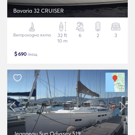
Bavaria 32 CRUISER
Ветроходна яхта
32 ft
6
2
3
10 m
$
690
/нощ
Jeanneau Sun Odyssey 519