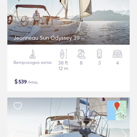
Jeanneau Sun Odyssey 39
Ветроходна яхта
38 ft
8
3
4
12 m
$
539
/нощ