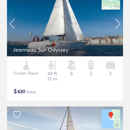
Jeanneau Sun Odyssey
Cruiser Racer
40 ft
6
3
3
12 m
$
620
/нощ