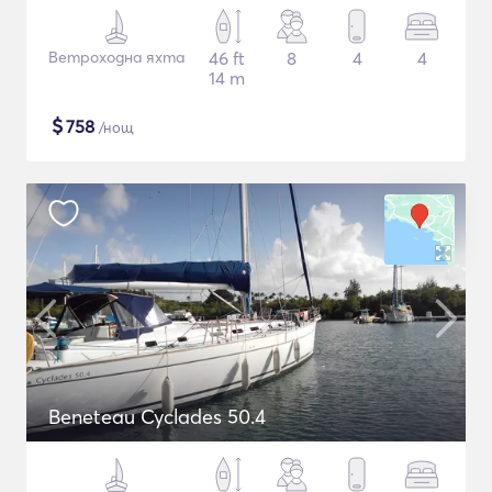
Ветроходна яхта
46 ft
8
4
4
14 m
$
758
/нощ
Beneteau Cyclades 50.4