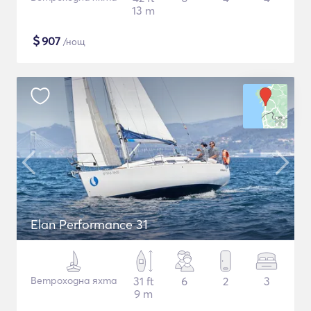
13 m
$
907
/нощ
Elan Performance 31
Ветроходна яхта
31 ft
6
2
3
9 m