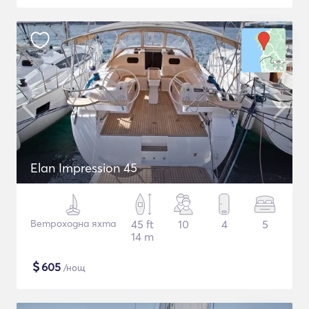
Elan Impression 45
Ветроходна яхта
45 ft
10
4
5
14 m
$
605
/нощ