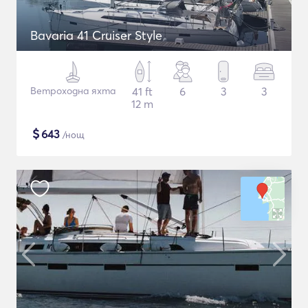
Bavaria 41 Cruiser Style
Ветроходна яхта
41 ft
6
3
3
12 m
$
643
/нощ