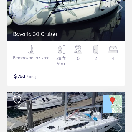
Bavaria 30 Cruiser
Ветроходна яхта
28 ft
6
2
4
9 m
$
753
/нощ