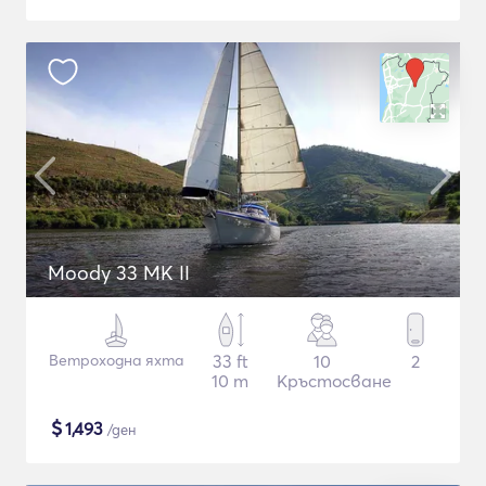
Moody 33 MK II
Ветроходна яхта
33 ft
10
2
10 m
Кръстосване
$
1,493
/ден