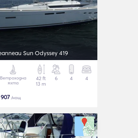
eanneau Sun Odyssey 419
Ветроходна
42 ft
6
4
4
яхта
13 m
$
907
/нощ