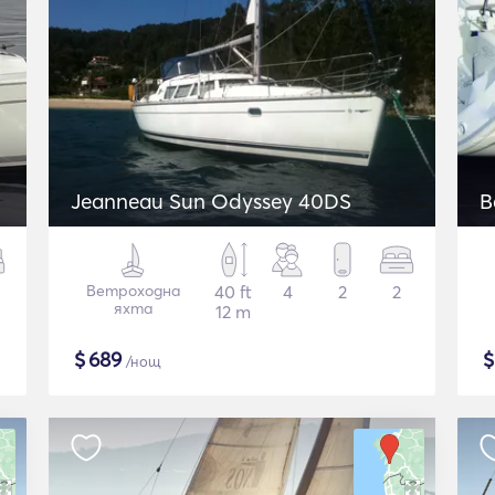
Jeanneau Sun Odyssey 40DS
B
Ветроходна
40 ft
4
2
2
яхта
12 m
$
689
/нощ