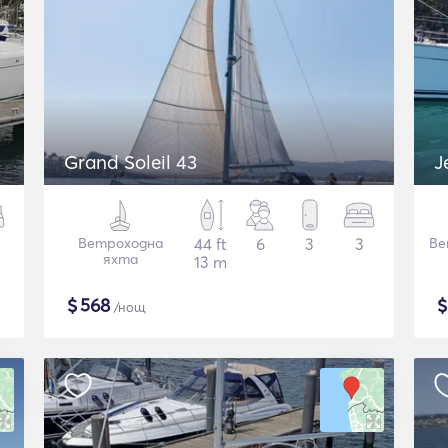
Grand Soleil 43
J
Ветроходна
44 ft
6
3
3
Ве
яхта
13 m
$
568
/нощ