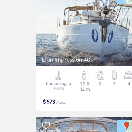
Elan Impression 40
Ветроходна
39 ft
8
3
4
яхта
12 m
$
573
/нощ