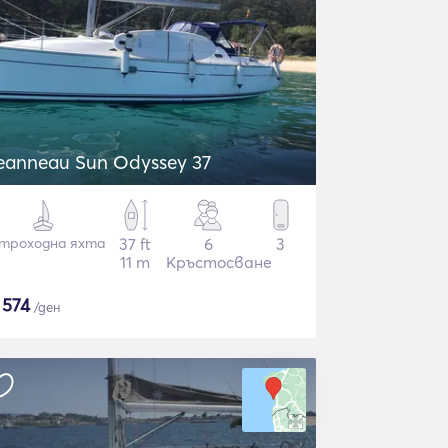
eanneau Sun Odyssey 37
троходна яхта
37 ft
6
3
11 m
Кръстосване
$
574
/ден