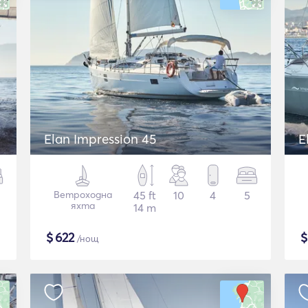
Elan Impression 45
E
Ветроходна
45 ft
10
4
5
яхта
14 m
$
622
/нощ