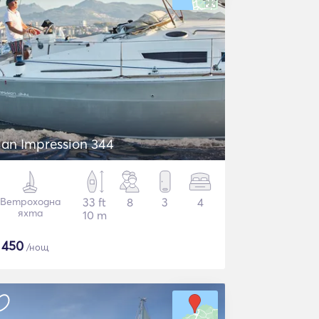
lan Impression 344
Ветроходна
33 ft
8
3
4
яхта
10 m
$
450
/нощ