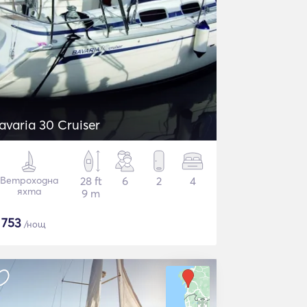
avaria 30 Cruiser
Ветроходна
28 ft
6
2
4
яхта
9 m
$
753
/нощ