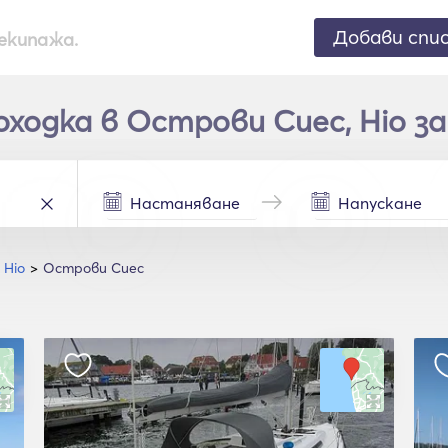
Добави спи
екипажа.
одка в Острови Сиес, Hio за
Hio
Острови Сиес