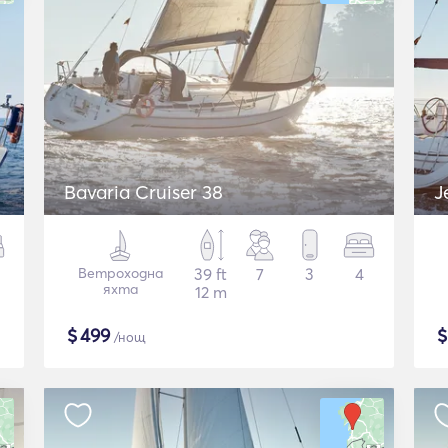
Bavaria Cruiser 38
J
Ветроходна
39 ft
7
3
4
яхта
12 m
$
499
/нощ