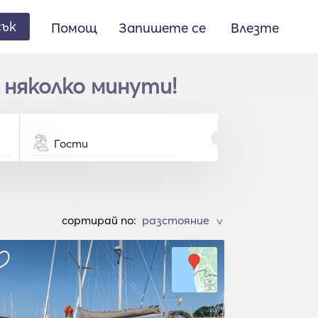
сък
Помощ
Запишете се
Влезте
 няколко минути!
Гости
cортирай по:
>