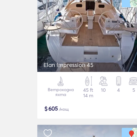
Elan Impression 45
Ветроходна
45 ft
10
4
5
яхта
14 m
$
605
/нощ