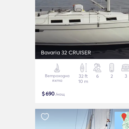
Bavaria 32 CRUISER
Ветроходна
32 ft
6
2
3
яхта
10 m
$
690
/нощ