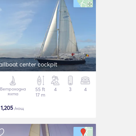
ailboat center cockpit
Ветроходна
55 ft
4
3
4
яхта
17 m
$
1,205
/нощ