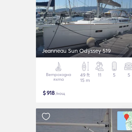
Jeanneau Sun Odyssey 519
Ветроходна
49 ft
11
5
5
яхта
15 m
$
918
/нощ