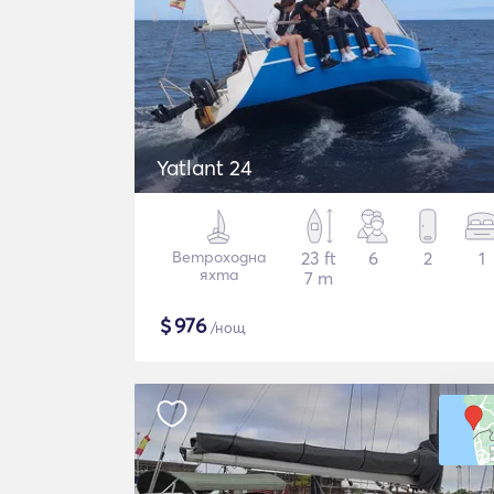
Yatlant 24
Ветроходна
23 ft
6
2
1
яхта
7 m
$
976
/нощ