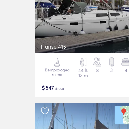
Hanse 415
Ветроходна
44 ft
8
3
4
яхта
13 m
$
547
/нощ