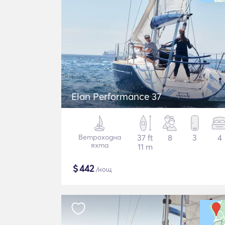
Elan Performance 37
Ветроходна
37 ft
8
3
4
яхта
11 m
$
442
/нощ