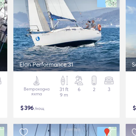
Elan Performance 31
S
Ветроходна
31 ft
6
2
3
яхта
9 m
$
396
/нощ