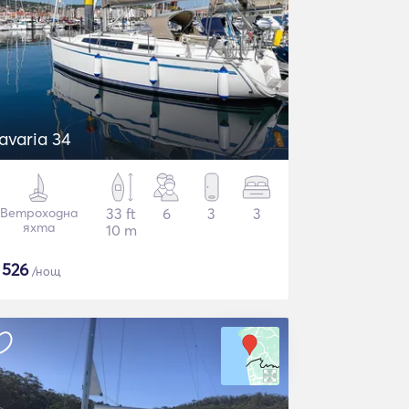
avaria 34
Ветроходна
33 ft
6
3
3
яхта
10 m
$
526
/нощ