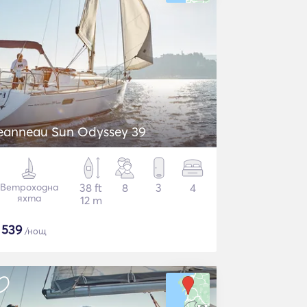
eanneau Sun Odyssey 39
Ветроходна
38 ft
8
3
4
яхта
12 m
$
539
/нощ