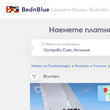
BednBlue
| Цената винаги включва 
Наемете платнох
Място на стартиране
Наеми на Платноходки
Испания
Галисия
Филтри