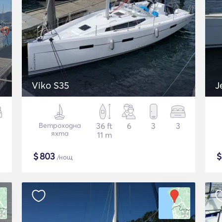
Viko S35
J
Ветроходна
36 ft
6
3
3
яхта
11 m
$
803
/нощ