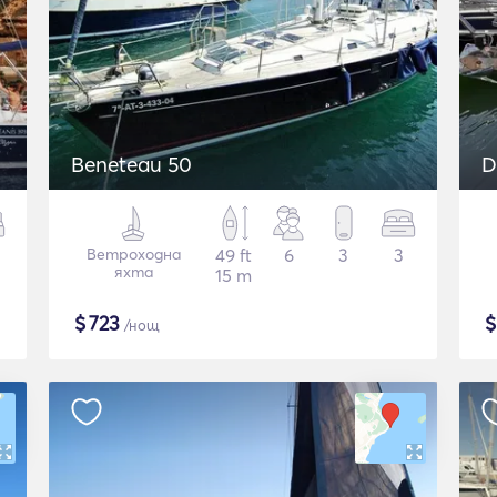
Beneteau 50
D
Ветроходна
49 ft
6
3
3
яхта
15 m
$
723
/нощ