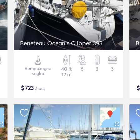
Beneteau Oceanis Clipper 393
B
Ветроходна
40 ft
6
3
3
лодка
12 m
$
723
/нощ