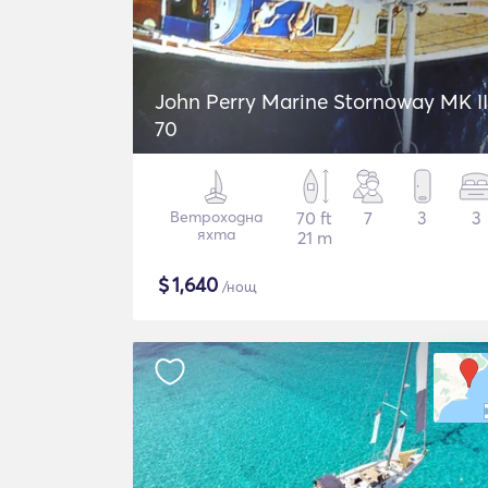
John Perry Marine Stornoway MK II
70
Ветроходна
70 ft
7
3
3
яхта
21 m
$
1,640
/нощ