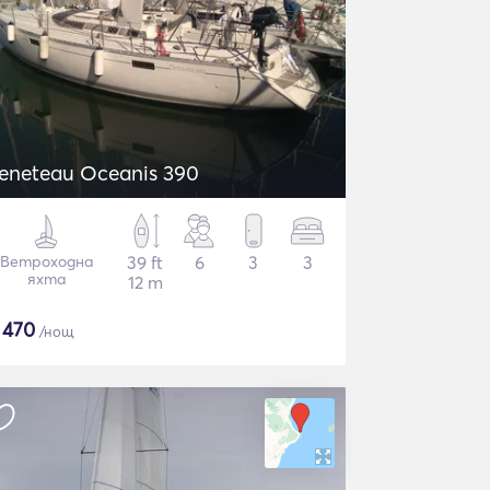
eneteau Oceanis 390
Ветроходна
39 ft
6
3
3
яхта
12 m
$
470
/нощ