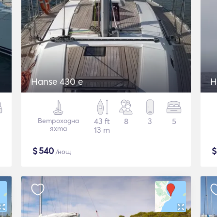
Hanse 430 e
H
Ветроходна
43 ft
8
3
5
яхта
13 m
$
540
/нощ