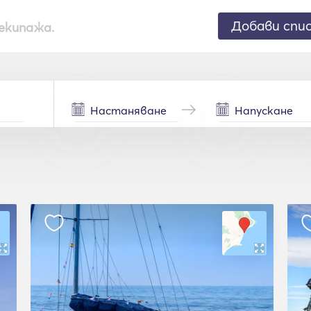
Добави спи
екипажа.