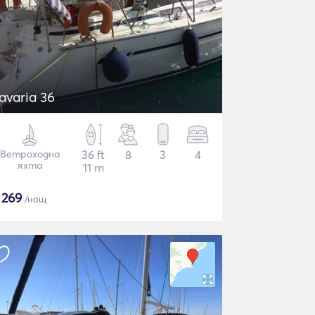
avaria 36
Ветроходна
36 ft
8
3
4
яхта
11 m
$
269
/нощ