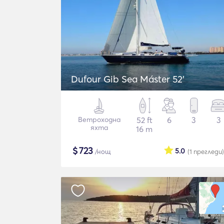
Dufour Gib Sea Máster 52’
Ветроходна
52 ft
6
3
3
яхта
16 m
$
723
5.0
/нощ
(1
прегледи
)