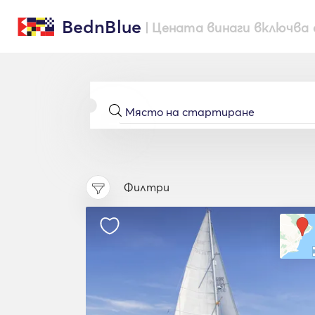
BednBlue
| Цената винаги включва 
Филтри