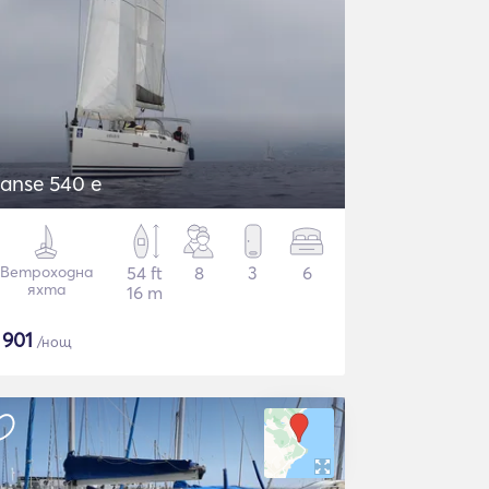
anse 540 e
Ветроходна
54 ft
8
3
6
яхта
16 m
$
901
/нощ