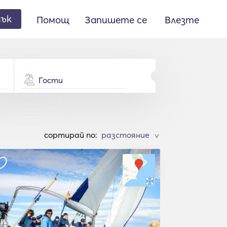
сък
Помощ
Запишете се
Влезте
Гости
cортирай по:
>