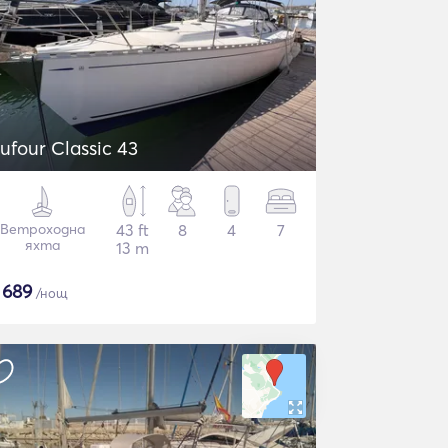
ufour Classic 43
Ветроходна
43 ft
8
4
7
яхта
13 m
$
689
/нощ