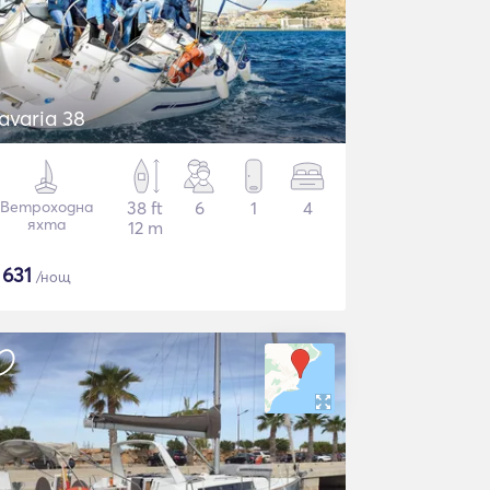
avaria 38
Ветроходна
38 ft
6
1
4
яхта
12 m
$
631
/нощ