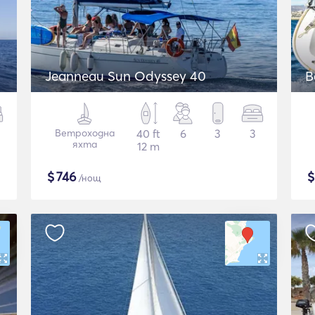
Jeanneau Sun Odyssey 40
B
Ветроходна
40 ft
6
3
3
яхта
12 m
$
746
/нощ