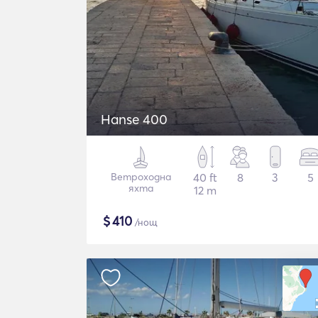
Hanse 400
Ветроходна
40 ft
8
3
5
яхта
12 m
$
410
/нощ