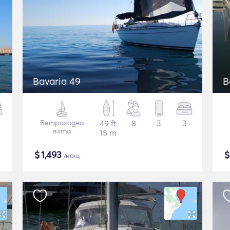
Bavaria 49
B
Ветроходна
49 ft
8
3
3
яхта
15 m
$
1,493
/нощ