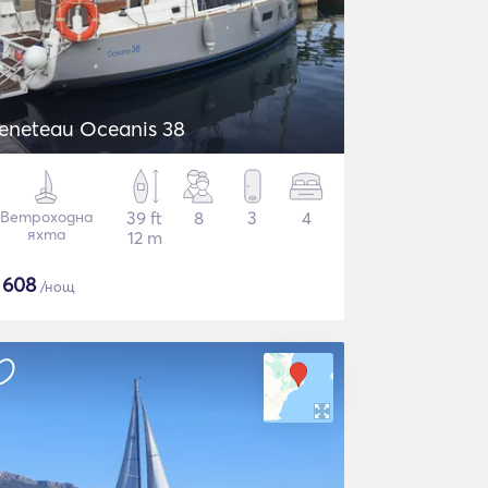
eneteau Oceanis 38
Ветроходна
39 ft
8
3
4
яхта
12 m
$
608
/нощ