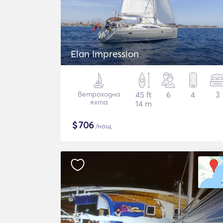
Elan Impression
Ветроходна
45 ft
6
4
3
яхта
14 m
$
706
/нощ