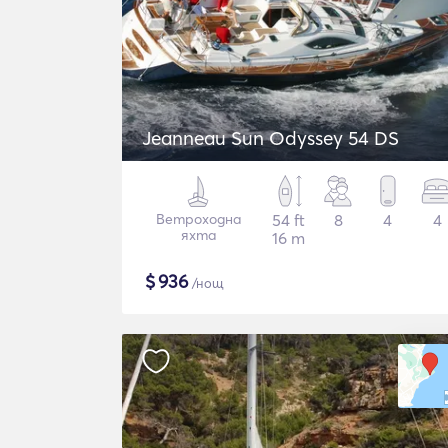
Jeanneau Sun Odyssey 54 DS
Ветроходна
54 ft
8
4
4
яхта
16 m
$
936
/нощ