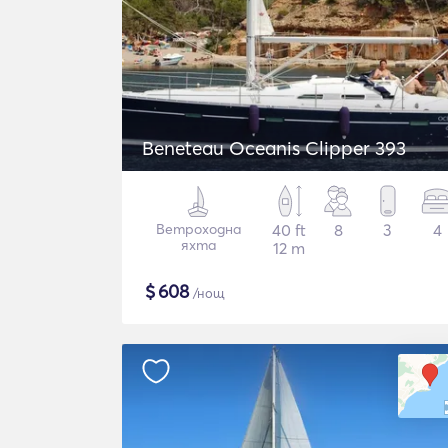
Beneteau Oceanis Clipper 393
Ветроходна
40 ft
8
3
4
яхта
12 m
$
608
/нощ