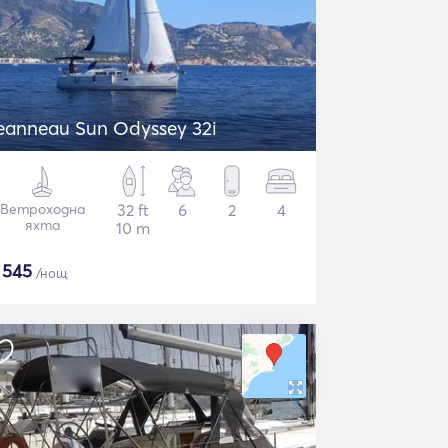
eanneau Sun Odyssey 32i
Ветроходна
32 ft
6
2
4
яхта
10 m
$
545
/нощ