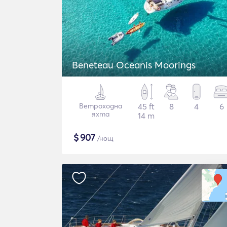
Beneteau Oceanis Moorings
Ветроходна
45 ft
8
4
6
яхта
14 m
$
907
/нощ