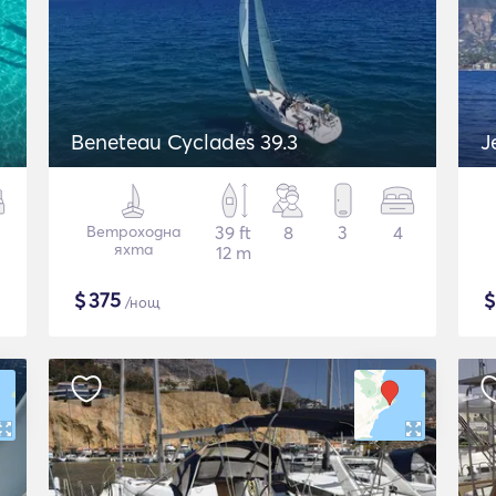
Beneteau Cyclades 39.3
J
Ветроходна
39 ft
8
3
4
яхта
12 m
$
375
/нощ