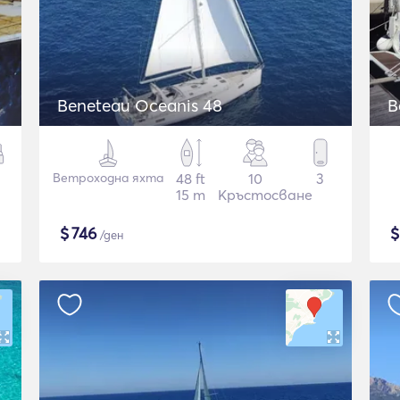
Beneteau Oceanis 48
B
Ветроходна яхта
48 ft
10
3
15 m
Кръстосване
$
746
/ден