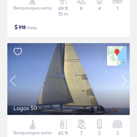
Ветроходна яхта
49 ft
8
4
1
15 m
$
918
/нощ
Lagos 50
Ветроходна яхта
45 ft
7
2
3