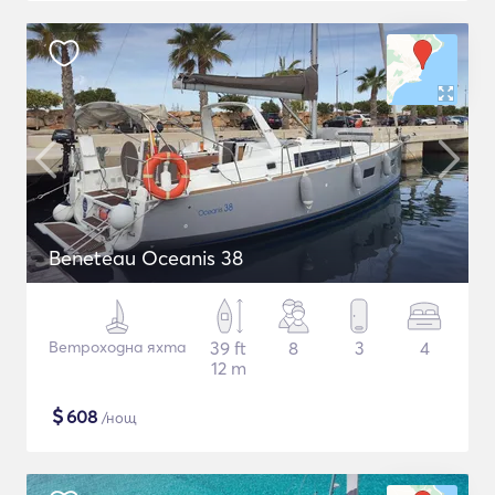
Beneteau Oceanis 38
Ветроходна яхта
39 ft
8
3
4
12 m
$
608
/нощ