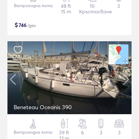
Ветроходна яхта
48 ft
10
3
15 m
Кръстосване
$
746
/ден
Beneteau Oceanis 390
Ветроходна яхта
39 ft
6
3
3
12 m