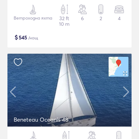
Ветроходна яхта
32 ft
6
2
4
10 m
$
545
/нощ
Beneteau Oceanis 48