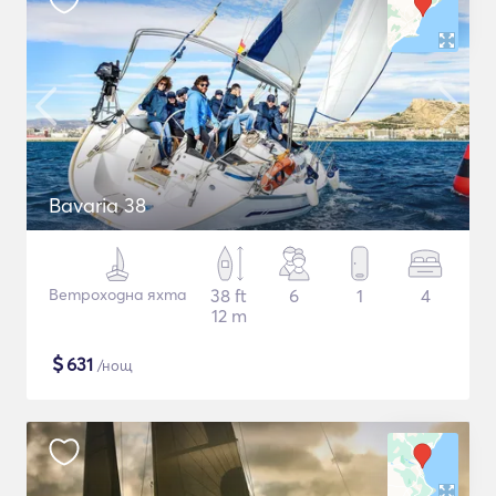
Bavaria 38
Ветроходна яхта
38 ft
6
1
4
12 m
$
631
/нощ