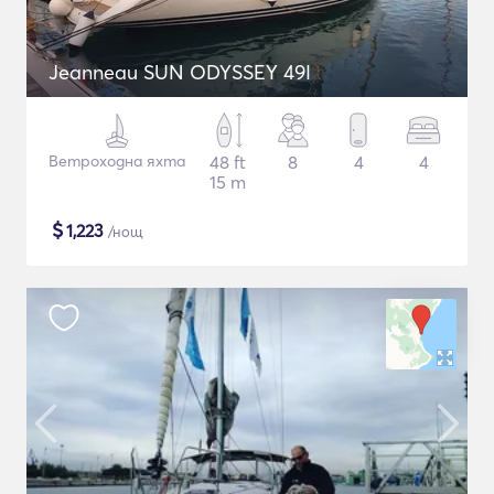
Jeanneau SUN ODYSSEY 49I
Ветроходна яхта
48 ft
8
4
4
15 m
$
1,223
/нощ