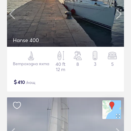
Hanse 400
Ветроходна яхта
40 ft
8
3
5
12 m
$
410
/нощ