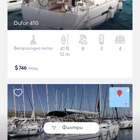
Dufor 410
Ветроходна яхта
41 ft
8
3
4
12 m
$
746
/нощ
Филтри