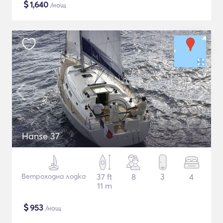
$
1,640
/нощ
Hanse 37
Ветроходна лодка
37 ft
8
3
4
11 m
$
953
/нощ