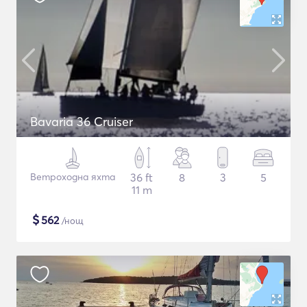
Bavaria 36 Cruiser
Ветроходна яхта
36 ft
8
3
5
11 m
$
562
/нощ