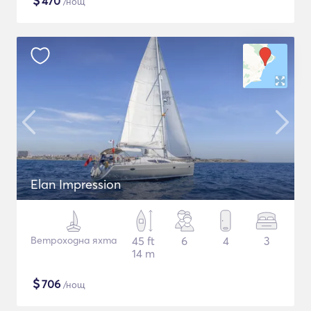
$
470
/нощ
Elan Impression
Ветроходна яхта
45 ft
6
4
3
14 m
$
706
/нощ