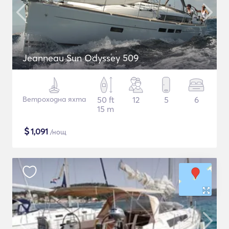
Jeanneau Sun Odyssey 509
Ветроходна яхта
50 ft
12
5
6
15 m
$
1,091
/нощ