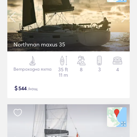
Northman maxus 35
Ветроходна яхта
35 ft
8
3
4
11 m
$
544
/нощ