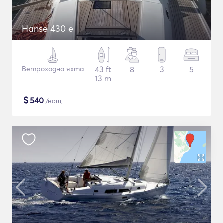
Hanse 430 e
Ветроходна яхта
43 ft
8
3
5
13 m
$
540
/нощ