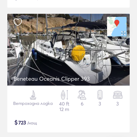
Beneteau Oceanis Clipper 393
Ветроходна лодка
40 ft
6
3
3
12 m
$
723
/нощ