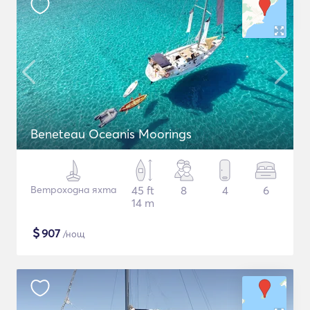
Beneteau Oceanis Moorings
Ветроходна яхта
45 ft
8
4
6
14 m
$
907
/нощ