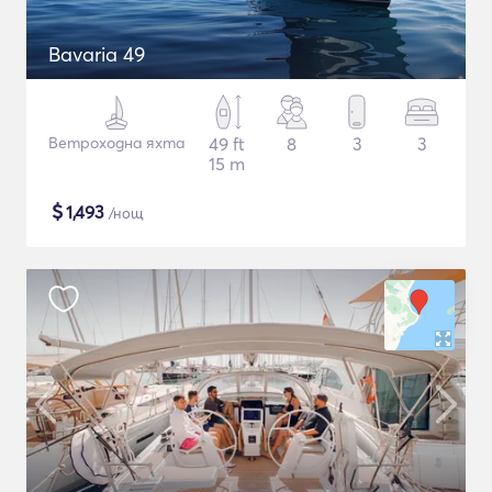
Bavaria 49
Ветроходна яхта
49 ft
8
3
3
15 m
$
1,493
/нощ