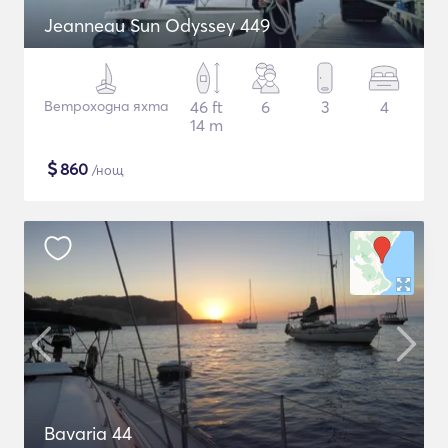
Jeanneau Sun Odyssey 449
Ветроходна яхта
46 ft
6
3
4
14 m
$
860
/нощ
Bavaria 44