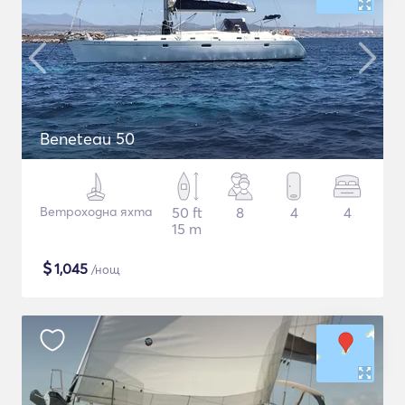
Beneteau 50
Ветроходна яхта
50 ft
8
4
4
15 m
$
1,045
/нощ