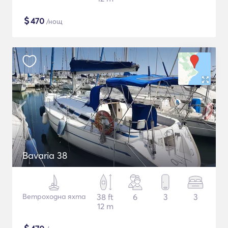
$
470
/нощ
Bavaria 38
Ветроходна яхта
38 ft
6
3
3
12 m