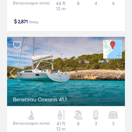
Ветроходна яхта
44 ft
8
4
4
13 m
$
2,871
/нощ
Beneteau Oceanis 41.1
Ветроходна яхта
41 ft
8
3
3
12 m