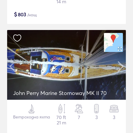
14 m
$
803
/нощ
John Perry Marine Stornoway MK II 70
Ветроходна яхта
70 ft
7
3
3
21 m