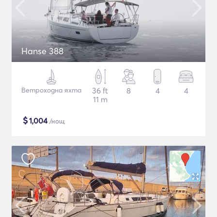
Hanse 388
Ветроходна яхта
36 ft
8
4
4
11 m
$
1,004
/нощ