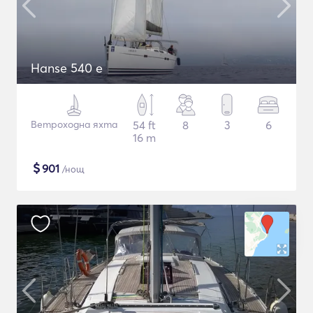
Hanse 540 e
Ветроходна яхта
54 ft
8
3
6
16 m
$
901
/нощ