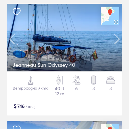
Jeanneau Sun Odyssey 40
Ветроходна яхта
40 ft
6
3
3
12 m
$
746
/нощ