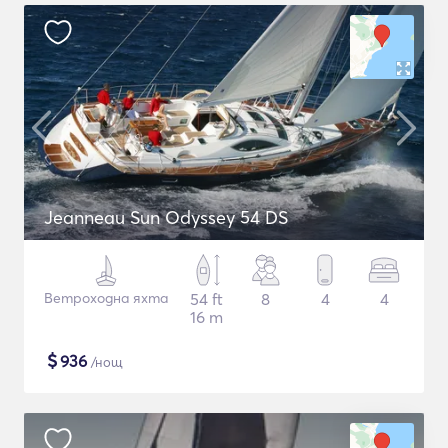
Jeanneau Sun Odyssey 54 DS
Ветроходна яхта
54 ft
8
4
4
16 m
$
936
/нощ