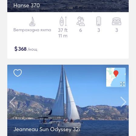
Hanse 370
Ветроходна яхта
37 ft
6
3
3
11 m
$
368
/нощ
Jeanneau Sun Odyssey 32i