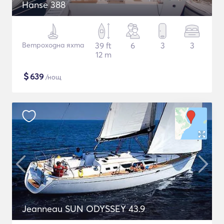
Hanse 388
Ветроходна яхта
39 ft
6
3
3
12 m
$
639
/нощ
Jeanneau SUN ODYSSEY 43.9