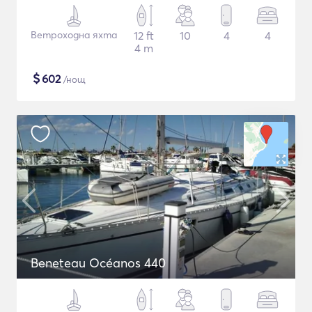
Ветроходна яхта
12 ft
10
4
4
4 m
$
602
/нощ
Beneteau Océanos 440