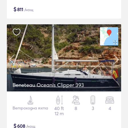
$
811
/нощ
Beneteau Oceanis Clipper 393
Ветроходна яхта
40 ft
8
3
4
12 m
$
608
/нощ