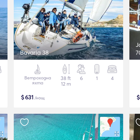
J
Bavaria 38
7
Ветроходна
38 ft
6
1
4
яхта
12 m
$
631
/нощ