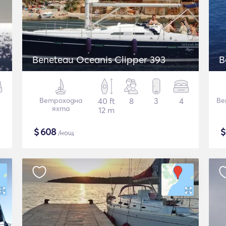
Beneteau Oceanis Clipper 393
B
Ветроходна
40 ft
8
3
4
Ве
яхта
12 m
$
608
/нощ