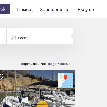
сък
Помощ
Запишете се
Влезте
Гости
cортирай по:
>