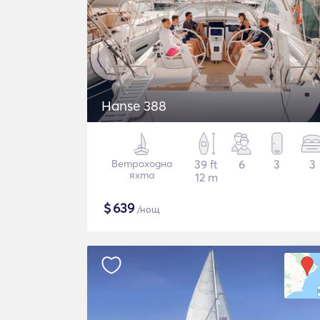
Hanse 388
Ветроходна
39 ft
6
3
3
яхта
12 m
$
639
/нощ