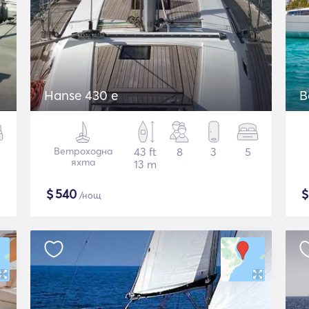
Hanse 430 e
B
Ветроходна
43 ft
8
3
5
яхта
13 m
$
540
/нощ