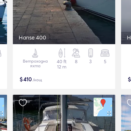
Hanse 400
H
Ветроходна
40 ft
8
3
5
яхта
12 m
$
410
/нощ