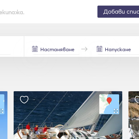
Добави спи
екипажа.