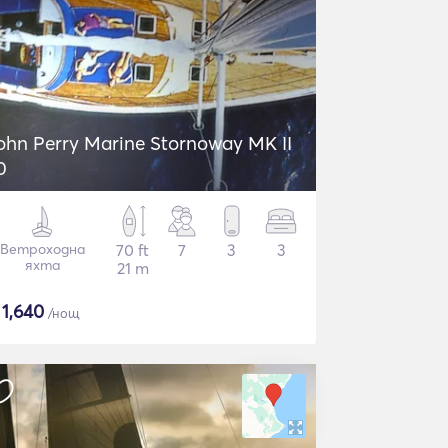
ohn Perry Marine Stornoway MK II
0
Ветроходна
70 ft
7
3
3
яхта
21 m
$
1,640
/нощ