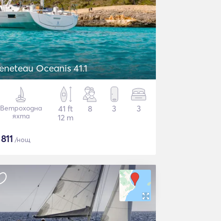
eneteau Oceanis 41.1
Ветроходна
41 ft
8
3
3
яхта
12 m
$
811
/нощ