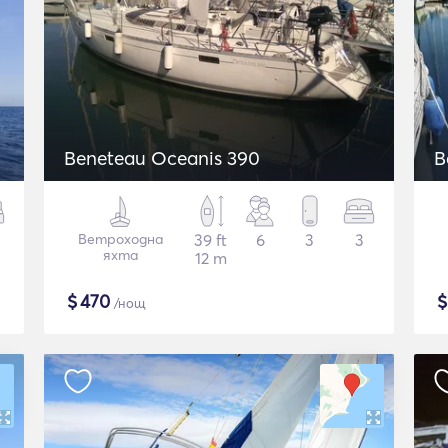
Beneteau Oceanis 390
B
Ветроходна
39 ft
6
3
3
яхта
12 m
$
470
/нощ