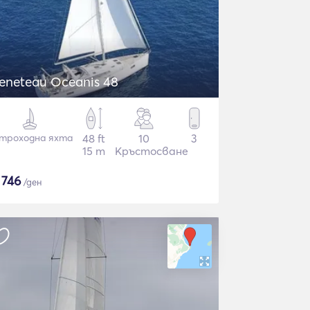
eneteau Oceanis 48
троходна яхта
48 ft
10
3
15 m
Кръстосване
$
746
/ден