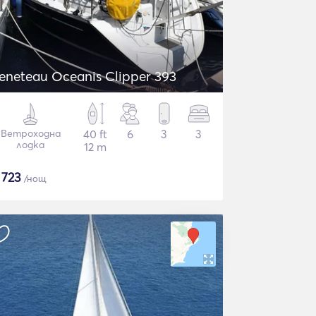
eneteau Oceanis Clipper 393
Ветроходна
40 ft
6
3
3
лодка
12 m
$
723
/нощ