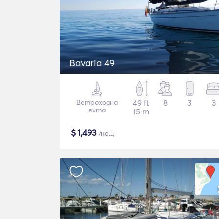
Bavaria 49
Ветроходна
49 ft
8
3
3
яхта
15 m
$
1,493
/нощ