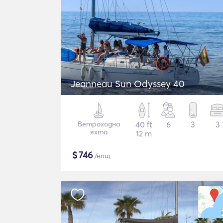
Jeanneau Sun Odyssey 40
Ветроходна
40 ft
6
3
3
яхта
12 m
$
746
/нощ