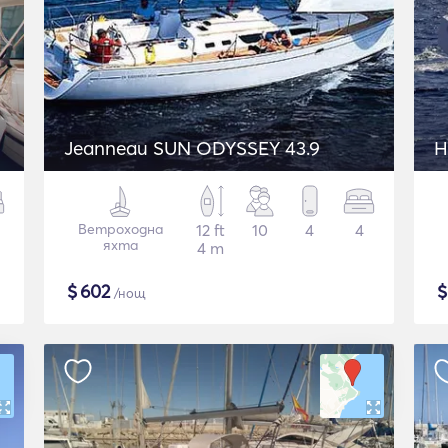
Jeanneau SUN ODYSSEY 43.9
H
Ветроходна
12 ft
10
4
4
яхта
4 m
$
602
/нощ