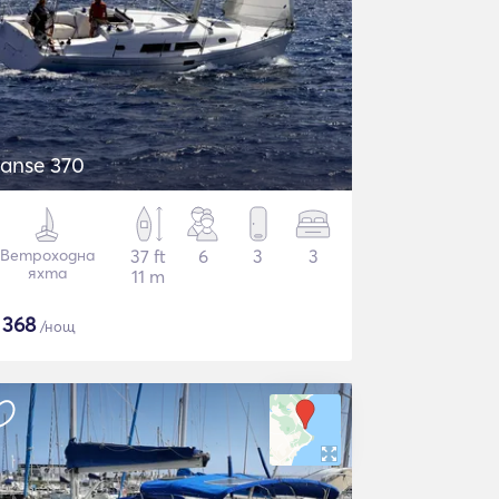
anse 370
Ветроходна
37 ft
6
3
3
яхта
11 m
$
368
/нощ