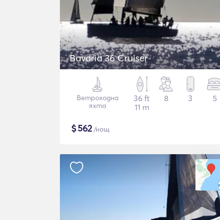
Bavaria 36 Cruiser
Ветроходна
36 ft
8
3
5
яхта
11 m
$
562
/нощ