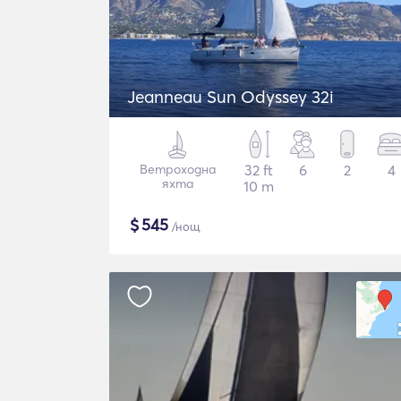
Jeanneau Sun Odyssey 32i
Ветроходна
32 ft
6
2
4
яхта
10 m
$
545
/нощ