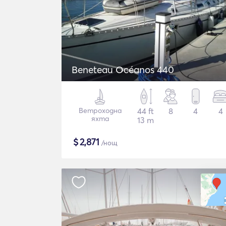
Beneteau Océanos 440
Ветроходна
44 ft
8
4
4
яхта
13 m
$
2,871
/нощ