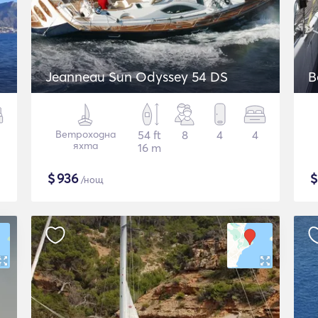
Jeanneau Sun Odyssey 54 DS
B
Ветроходна
54 ft
8
4
4
яхта
16 m
$
936
/нощ