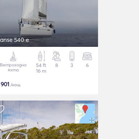
anse 540 e
Ветроходна
54 ft
8
3
6
яхта
16 m
$
901
/нощ