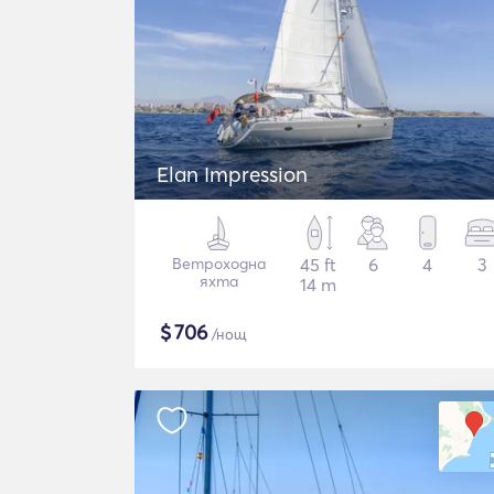
Elan Impression
Ветроходна
45 ft
6
4
3
яхта
14 m
$
706
/нощ