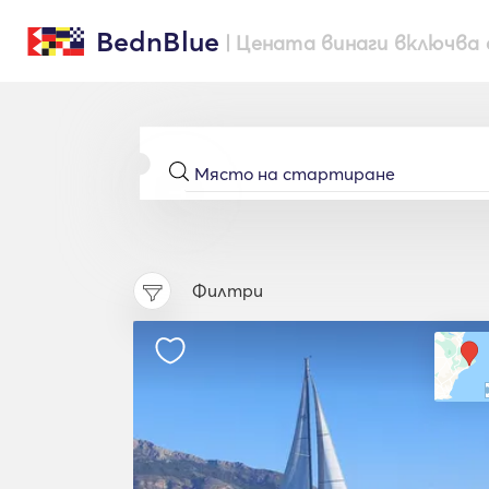
BednBlue
| Цената винаги включва 
Филтри