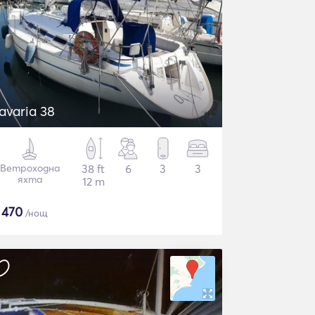
avaria 38
Ветроходна
38 ft
6
3
3
яхта
12 m
$
470
/нощ