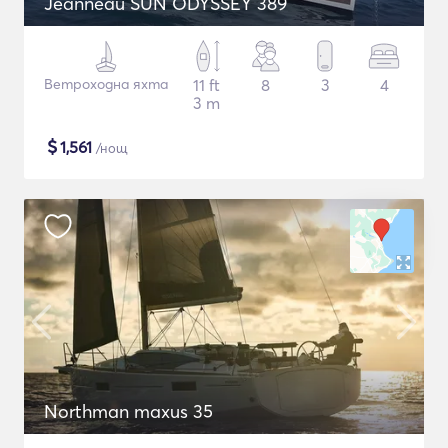
Jeanneau SUN ODYSSEY 389
Ветроходна яхта
11 ft
8
3
4
3 m
$
1,561
/нощ
Northman maxus 35