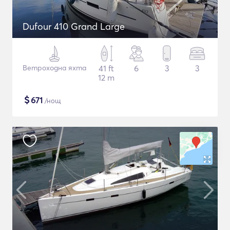
Dufour 410 Grand Large
Ветроходна яхта
41 ft
6
3
3
12 m
$
671
/нощ