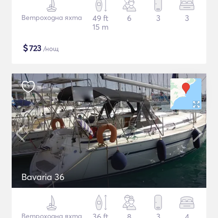
Ветроходна яхта
49 ft
6
3
3
15 m
$
723
/нощ
Bavaria 36
Ветроходна яхта
36 ft
8
3
4