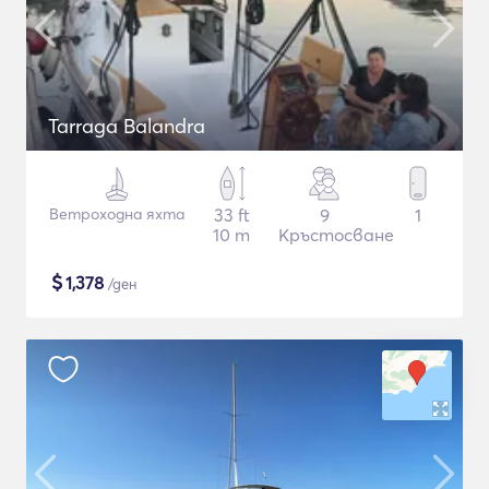
Tarraga Balandra
Ветроходна яхта
33 ft
9
1
10 m
Кръстосване
$
1,378
/ден