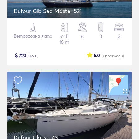
Dufour Gib Sea Máster 52’
Ветроходна яхта
52 ft
6
3
3
16 m
$
723
5.0
/нощ
(1
прегледи
)
Dufour Classic 43