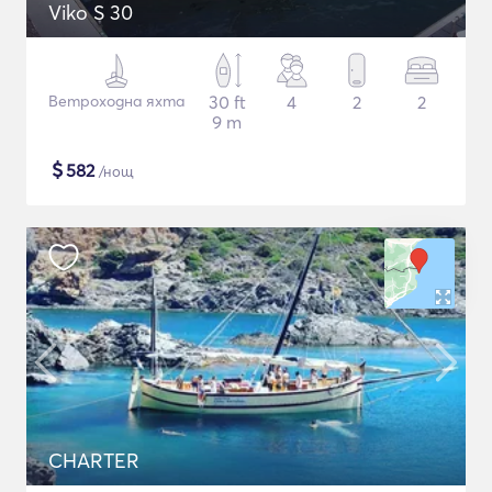
Viko S 30
Ветроходна яхта
30 ft
4
2
2
9 m
$
582
/нощ
CHARTER