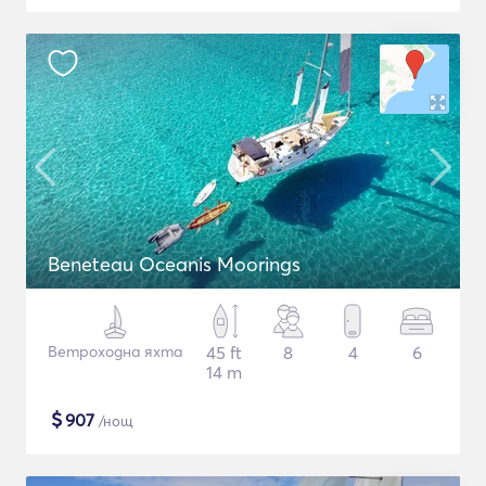
Beneteau Oceanis Moorings
Ветроходна яхта
45 ft
8
4
6
14 m
$
907
/нощ