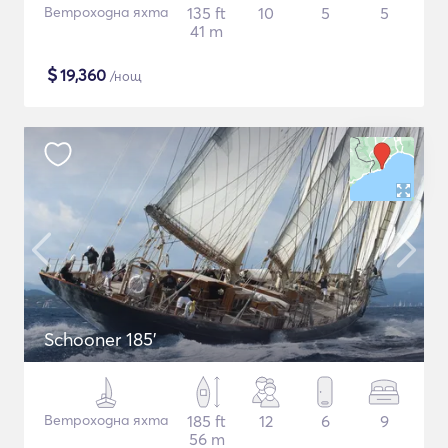
Ветроходна яхта
135 ft
10
5
5
41 m
$
19,360
/нощ
Schooner 185'
Ветроходна яхта
185 ft
12
6
9
56 m