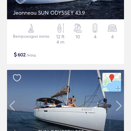
Jeanneau SUN ODYSSEY 43.9
Ветроходна яхта
12 ft
10
4
4
4 m
$
602
/нощ