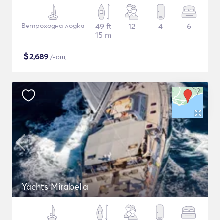
Ветроходна лодка
49 ft
12
4
6
15 m
$
2,689
/нощ
Yachts Mirabella