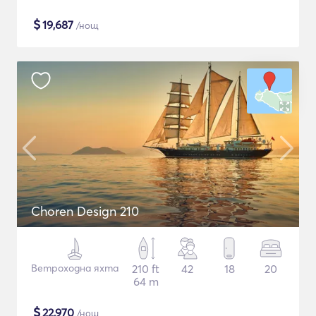
$
19,687
/нощ
Choren Design 210
Ветроходна яхта
210 ft
42
18
20
64 m
$
22,970
/нощ