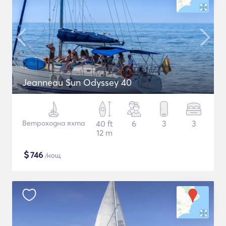
Jeanneau Sun Odyssey 40
Ветроходна яхта
40 ft
6
3
3
12 m
$
746
/нощ