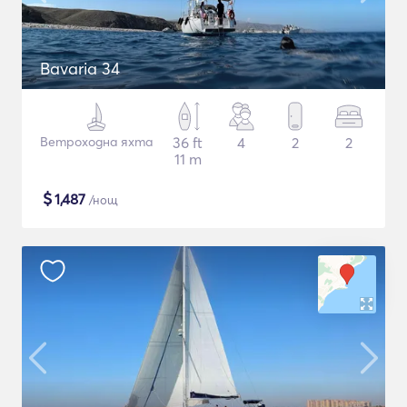
Bavaria 34
Ветроходна яхта
36 ft
4
2
2
11 m
$
1,487
/нощ