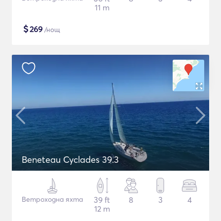
11 m
$
269
/нощ
Beneteau Cyclades 39.3
Ветроходна яхта
39 ft
8
3
4
12 m