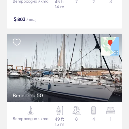
Ветроходна яхта
45 ft
7
2
3
14 m
$
803
/нощ
Beneteau 50
Ветроходна яхта
49 ft
8
4
1
15 m