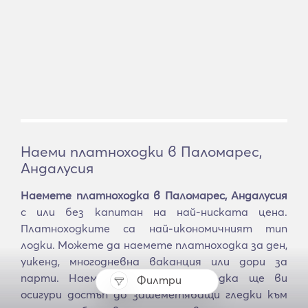
Наеми платноходки в Паломарес,
Андалусия
Наемете платноходка в Паломарес, Андалусия
с или без капитан на най-ниската цена.
Платноходките са най-икономичният тип
лодки. Можете да наемете платноходка за ден,
уикенд, многодневна ваканция или дори за
парти. Наемането на платноходка ще ви
Филтри
осигури достъп до зашеметяващи гледки към