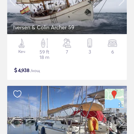
Iversen & Colin Archer 59
Кеч
59 ft
7
3
6
18 m
$
4,938
/нощ