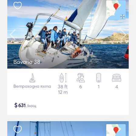
Bavaria 38
Ветроходна яхта
38 ft
6
1
4
12 m
$
631
/нощ