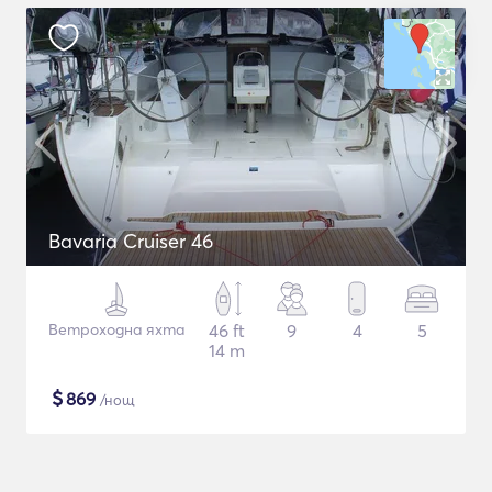
Bavaria Cruiser 46
Ветроходна яхта
46 ft
9
4
5
14 m
$
869
/нощ