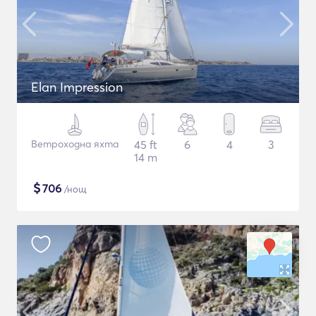
Elan Impression
Ветроходна яхта
45 ft
6
4
3
14 m
$
706
/нощ