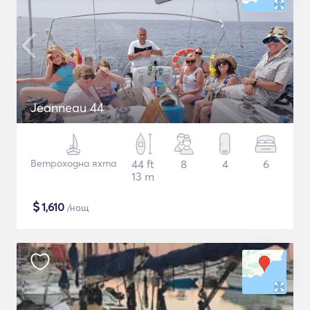
Jeanneau 44
Ветроходна яхта
44 ft
8
4
6
13 m
$
1,610
/нощ