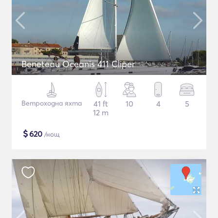
Beneteau Oceanis 411 Cliper
Ветроходна яхта
41 ft
10
4
5
12 m
$
620
/нощ