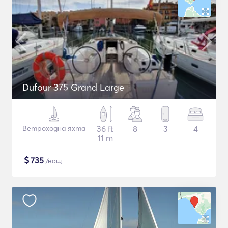
Dufour 375 Grand Large
Ветроходна яхта
36 ft
8
3
4
11 m
$
735
/нощ