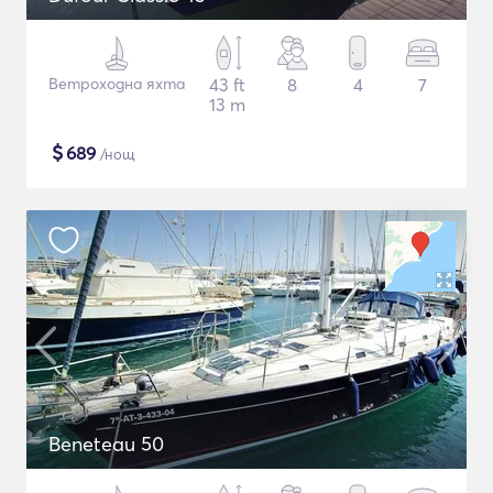
Ветроходна яхта
43 ft
8
4
7
13 m
$
689
/нощ
Beneteau 50