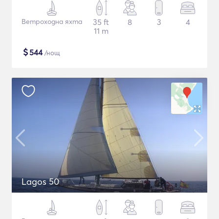
Ветроходна яхта
35 ft
8
3
4
11 m
$
544
/нощ
Lagos 50