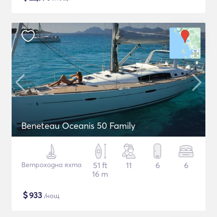
Beneteau Oceanis 50 Family
Ветроходна яхта
51 ft
11
6
6
16 m
$
933
/нощ