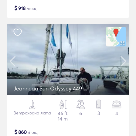
$
918
/нощ
Jeanneau Sun Odyssey 449
Ветроходна яхта
46 ft
6
3
4
14 m
$
860
/нощ