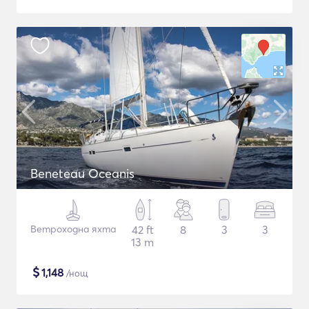
Beneteau Oceanis
Ветроходна яхта
42 ft
8
3
3
13 m
$
1,148
/нощ