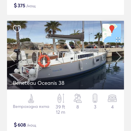
$
375
/нощ
Beneteau Oceanis 38
Ветроходна яхта
39 ft
8
3
4
12 m
$
608
/нощ