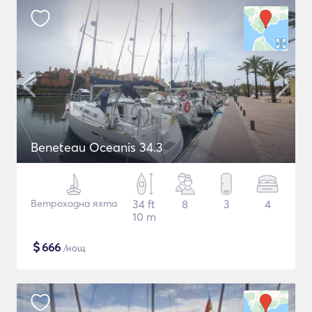
Beneteau Oceanis 34.3
Ветроходна яхта
34 ft
8
3
4
10 m
$
666
/нощ