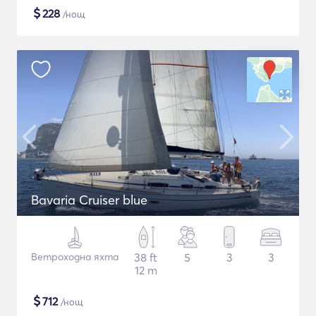
$
228
/нощ
Bavaria Cruiser blue
Ветроходна яхта
38 ft
5
3
3
12 m
$
712
/нощ