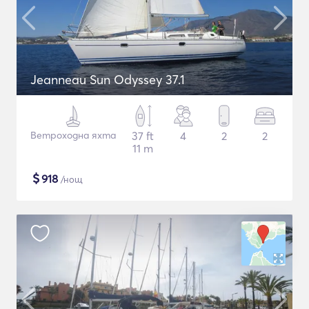
Jeanneau Sun Odyssey 37.1
Ветроходна яхта
37 ft
4
2
2
11 m
$
918
/нощ