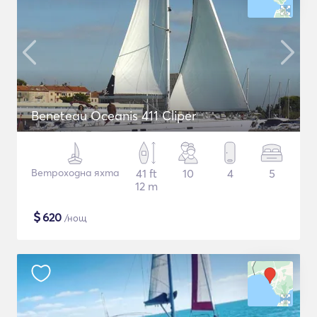
Beneteau Oceanis 411 Cliper
Ветроходна яхта
41 ft
10
4
5
12 m
$
620
/нощ