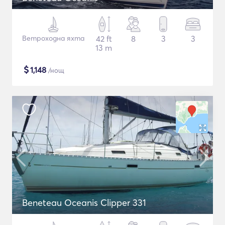
Ветроходна яхта
42 ft
8
3
3
13 m
$
1,148
/нощ
Beneteau Oceanis Clipper 331