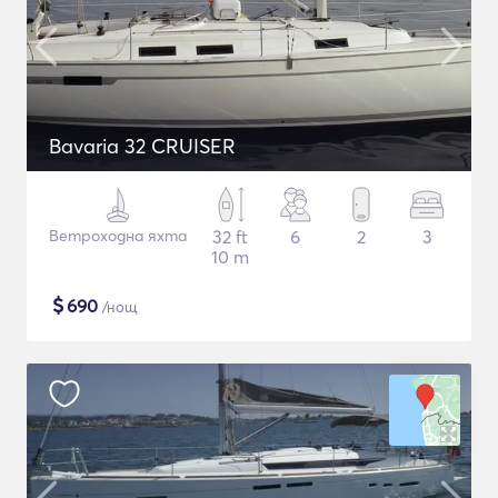
Bavaria 32 CRUISER
Ветроходна яхта
32 ft
6
2
3
10 m
$
690
/нощ