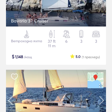
Bavaria 37 Cruiser
Ветроходна яхта
37 ft
6
3
3
11 m
$
1,148
5.0
/нощ
(1
прегледи
)