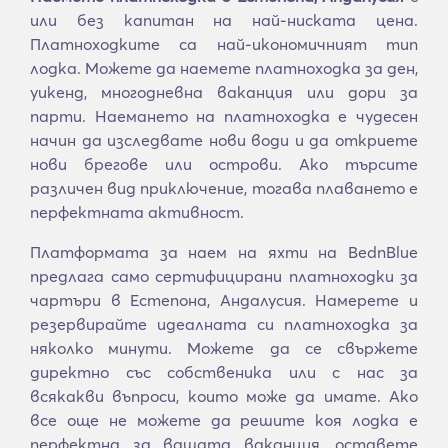
или без капитан на най-ниската цена.
Платноходките са най-икономичният тип
лодка. Можете да наемете платноходка за ден,
уикенд, многодневна ваканция или дори за
парти. Наемането на платноходка е чудесен
начин да изследвате нови води и да откриете
нови брегове или острови. Ако търсите
различен вид приключение, тогава плаването е
перфектната активност.
Платформата за наем на яхти на BednBlue
предлага само сертифицирани платноходки за
чартъри в Естепона, Андалусия. Намерете и
резервирайте идеалната си платноходка за
няколко минути. Можете да се свържете
директно със собственика или с нас за
всякакви въпроси, които може да имате. Ако
все още не можете да решите коя лодка е
перфектна за вашата ваканция, оставете