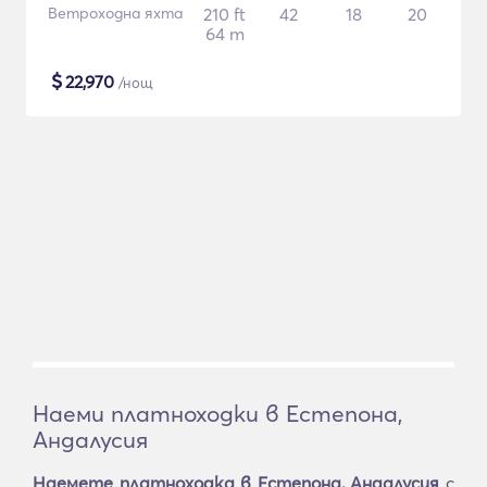
Ветроходна яхта
210 ft
42
18
20
64 m
$
22,970
/нощ
Наеми платноходки в Естепона,
Андалусия
Наемете платноходка в Естепона, Андалусия
с