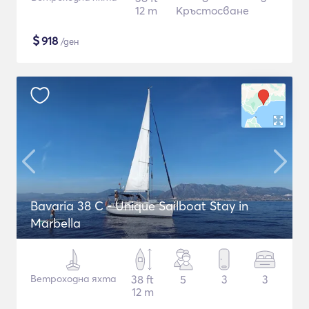
12 m
Кръстосване
$
918
/ден
Bavaria 38 C - Unique Sailboat Stay in
Marbella
Ветроходна яхта
38 ft
5
3
3
12 m