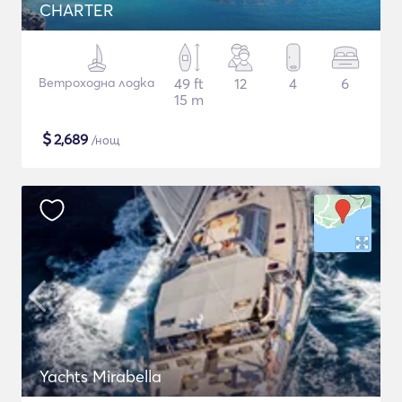
CHARTER
Ветроходна лодка
49 ft
12
4
6
15 m
$
2,689
/нощ
Yachts Mirabella