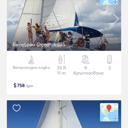
Beneteau Oceanis 351
Ветроходна лодка
35 ft
9
3
11 m
Кръстосване
$
758
/ден