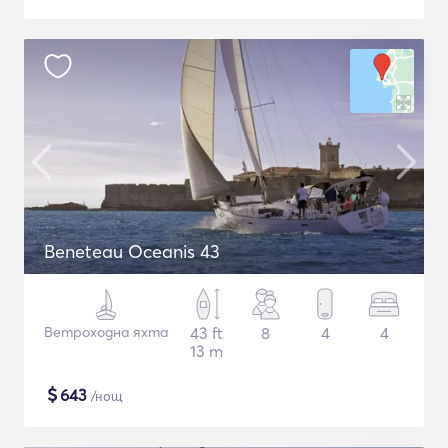
Beneteau Oceanis 43
Ветроходна яхта
43 ft
8
4
4
13 m
$
643
/нощ