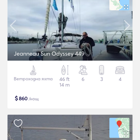
Jeanneau Sun Odyssey 449
Ветроходна яхта
46 ft
6
3
4
14 m
$
860
/нощ