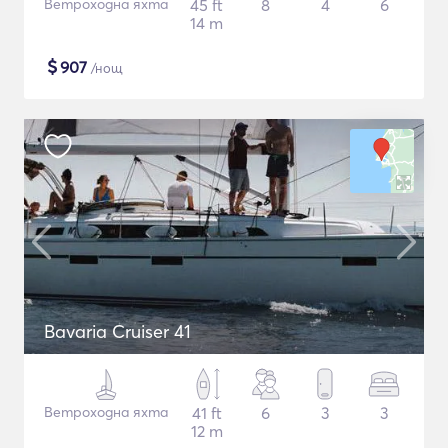
Ветроходна яхта
45 ft
8
4
6
14 m
$
907
/нощ
Bavaria Cruiser 41
Ветроходна яхта
41 ft
6
3
3
12 m