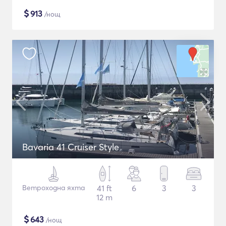
$
913
/нощ
Bavaria 41 Cruiser Style
Ветроходна яхта
41 ft
6
3
3
12 m
$
643
/нощ