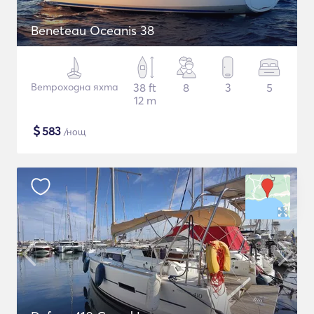
Beneteau Oceanis 38
Ветроходна яхта
38 ft
8
3
5
12 m
$
583
/нощ