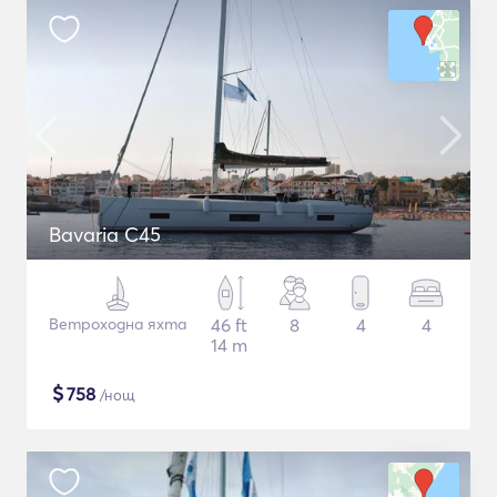
Bavaria C45
Ветроходна яхта
46 ft
8
4
4
14 m
$
758
/нощ