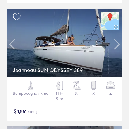
Jeanneau SUN ODYSSEY 389
Ветроходна яхта
11 ft
8
3
4
3 m
$
1,561
/нощ