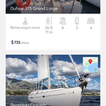
Dufour 375 Grand Large
Ветроходна яхта
36 ft
8
3
4
11 m
$
735
/нощ
Beneteau Oceanis