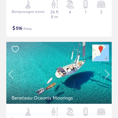
Ветроходна яхта
26 ft
4
1
3
8 m
$
516
/нощ
Beneteau Oceanis Moorings