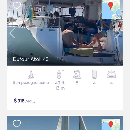
Dufour Atoll 43
Ветроходна яхта
43 ft
8
4
4
13 m
$
918
/нощ