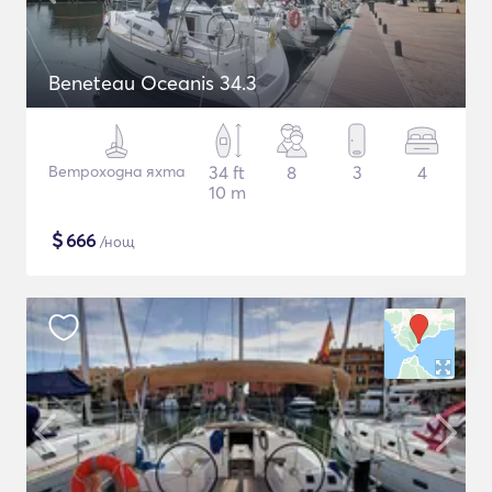
Beneteau Oceanis 34.3
Ветроходна яхта
34 ft
8
3
4
10 m
$
666
/нощ