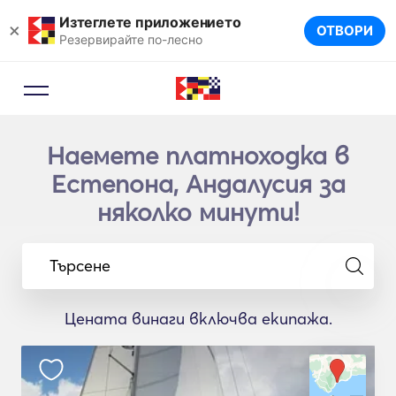
Изтеглете приложението
×
ОТВОРИ
Резервирайте по-лесно
Наемете платноходка в
Естепона, Андалусия за
няколко минути!
Търсене
Цената винаги включва екипажа.