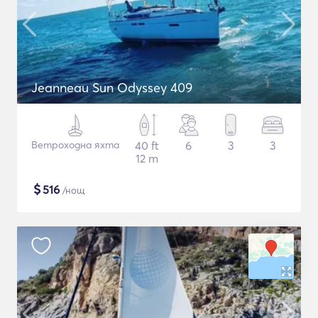
Jeanneau Sun Odyssey 409
Ветроходна яхта
40 ft
6
3
3
12 m
$
516
/нощ