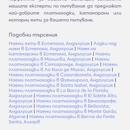
нашите експерти по пътувания да предложат
най-добрите платноходки, катамарани или
моторни яхти за вашето пътуване.
Подобни търсения
Наеми яхти в Естепона, Андалусия
|
Лодки под
наем в Естепона, Андалусия
|
Наем на
катамарани в Естепона, Андалусия
|
Наеми
платноходки в Манилва, Андалусия
|
Наеми
платноходки в Сотогранде, Андалусия
|
Наеми
платноходки в Ла Кала де Михас, Андалусия
|
Наеми платноходки в Casarabonela, Андалусия
|
Наеми платноходки в Фуeнхирола, Андалусия
|
Наеми платноходки в Santa Isabel, Андалусия
|
Наеми платноходки в La Barca de la Florida,
Андалусия
|
Наеми платноходки в El Solete Alto,
Андалусия
|
Наеми платноходки в Бенахарафе,
Андалусия
|
Наеми платноходки в Bellavista,
Андалусия
|
Наеми платноходки в Monte Gordo,
Algarve
|
Наеми платноходки в Barros da Fonte
Santa, Алгарв