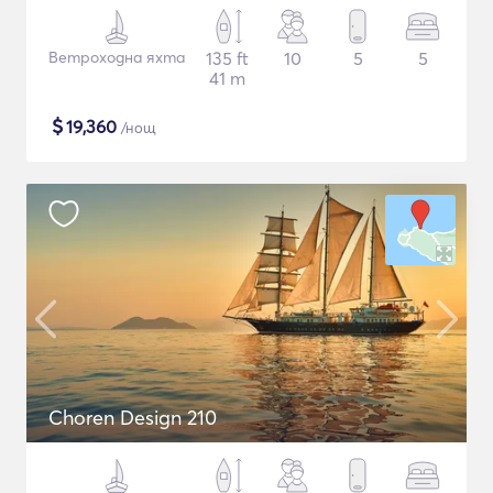
Ветроходна яхта
135 ft
10
5
5
41 m
$
19,360
/нощ
Choren Design 210