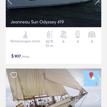
Jeanneau Sun Odyssey 419
Ветроходна яхта
42 ft
6
4
4
13 m
$
907
/нощ