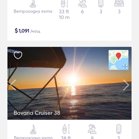
Ветроходна яхта
33 ft
6
3
3
10 m
$
1,091
/нощ
Bavaria Cruiser 38
Ветроходна яхта
38 ft
8
3