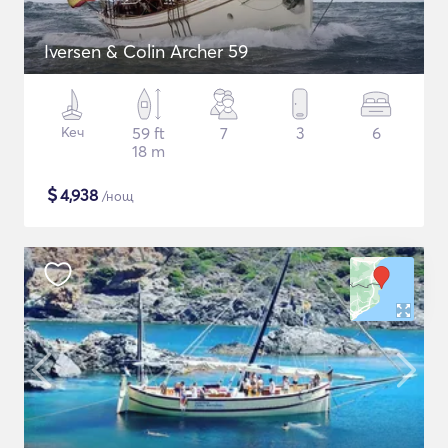
Iversen & Colin Archer 59
Кеч
59 ft
7
3
6
18 m
$
4,938
/нощ