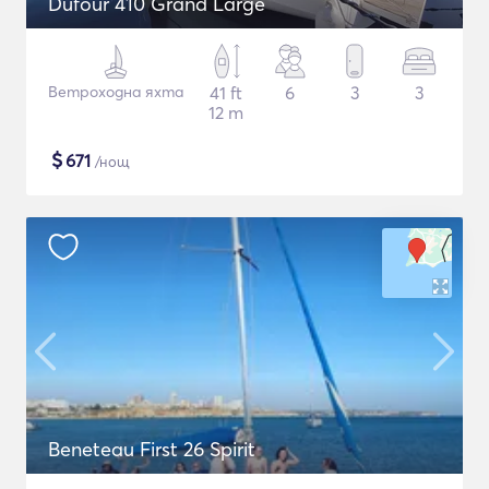
Dufour 410 Grand Large
Ветроходна яхта
41 ft
6
3
3
12 m
$
671
/нощ
Beneteau First 26 Spirit