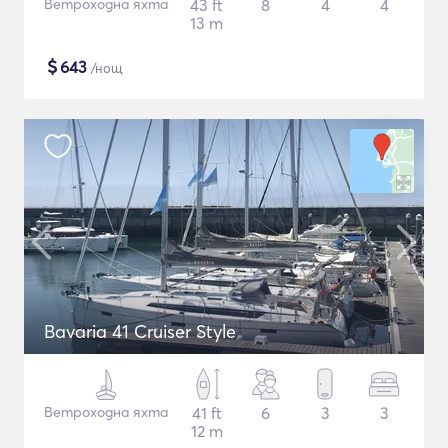
Ветроходна яхта
43 ft
8
4
4
13 m
$
643
/нощ
Bavaria 41 Cruiser Style
Ветроходна яхта
41 ft
6
3
3
12 m