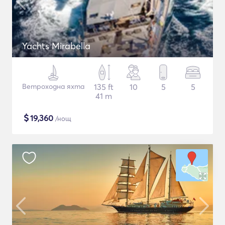
Yachts Mirabella
Ветроходна яхта
135 ft
10
5
5
41 m
$
19,360
/нощ