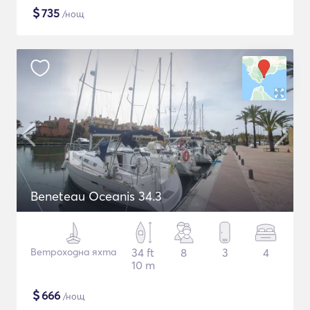
$
735
/нощ
Beneteau Oceanis 34.3
Ветроходна яхта
34 ft
8
3
4
10 m
$
666
/нощ