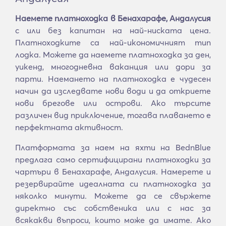
Наемете платноходка в Бенахарафе, Андалусия
с или без капитан на най-ниската цена.
Платноходките са най-икономичният тип
лодка. Можете да наемете платноходка за ден,
уикенд, многодневна ваканция или дори за
парти. Наемането на платноходка е чудесен
начин да изследвате нови води и да откриете
нови брегове или острови. Ако търсите
различен вид приключение, тогава плаването е
перфектната активност.
Платформата за наем на яхти на BednBlue
предлага само сертифицирани платноходки за
чартъри в Бенахарафе, Андалусия. Намерете и
резервирайте идеалната си платноходка за
няколко минути. Можете да се свържете
директно със собственика или с нас за
всякакви въпроси, които може да имате. Ако