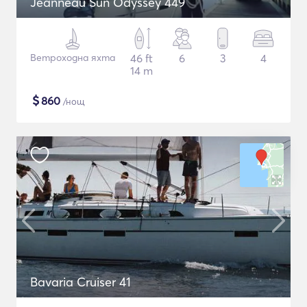
Jeanneau Sun Odyssey 449
Ветроходна яхта
46 ft
6
3
4
14 m
$
860
/нощ
Bavaria Cruiser 41