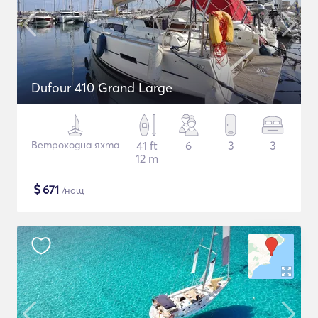
Dufour 410 Grand Large
Ветроходна яхта
41 ft
6
3
3
12 m
$
671
/нощ