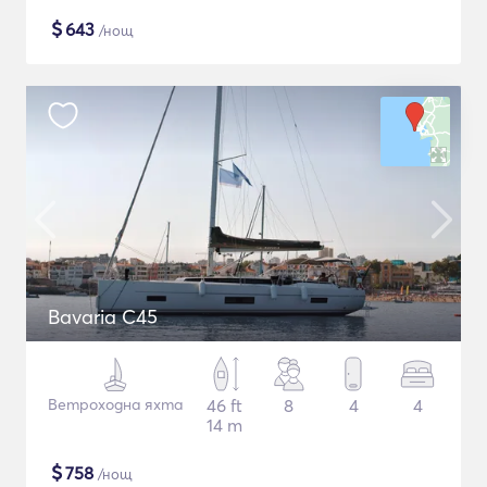
$
643
/нощ
Bavaria C45
Ветроходна яхта
46 ft
8
4
4
14 m
$
758
/нощ