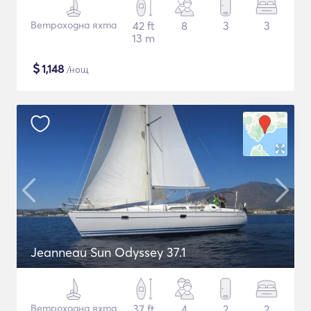
Ветроходна яхта
42 ft
8
3
3
13 m
$
1,148
/нощ
Jeanneau Sun Odyssey 37.1
Ветроходна яхта
37 ft
4
2
2