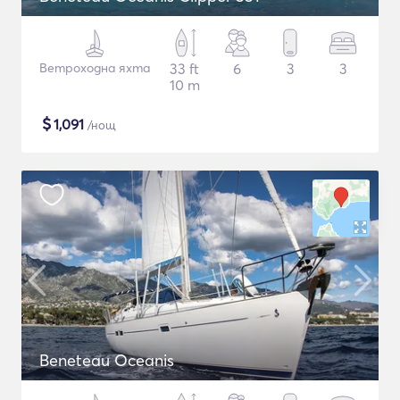
Ветроходна яхта
33 ft
6
3
3
10 m
$
1,091
/нощ
Beneteau Oceanis