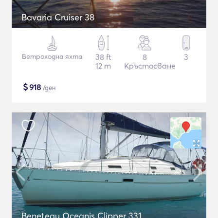
Bavaria Cruiser 38
Ветроходна яхта
38 ft
8
3
12 m
Кръстосване
$
918
/ден
Beneteau Oceanis Clipper 331