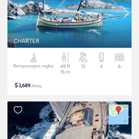
CHARTER
Ветроходна лодка
49 ft
12
4
6
15 m
$
2,689
/нощ