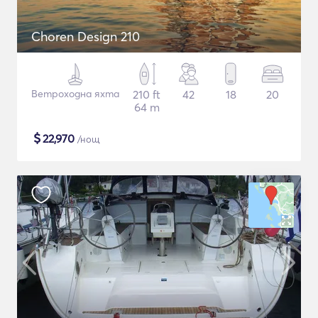
Choren Design 210
Ветроходна яхта
210 ft
42
18
20
64 m
$
22,970
/нощ