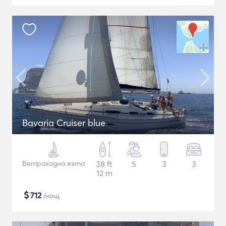
Bavaria Cruiser blue
Ветроходна яхта
38 ft
5
3
3
12 m
$
712
/нощ