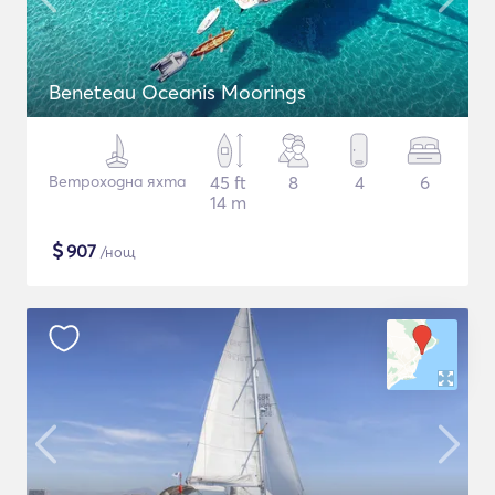
Beneteau Oceanis Moorings
Ветроходна яхта
45 ft
8
4
6
14 m
$
907
/нощ