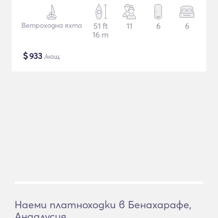
Ветроходна яхта
51 ft
11
6
6
16 m
$
933
/нощ
Наеми платноходки в Бенахарафе,
Андалусия