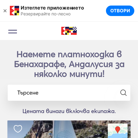
Изтеглете приложението
×
ОТВОРИ
Резервирайте по-лесно
Наемете платноходка в
Бенахарафе, Андалусия за
няколко минути!
Търсене
Цената винаги включва екипажа.