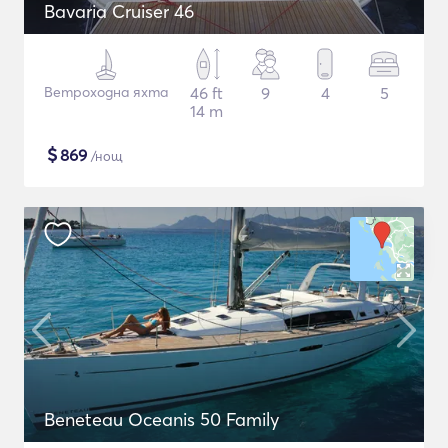
Bavaria Cruiser 46
Ветроходна яхта
46 ft
9
4
5
14 m
$
869
/нощ
Beneteau Oceanis 50 Family