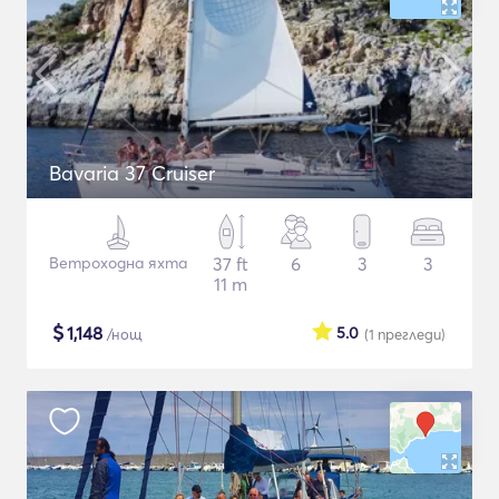
Bavaria 37 Cruiser
Ветроходна яхта
37 ft
6
3
3
11 m
$
1,148
5.0
/нощ
(1
прегледи
)