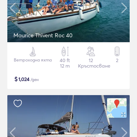
Maurice Thivent Roc 40
Ветроходна яхта
40 ft
12
2
12 m
Кръстосване
$
1,024
/ден