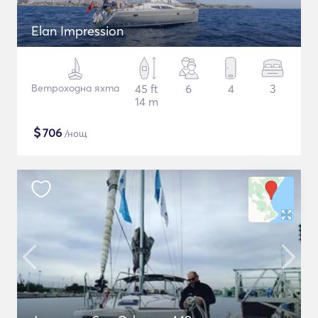
Elan Impression
Ветроходна яхта
45 ft
6
4
3
14 m
$
706
/нощ