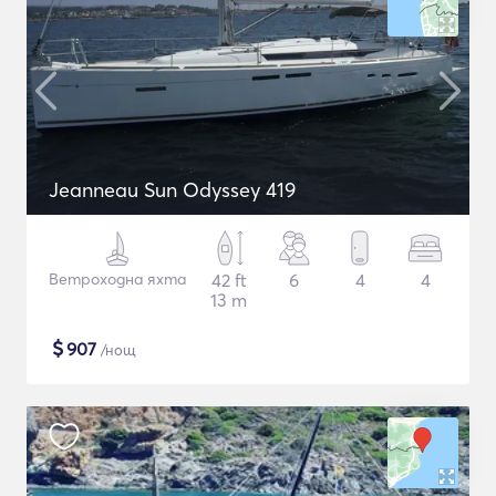
Jeanneau Sun Odyssey 419
Ветроходна яхта
42 ft
6
4
4
13 m
$
907
/нощ