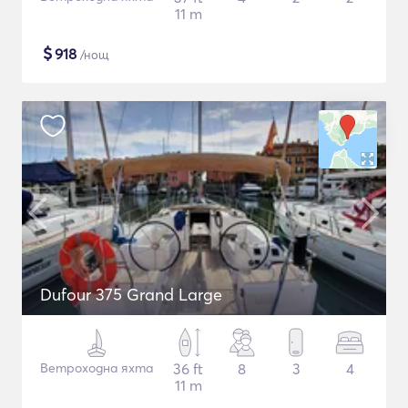
11 m
$
918
/нощ
Dufour 375 Grand Large
Ветроходна яхта
36 ft
8
3
4
11 m