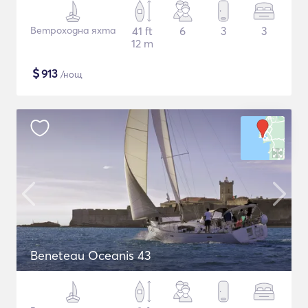
Ветроходна яхта
41 ft
6
3
3
12 m
$
913
/нощ
Beneteau Oceanis 43