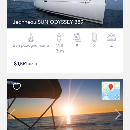
Jeanneau SUN ODYSSEY 389
Ветроходна яхта
11 ft
8
3
4
3 m
$
1,561
/нощ