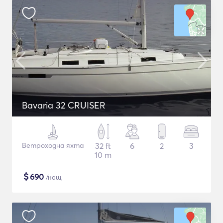
Bavaria 32 CRUISER
Ветроходна яхта
32 ft
6
2
3
10 m
$
690
/нощ