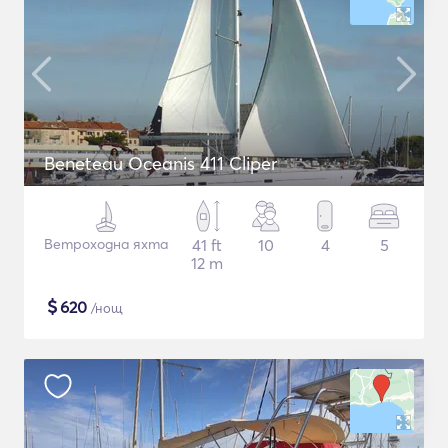
Beneteau Oceanis 411 Cliper
Ветроходна яхта
41 ft
10
4
5
12 m
$
620
/нощ