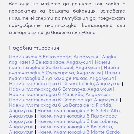
все още не можете да решите коя лодка е
перфектна за вашата ваканция, оставете
нашите експерти по пътувания да предложат
най-добрите платноходки, катамарани или
моторни яхти за вашето пътуване.
Подобни търсения
Наеми яхти в Бенахарафе, Андалусия
|
Лодки
под наем в Бенахарафе, Андалусия
|
Наеми
платноходки в Santa Isabel, Андалусия
|
Наеми
платноходки в Фуeнхирола, Андалусия
|
Наеми
платноходки в Ла Кала де Михас, Андалусия
|
Наеми платноходки в Casarabonela, Андалусия
|
Наеми платноходки в Естепона, Андалусия
|
Наеми платноходки в Манилва, Андалусия
|
Наеми платноходки в Сотогранде, Андалусия
|
Наеми платноходки в La Barca de la Florida,
Андалусия
|
Наеми платноходки в El Solete Alto,
Андалусия
|
Наеми платноходки в Паломарес,
Андалусия
|
Наеми платноходки в Los Loberos,
Андалусия
|
Наеми платноходки в Bellavista,
Андалусия
|
Наеми платноходки в Monte Gordo,