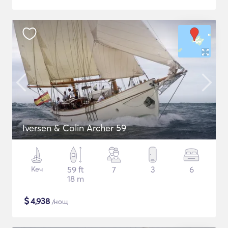
Iversen & Colin Archer 59
Кеч
59 ft
7
3
6
18 m
$
4,938
/нощ