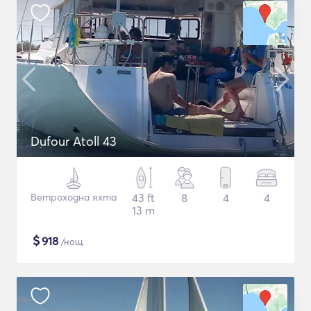
Dufour Atoll 43
Ветроходна яхта
43 ft
8
4
4
13 m
$
918
/нощ