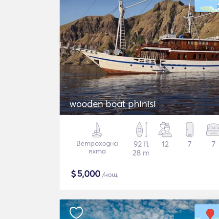
wooden boat phinisi
Ветроходна
92 ft
12
7
7
яхта
28 m
$
5,000
/нощ