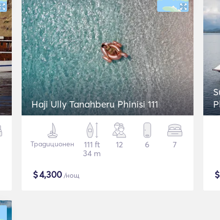
S
Haji Ully Tanahberu Phinisi 111
P
Традиционен
111 ft
12
6
7
34 m
$
4,300
/нощ