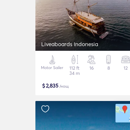
Liveaboards Indonesia
Motor Sailer
112 ft
16
8
12
34 m
$
2,835
/нощ