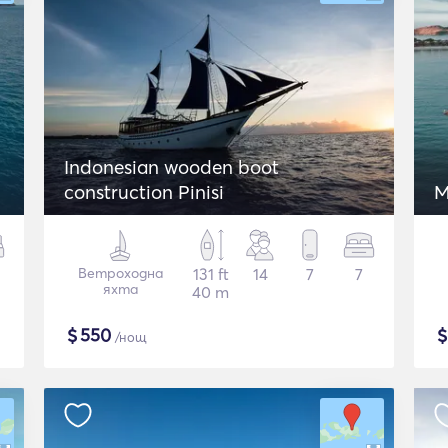
Indonesian wooden boot
construction Pinisi
M
Ветроходна
131 ft
14
7
7
яхта
40 m
$
550
/нощ