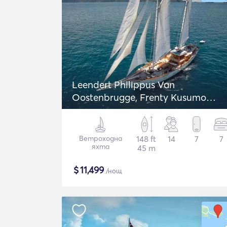
Leendert Philippus Van
Oostenbrugge, Frenty Kusumo
Schooner
Ветроходна
148 ft
14
7
7
яхта
45 m
$
11,499
/нощ