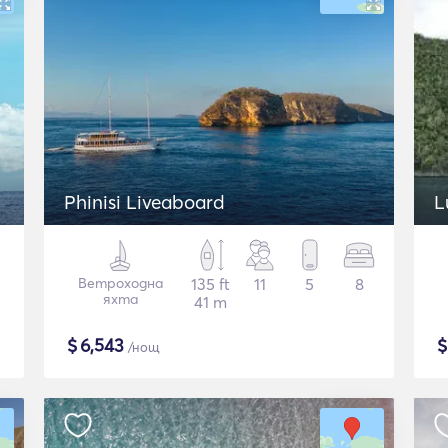
Phinisi Liveaboard
L
Ветроходна
135 ft
11
5
8
яхта
41 m
$
6,543
/нощ