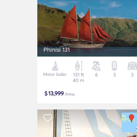
Phinisi 131
Motor Sailer
131 ft
6
3
3
40 m
$
13,999
/нощ