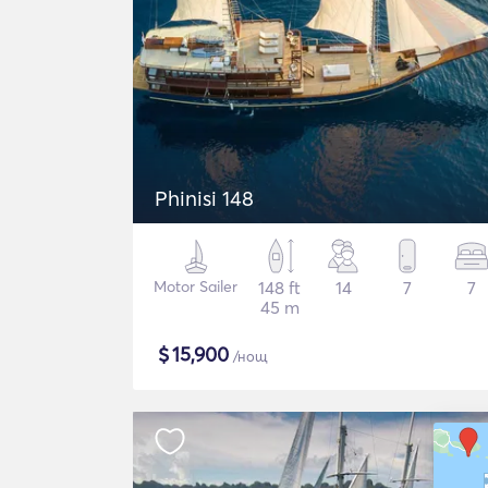
Phinisi 148
Motor Sailer
148 ft
14
7
7
45 m
$
15,900
/нощ