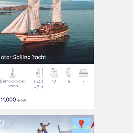
otor Sailing Yacht
Ветроходна
154 ft
12
6
7
яхта
47 m
$
11,000
/нощ