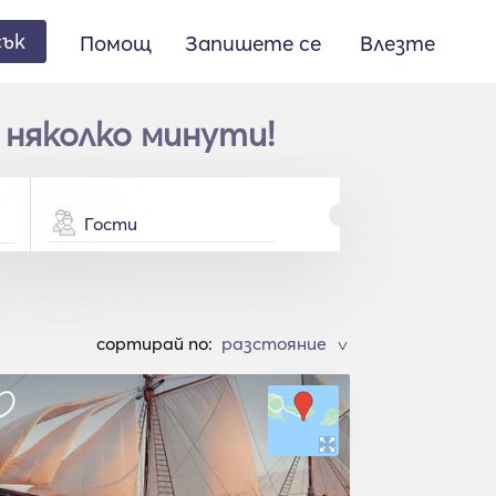
сък
Помощ
Запишете се
Влезте
 няколко минути!
Гости
cортирай по:
>