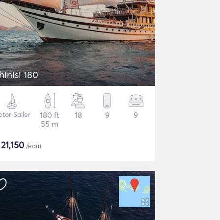
hinisi 180
tor Sailer
180 ft
18
9
9
55 m
$
21,150
/нощ