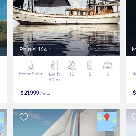
Phinisi 164
M
Motor Sailer
164 ft
10
5
5
Mo
50 m
$
21,999
/нощ