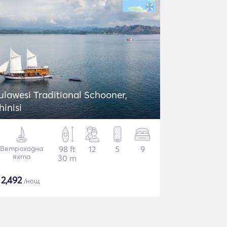
ulawesi Traditional Schooner,
hinisi
Ветроходна
98 ft
12
5
9
яхта
30 m
$
2,492
/нощ