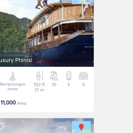
uxury Phinisi
Ветроходна
102 ft
10
5
5
яхта
31 m
$
11,000
/нощ