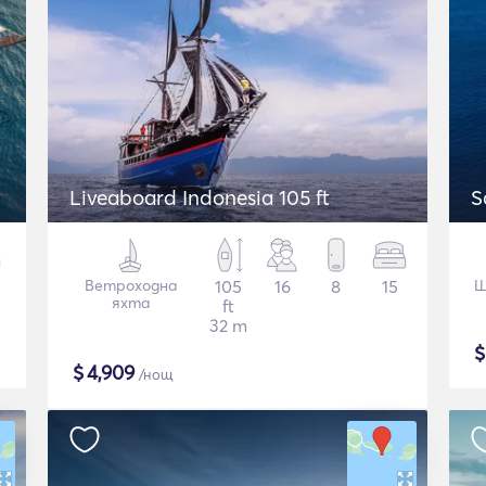
Liveaboard Indonesia 105 ft
S
Ветроходна
105
16
8
15
Ш
яхта
ft
32 m
$
4,909
/нощ