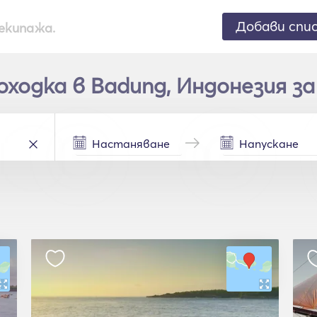
Добави спи
екипажа.
одка в Badung, Индонезия за