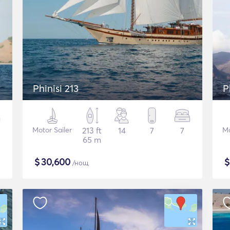
Phinisi 213
P
Motor Sailer
213 ft
14
7
7
Mo
65 m
$
30,600
/нощ