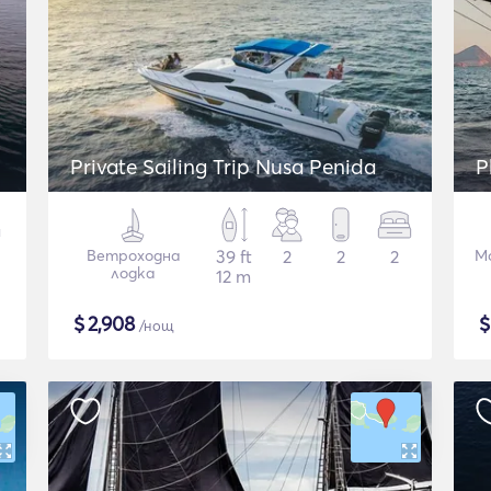
Private Sailing Trip Nusa Penida
P
Ветроходна
39 ft
2
2
2
Mo
лодка
12 m
$
2,908
/нощ