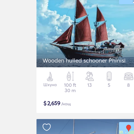
Wooden hulled schooner Phinisi
Шхуна
100 ft
13
5
8
30 m
$
2,659
/нощ