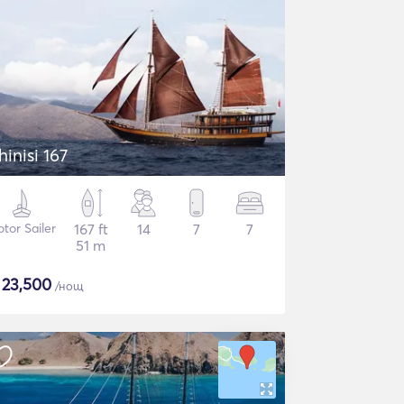
hinisi 167
tor Sailer
167 ft
14
7
7
51 m
$
23,500
/нощ