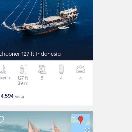
chooner 127 ft Indonesia
хуна
127 ft
8
4
4
39 m
$
4,594
/нощ