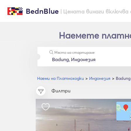
BednBlue
| Цената винаги включва 
Наемете платнох
Място на стартиране
Наеми на Платноходки
Индонезия
Badung
Филтри