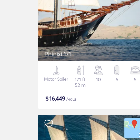
Phinisi 171
Motor Sailer
171 ft
10
5
5
52 m
$
16,449
/нощ