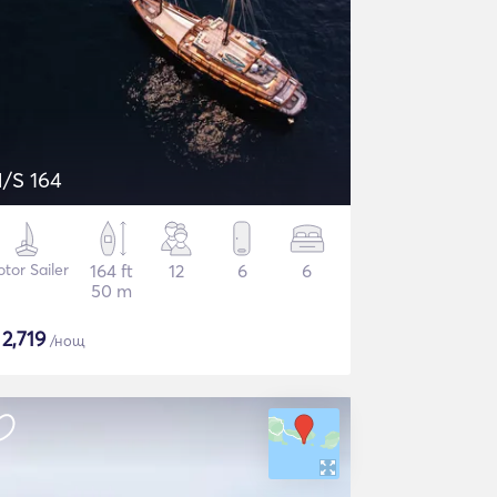
/S 164
tor Sailer
164 ft
12
6
6
50 m
$
2,719
/нощ