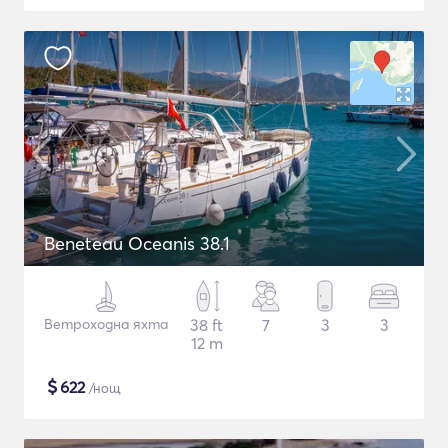
Beneteau Oceanis 38.1
Ветроходна яхта
38 ft
7
3
3
12 m
$
622
/нощ