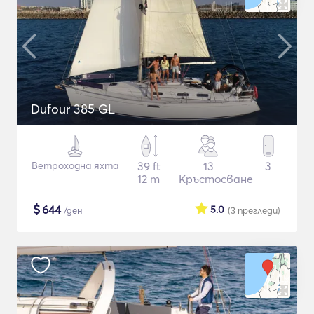
Dufour 385 GL
Ветроходна яхта
39 ft
13
3
12 m
Кръстосване
$
644
5.0
/ден
(3
прегледи
)