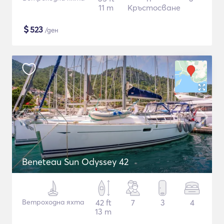
11 m
Кръстосване
$
523
/ден
Beneteau Sun Odyssey 42
Ветроходна яхта
42 ft
7
3
4
13 m