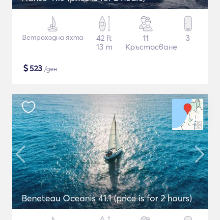
Ветроходна яхта
42 ft
11
3
13 m
Кръстосване
$
523
/ден
Beneteau Oceanis 41.1 (price is for 2 hours)