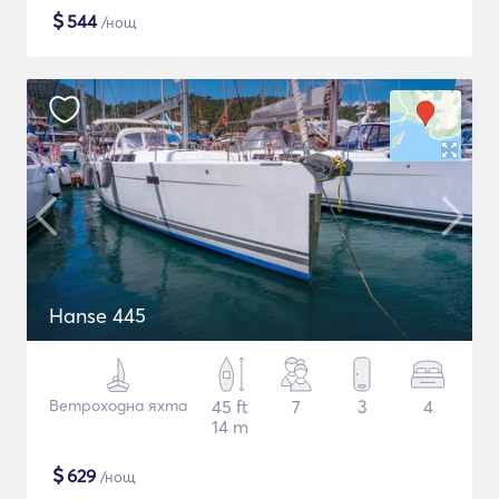
$
544
/нощ
Hanse 445
Ветроходна яхта
45 ft
7
3
4
14 m
$
629
/нощ