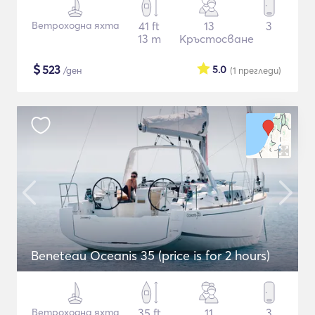
Ветроходна яхта
41 ft
13
3
13 m
Кръстосване
$
523
5.0
/ден
(1
прегледи
)
Beneteau Oceanis 35 (price is for 2 hours)
Ветроходна яхта
35 ft
11
3