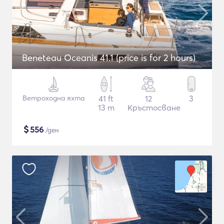
Beneteau Oceanis 41.1 (price is for 2 hours)
Ветроходна яхта
41 ft
12
3
13 m
Кръстосване
$
556
/ден