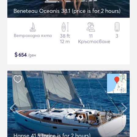
Beneteau Oceanis 38.1 (price is for 2 hours)
Ветроходна яхта
38 ft
11
3
12 m
Кръстосване
$
654
/ден
Hanse 41.5 (price is for 2 hours)