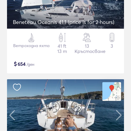
Beneteau Oceanis 41.1 (price is for 2 hours)
Ветроходна яхта
41 ft
13
3
13 m
Кръстосване
$
654
/ден