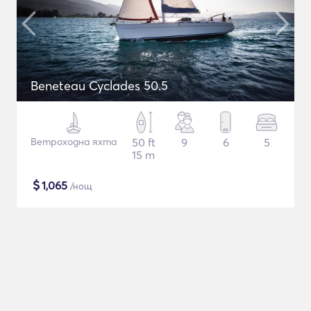
Beneteau Cyclades 50.5
Ветроходна яхта
50 ft
9
6
5
15 m
$
1,065
/нощ