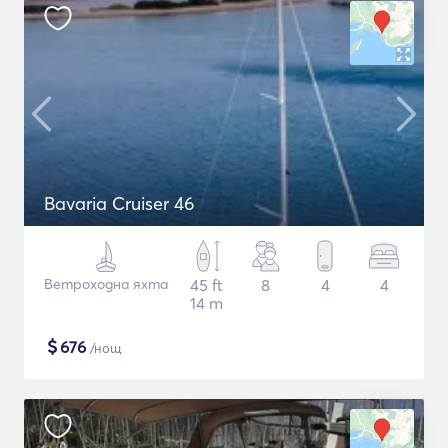
Bavaria Cruiser 46
Ветроходна яхта
45 ft
8
4
4
14 m
$
676
/нощ