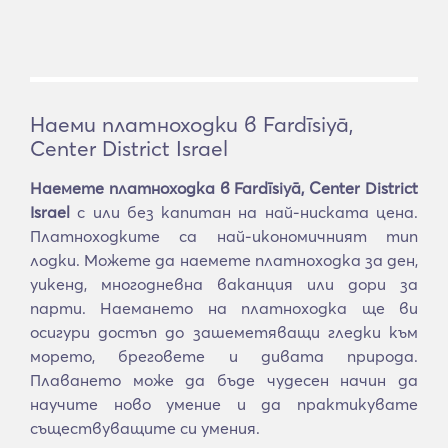
Наеми платноходки в Fardīsiyā,
Center District Israel
Наемете платноходка в Fardīsiyā, Center District
Israel
с или без капитан на най-ниската цена.
Платноходките са най-икономичният тип
лодки. Можете да наемете платноходка за ден,
уикенд, многодневна ваканция или дори за
парти. Наемането на платноходка ще ви
осигури достъп до зашеметяващи гледки към
морето, бреговете и дивата природа.
Плаването може да бъде чудесен начин да
научите ново умение и да практикувате
съществуващите си умения.