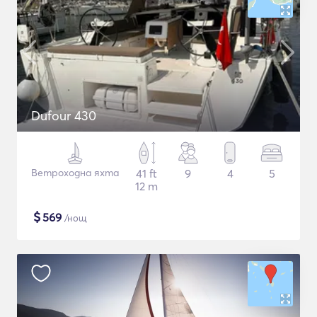
Dufour 430
Ветроходна яхта
41 ft
9
4
5
12 m
$
569
/нощ