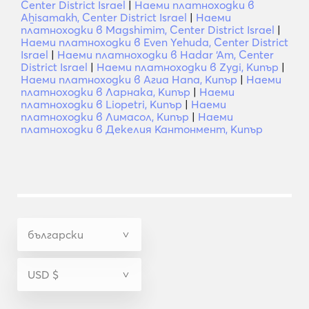
Center District Israel
|
Наеми платноходки в
Aẖisamakh, Center District Israel
|
Наеми
платноходки в Magshimim, Center District Israel
|
Наеми платноходки в Even Yehuda, Center District
Israel
|
Наеми платноходки в Hadar ‘Am, Center
District Israel
|
Наеми платноходки в Zygi, Кипър
|
Наеми платноходки в Агиа Напа, Кипър
|
Наеми
платноходки в Ларнака, Кипър
|
Наеми
платноходки в Liopetri, Кипър
|
Наеми
платноходки в Лимасол, Кипър
|
Наеми
платноходки в Декелия Кантонмент, Кипър