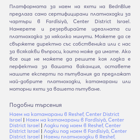
Платформата за наем на яхти на BednBlue
предлага само сертифицирани платноходки за
чартъри в Fardīsiyā, Center District Israel.
Намерете и резервирайте идеалната си
платноходка за няколко минути. Можете да се
свържете директно със собственика или с нас
за всякакви въпроси, които може да имате. Ако
все още не можете да решите коя лодка е
перфектна за вашата ваканция, оставете
нашите експерти по пътувания да предложат
най-добрите платноходки, катамарани или
моторни яхти за вашето пътуване.
Подобни търсения
Наем на катамарани в Reshef, Center District
Israel
|
Наем на катамарани в Fardīsiyā, Center
District Israel
|
Лодки под наем в Reshef, Center
District Israel
|
Лодки под наем в Fardīsiyā, Center
District Israel
|
Наеми платноходки в Reshef,