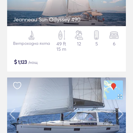
Jeanneau Sun Odyssey 490
Ветроходна яхта
49 ft
12
5
6
15 m
$
1,123
/нощ