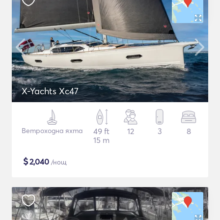
X-Yachts Xc47
Ветроходна яхта
49 ft
12
3
8
15 m
$
2,040
/нощ