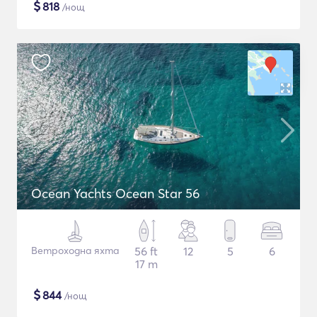
$
818
/нощ
Ocean Yachts Ocean Star 56
Ветроходна яхта
56 ft
12
5
6
17 m
$
844
/нощ