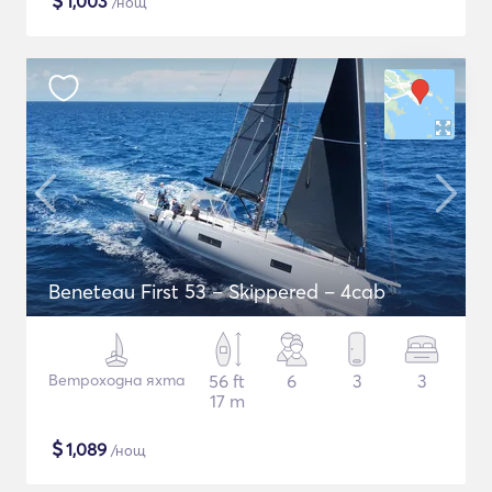
$
1,003
/нощ
Beneteau First 53 – Skippered – 4cab
Ветроходна яхта
56 ft
6
3
3
17 m
$
1,089
/нощ