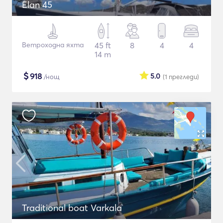
Elan 45
Ветроходна яхта
45 ft
8
4
4
14 m
$
918
5.0
/нощ
(1
прегледи
)
Traditional boat Varkala