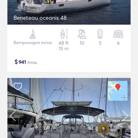
Beneteau oceanis 48
Ветроходна яхта
48 ft
10
5
6
15 m
$
941
/нощ