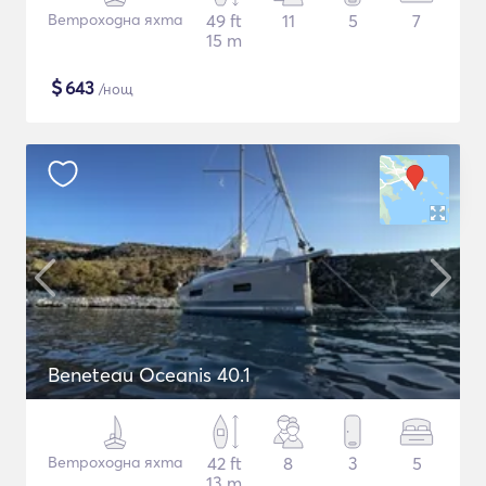
Ветроходна яхта
49 ft
11
5
7
15 m
$
643
/нощ
Beneteau Oceanis 40.1
Ветроходна яхта
42 ft
8
3
5
13 m