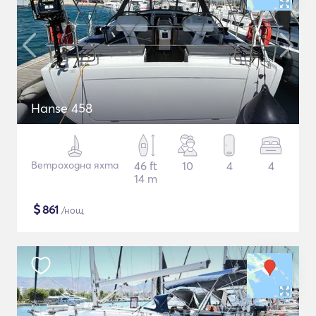
Hanse 458
Ветроходна яхта
46 ft
10
4
4
14 m
$
861
/нощ