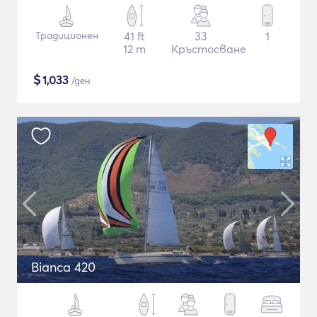
Традиционен
41 ft
33
1
12 m
Кръстосване
$
1,033
/ден
Bianca 420