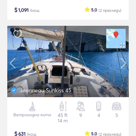
$
1,091
5.0
/нощ
(2
прегледи
)
Jeanneau Sunkiss 45
Ветроходна яхта
45 ft
9
4
5
14 m
$
631
5.0
/нощ
(2
прегледи
)