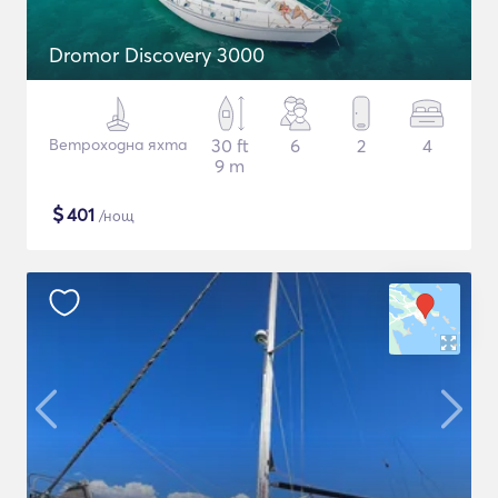
Dromor Discovery 3000
Ветроходна яхта
30 ft
6
2
4
9 m
$
401
/нощ