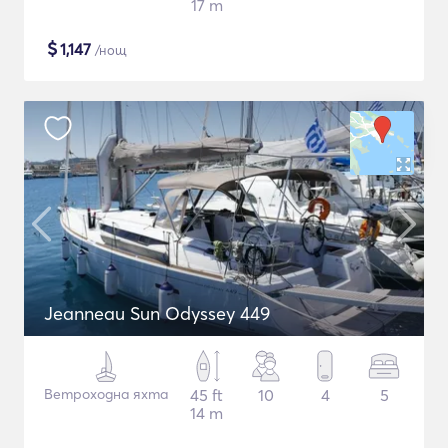
17 m
$
1,147
/нощ
Jeanneau Sun Odyssey 449
Ветроходна яхта
45 ft
10
4
5
14 m