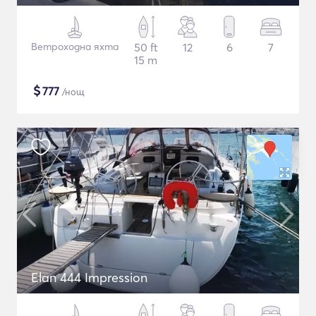
Ветроходна яхта
50 ft
12
6
7
15 m
$
777
/нощ
Elan 444 Impression