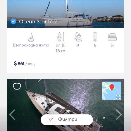
Ocean Star 51.2
Ветроходна яхта
51 ft
9
5
5
16 m
$
861
/нощ
Филтри