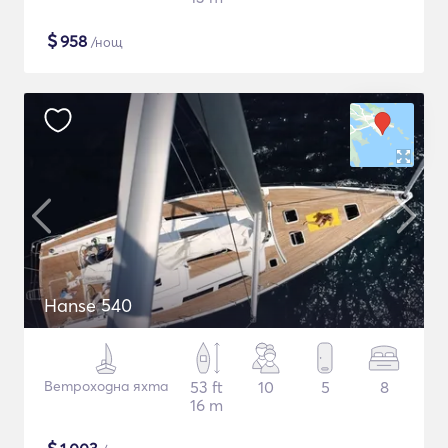
$
958
/нощ
Hanse 540
Ветроходна яхта
53 ft
10
5
8
16 m