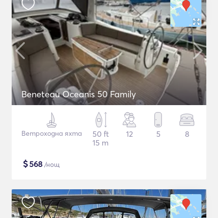
Beneteau Oceanis 50 Family
Ветроходна яхта
50 ft
12
5
8
15 m
$
568
/нощ