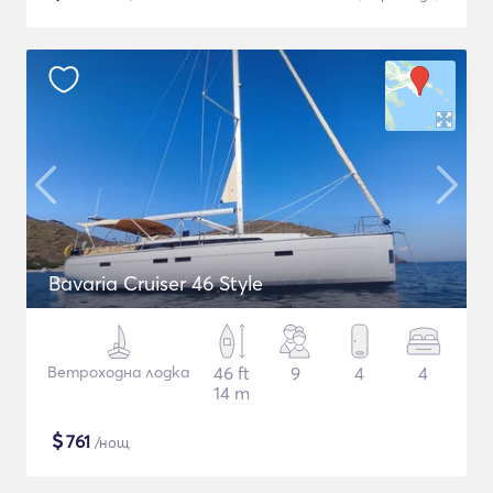
Bavaria Cruiser 46 Style
Ветроходна лодка
46 ft
9
4
4
14 m
$
761
/нощ