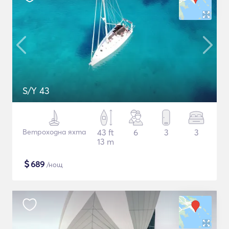
S/Y 43
Ветроходна яхта
43 ft
6
3
3
13 m
$
689
/нощ