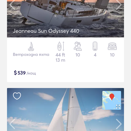
Jeanneau Sun Odyssey 440
Ветроходна яхта
44 ft
10
4
10
13 m
$
539
/нощ