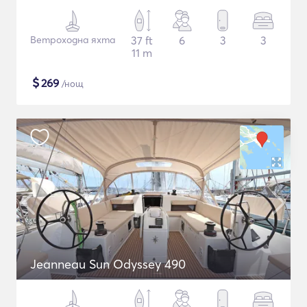
Ветроходна яхта
37 ft
6
3
3
11 m
$
269
/нощ
Jeanneau Sun Odyssey 490