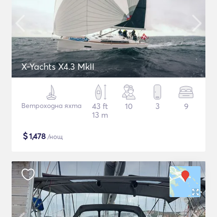
X-Yachts X4.3 MkII
Ветроходна яхта
43 ft
10
3
9
13 m
$
1,478
/нощ