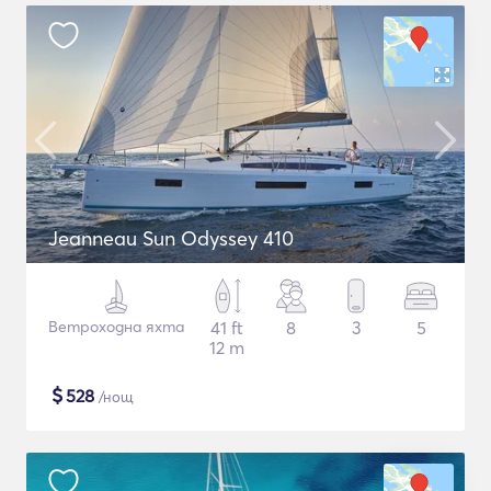
Jeanneau Sun Odyssey 410
Ветроходна яхта
41 ft
8
3
5
12 m
$
528
/нощ