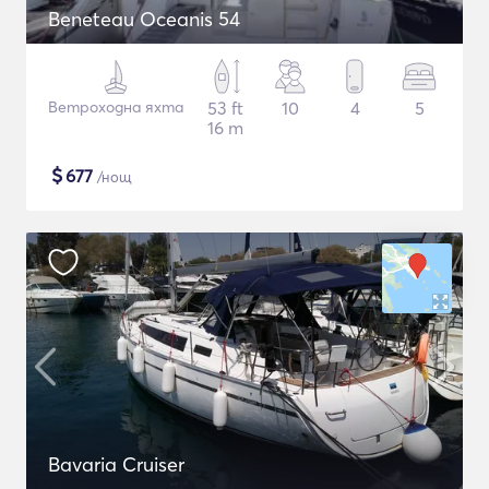
Beneteau Oceanis 54
Ветроходна яхта
53 ft
10
4
5
16 m
$
677
/нощ
Bavaria Cruiser