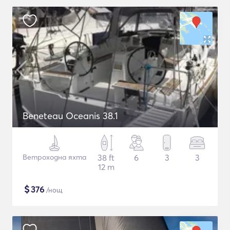
Beneteau Oceanis 38.1
Ветроходна яхта
38 ft
6
3
3
12 m
$
376
/нощ