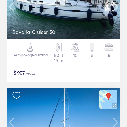
Bavaria Cruiser 50
Ветроходна яхта
50 ft
10
5
6
15 m
$
907
/нощ