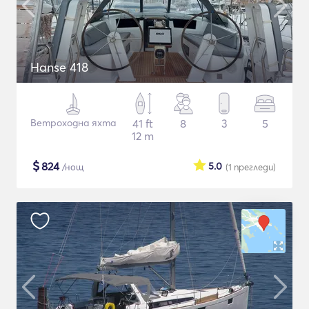
Hanse 418
Ветроходна яхта
41 ft
8
3
5
12 m
$
824
5.0
/нощ
(1
прегледи
)