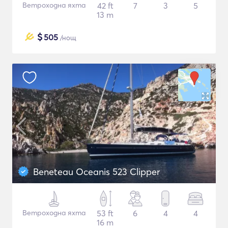
Ветроходна яхта
42 ft
7
3
5
13 m
$
505
/нощ
Beneteau Oceanis 523 Clipper
Ветроходна яхта
53 ft
6
4
4
16 m