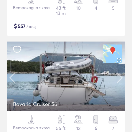
Ветроходна яхта
43 ft
10
4
5
13 m
$
557
/нощ
Bavaria Cruiser 56
Ветроходна яхта
55 ft
12
6
7