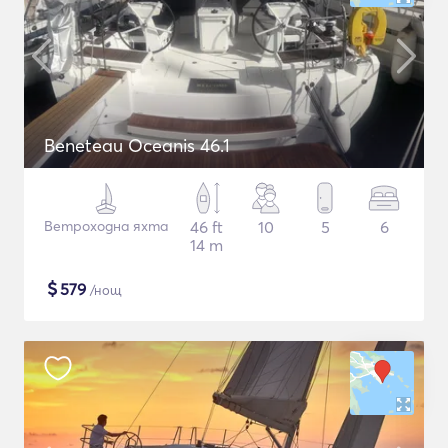
Beneteau Oceanis 46.1
Ветроходна яхта
46 ft
10
5
6
14 m
$
579
/нощ