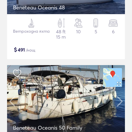
Beneteau Oceanis 48
Ветроходна яхта
48 ft
10
5
6
15 m
$
491
/нощ
Beneteau Oceanis 50 Family