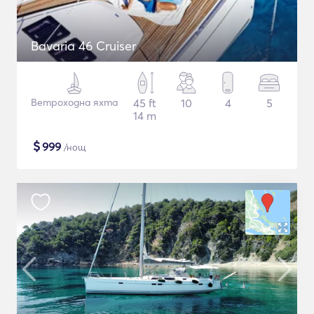
Bavaria 46 Cruiser
Ветроходна яхта
45 ft
10
4
5
14 m
$
999
/нощ