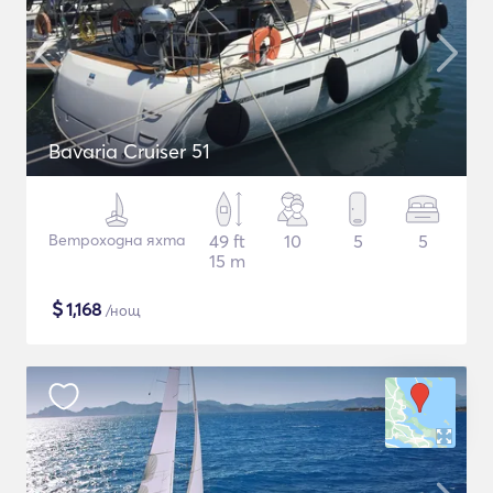
Bavaria Cruiser 51
Ветроходна яхта
49 ft
10
5
5
15 m
$
1,168
/нощ