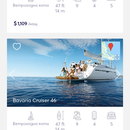
Ветроходна яхта
47 ft
9
4
5
14 m
$
1,109
/нощ
Bavaria Cruiser 46
Ветроходна яхта
47 ft
9
4
5
14 m