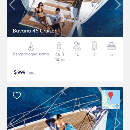
Bavaria 46 Cruiser
Ветроходна яхта
45 ft
10
4
5
14 m
$
999
/нощ