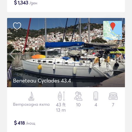
$
1,343
/ден
Beneteau Cyclades 43.4
Ветроходна яхта
43 ft
10
4
7
13 m
$
418
/нощ