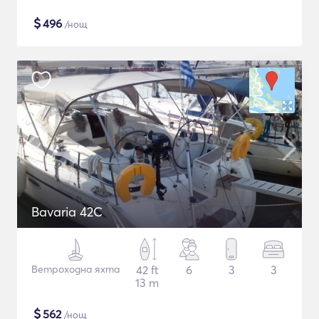
$
496
/нощ
Bavaria 42C
Ветроходна яхта
42 ft
6
3
3
13 m
$
562
/нощ