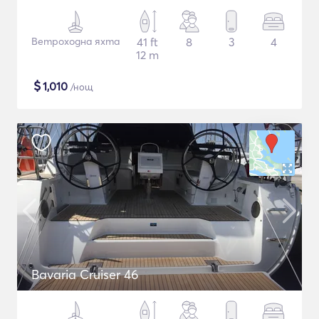
Ветроходна яхта
41 ft
8
3
4
12 m
$
1,010
/нощ
Bavaria Cruiser 46