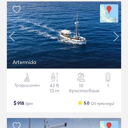
Artermida
Традиционен
43 ft
10
1
13 m
Кръстосване
$
918
5.0
/ден
(25
прегледи
)