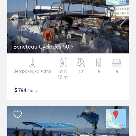
Beneteau Cyclades 50.5
Ветроходна яхта
51 ft
12
6
6
16 m
$
794
/нощ