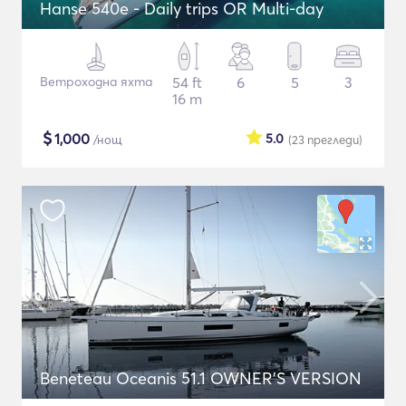
Hanse 540e - Daily trips OR Multi-day
Ветроходна яхта
54 ft
6
5
3
16 m
$
1,000
5.0
/нощ
(23
прегледи
)
Beneteau Oceanis 51.1 OWNER'S VERSION