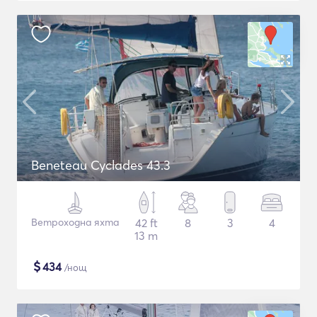
Beneteau Cyclades 43.3
Ветроходна яхта
42 ft
8
3
4
13 m
$
434
/нощ