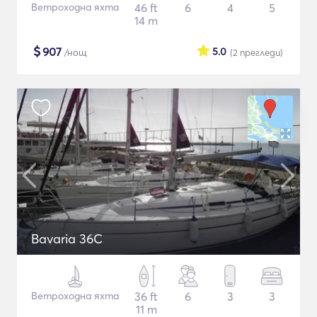
Ветроходна яхта
46 ft
6
4
5
14 m
$
907
5.0
/нощ
(2
прегледи
)
Bavaria 36C
Ветроходна яхта
36 ft
6
3
3
11 m