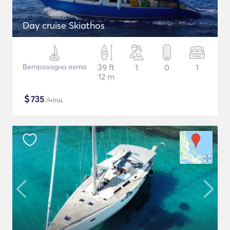
Day cruise Skiathos
Ветроходна яхта
39 ft
1
0
1
12 m
$
735
/нощ