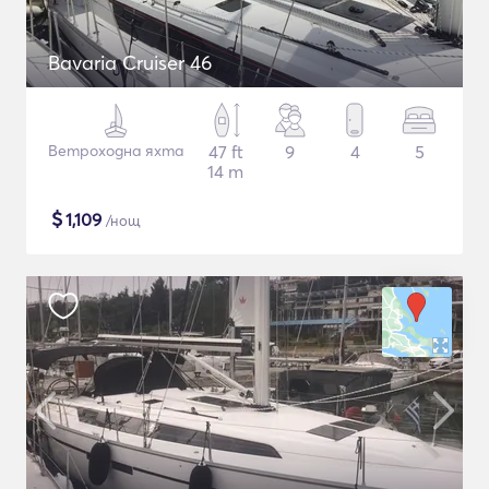
Bavaria Cruiser 46
Ветроходна яхта
47 ft
9
4
5
14 m
$
1,109
/нощ