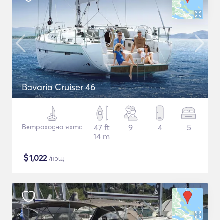
Bavaria Cruiser 46
Ветроходна яхта
47 ft
9
4
5
14 m
$
1,022
/нощ