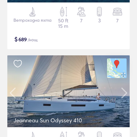
Ветроходна яхта
50 ft
7
3
7
15 m
$
689
/нощ
Jeanneau Sun Odyssey 410