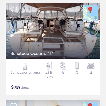
Beneteau Oceanis 41.1
Ветроходна яхта
41 ft
8
3
4
12 m
$
759
/нощ