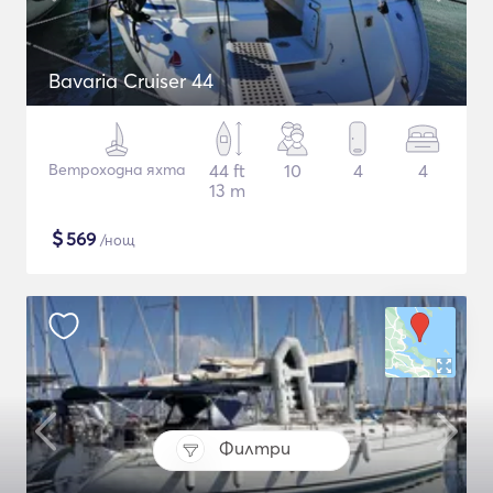
Bavaria Cruiser 44
Ветроходна яхта
44 ft
10
4
4
13 m
$
569
/нощ
Филтри