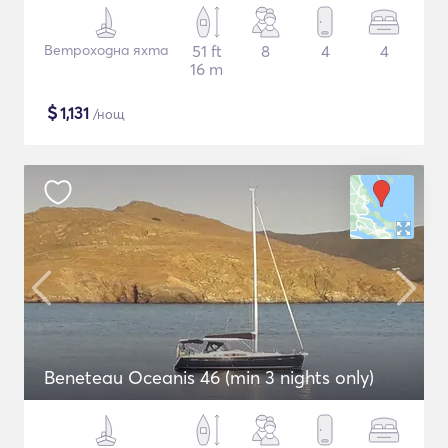
Ветроходна яхта
51 ft
8
4
4
16 m
$
1,131
/нощ
Beneteau Oceanis 46 (min 3 nights only)