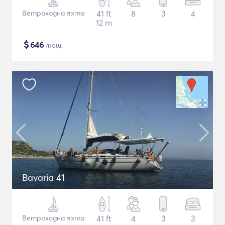
Ветроходна яхта
41 ft
8
3
4
12 m
$
646
/нощ
Bavaria 41
Ветроходна яхта
41 ft
4
3
3