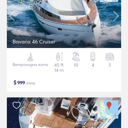
Bavaria 46 Cruiser
Ветроходна яхта
45 ft
10
4
5
14 m
$
999
/нощ