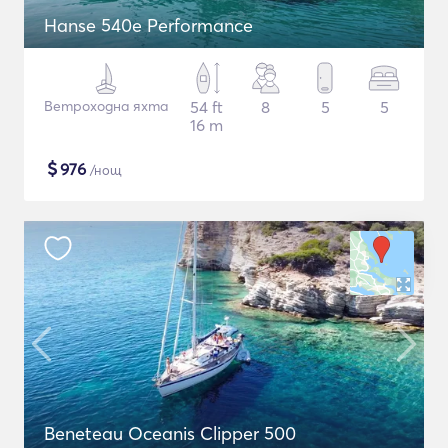
Hanse 540e Performance
Ветроходна яхта
54 ft
8
5
5
16 m
$
976
/нощ
Beneteau Oceanis Clipper 500