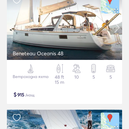
Beneteau Oceanis 48
Ветроходна яхта
48 ft
10
5
5
15 m
$
915
/нощ