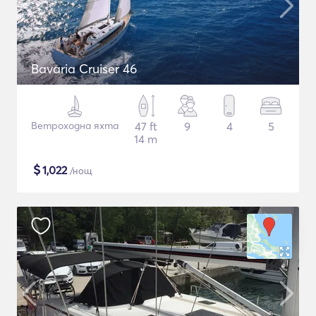
Bavaria Cruiser 46
Ветроходна яхта
47 ft
9
4
5
14 m
$
1,022
/нощ