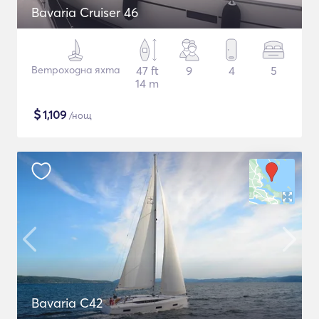
Bavaria Cruiser 46
Ветроходна яхта
47 ft
9
4
5
14 m
$
1,109
/нощ
Bavaria C42