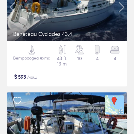
Beneteau Cyclades 43.4
Ветроходна яхта
43 ft
10
4
4
13 m
$
593
/нощ