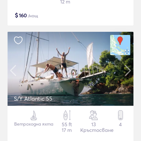
12 m
$
160
/нощ
S/Y Atlantic 55
Ветроходна яхта
55 ft
13
4
17 m
Кръстосване