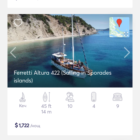
Ferretti Altura 422 (Sailing in Sporades
islands)
Кеч
45 ft
10
4
9
14 m
$
1,722
/нощ