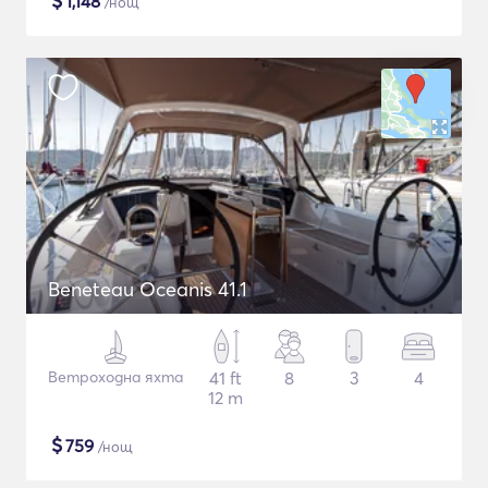
$
1,148
/нощ
Beneteau Oceanis 41.1
Ветроходна яхта
41 ft
8
3
4
12 m
$
759
/нощ