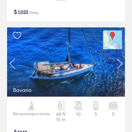
$
1,022
/нощ
Bavaria
Ветроходна яхта
49 ft
10
5
5
15 m