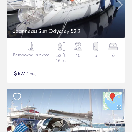
Jeanneau Sun Odyssey 52.2
Ветроходна яхта
52 ft
10
5
6
16 m
$
627
/нощ