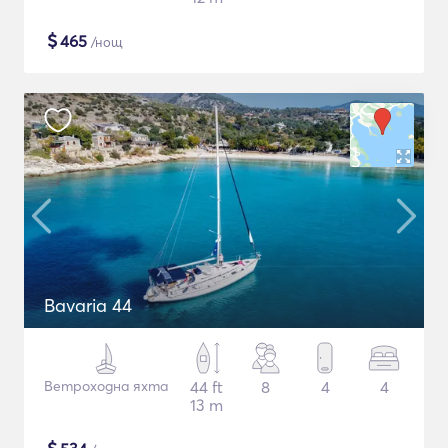
$
465
/нощ
Bavaria 44
Ветроходна яхта
44 ft
8
4
4
13 m