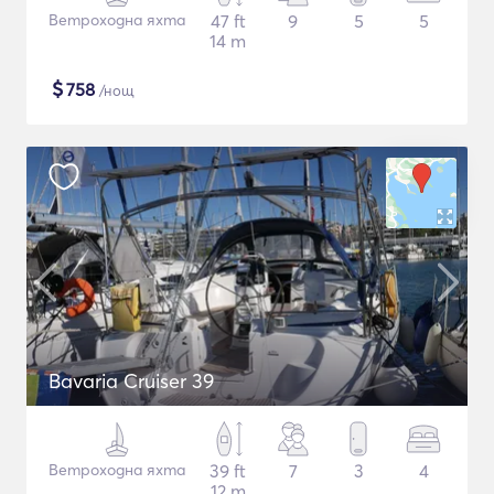
Ветроходна яхта
47 ft
9
5
5
14 m
$
758
/нощ
Bavaria Cruiser 39
Ветроходна яхта
39 ft
7
3
4
12 m