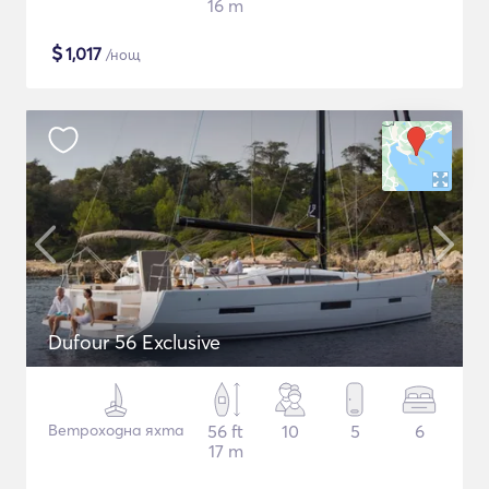
16 m
$
1,017
/нощ
Dufour 56 Exclusive
Ветроходна яхта
56 ft
10
5
6
17 m