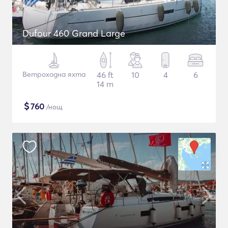
Dufour 460 Grand Large
Ветроходна яхта
46 ft
10
4
6
14 m
$
760
/нощ