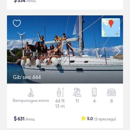
$
534
/нощ
Gib'sea 444
Ветроходна яхта
44 ft
11
4
8
13 m
$
631
5.0
/нощ
(5
прегледи
)