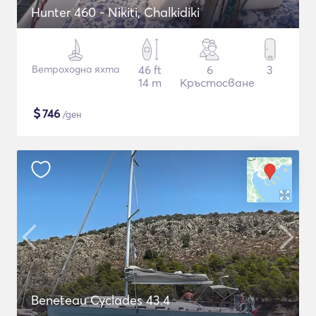
Hunter 460 - Nikiti, Chalkidiki
Ветроходна яхта
46 ft
6
3
14 m
Кръстосване
$
746
/ден
Beneteau Cyclades 43.4