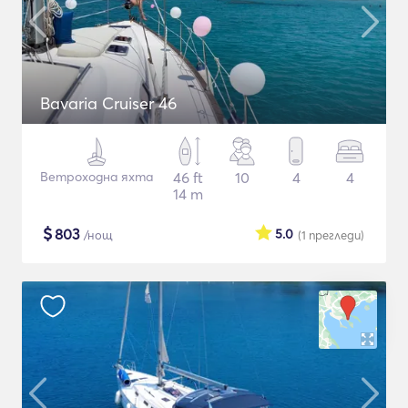
Bavaria Cruiser 46
Ветроходна яхта
46 ft
10
4
4
14 m
$
803
5.0
/нощ
(1
прегледи
)