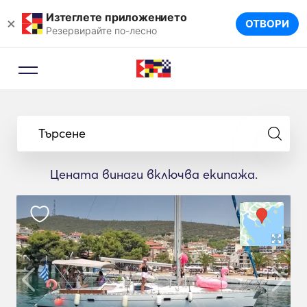
Изтеглете приложението
×
ОТВОРИ
Резервирайте по-лесно
Съветник за резервации
Нека експерт по пътуванията ви
Търсене
предложи идеалните яхти за
вашето пътуване.
Цената винаги включва екипажа.