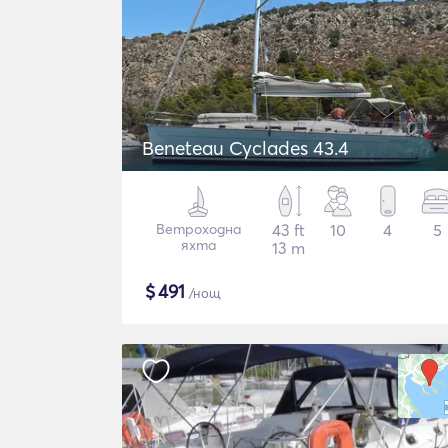
Beneteau Cyclades 43.4
Ветроходна
43 ft
10
4
5
яхта
13 m
$
491
/нощ