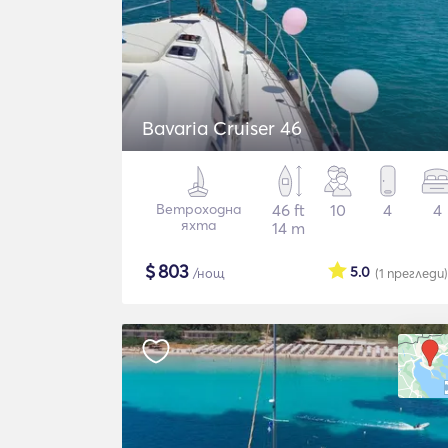
Bavaria Cruiser 46
Ветроходна
46 ft
10
4
4
яхта
14 m
$
803
5.0
/нощ
(1
прегледи
)