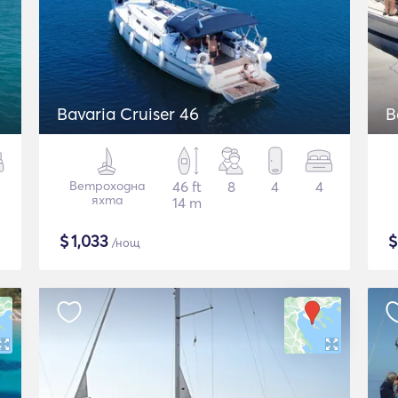
Bavaria Cruiser 46
B
Ветроходна
46 ft
8
4
4
яхта
14 m
$
1,033
/нощ