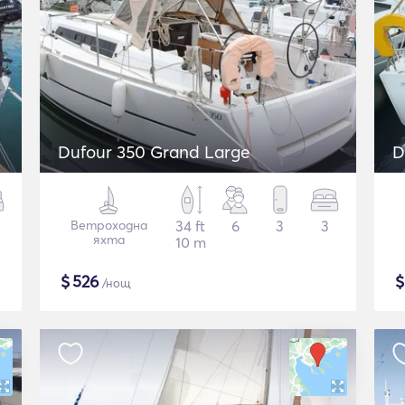
Dufour 350 Grand Large
D
Ветроходна
34 ft
6
3
3
яхта
10 m
$
526
/нощ