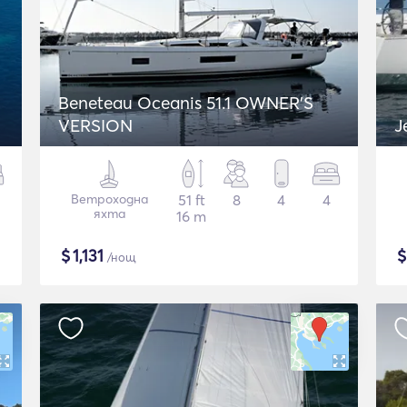
Beneteau Oceanis 51.1 OWNER'S
VERSION
J
Ветроходна
51 ft
8
4
4
яхта
16 m
$
1,131
/нощ