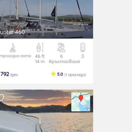
unter 460
троходна яхта
46 ft
6
3
14 m
Кръстосване
$
792
5.0
/ден
(1
прегледи
)