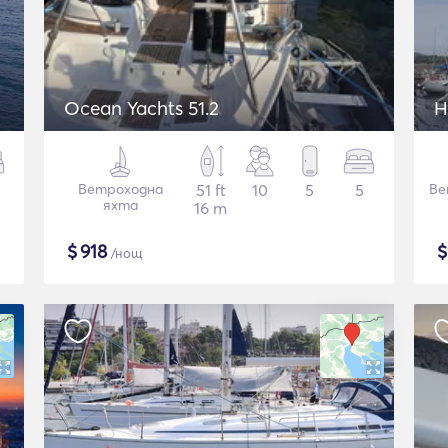
Ocean Yachts 51.2
H
Ветроходна
51 ft
10
5
5
Ве
яхта
16 m
$
918
/нощ