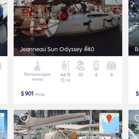
Jeanneau Sun Odyssey 440
B
Ветроходна
44 ft
10
4
4
яхта
13 m
$
901
/нощ