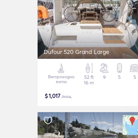
Dufour 520 Grand Large
Ветроходна
52 ft
9
5
5
яхта
16 m
$
1,017
/нощ