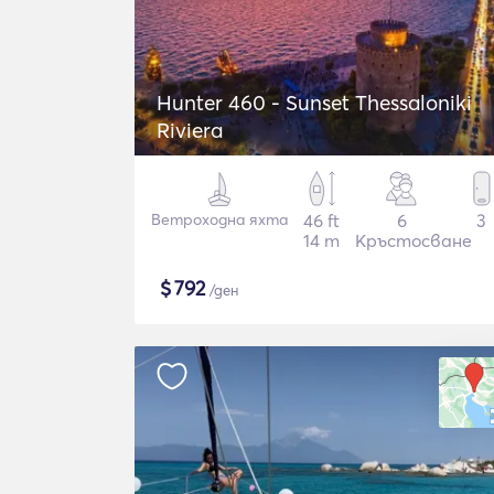
Hunter 460 - Sunset Thessaloniki
Riviera
Ветроходна яхта
46 ft
6
3
14 m
Кръстосване
$
792
/ден