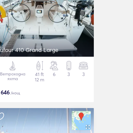
ufour 410 Grand Large
Ветроходна
41 ft
6
3
3
яхта
12 m
$
646
/нощ