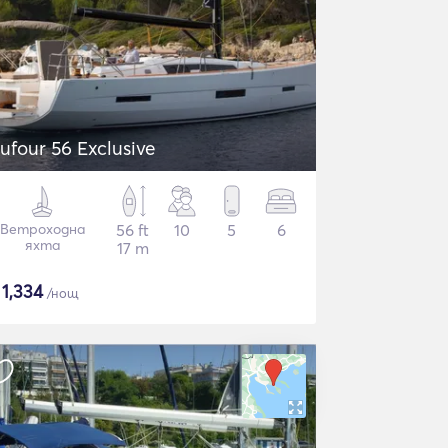
ufour 56 Exclusive
Ветроходна
56 ft
10
5
6
яхта
17 m
$
1,334
/нощ