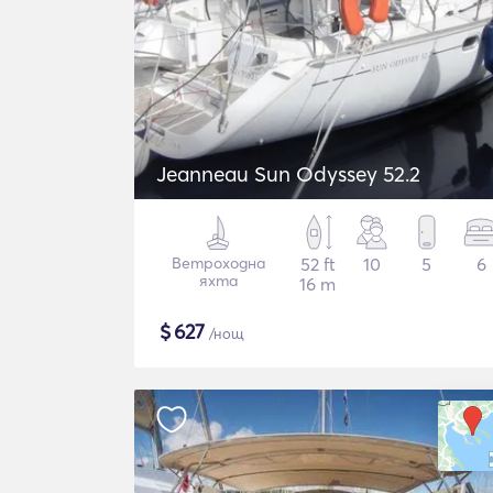
Jeanneau Sun Odyssey 52.2
Ветроходна
52 ft
10
5
6
яхта
16 m
$
627
/нощ