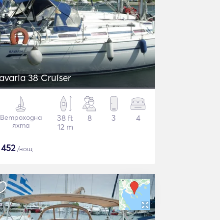
avaria 38 Cruiser
Ветроходна
38 ft
8
3
4
яхта
12 m
$
452
/нощ