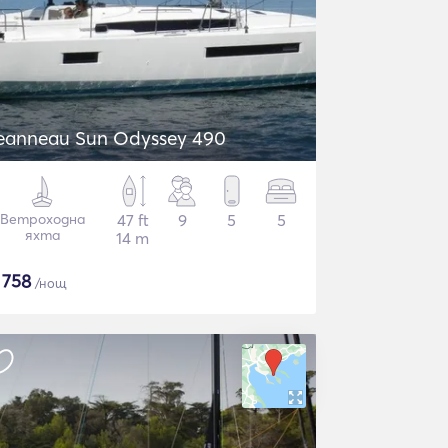
eanneau Sun Odyssey 490
Ветроходна
47 ft
9
5
5
яхта
14 m
$
758
/нощ