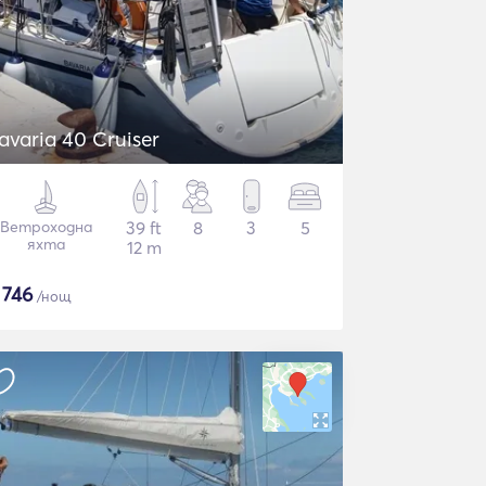
avaria 40 Cruiser
Ветроходна
39 ft
8
3
5
яхта
12 m
$
746
/нощ