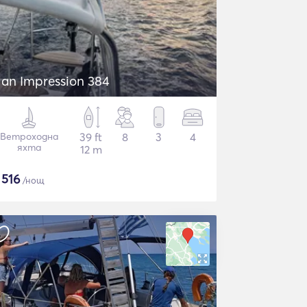
lan Impression 384
Ветроходна
39 ft
8
3
4
яхта
12 m
$
516
/нощ