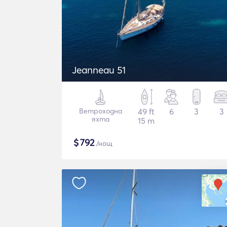
Jeanneau 51
Ветроходна
49 ft
6
3
3
яхта
15 m
$
792
/нощ