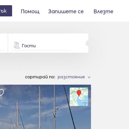
сък
Помощ
Запишете се
Влезте
Гости
cортирай по:
>