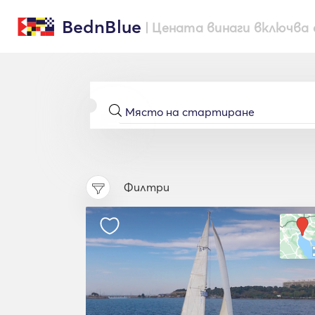
BednBlue
| Цената винаги включва 
Филтри