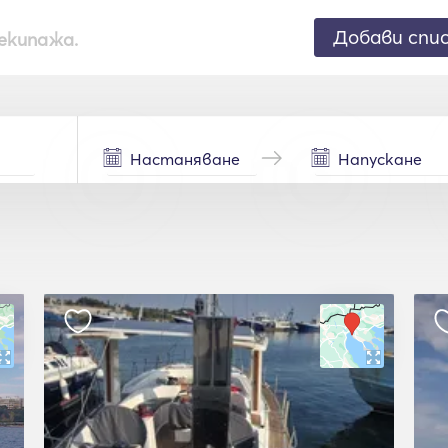
Добави спи
екипажа.