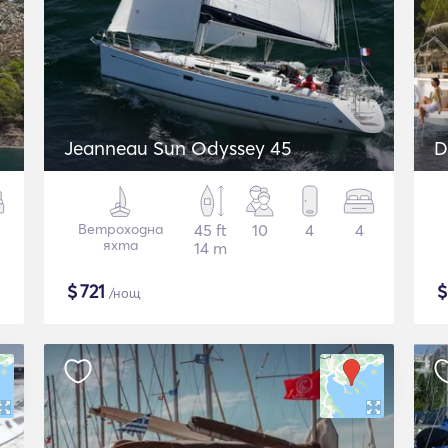
Jeanneau Sun Odyssey 45
D
Ветроходна
45 ft
10
4
4
яхта
14 m
$
721
/нощ