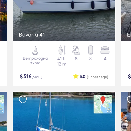
Bavaria 41
E
Ветроходна
41 ft
8
3
4
яхта
12 m
$
516
5.0
/нощ
(1
прегледи
)