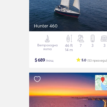
Hunter 460
Ветроходна
46 ft
7
3
3
яхта
14 m
$
689
5.0
/нощ
(53
прегледи
)