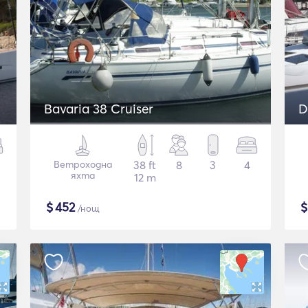
Bavaria 38 Cruiser
D
Ветроходна
38 ft
8
3
4
яхта
12 m
$
452
/нощ