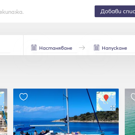
Добави спи
екипажа.