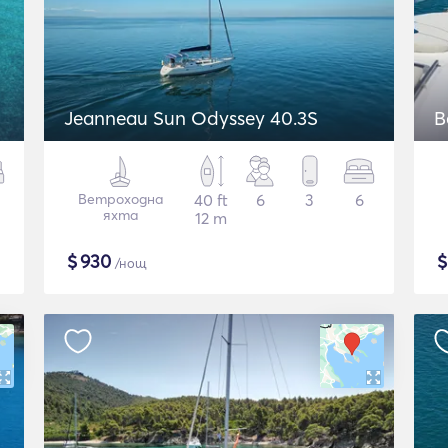
Jeanneau Sun Odyssey 40.3S
B
Ветроходна
40 ft
6
3
6
яхта
12 m
$
930
/нощ