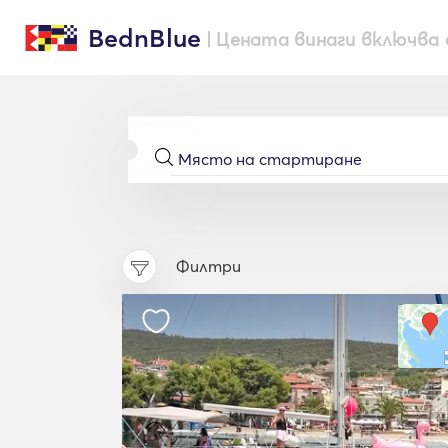
BednBlue
| Цената винаги включва 
Филтри