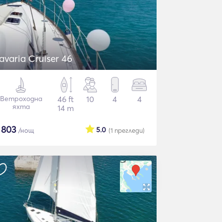
avaria Cruiser 46
Ветроходна
46 ft
10
4
4
яхта
14 m
$
803
5.0
/нощ
(1
прегледи
)