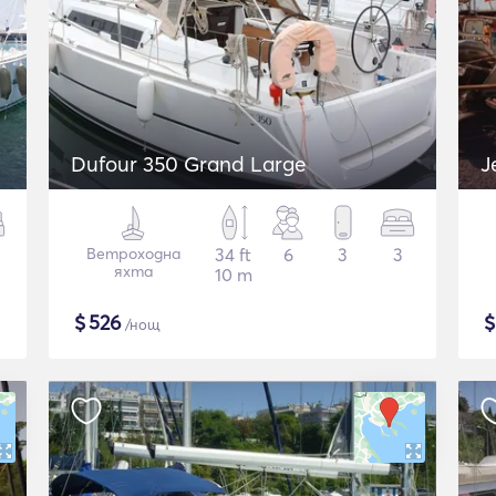
Dufour 350 Grand Large
Ветроходна
34 ft
6
3
3
яхта
10 m
$
526
/нощ