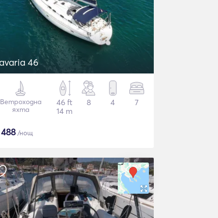
avaria 46
Ветроходна
46 ft
8
4
7
яхта
14 m
$
488
/нощ