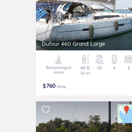
Dufour 460 Grand Large
Ветроходна
46 ft
10
4
6
яхта
14 m
$
760
/нощ