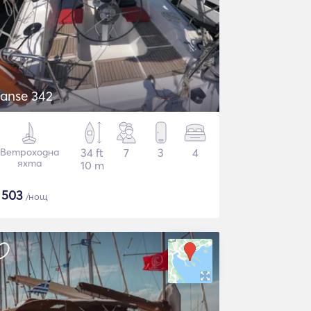
anse 342
Ветроходна
34 ft
7
3
4
яхта
10 m
$
503
/нощ