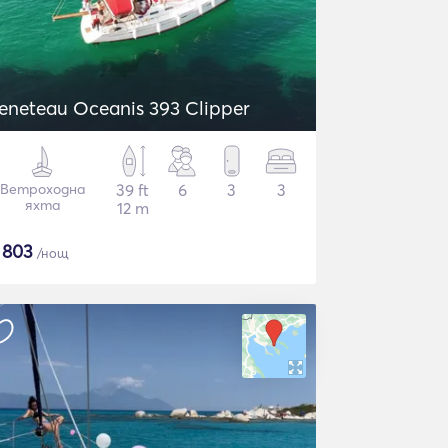
eneteau Oceanis 393 Clipper
Ветроходна
39 ft
6
3
3
яхта
12 m
$
803
/нощ