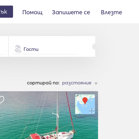
сък
Помощ
Запишете се
Влезте
Гости
cортирай по:
>