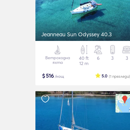
Jeanneau Sun Odyssey 40.3
Ветроходна
40 ft
6
3
3
яхта
12 m
$
516
5.0
/нощ
(1
прегледи
)