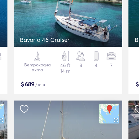
Bavaria 46 Cruiser
B
Ветроходна
46 ft
8
4
7
яхта
14 m
$
689
/нощ