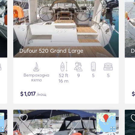
Dufour 520 Grand Large
D
Ветроходна
52 ft
9
5
5
яхта
16 m
$
1,017
/нощ