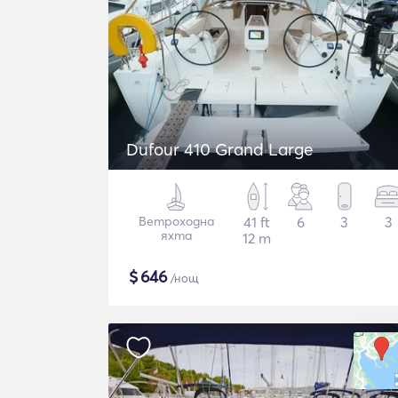
Dufour 410 Grand Large
Ветроходна
41 ft
6
3
3
яхта
12 m
$
646
/нощ