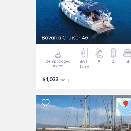
Bavaria Cruiser 46
Ветроходна
46 ft
8
4
4
яхта
14 m
$
1,033
/нощ