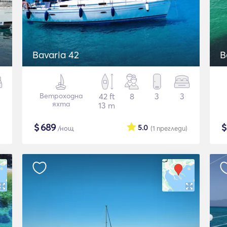
Bavaria 42
B
Ветроходна
42 ft
8
3
3
яхта
13 m
$
689
5.0
/нощ
(1
прегледи
)