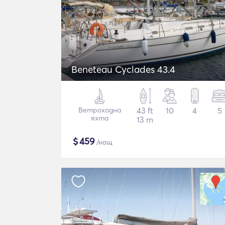
Beneteau Cyclades 43.4
Ветроходна
43 ft
10
4
5
яхта
13 m
$
459
/нощ