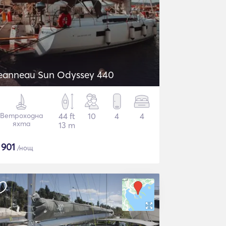
Jeanneau Sun Odyssey 440
Ветроходна
44 ft
10
4
4
яхта
13 m
$
901
/нощ