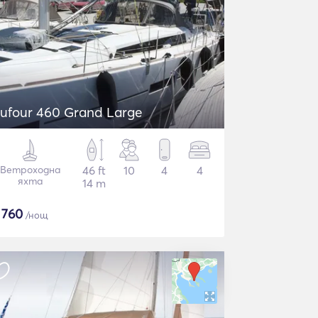
ufour 460 Grand Large
Ветроходна
46 ft
10
4
4
яхта
14 m
$
760
/нощ