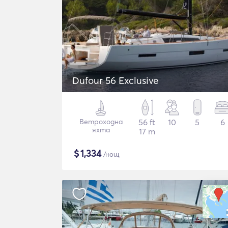
Dufour 56 Exclusive
Ветроходна
56 ft
10
5
6
яхта
17 m
$
1,334
/нощ