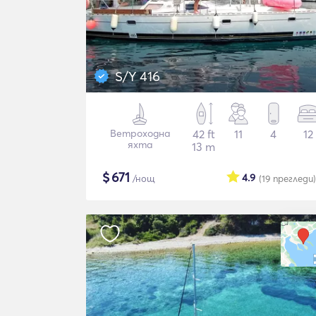
S/Y 416
Ветроходна
42 ft
11
4
12
яхта
13 m
$
671
4.9
/нощ
(19
прегледи
)