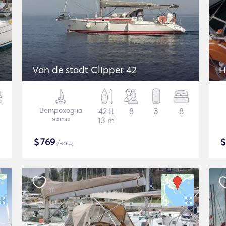
Van de stadt Clipper 42
H
Ветроходна
42 ft
8
3
8
яхта
13 m
$
769
/нощ