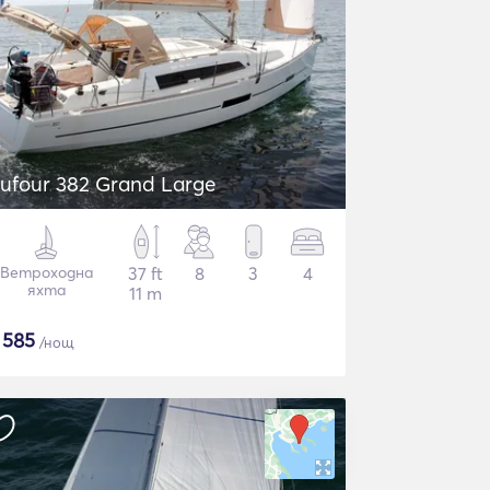
ufour 382 Grand Large
Ветроходна
37 ft
8
3
4
яхта
11 m
$
585
/нощ