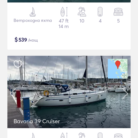
Ветроходна яхта
47 ft
10
4
5
14 m
$
539
/нощ
Bavaria 39 Cruiser