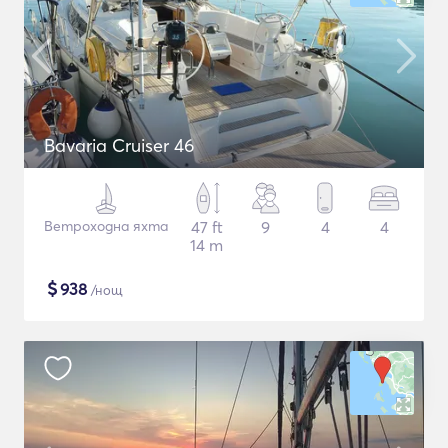
Bavaria Cruiser 46
Ветроходна яхта
47 ft
9
4
4
14 m
$
938
/нощ