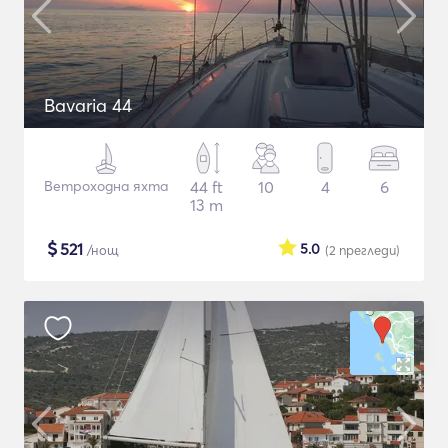
Bavaria 44
Ветроходна яхта
44 ft
10
4
6
13 m
$
521
5.0
/нощ
(2
прегледи
)