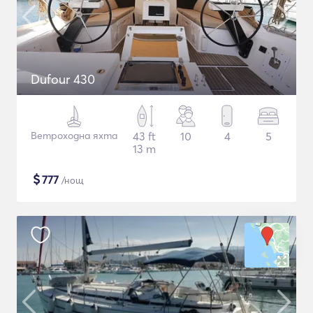
Dufour 430
Ветроходна яхта
43 ft
10
4
5
13 m
$
777
/нощ