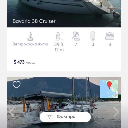
Bavaria 38 Cruiser
Ветроходна яхта
39 ft
7
3
4
12 m
$
473
/нощ
Филтри