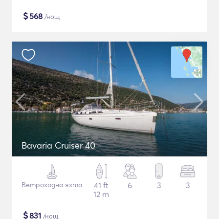
$
568
/нощ
Bavaria Cruiser 40
Ветроходна яхта
41 ft
6
3
3
12 m
$
831
/нощ