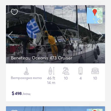
Beneteau Oceanis 473 Cruiser
Ветроходна яхта
46 ft
10
4
10
14 m
$
498
/нощ