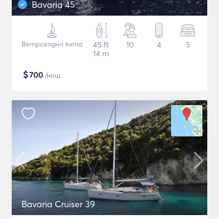
Bavaria 45
Ветроходна яхта
45 ft
10
4
5
14 m
$
700
/нощ
Bavaria Cruiser 39