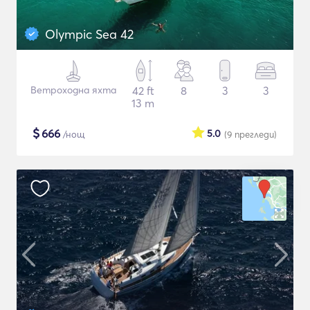
Olympic Sea 42
Ветроходна яхта
42 ft
8
3
3
13 m
$
666
5.0
/нощ
(9
прегледи
)