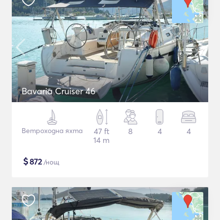
Bavaria Cruiser 46
Ветроходна яхта
47 ft
8
4
4
14 m
$
872
/нощ