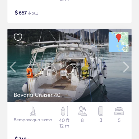
$
667
/нощ
Bavaria Cruiser 40
Ветроходна яхта
40 ft
8
3
5
12 m