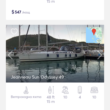
15 m
$
547
/нощ
Jeanneau Sun Odyssey 49
Ветроходна яхта
48 ft
10
4
10
15 m