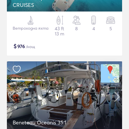
CRUISES
Ветроходна яхта
43 ft
8
4
5
13 m
$
976
/нощ
Beneteau Oceanis 35.1