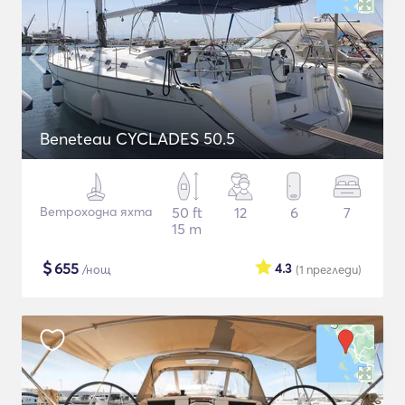
Beneteau CYCLADES 50.5
Ветроходна яхта
50 ft
12
6
7
15 m
$
655
4.3
/нощ
(1
прегледи
)