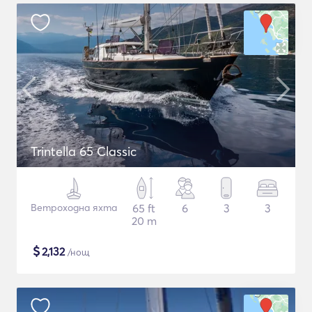
Trintella 65 Classic
Ветроходна яхта
65 ft
6
3
3
20 m
$
2,132
/нощ