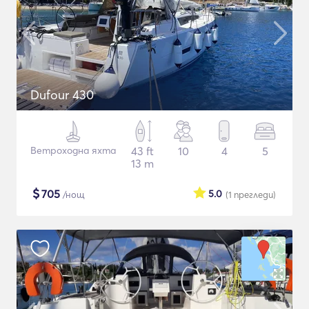
Dufour 430
Ветроходна яхта
43 ft
10
4
5
13 m
$
705
5.0
/нощ
(1
прегледи
)