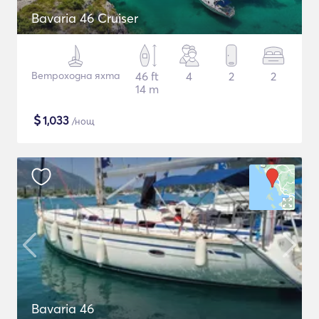
Bavaria 46 Cruiser
Ветроходна яхта
46 ft
4
2
2
14 m
$
1,033
/нощ
Bavaria 46