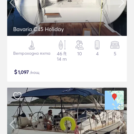
Bavaria C45 Holiday
Ветроходна яхта
46 ft
10
4
5
14 m
$
1,097
/нощ