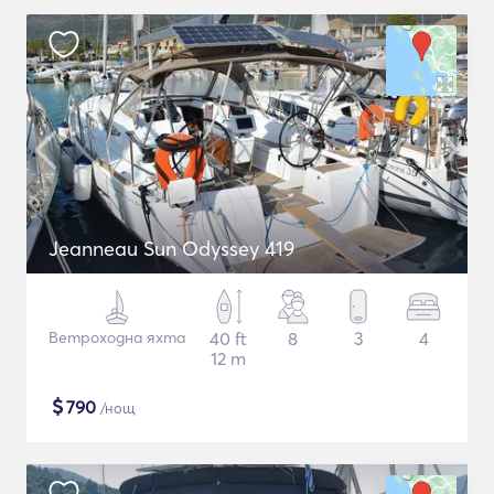
Jeanneau Sun Odyssey 419
Ветроходна яхта
40 ft
8
3
4
12 m
$
790
/нощ