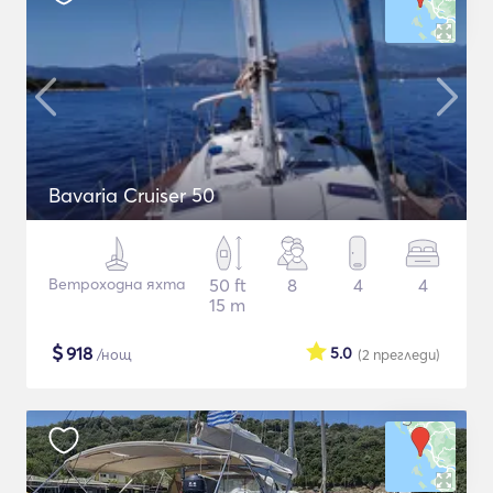
Bavaria Cruiser 50
Ветроходна яхта
50 ft
8
4
4
15 m
$
918
5.0
/нощ
(2
прегледи
)