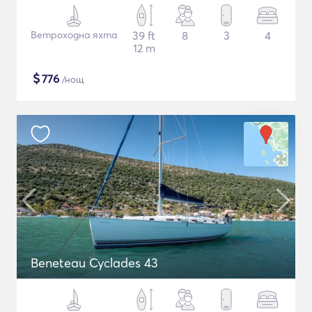
Ветроходна яхта
39 ft
8
3
4
12 m
$
776
/нощ
Beneteau Cyclades 43