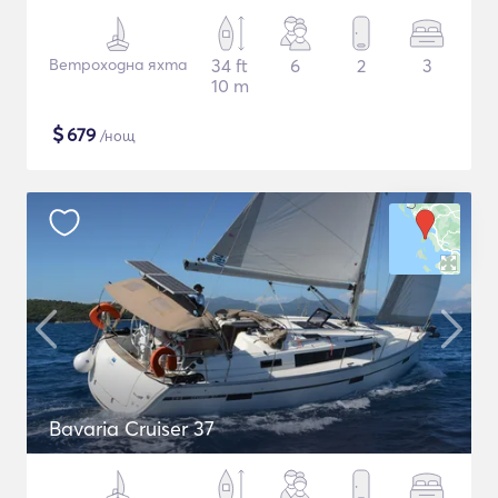
Ветроходна яхта
34 ft
6
2
3
10 m
$
679
/нощ
Bavaria Cruiser 37