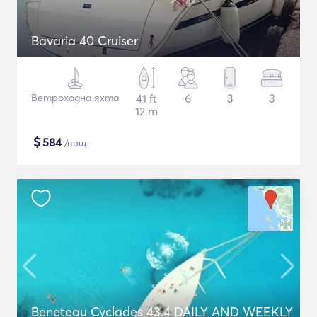
Bavaria 40 Cruiser
Ветроходна яхта
41 ft
6
3
3
12 m
$
584
/нощ
Beneteau Cyclades 43.4 DAILY AND WEEKLY