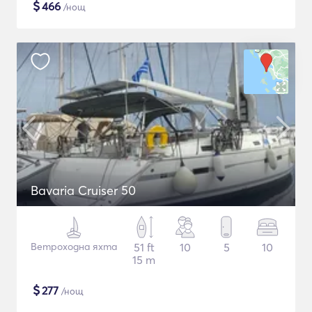
$
466
/нощ
Bavaria Cruiser 50
Ветроходна яхта
51 ft
10
5
10
15 m
$
277
/нощ