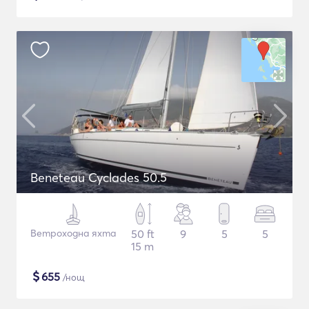
Beneteau Cyclades 50.5
Ветроходна яхта
50 ft
9
5
5
15 m
$
655
/нощ