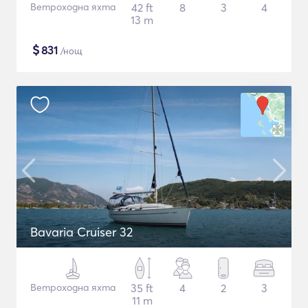
Ветроходна яхта
42 ft
8
3
4
13 m
$
831
/нощ
Bavaria Cruiser 32
Ветроходна яхта
35 ft
4
2
3
11 m