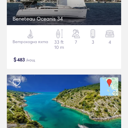
Beneteau Oceanis 34
Ветроходна яхта
33 ft
7
3
4
10 m
$
483
/нощ