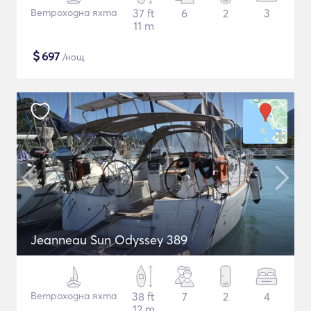
Ветроходна яхта
37 ft
6
2
3
11 m
$
697
/нощ
Jeanneau Sun Odyssey 389
Ветроходна яхта
38 ft
7
2
4
12 m