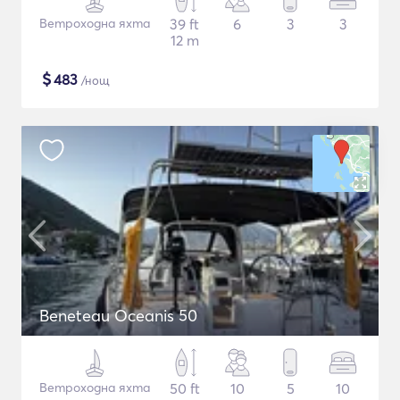
Ветроходна яхта
39 ft
6
3
3
12 m
$
483
/нощ
Beneteau Oceanis 50
Ветроходна яхта
50 ft
10
5
10