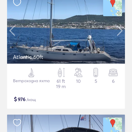
Atlantic 60ft
Ветроходна яхта
61 ft
10
5
6
19 m
$
976
/нощ