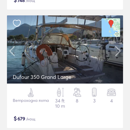
$
748
/нощ
Dufour 350 Grand Large
Ветроходна яхта
34 ft
8
3
4
10 m
$
679
/нощ