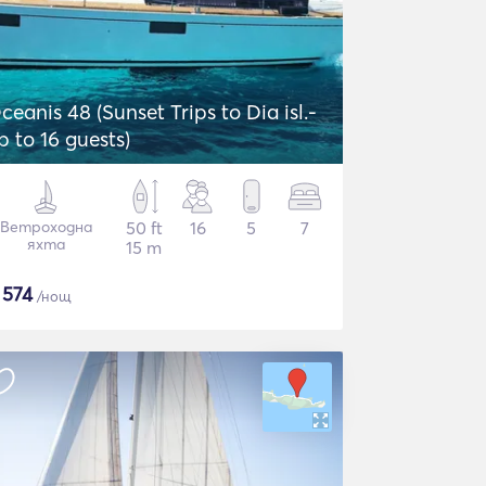
ceanis 48 (Sunset Trips to Dia isl.-
p to 16 guests)
Ветроходна
50 ft
16
5
7
яхта
15 m
$
574
/нощ