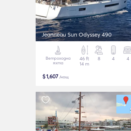
Jeanneau Sun Odyssey 490
Ветроходна
46 ft
8
4
4
яхта
14 m
$
1,607
/нощ