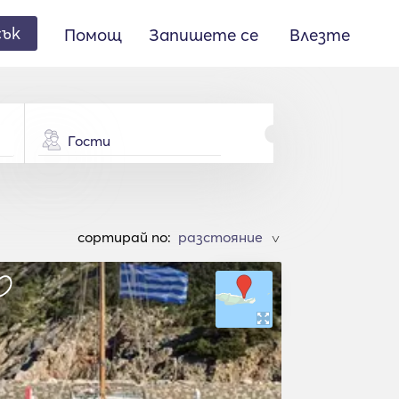
сък
Помощ
Запишете се
Влезте
Гости
cортирай по:
>