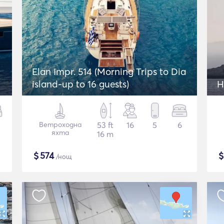
Elan Impr. 514 (Morning Trips to Dia
island-up to 16 guests)
H
Ветроходна
53 ft
16
5
6
яхта
16 m
$
574
/нощ