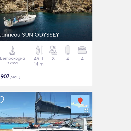
eanneau SUN ODYSSEY
Ветроходна
45 ft
8
4
4
яхта
14 m
$
907
/нощ