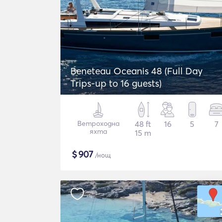
Beneteau Oceanis 48 (Full Day
Trips-up to 16 guests)
Ветроходна
48 ft
16
5
7
яхта
15 m
$
907
/нощ