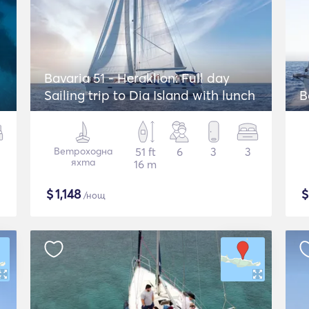
Bavaria 51 - Heraklion: Full day
Sailing trip to Dia Island with lunch
B
Ветроходна
51 ft
6
3
3
яхта
16 m
$
1,148
/нощ