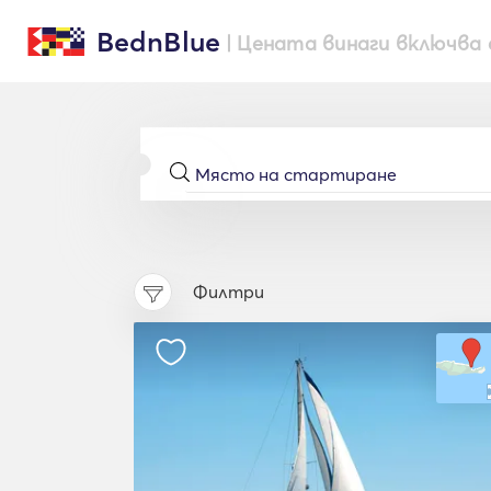
BednBlue
| Цената винаги включва 
Филтри