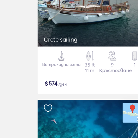
Crete sailing
Ветроходна яхта
35 ft
9
1
11 m
Кръстосване
$
574
/ден