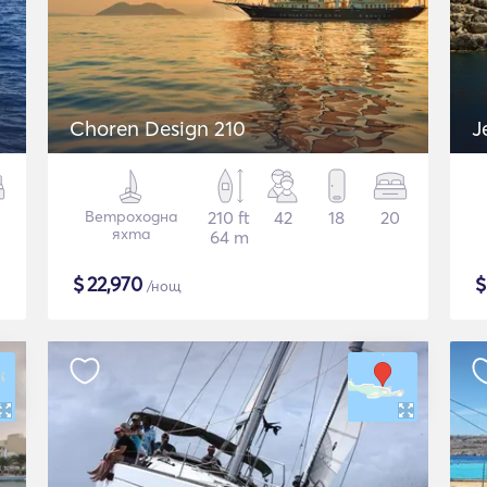
Choren Design 210
J
Ветроходна
210 ft
42
18
20
яхта
64 m
$
22,970
/нощ