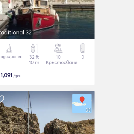
raditional 32
радиционен
32 ft
10
0
10 m
Кръстосване
$
1,091
/ден