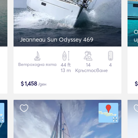
O
Jeanneau Sun Odyssey 469
u
Ветроходна яхта
44 ft
14
4
13 m
Кръстосване
$
1,458
/ден