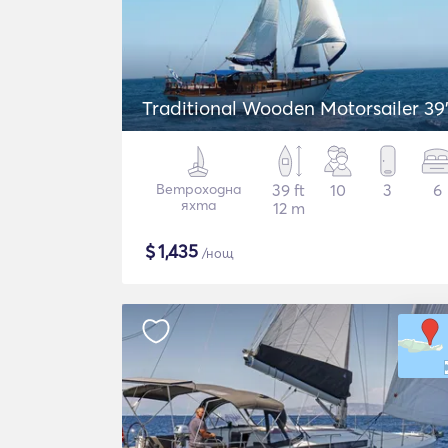
Traditional Wooden Motorsailer 39
Ветроходна
39 ft
10
3
6
яхта
12 m
$
1,435
/нощ