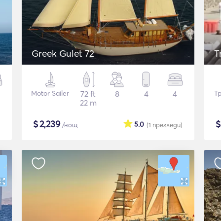
'
Greek Gulet 72
T
Motor Sailer
72 ft
8
4
4
Т
22 m
$
2,239
5.0
/нощ
(1
прегледи
)