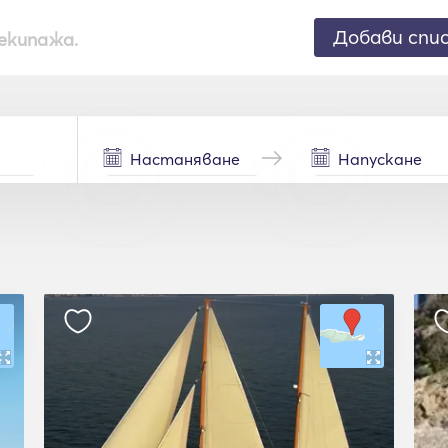
Добави спи
екипажа.