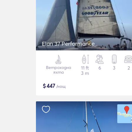
Elan 37 Performance
Ветроходна
11 ft
6
3
2
яхта
3 m
$
447
/нощ