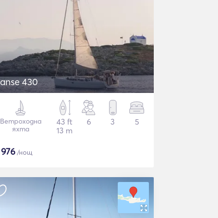
anse 430
Ветроходна
43 ft
6
3
5
яхта
13 m
$
976
/нощ