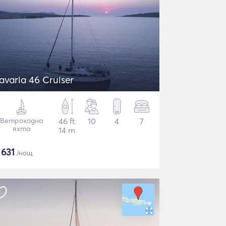
avaria 46 Cruiser
Ветроходна
46 ft
10
4
7
яхта
14 m
$
631
/нощ