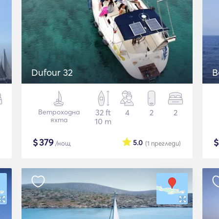
Dufour 32
B
Ветроходна
32 ft
4
2
2
яхта
10 m
$
379
5.0
/нощ
(1
прегледи
)