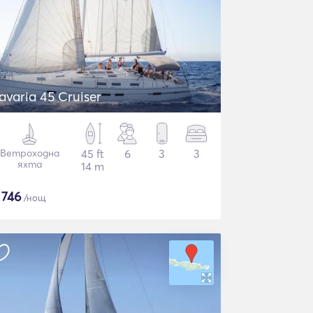
avaria 45 Cruiser
Ветроходна
45 ft
6
3
3
яхта
14 m
$
746
/нощ