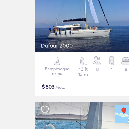
Dufour 2000
Ветроходна
43 ft
8
4
8
яхта
13 m
$
803
/нощ