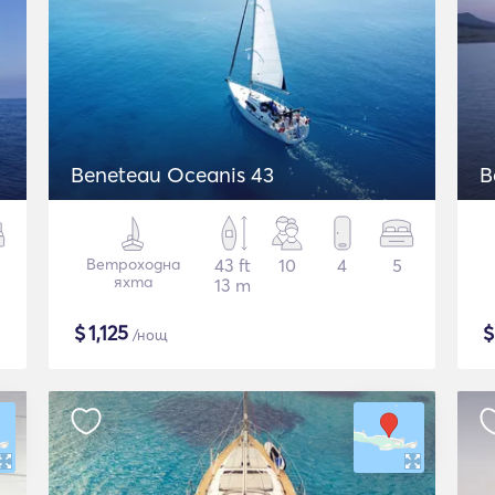
Beneteau Oceanis 43
B
Ветроходна
43 ft
10
4
5
яхта
13 m
$
1,125
/нощ