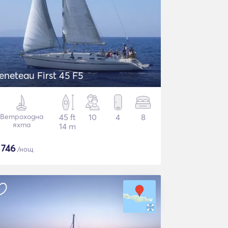
eneteau First 45 F5
Ветроходна
45 ft
10
4
8
яхта
14 m
$
746
/нощ