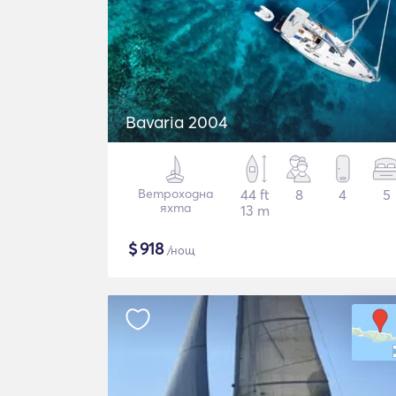
Bavaria 2004
Ветроходна
44 ft
8
4
5
яхта
13 m
$
918
/нощ