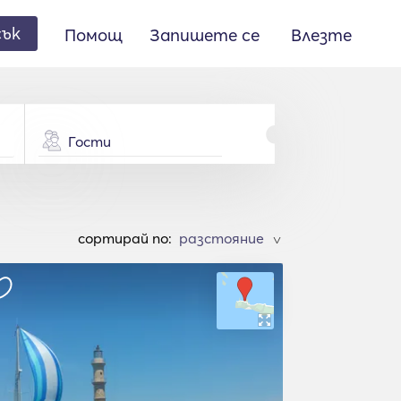
сък
Помощ
Запишете се
Влезте
Гости
cортирай по:
>