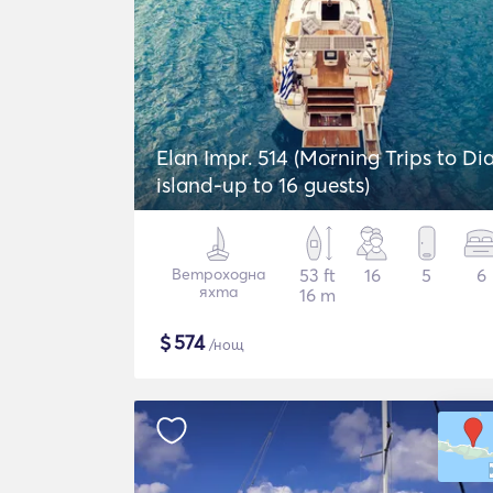
Elan Impr. 514 (Morning Trips to Di
island-up to 16 guests)
Ветроходна
53 ft
16
5
6
яхта
16 m
$
574
/нощ