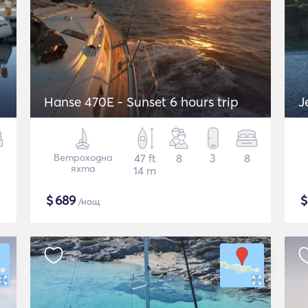
Hanse 470E - Sunset 6 hours trip
J
Ветроходна
47 ft
8
3
8
яхта
14 m
$
689
/нощ