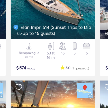
Elan Impr. 514 (Sunset Trips to Dia
isl.-up to 16 guests)
Ветроходна
53 ft
16
5
6
яхта
16 m
$
574
5.0
/нощ
(1
прегледи
)