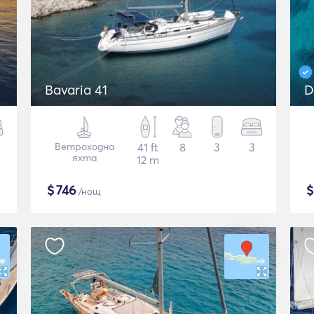
Bavaria 41
D
Ветроходна
41 ft
8
3
3
яхта
12 m
$
746
/нощ