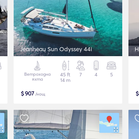
Jeanneau Sun Odyssey 44i
H
Ветроходна
45 ft
7
4
5
яхта
14 m
$
907
/нощ