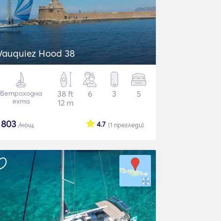
Wauquiez Hood 38
Ветроходна
38 ft
6
3
5
яхта
12 m
$
803
4.7
/нощ
(1
прегледи
)