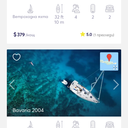
Ветроходна яхта
32 ft
4
2
2
10 m
$
379
5.0
/нощ
(1
прегледи
)
Bavaria 2004