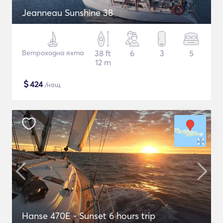
Jeanneau Sunshine 38
Ветроходна яхта
38 ft
6
3
5
12 m
$
424
/нощ
Hanse 470E - Sunset 6 hours trip