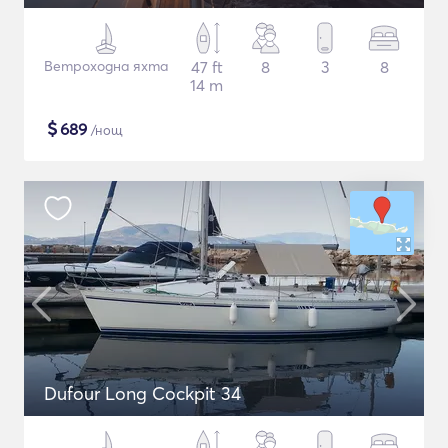
Ветроходна яхта
47 ft
8
3
8
14 m
$
689
/нощ
Dufour Long Cockpit 34