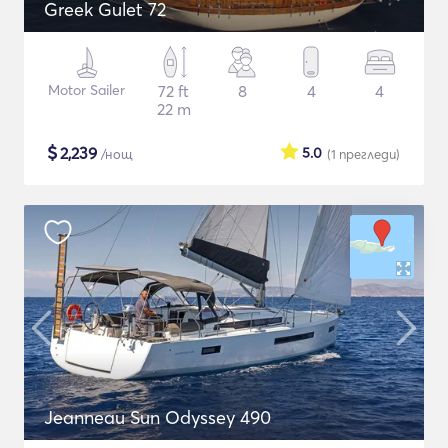
Greek Gulet 72
Motor Sailer
72 ft
8
4
4
22 m
$
2,239
5.0
/нощ
(1
прегледи
)
Jeanneau Sun Odyssey 490