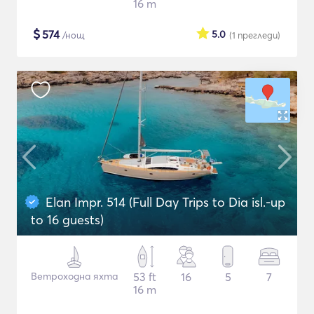
16 m
$
574
5.0
/нощ
(1
прегледи
)
Elan Impr. 514 (Full Day Trips to Dia isl.-up
to 16 guests)
Ветроходна яхта
53 ft
16
5
7
16 m