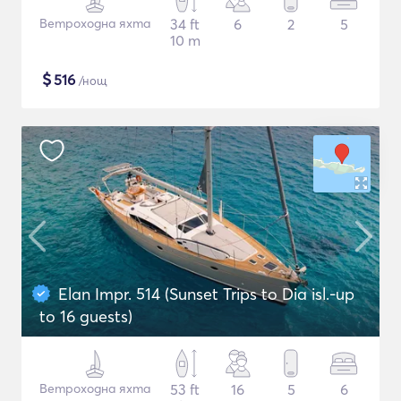
Ветроходна яхта
34 ft
6
2
5
10 m
$
516
/нощ
Elan Impr. 514 (Sunset Trips to Dia isl.-up
to 16 guests)
Ветроходна яхта
53 ft
16
5
6