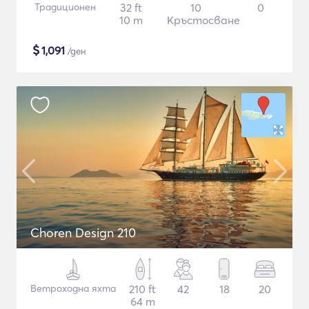
Традиционен
32 ft
10
0
10 m
Кръстосване
$
1,091
/ден
Choren Design 210
Ветроходна яхта
210 ft
42
18
20
64 m