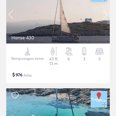
Hanse 430
Ветроходна яхта
43 ft
6
3
5
13 m
$
976
/нощ