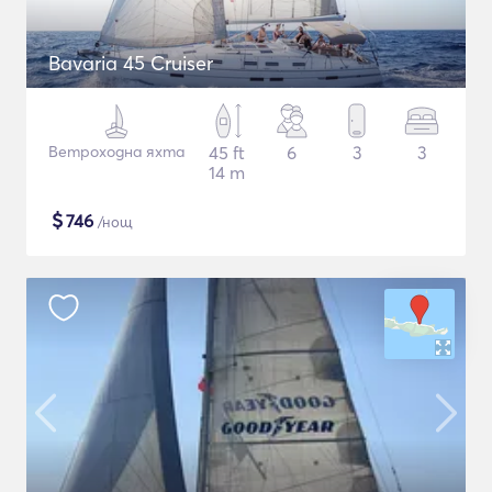
Bavaria 45 Cruiser
Ветроходна яхта
45 ft
6
3
3
14 m
$
746
/нощ