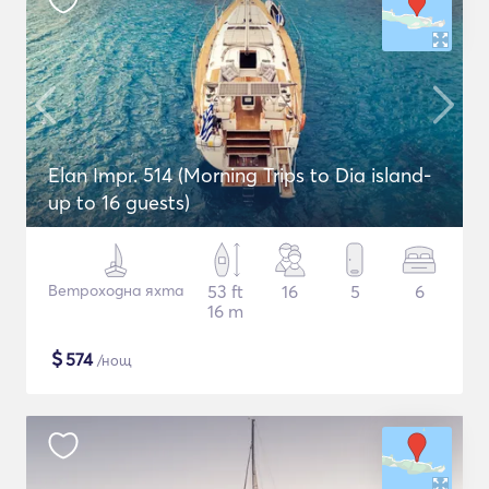
Elan Impr. 514 (Morning Trips to Dia island-
up to 16 guests)
Ветроходна яхта
53 ft
16
5
6
16 m
$
574
/нощ