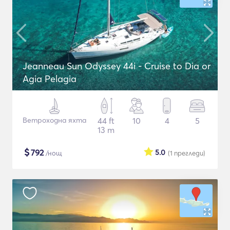
Jeanneau Sun Odyssey 44i - Cruise to Dia or
Agia Pelagia
Ветроходна яхта
44 ft
10
4
5
13 m
$
792
5.0
/нощ
(1
прегледи
)