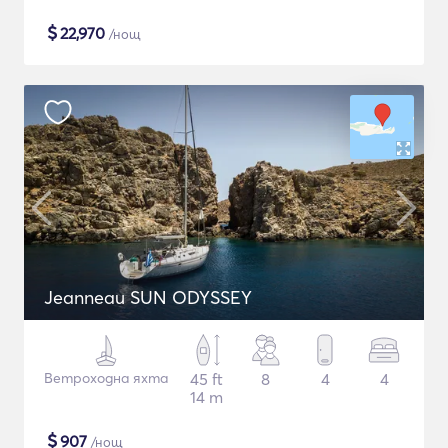
$
22,970
/нощ
Jeanneau SUN ODYSSEY
Ветроходна яхта
45 ft
8
4
4
14 m
$
907
/нощ