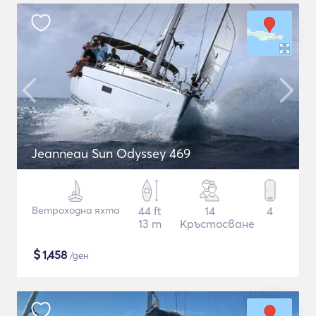
Jeanneau Sun Odyssey 469
Ветроходна яхта
44 ft
14
4
13 m
Кръстосване
$
1,458
/ден