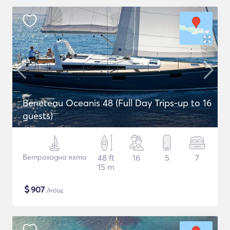
Beneteau Oceanis 48 (Full Day Trips-up to 16
guests)
Ветроходна яхта
48 ft
16
5
7
15 m
$
907
/нощ