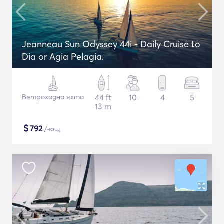
Jeanneau Sun Odyssey 44i - Daily Cruise to
Dia or Agia Pelagia.
Ветроходна яхта
44 ft
10
4
5
13 m
$
792
/нощ