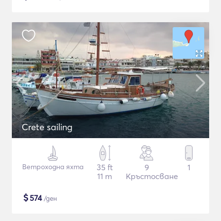
Crete sailing
Ветроходна яхта
35 ft
9
1
11 m
Кръстосване
$
574
/ден