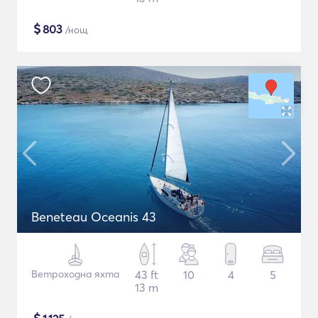
$
803
/нощ
Beneteau Oceanis 43
Ветроходна яхта
43 ft
10
4
5
13 m