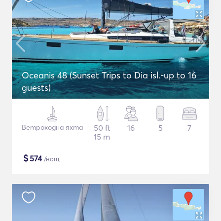
Oceanis 48 (Sunset Trips to Dia isl.-up to 16
guests)
Ветроходна яхта
50 ft
16
5
7
15 m
$
574
/нощ