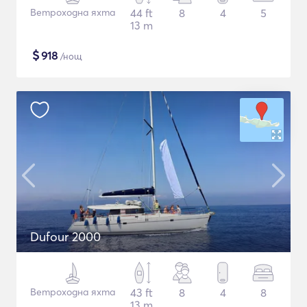
Ветроходна яхта
44 ft
8
4
5
13 m
$
918
/нощ
Dufour 2000
Ветроходна яхта
43 ft
8
4
8
13 m