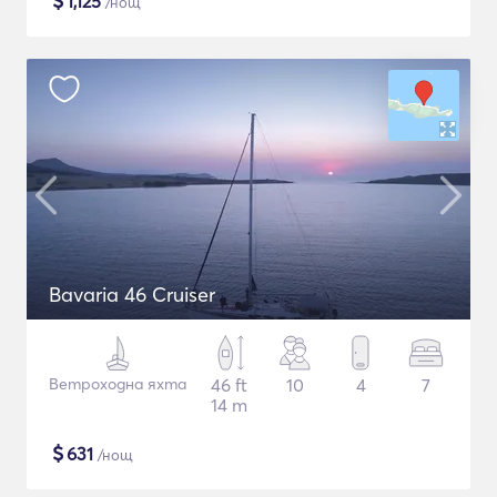
$
1,125
/нощ
Bavaria 46 Cruiser
Ветроходна яхта
46 ft
10
4
7
14 m
$
631
/нощ