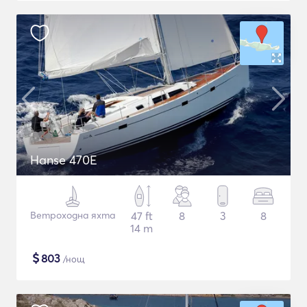
Hanse 470E
Ветроходна яхта
47 ft
8
3
8
14 m
$
803
/нощ