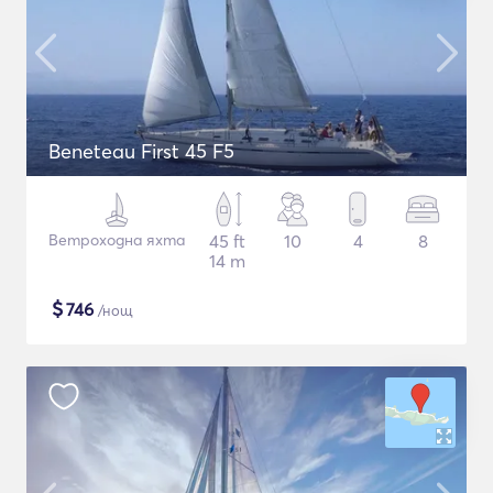
Beneteau First 45 F5
Ветроходна яхта
45 ft
10
4
8
14 m
$
746
/нощ