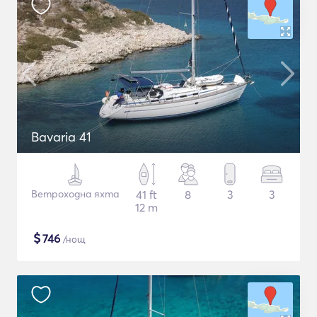
Bavaria 41
Ветроходна яхта
41 ft
8
3
3
12 m
$
746
/нощ