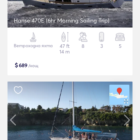
Hanse 470E (6hr Morning Sailing Trip)
Ветроходна яхта
47 ft
8
3
5
14 m
$
689
/нощ