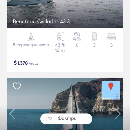
Beneteau Cyclades 43.3
Ветроходна яхта
43 ft
6
3
3
13 m
$
1,378
/нощ
Филтри