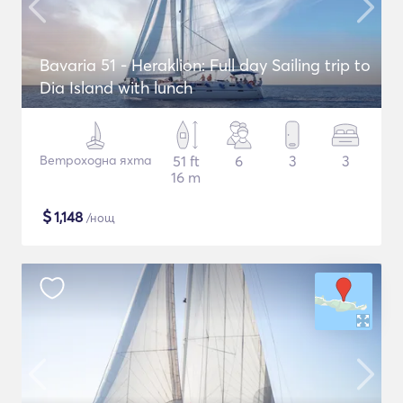
Bavaria 51 - Heraklion: Full day Sailing trip to
Dia Island with lunch
Ветроходна яхта
51 ft
6
3
3
16 m
$
1,148
/нощ