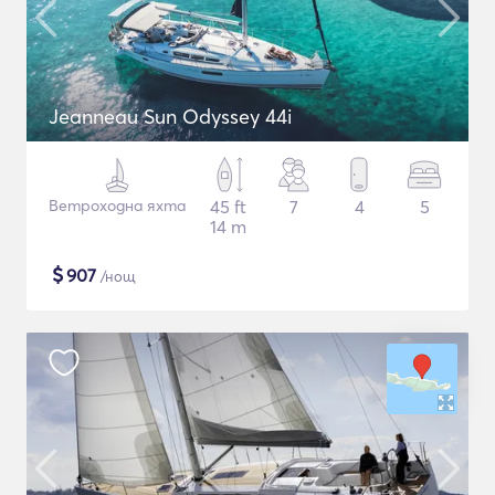
Jeanneau Sun Odyssey 44i
Ветроходна яхта
45 ft
7
4
5
14 m
$
907
/нощ