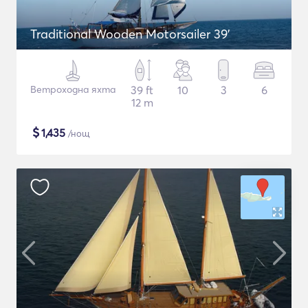
Traditional Wooden Motorsailer 39'
Ветроходна яхта
39 ft
10
3
6
12 m
$
1,435
/нощ