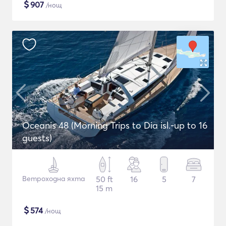
$
907
/нощ
Oceanis 48 (Morning Trips to Dia isl.-up to 16
guests)
Ветроходна яхта
50 ft
16
5
7
15 m
$
574
/нощ