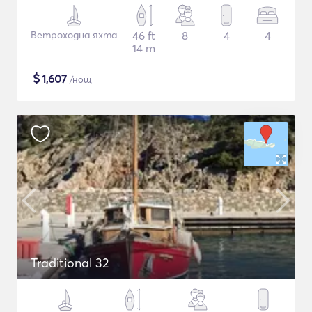
Ветроходна яхта
46 ft
8
4
4
14 m
$
1,607
/нощ
Traditional 32