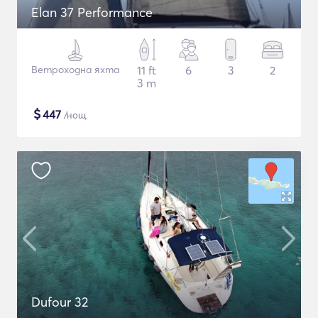
Elan 37 Performance
Ветроходна яхта
11 ft
6
3
2
3 m
$
447
/нощ
Dufour 32