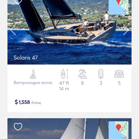
Solaris 47
Ветроходна яхта
47 ft
8
3
5
14 m
$
1,558
/нощ