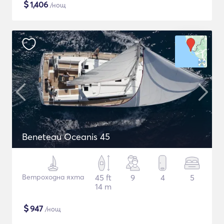
$
1,406
/нощ
Beneteau Oceanis 45
Ветроходна яхта
45 ft
9
4
5
14 m
$
947
/нощ