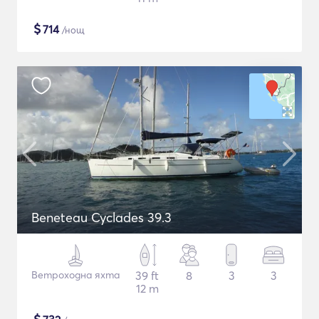
$
714
/нощ
Beneteau Cyclades 39.3
Ветроходна яхта
39 ft
8
3
3
12 m