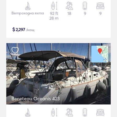
Ветроходна яхта
92 ft
18
9
9
28 m
$
2,297
/нощ
Beneteau Oceanis 423