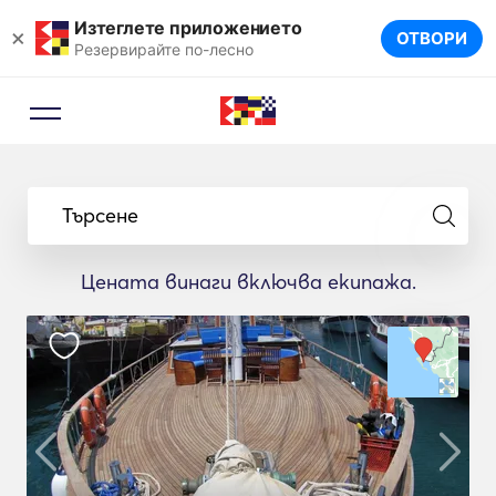
Изтеглете приложението
×
ОТВОРИ
Резервирайте по-лесно
Търсене
Цената винаги включва екипажа.