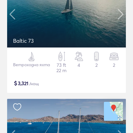
Baltic 73
Ветроходна яхта
73 ft
4
2
2
22 m
$
3,321
/нощ