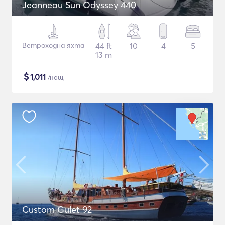
Jeanneau Sun Odyssey 440
Ветроходна яхта
44 ft
10
4
5
13 m
$
1,011
/нощ
Custom Gulet 92