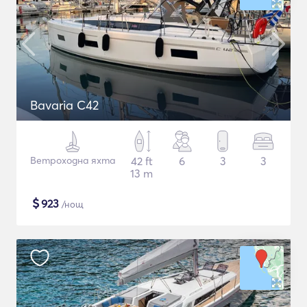
Bavaria C42
Ветроходна яхта
42 ft
6
3
3
13 m
$
923
/нощ