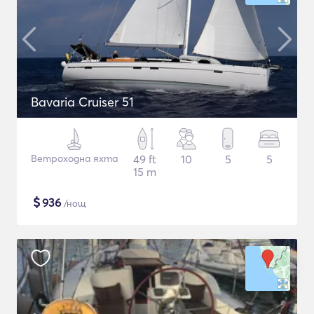
Bavaria Cruiser 51
Ветроходна яхта
49 ft
10
5
5
15 m
$
936
/нощ