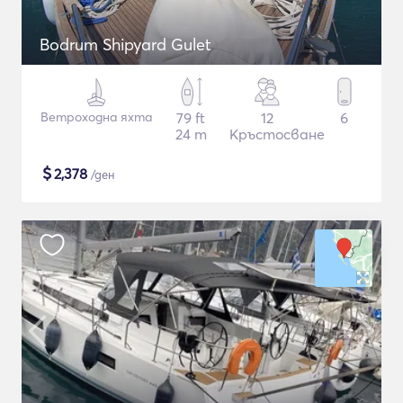
Bodrum Shipyard Gulet
Ветроходна яхта
79 ft
12
6
24 m
Кръстосване
$
2,378
/ден