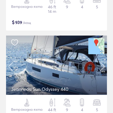
Ветроходна яхта
46 ft
9
4
5
14 m
$
939
/нощ
Jeanneau Sun Odyssey 440
Ветроходна яхта
44 ft
9
4
5