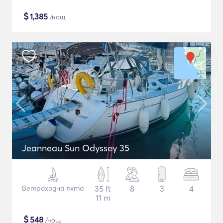
$
1,385
/нощ
Jeanneau Sun Odyssey 35
Ветроходна яхта
35 ft
8
3
4
11 m
$
548
/нощ