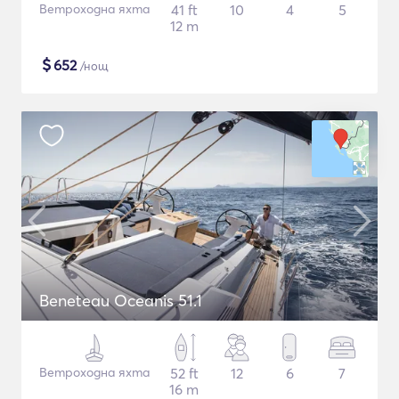
Ветроходна яхта
41 ft
10
4
5
12 m
$
652
/нощ
Beneteau Oceanis 51.1
Ветроходна яхта
52 ft
12
6
7
16 m