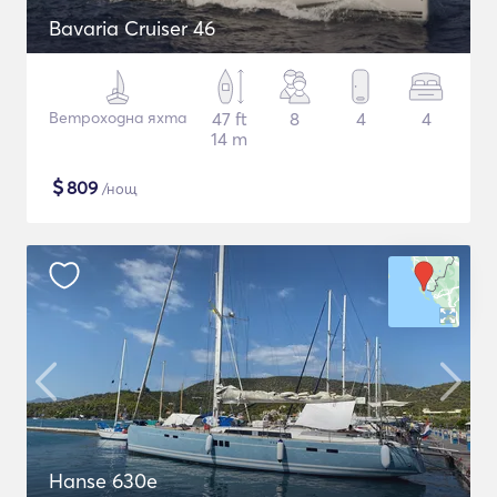
Bavaria Cruiser 46
Ветроходна яхта
47 ft
8
4
4
14 m
$
809
/нощ
Hanse 630e