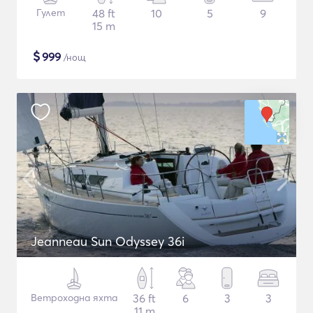
Гулет
48 ft
10
5
9
15 m
$
999
/нощ
Jeanneau Sun Odyssey 36i
Ветроходна яхта
36 ft
6
3
3
11 m