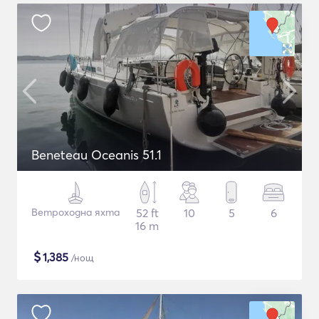
Beneteau Oceanis 51.1
Ветроходна яхта
52 ft
10
5
6
16 m
$
1,385
/нощ