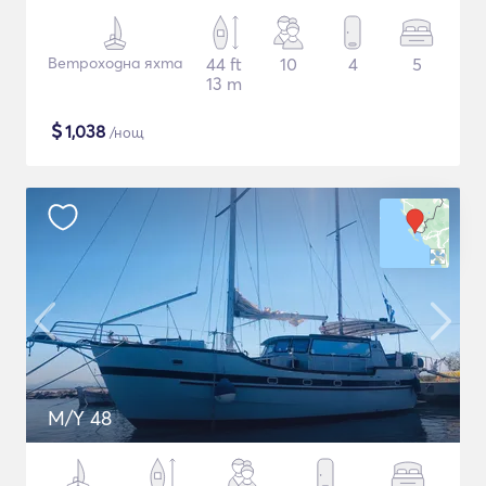
Ветроходна яхта
44 ft
10
4
5
13 m
$
1,038
/нощ
M/Y 48