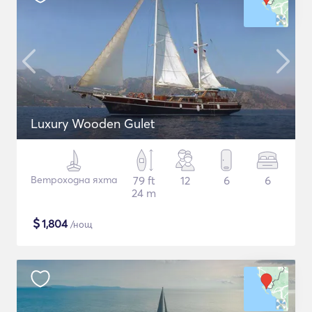
Luxury Wooden Gulet
Ветроходна яхта
79 ft
12
6
6
24 m
$
1,804
/нощ