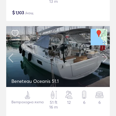
13 m
$
1,103
/нощ
Beneteau Oceanis 51.1
Ветроходна яхта
51 ft
12
6
6
16 m