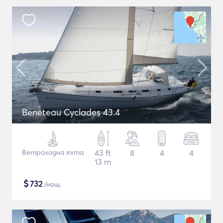
Beneteau Cyclades 43.4
Ветроходна яхта
43 ft
8
4
4
13 m
$
732
/нощ