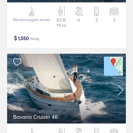
Ветроходна яхта
63 ft
6
3
3
19 m
$
1,550
/нощ
Bavaria Cruiser 46