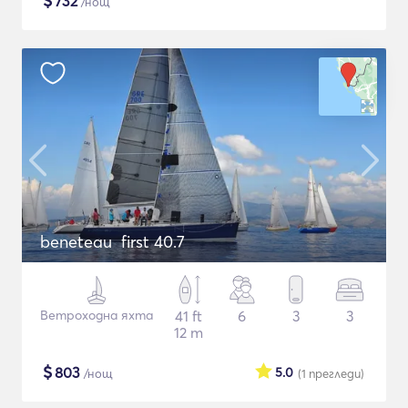
$
732
/нощ
beneteau first 40.7
Ветроходна яхта
41 ft
6
3
3
12 m
$
803
5.0
/нощ
(1
прегледи
)