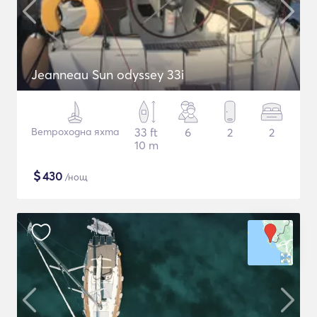
Jeanneau Sun odyssey 33i
Ветроходна яхта
33 ft
6
2
2
10 m
$
430
/нощ