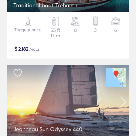
Traditional boat Trehantiri
Традиционен
55 ft
8
3
6
17 m
$
2,182
/нощ
Jeanneau Sun Odyssey 440