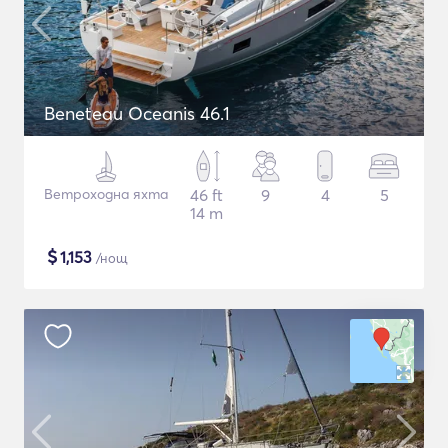
Beneteau Oceanis 46.1
Ветроходна яхта
46 ft
9
4
5
14 m
$
1,153
/нощ