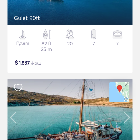
Gulet 90ft
Гулет
82 ft
20
7
7
25 m
$
1,837
/нощ