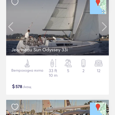
Jeanneau Sun Odyssey 33i
Ветроходна яхта
33 ft
5
2
12
10 m
$
578
/нощ