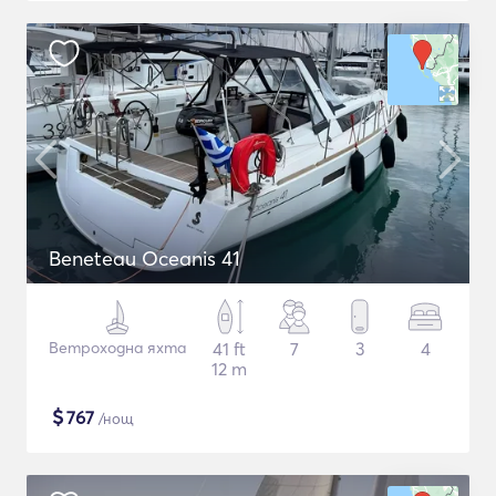
Beneteau Oceanis 41
Ветроходна яхта
41 ft
7
3
4
12 m
$
767
/нощ