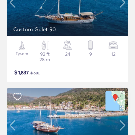
Custom Gulet 90
Гулет
92 ft
24
9
12
28 m
$
1,837
/нощ