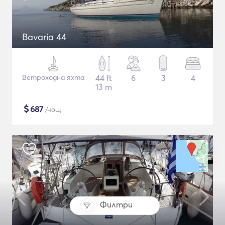
Bavaria 44
Ветроходна яхта
44 ft
6
3
4
13 m
$
687
/нощ
Филтри