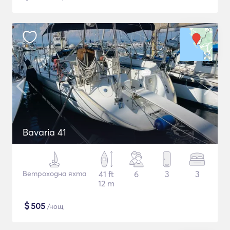
Bavaria 41
Ветроходна яхта
41 ft
6
3
3
12 m
$
505
/нощ