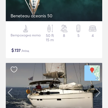
Beneteau oceanis 50
Ветроходна яхта
50 ft
8
5
4
15 m
$
737
/нощ