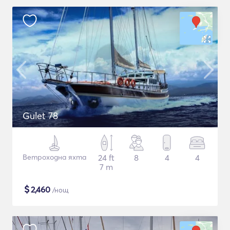
Gulet 78
Ветроходна яхта
24 ft
8
4
4
7 m
$
2,460
/нощ