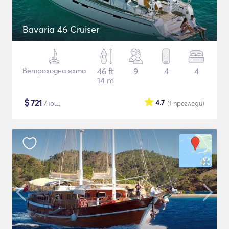
Bavaria 46 Cruiser
Ветроходна яхта
46 ft
9
4
4
14 m
$
721
4.7
/нощ
(1
прегледи
)