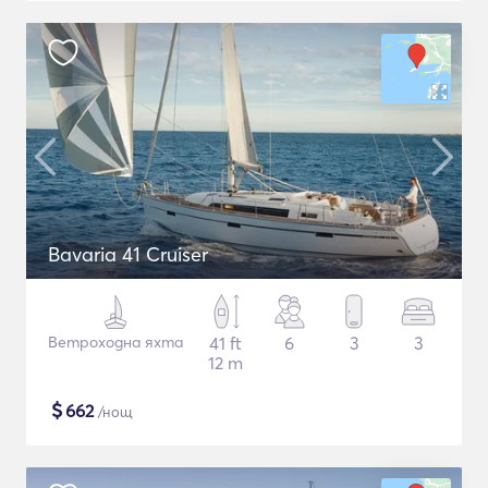
Bavaria 41 Cruiser
Ветроходна яхта
41 ft
6
3
3
12 m
$
662
/нощ