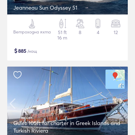
Jeanneau Sun Odyssey 51
Ветроходна яхта
51 ft
8
4
12
16 m
$
885
/нощ
Gulet 105ft for charter in Greek Islands and
Turkish Riviera