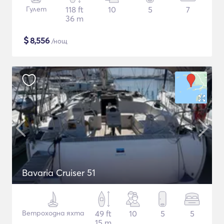
Гулет
118 ft
10
5
7
36 m
$
8,556
/нощ
Bavaria Cruiser 51
Ветроходна яхта
49 ft
10
5
5
15 m