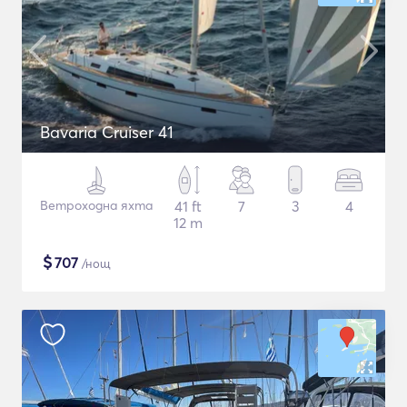
Bavaria Cruiser 41
Ветроходна яхта
41 ft
7
3
4
12 m
$
707
/нощ