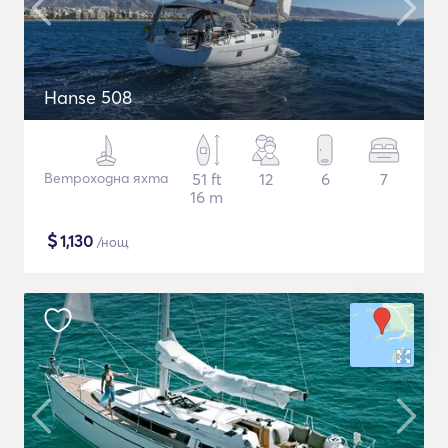
Hanse 508
Ветроходна яхта
51 ft
12
6
7
16 m
$
1,130
/нощ