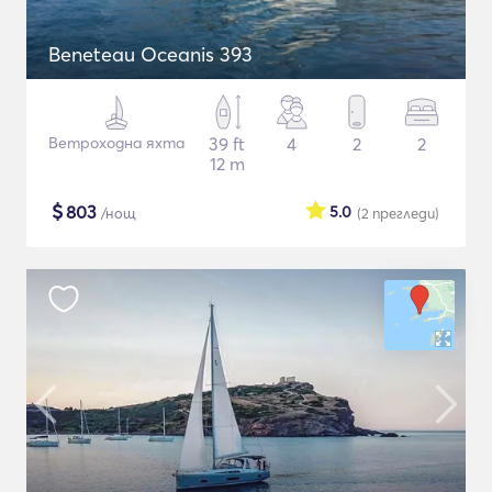
Beneteau Oceanis 393
Ветроходна яхта
39 ft
4
2
2
12 m
$
803
5.0
/нощ
(2
прегледи
)