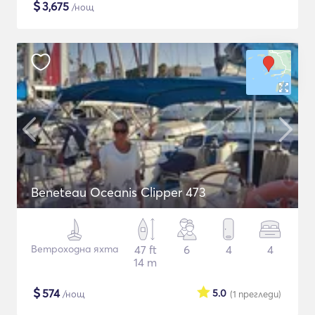
$
3,675
/нощ
Beneteau Oceanis Clipper 473
Ветроходна яхта
47 ft
6
4
4
14 m
$
574
5.0
/нощ
(1
прегледи
)