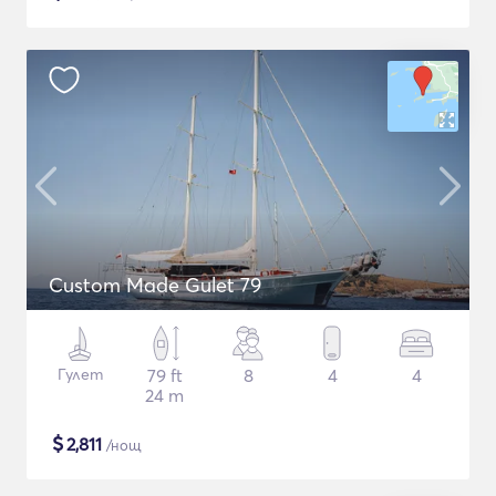
Custom Made Gulet 79
Гулет
79 ft
8
4
4
24 m
$
2,811
/нощ