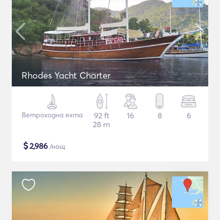
Rhodes Yacht Charter
Ветроходна яхта
92 ft
16
8
6
28 m
$
2,986
/нощ