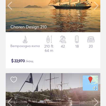
Choren Design 210
Ветроходна яхта
210 ft
42
18
20
64 m
$
22,970
/нощ