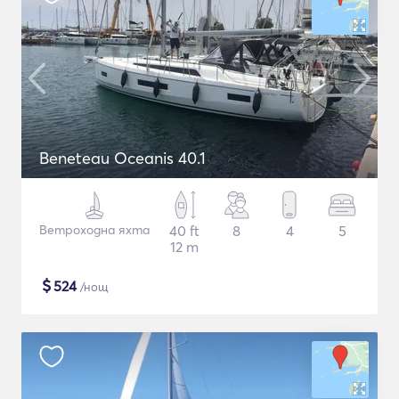
Beneteau Oceanis 40.1
Ветроходна яхта
40 ft
8
4
5
12 m
$
524
/нощ