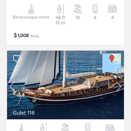
Ветроходна яхта
48 ft
10
4
4
15 m
$
1,008
/нощ
Gulet 118