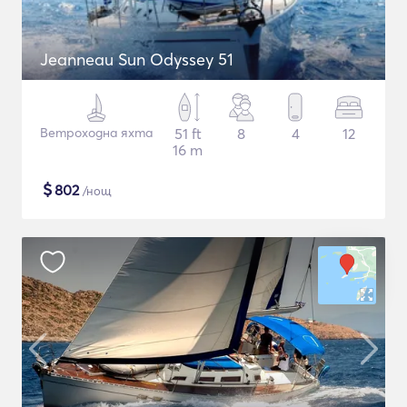
Jeanneau Sun Odyssey 51
Ветроходна яхта
51 ft
8
4
12
16 m
$
802
/нощ