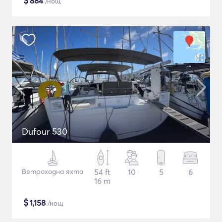
$
884
/нощ
Dufour 530
Ветроходна яхта
54 ft
10
5
6
16 m
$
1,158
/нощ