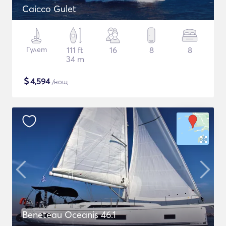
Caicco Gulet
Гулет
111 ft
16
8
8
34 m
$
4,594
/нощ
Beneteau Oceanis 46.1