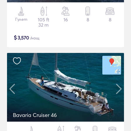
Гулет
105 ft
16
8
8
32 m
$
3,570
/нощ
Bavaria Cruiser 46