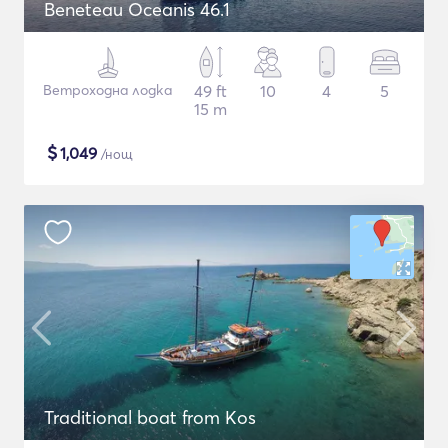
Beneteau Oceanis 46.1
Ветроходна лодка
49 ft
10
4
5
15 m
$
1,049
/нощ
Traditional boat from Kos