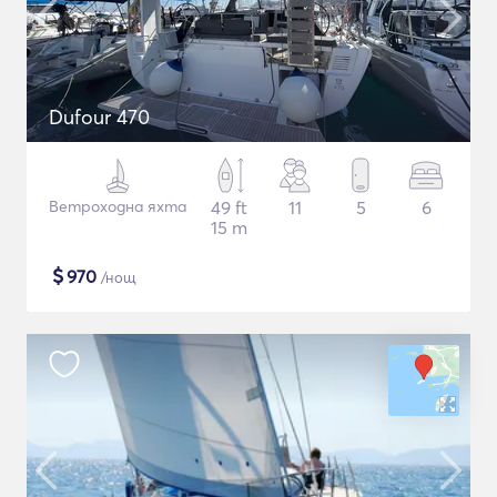
Dufour 470
Ветроходна яхта
49 ft
11
5
6
15 m
$
970
/нощ