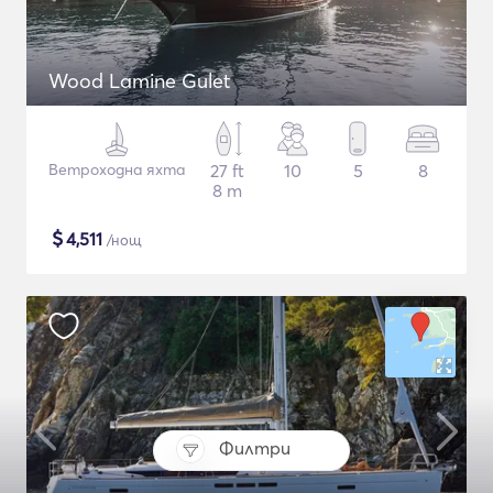
Wood Lamine Gulet
Ветроходна яхта
27 ft
10
5
8
8 m
$
4,511
/нощ
Филтри