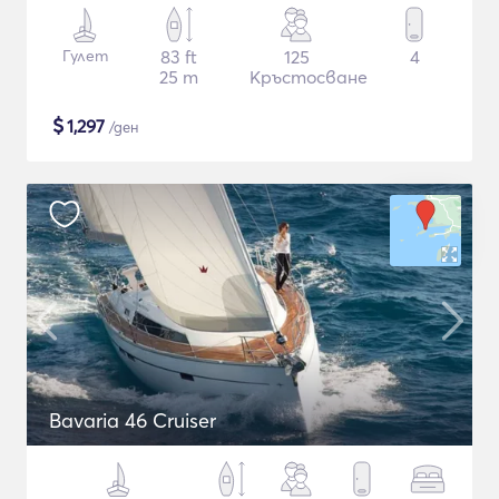
Гулет
83 ft
125
4
25 m
Кръстосване
$
1,297
/ден
Bavaria 46 Cruiser