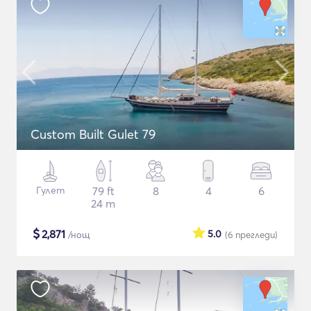
Custom Built Gulet 79
Гулет
79 ft
8
4
6
24 m
$
2,871
5.0
/нощ
(6
прегледи
)