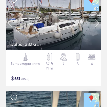
Dufour 382 GL
Ветроходна яхта
37 ft
7
3
4
11 m
$
651
/нощ