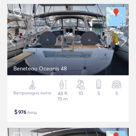
Beneteau Oceanis 48
Ветроходна яхта
48 ft
10
5
5
15 m
$
976
/нощ