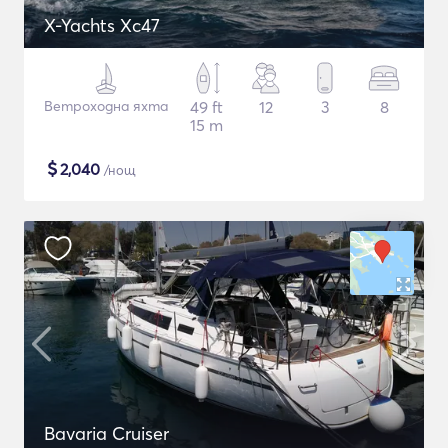
X-Yachts Xc47
Ветроходна яхта
49 ft
12
3
8
15 m
$
2,040
/нощ
Bavaria Cruiser