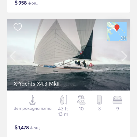
$
958
/нощ
X-Yachts X4.3 MkII
Ветроходна яхта
43 ft
10
3
9
13 m
$
1,478
/нощ