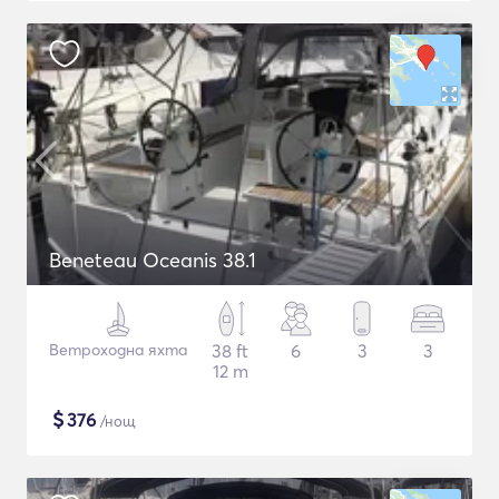
Beneteau Oceanis 38.1
Ветроходна яхта
38 ft
6
3
3
12 m
$
376
/нощ