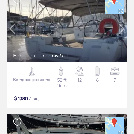
Beneteau Oceanis 51.1
Ветроходна яхта
52 ft
12
6
7
16 m
$
1,180
/нощ