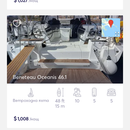
$
1,027
/нощ
Beneteau Oceanis 46.1
Ветроходна яхта
48 ft
10
5
5
15 m
$
1,008
/нощ