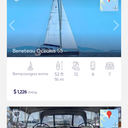
Beneteau Oceanis 55
Ветроходна яхта
52 ft
12
6
7
16 m
$
1,226
/нощ