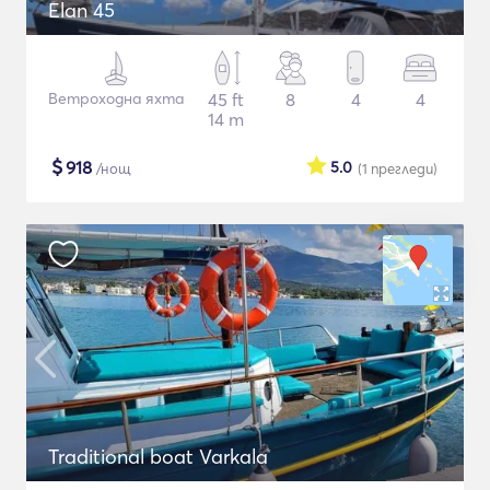
Elan 45
Ветроходна яхта
45 ft
8
4
4
14 m
$
918
5.0
/нощ
(1
прегледи
)
Traditional boat Varkala