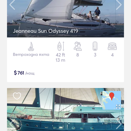
Jeanneau Sun Odyssey 419
Ветроходна яхта
42 ft
8
3
4
13 m
$
761
/нощ