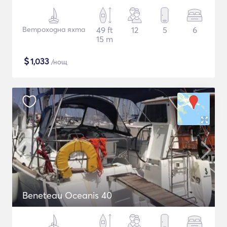
Ветроходна яхта
49 ft
12
5
6
15 m
$
1,033
/нощ
Beneteau Oceanis 40