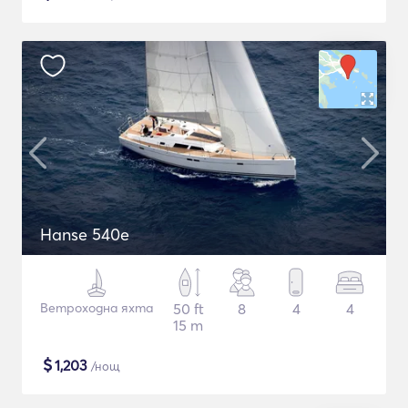
Hanse 540e
Ветроходна яхта
50 ft
8
4
4
15 m
$
1,203
/нощ