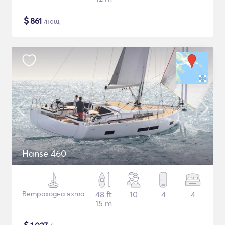
$
861
/нощ
Hanse 460
Ветроходна яхта
48 ft
10
4
4
15 m