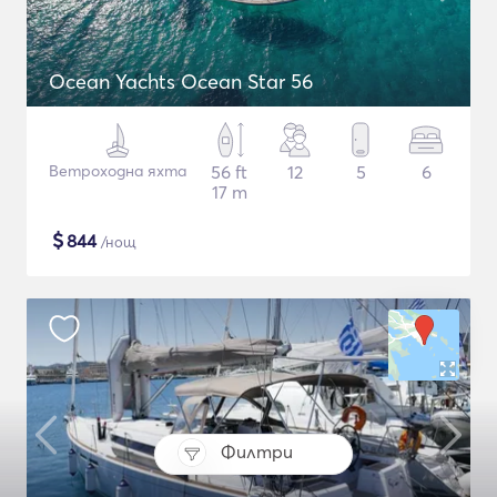
Ocean Yachts Ocean Star 56
Ветроходна яхта
56 ft
12
5
6
17 m
$
844
/нощ
Филтри