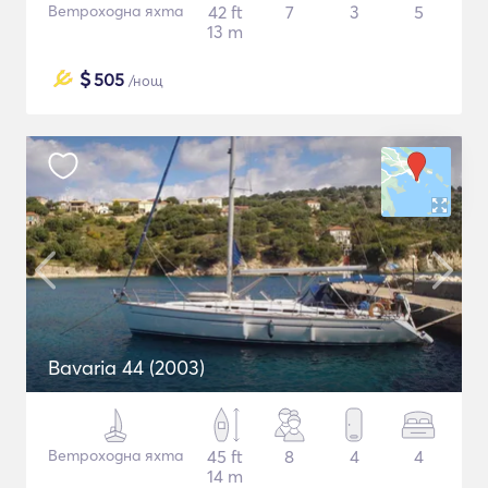
Ветроходна яхта
42 ft
7
3
5
13 m
$
505
/нощ
Bavaria 44 (2003)
Ветроходна яхта
45 ft
8
4
4
14 m