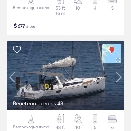
Ветроходна яхта
53 ft
10
4
5
16 m
$
677
/нощ
Beneteau oceanis 48
Ветроходна яхта
48 ft
10
5
6