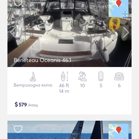
Beneteau Oceanis 46.1
Ветроходна яхта
46 ft
10
5
6
14 m
$
579
/нощ