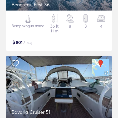
Beneteau First 36
Ветроходна яхта
36 ft
8
3
4
11 m
$
801
/нощ
Bavaria Cruiser 51