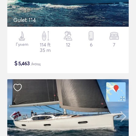
Gulet 114
Гулет
114 ft
12
6
7
35 m
$
5,463
/нощ