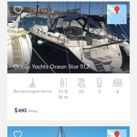
Ocean Yachts Ocean Star 51,2
Ветроходна яхта
51 ft
10
5
4
16 m
$
693
/нощ