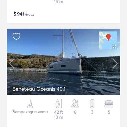
15 m
$
941
/нощ
Beneteau Oceanis 40.1
Ветроходна яхта
42 ft
8
3
5
13 m