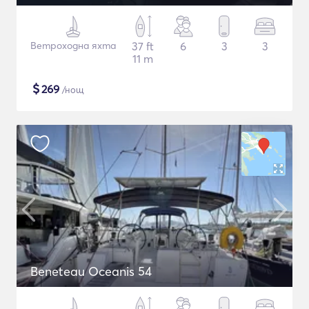
Ветроходна яхта
37 ft
6
3
3
11 m
$
269
/нощ
Beneteau Oceanis 54