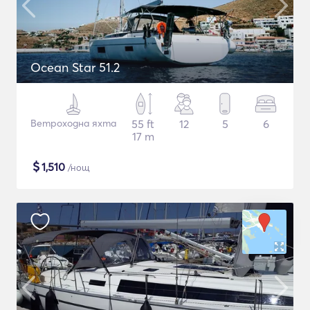
Ocean Star 51.2
Ветроходна яхта
55 ft
12
5
6
17 m
$
1,510
/нощ