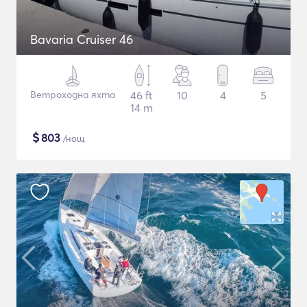
Bavaria Cruiser 46
Ветроходна яхта
46 ft
10
4
5
14 m
$
803
/нощ