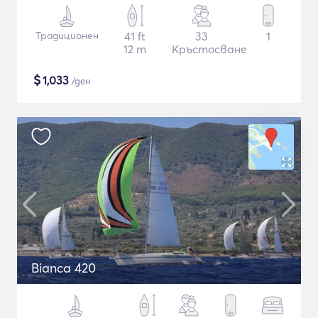
Традиционен
41 ft
33
1
12 m
Кръстосване
$
1,033
/ден
Bianca 420