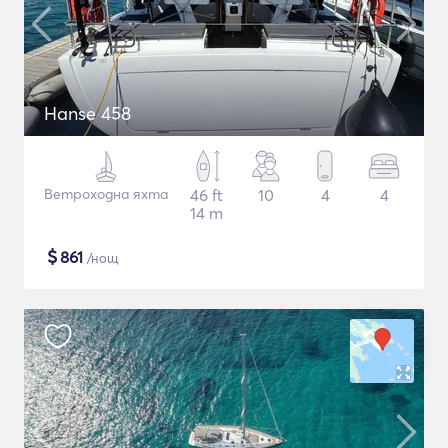
Hanse 458
Ветроходна яхта
46 ft
10
4
4
14 m
$
861
/нощ