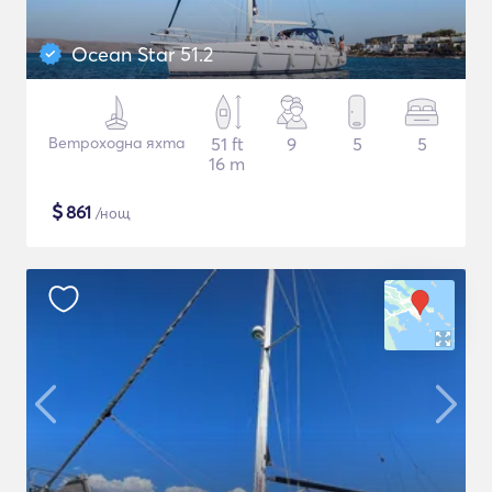
Ocean Star 51.2
Ветроходна яхта
51 ft
9
5
5
16 m
$
861
/нощ