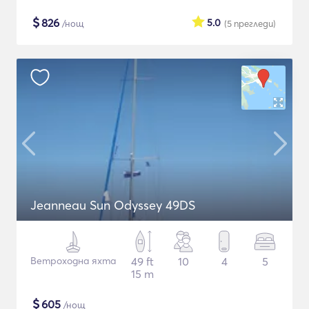
$
826
5.0
/нощ
(5
прегледи
)
Jeanneau Sun Odyssey 49DS
Ветроходна яхта
49 ft
10
4
5
15 m
$
605
/нощ