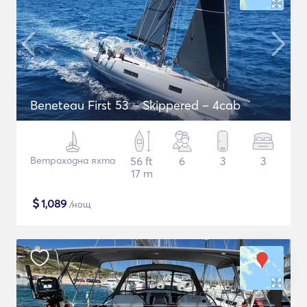
Beneteau First 53 – Skippered – 4cab
Ветроходна яхта
56 ft
6
3
3
17 m
$
1,089
/нощ