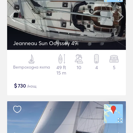
Jeanneau Sun Odyssey 49i
Ветроходна яхта
49 ft
10
4
5
15 m
$
730
/нощ