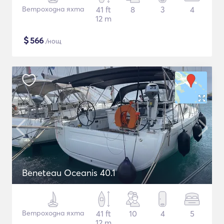
Ветроходна яхта
41 ft
8
3
4
12 m
$
566
/нощ
Beneteau Oceanis 40.1
Ветроходна яхта
41 ft
10
4
5
12 m