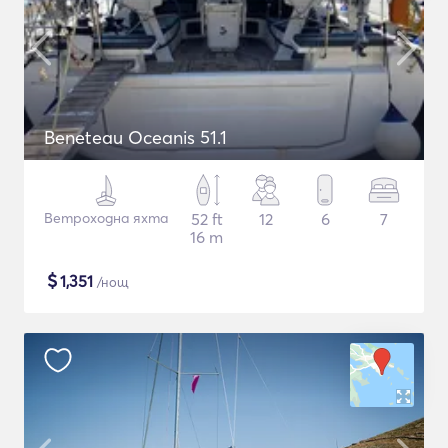
Beneteau Oceanis 51.1
Ветроходна яхта
52 ft
12
6
7
16 m
$
1,351
/нощ