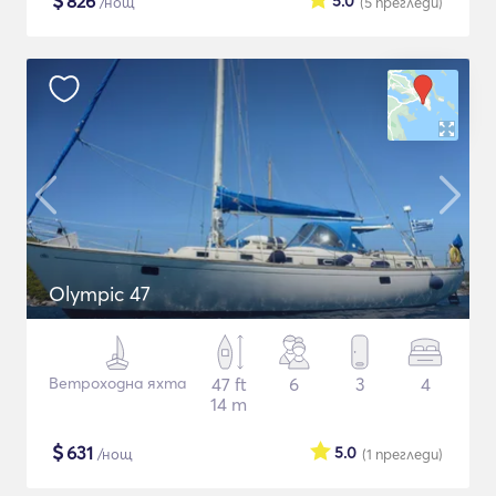
$
826
5.0
/нощ
(5
прегледи
)
Olympic 47
Ветроходна яхта
47 ft
6
3
4
14 m
$
631
5.0
/нощ
(1
прегледи
)