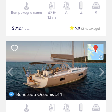
Ветроходна яхта
42 ft
8
4
5
13 m
$
712
5.0
/нощ
(2
прегледи
)
Beneteau Oceanis 51.1