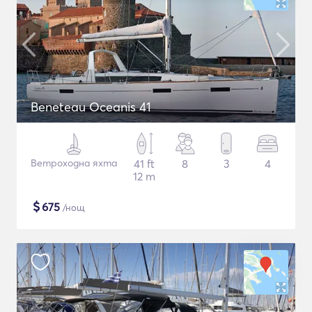
Beneteau Oceanis 41
Ветроходна яхта
41 ft
8
3
4
12 m
$
675
/нощ