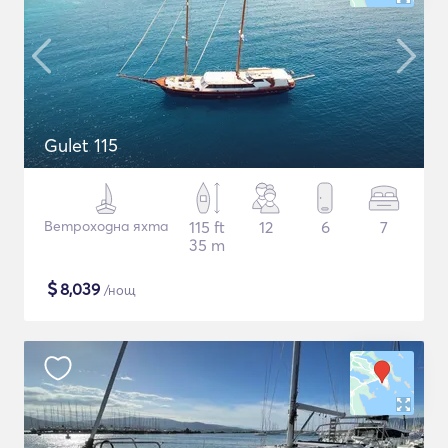
Gulet 115
Ветроходна яхта
115 ft
12
6
7
35 m
$
8,039
/нощ