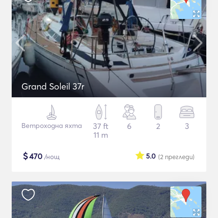
Grand Soleil 37r
Ветроходна яхта
37 ft
6
2
3
11 m
$
470
5.0
/нощ
(2
прегледи
)