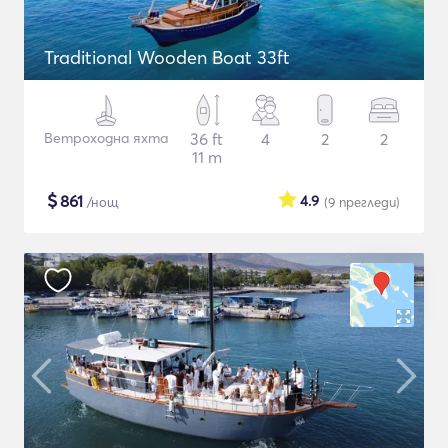
Traditional Wooden Boat 33ft
Ветроходна яхта
36 ft
4
2
2
11 m
$
861
4.9
/нощ
(9
прегледи
)