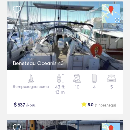
Beneteau Oceanis 43
Ветроходна яхта
43 ft
10
4
5
13 m
$
637
5.0
/нощ
(1
прегледи
)