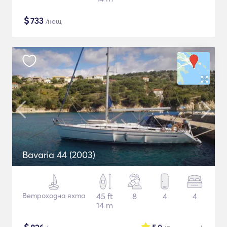
$
733
/нощ
Bavaria 44 (2003)
Ветроходна яхта
45 ft
8
4
4
14 m