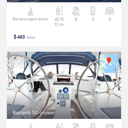
Ветроходна яхта
42 ft
8
3
5
13 m
$
483
/нощ
Bavaria 50 cruiser