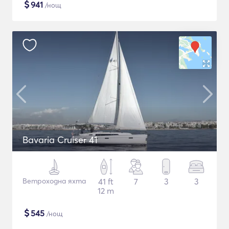
$
941
/нощ
Bavaria Cruiser 41
Ветроходна яхта
41 ft
7
3
3
12 m
$
545
/нощ