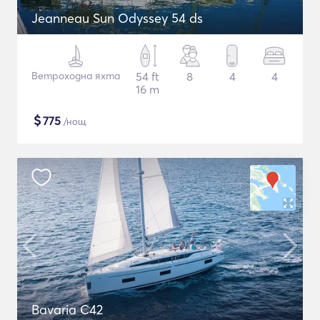
Jeanneau Sun Odyssey 54 ds
Ветроходна яхта
54 ft
8
4
4
16 m
$
775
/нощ
Bavaria C42