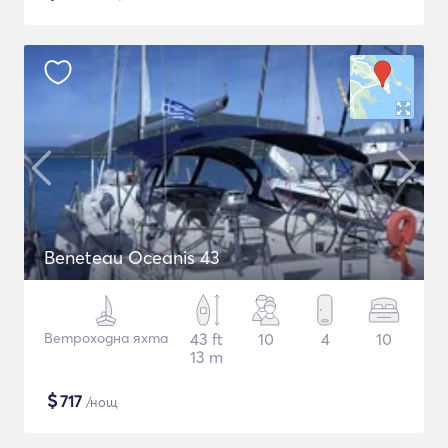
Beneteau Oceanis 43
Ветроходна яхта
43 ft
10
4
10
13 m
$
717
/нощ