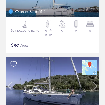
Ocean Star 51.2
Ветроходна яхта
51 ft
9
5
5
16 m
$
861
/нощ