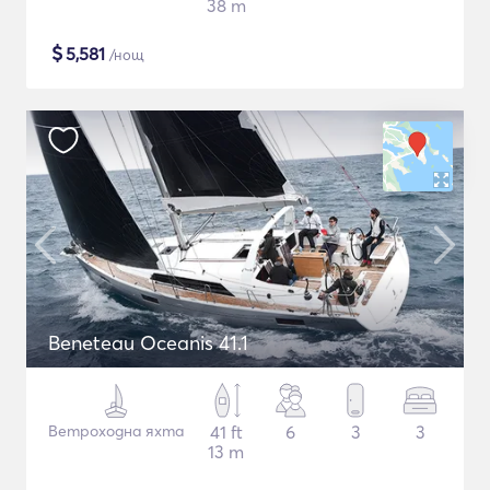
38 m
$
5,581
/нощ
Beneteau Oceanis 41.1
Ветроходна яхта
41 ft
6
3
3
13 m