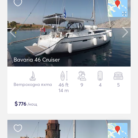
Bavaria 46 Cruiser
Ветроходна яхта
46 ft
9
4
5
14 m
$
776
/нощ