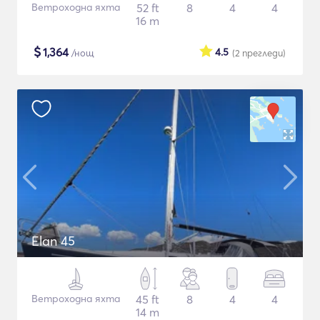
Ветроходна яхта
52 ft
8
4
4
16 m
$
1,364
4.5
/нощ
(2
прегледи
)
Elan 45
Ветроходна яхта
45 ft
8
4
4
14 m