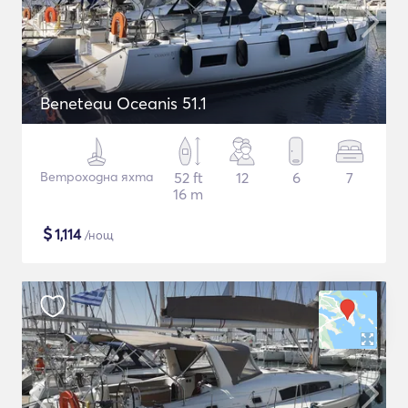
Beneteau Oceanis 51.1
Ветроходна яхта
52 ft
12
6
7
16 m
$
1,114
/нощ