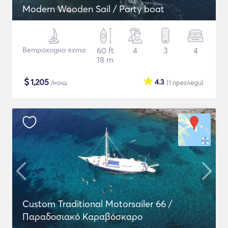
Modern Wooden Sail / Party boat
Ветроходна яхта
60 ft
4
3
4
18 m
$
1,205
4.3
/нощ
(1
прегледи
)
Custom Traditional Motorsailer 66 /
Παραδοσιακό Καραβόσκαρο