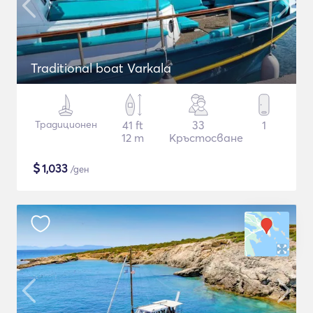
Traditional boat Varkala
Традиционен
41 ft
33
1
12 m
Кръстосване
$
1,033
/ден