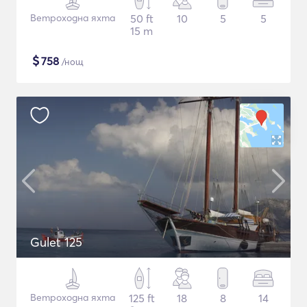
Ветроходна яхта
50 ft
10
5
5
15 m
$
758
/нощ
Gulet 125
Ветроходна яхта
125 ft
18
8
14