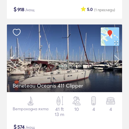
$
918
5.0
/нощ
(1
прегледи
)
Beneteau Oceanis 411 Clipper
Ветроходна яхта
41 ft
10
4
4
13 m
$
574
/нощ