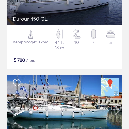
Dufour 450 GL
Ветроходна яхта
44 ft
10
4
5
13 m
$
780
/нощ