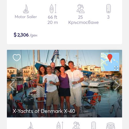
Motor Sailer
66 ft
25
3
20 m
Кръстосване
$
2,306
/ден
X-Yachts of Denmark X-40