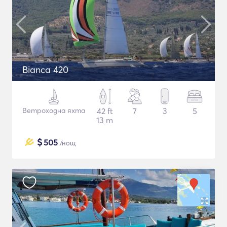
Bianca 420
Ветроходна яхта
42 ft
7
3
5
13 m
$
505
/нощ