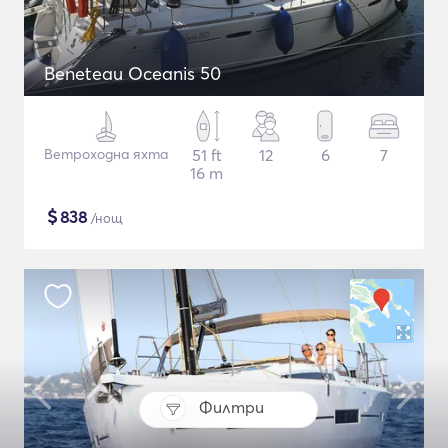
Beneteau Oceanis 50
Ветроходна яхта
51 ft
12
6
7
16 m
$
838
/нощ
Филтри