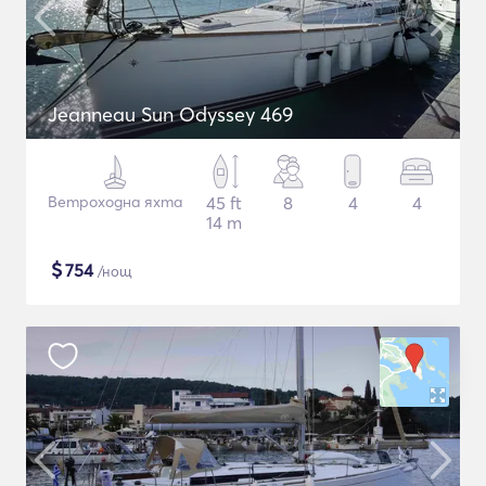
Jeanneau Sun Odyssey 469
Ветроходна яхта
45 ft
8
4
4
14 m
$
754
/нощ