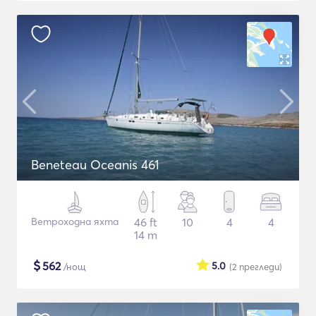
Beneteau Oceanis 461
Ветроходна яхта
46 ft
10
4
4
14 m
$
562
5.0
/нощ
(2
прегледи
)