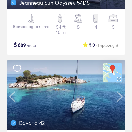
Jeanneau Sun Odyssey 54DS
Ветроходна яхта
54 ft
8
4
5
16 m
$
689
5.0
/нощ
(1
прегледи
)
Bavaria 42