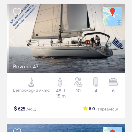
Bavaria 47
Ветроходна яхта
48 ft
10
4
6
15 m
$
625
5.0
/нощ
(1
прегледи
)