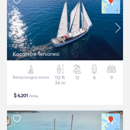
Kocatepe Tersanesi
Ветроходна яхта
112 ft
12
6
9
34 m
$
6,201
/нощ