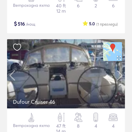
Ветроходна яхта
40 ft
6
2
6
12 m
$
516
5.0
/нощ
(1
прегледи
)
Dufour Cruiser 46
Ветроходна яхта
47 ft
8
4
4
14 m