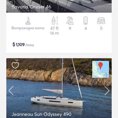
Bavaria Cruiser 46
Ветроходна яхта
47 ft
9
4
5
14 m
$
1,109
/нощ
Jeanneau Sun Odyssey 490