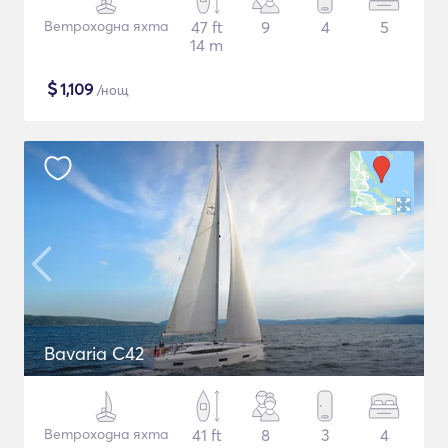
Ветроходна яхта
47 ft
9
4
5
14 m
$
1,109
/нощ
Bavaria C42
Ветроходна яхта
41 ft
8
3
4