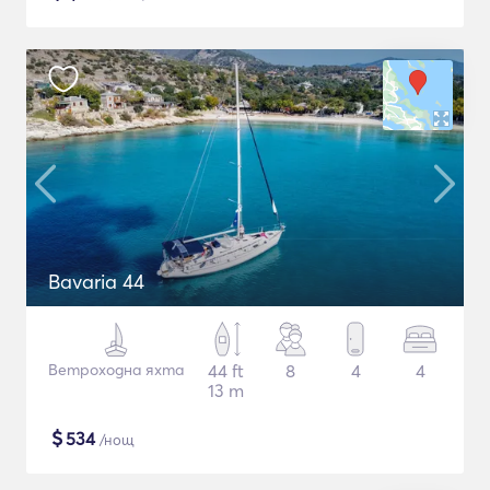
Bavaria 44
Ветроходна яхта
44 ft
8
4
4
13 m
$
534
/нощ