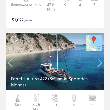
Ветроходна яхта
47 ft
9
4
5
14 m
$
1,022
/нощ
Ferretti Altura 422 (Sailing in Sporades
islands)
Кеч
45 ft
10
4
9
14 m