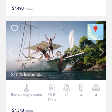
$
1,493
/нощ
S/Y Atlantic 55
Ветроходна яхта
55 ft
12
4
4
17 m
$
1,343
/нощ