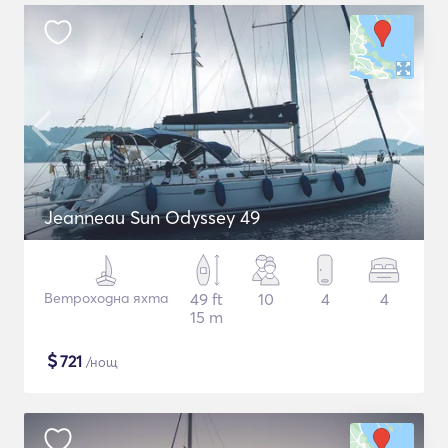
Jeanneau Sun Odyssey 49
Ветроходна яхта
49 ft
10
4
4
15 m
$
721
/нощ