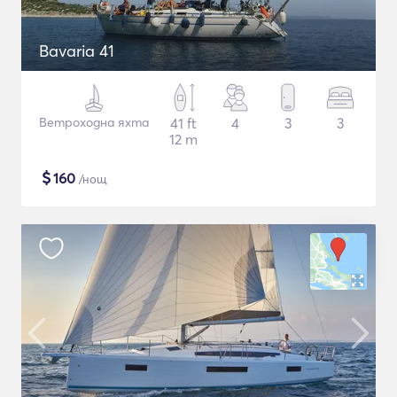
Bavaria 41
Ветроходна яхта
41 ft
4
3
3
12 m
$
160
/нощ