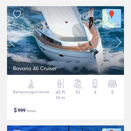
Bavaria 46 Cruiser
Ветроходна яхта
45 ft
10
4
5
14 m
$
999
/нощ