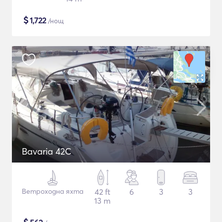
$
1,722
/нощ
Bavaria 42C
Ветроходна яхта
42 ft
6
3
3
13 m