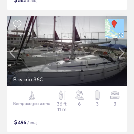
$
562
/нощ
Bavaria 36C
Ветроходна яхта
36 ft
6
3
3
11 m
$
496
/нощ