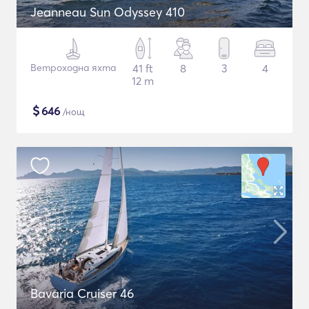
Jeanneau Sun Odyssey 410
Ветроходна яхта
41 ft
8
3
4
12 m
$
646
/нощ
Bavaria Cruiser 46