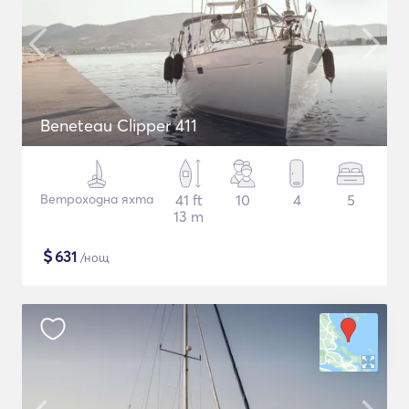
Beneteau Clipper 411
Ветроходна яхта
41 ft
10
4
5
13 m
$
631
/нощ