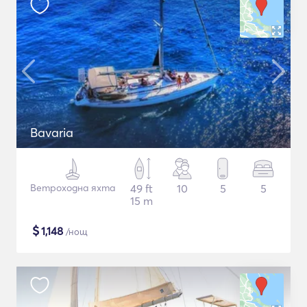
Bavaria
Ветроходна яхта
49 ft
10
5
5
15 m
$
1,148
/нощ