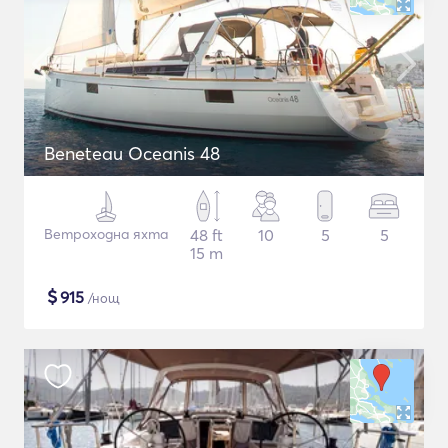
Beneteau Oceanis 48
Ветроходна яхта
48 ft
10
5
5
15 m
$
915
/нощ