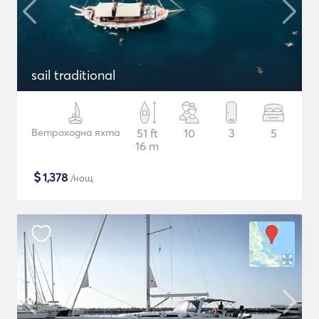
sail traditional
Ветроходна яхта
51 ft
10
3
5
16 m
$
1,378
/нощ