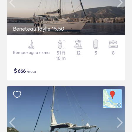
Beneteau Idylle 15.50
Ветроходна яхта
51 ft
12
5
8
16 m
$
666
/нощ