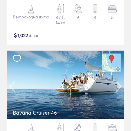
Ветроходна яхта
47 ft
9
4
5
14 m
$
1,022
/нощ
Bavaria Cruiser 46