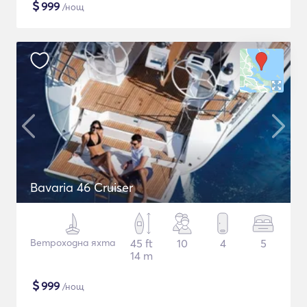
$
999
/нощ
Bavaria 46 Cruiser
Ветроходна яхта
45 ft
10
4
5
14 m
$
999
/нощ