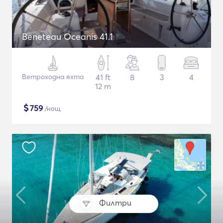
Beneteau Oceanis 41.1
Ветроходна яхта
41 ft
8
3
4
12 m
$
759
/нощ
Филтри