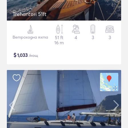
Trehantori 51ft
Ветроходна яхта
51 ft
4
3
3
16 m
$
1,033
/нощ