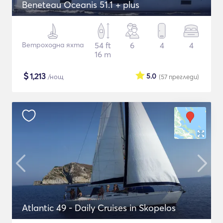
Beneteau Oceanis 51.1 + plus
Ветроходна яхта
54 ft
6
4
4
16 m
$
1,213
5.0
/нощ
(57
прегледи
)
Atlantic 49 - Daily Cruises in Skopelos