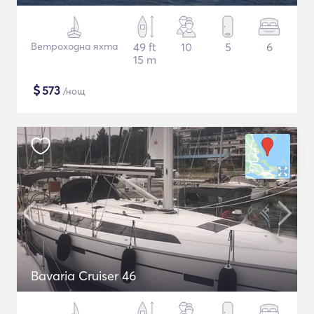
Ветроходна яхта
49 ft
10
5
6
15 m
$
573
/нощ
Bavaria Cruiser 46