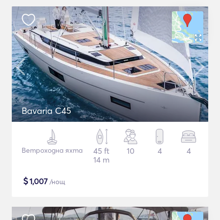
Bavaria C45
Ветроходна яхта
45 ft
10
4
4
14 m
$
1,007
/нощ