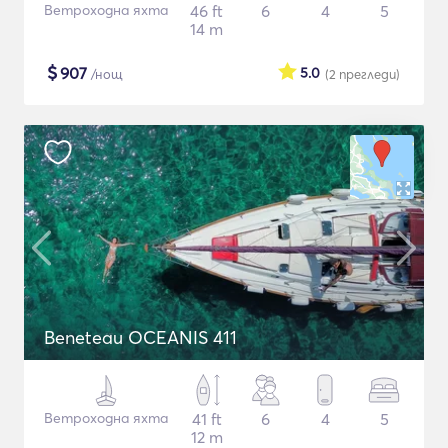
Ветроходна яхта
46 ft
6
4
5
14 m
$
907
5.0
/нощ
(2
прегледи
)
Beneteau OCEANIS 411
Ветроходна яхта
41 ft
6
4
5
12 m