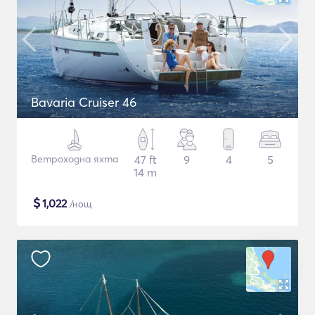
Bavaria Cruiser 46
Ветроходна яхта
47 ft
9
4
5
14 m
$
1,022
/нощ