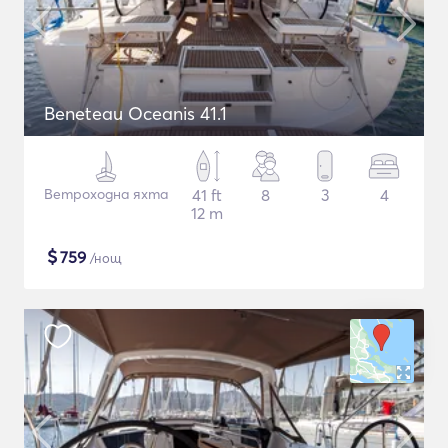
Beneteau Oceanis 41.1
Ветроходна яхта
41 ft
8
3
4
12 m
$
759
/нощ