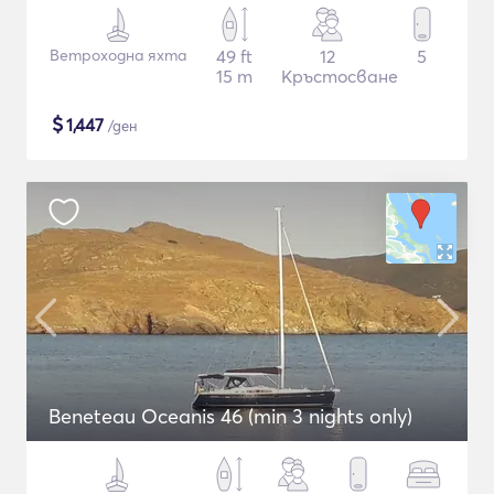
Ветроходна яхта
49 ft
12
5
15 m
Кръстосване
$
1,447
/ден
Beneteau Oceanis 46 (min 3 nights only)