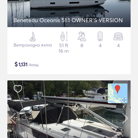
Beneteau Oceanis 51.1 OWNER'S VERSION
Ветроходна яхта
51 ft
8
4
4
16 m
$
1,131
/нощ