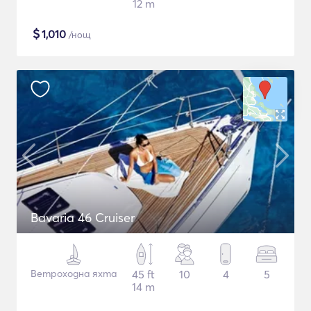
12 m
$
1,010
/нощ
Bavaria 46 Cruiser
Ветроходна яхта
45 ft
10
4
5
14 m