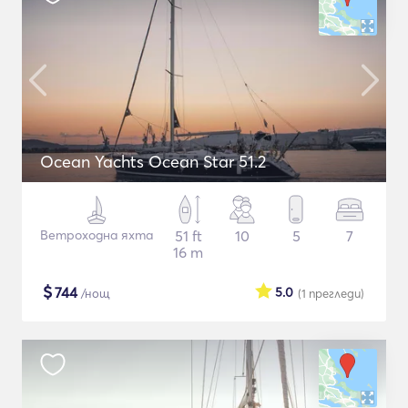
Ocean Yachts Ocean Star 51.2
Ветроходна яхта
51 ft
10
5
7
16 m
$
744
5.0
/нощ
(1
прегледи
)