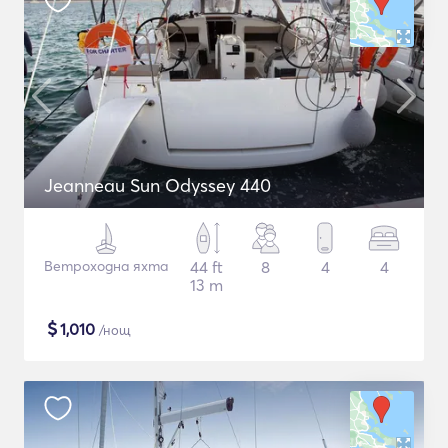
Jeanneau Sun Odyssey 440
Ветроходна яхта
44 ft
8
4
4
13 m
$
1,010
/нощ