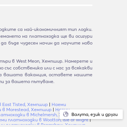
одките са най-икономичният тип лодки.
аемането на платноходка ще ви осигури
да бъде чудесен начин да научите ново
търи в West Meon, Хемпшир. Намерете и
 със собственика или с нас за всякакви
 за вашата ваканция, оставете нашите
ти за вашето пътуване.
East Tisted, Хемпшир
|
Наеми
 в Morestead, Хемпшир
|
Наеми
Валута, език и други
атноходки в Michelmersh, Хемпшир
|
ми платноходки в Wootton, Isle of Wight
|
ми платноходки в Bramshaw, Хемпшир