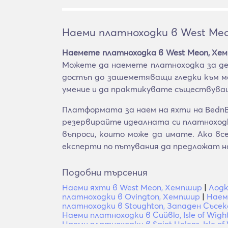
Наеми платноходки в West Me
Наемете платноходка в West Meon, Хе
Можете да наемете платноходка за ден
достъп до зашеметяващи гледки към мо
умение и да практикувате съществуващ
Платформата за наем на яхти на BednB
резервирайте идеалната си платноходка
въпроси, които може да имате. Ако в
експерти по пътувания да предложат н
Подобни търсения
Наеми яхти в West Meon, Хемпшир
|
Лодк
платноходки в Ovington, Хемпшир
|
Наем
платноходки в Stoughton, Западен Съсек
Наеми платноходки в Сийвю, Isle of Wigh
Наеми платноходки в Saint Helens, Isle of