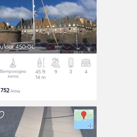
ufour 450 GL
Ветроходна
45 ft
9
3
4
яхта
14 m
$
752
/нощ