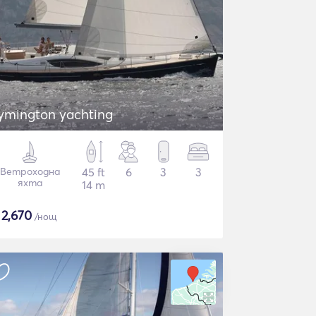
ymington yachting
Ветроходна
45 ft
6
3
3
яхта
14 m
$
2,670
/нощ