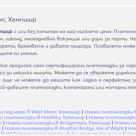
on, Хемпшир
мпшир
с или без капитан на най-ниската цена. Платнох
, уикенд, многодневна ваканция или дори за парти. Н
рето, бреговете и дивата природа. Плаването може 
ите си умения.
lue предлага само сертифицирани платноходки за чар
 за няколко минути. Можете да се свържете директно
се още не можете да решите коя лодка е перфектна
ай-добрите платноходки, катамарани или моторни ях
и под наем в West Meon, Хемпшир
|
Наеми платноходки в 
и платноходки в Hawkley, Хемпшир
|
Наеми платноходки
с
|
Наеми платноходки в Bridgemary, Хемпшир
|
Наеми пл
t
|
Наеми платноходки в Wootton Bridge, Isle of Wight
|
Нае
 Wight
|
Наеми платноходки в Линдхърст, Хемпшир
|
Нае