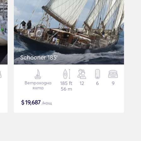
Schooner 185'
Ветроходна
185 ft
12
6
9
яхта
56 m
$
19,687
/нощ