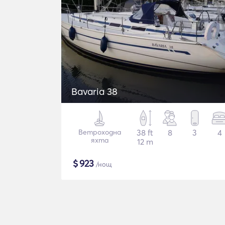
Bavaria 38
Ветроходна
38 ft
8
3
4
яхта
12 m
$
923
/нощ