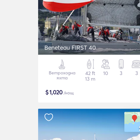
Beneteau FIRST 40
Ветроходна
42 ft
10
3
3
яхта
13 m
$
1,020
/нощ