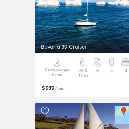
Bavaria 39 Cruiser
Ветроходна
39 ft
6
3
3
яхта
12 m
$
939
/нощ