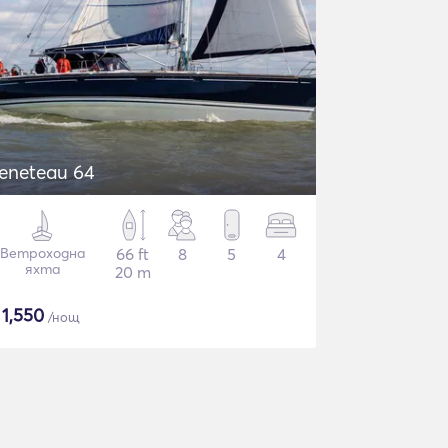
eneteau 64
Ветроходна
66 ft
8
5
4
яхта
20 m
$
1,550
/нощ