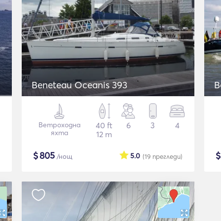
Beneteau Oceanis 393
B
Ветроходна
40 ft
6
3
4
яхта
12 m
$
805
5.0
/нощ
(19
прегледи
)