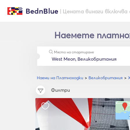
BednBlue
| Цената винаги включва 
Наемете платнох
Място на стартиране
Наеми на Платноходки
Великобритания
Филтри