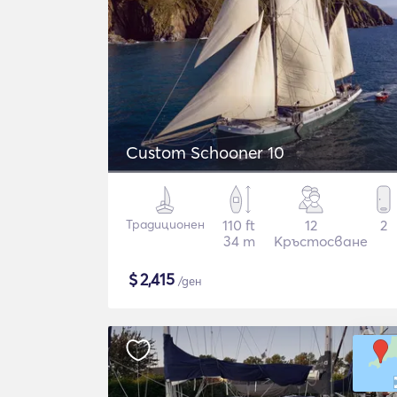
Custom Schooner 10
Традиционен
110 ft
12
2
34 m
Кръстосване
$
2,415
/ден