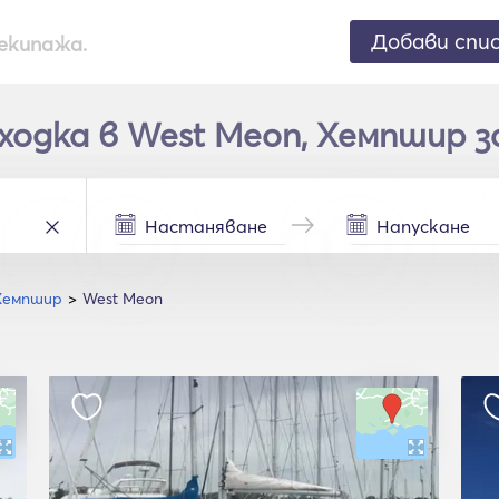
Добави спи
екипажа.
одка в West Meon, Хемпшир за
Хемпшир
West Meon