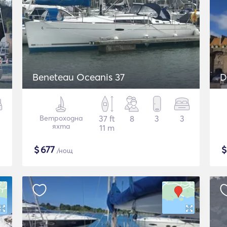
Beneteau Oceanis 37
D
Ветроходна
37 ft
8
3
3
яхта
11 m
$
677
/нощ