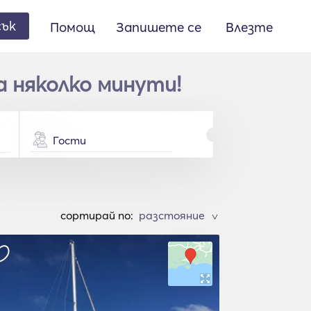
сък
Помощ
Запишете се
Влезте
 няколко минути!
Гости
cортирай по:
>