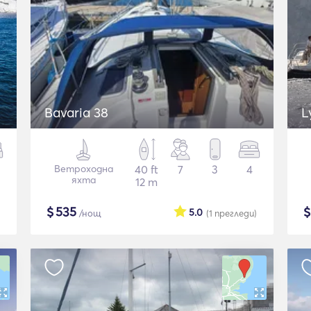
Bavaria 38
L
Ветроходна
40 ft
7
3
4
яхта
12 m
$
535
5.0
/нощ
(1
прегледи
)