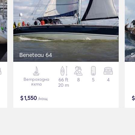
Beneteau 64
S
Ветроходна
66 ft
8
5
4
яхта
20 m
$
1,550
/нощ