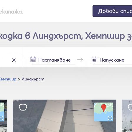
Добави спи
екипажа.
дка в Линдхърст, Хемпшир з
Хемпшир
Линдхърст