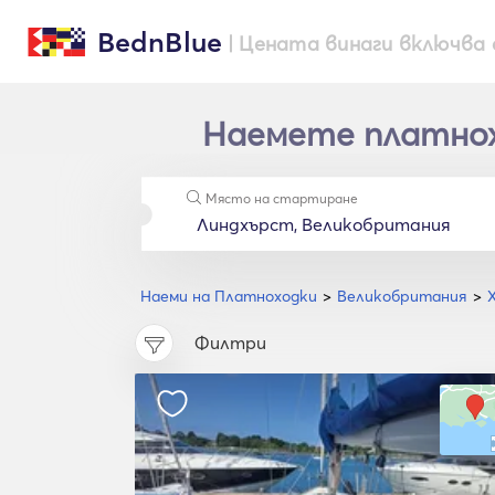
BednBlue
| Цената винаги включва 
Наемете платнохо
Място на стартиране
Наеми на Платноходки
Великобритания
Филтри