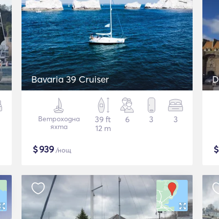
Bavaria 39 Cruiser
D
Ветроходна
39 ft
6
3
3
яхта
12 m
$
939
/нощ