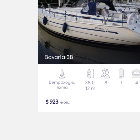
Bavaria 38
Ветроходна
38 ft
8
3
4
яхта
12 m
$
923
/нощ