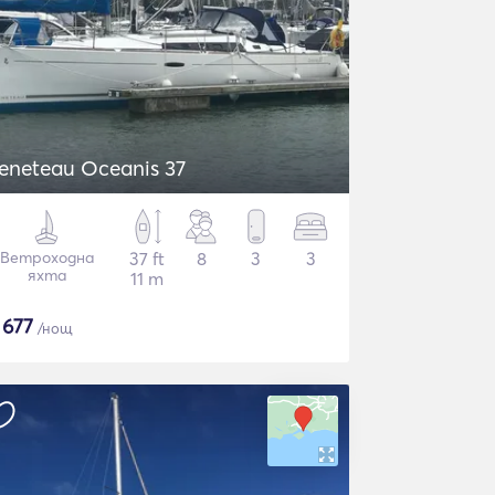
eneteau Oceanis 37
Ветроходна
37 ft
8
3
3
яхта
11 m
$
677
/нощ