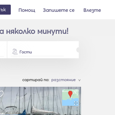
сък
Помощ
Запишете се
Влезте
а няколко минути!
Гости
cортирай по:
>