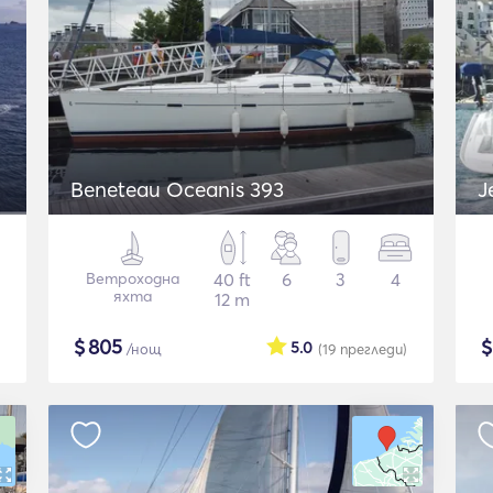
Beneteau Oceanis 393
J
Ветроходна
40 ft
6
3
4
яхта
12 m
$
805
5.0
/нощ
(19
прегледи
)