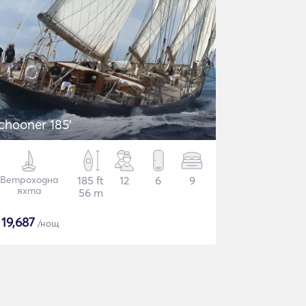
chooner 185'
Ветроходна
185 ft
12
6
9
яхта
56 m
$
19,687
/нощ