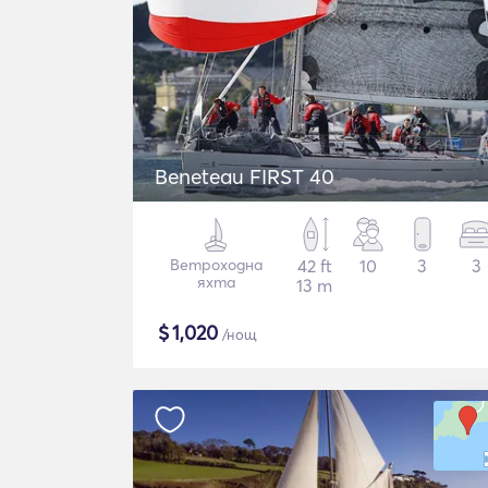
Beneteau FIRST 40
Ветроходна
42 ft
10
3
3
яхта
13 m
$
1,020
/нощ