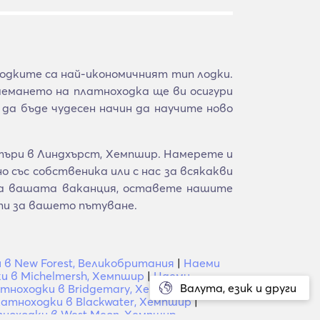
ходките са най-икономичният тип лодки.
аемането на платноходка ще ви осигури
да бъде чудесен начин да научите ново
търи в Линдхърст, Хемпшир. Намерете и
 със собственика или с нас за всякакви
 за вашата ваканция, оставете нашите
ти за вашето пътуване.
в New Forest, Великобритания
|
Наеми
и в Michelmersh, Хемпшир
|
Наеми
Валута, език и други
тноходки в Bridgemary, Хемпшир
|
Наеми
атноходки в Blackwater, Хемпшир
|
ноходки в West Meon, Хемпшир