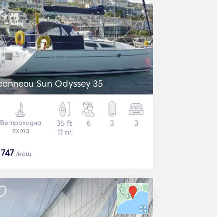
eanneau Sun Odyssey 35
Ветроходна
35 ft
6
3
3
яхта
11 m
$
747
/нощ