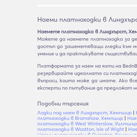
Наеми платноходки в Линдхър
Наемете платноходка в Линдхърст, Хе
Можете да наемете платноходка за ден
достъп до зашеметяващи гледки към мо
умение и да практикувате съществуващ
Платформата за наем на яхти на BednB
резервирайте идеалната си платноходка
въпроси, които може да имате. Ако в
експерти по пътувания да предложат н
Подобни търсения
Лодки под наем в Линдхърст, Хемпшир
|
платноходки в Bramshaw, Хемпшир
|
Нае
платноходки в West Winterslow, Уилтшъ
платноходки в Wootton, Isle of Wight
|
Нае
Наеми платноходки в Ovington, Хемпшир