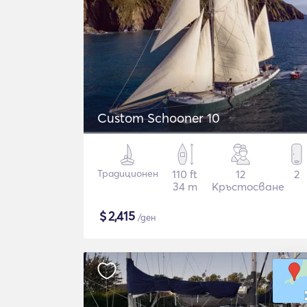
Custom Schooner 10
Традиционен
110 ft
12
2
34 m
Кръстосване
$
2,415
/ден