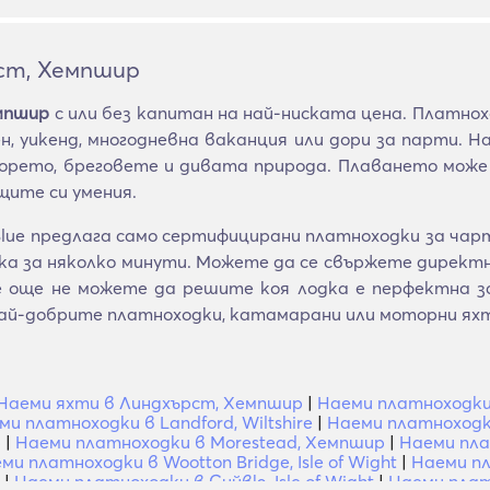
ст, Хемпшир
мпшир
с или без капитан на най-ниската цена. Платно
, уикенд, многодневна ваканция или дори за парти. Н
рето, бреговете и дивата природа. Плаването може 
ите си умения.
lue предлага само сертифицирани платноходки за чар
 за няколко минути. Можете да се свържете директно
се още не можете да решите коя лодка е перфектна
ай-добрите платноходки, катамарани или моторни ях
Наеми яхти в Линдхърст, Хемпшир
|
Наеми платноходки 
ми платноходки в Landford, Wiltshire
|
Наеми платноходк
р
|
Наеми платноходки в Morestead, Хемпшир
|
Наеми пла
ми платноходки в Wootton Bridge, Isle of Wight
|
Наеми пл
|
Наеми платноходки в Сийвю, Isle of Wight
|
Наеми плат