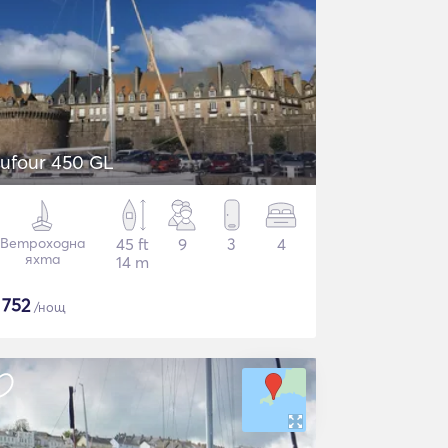
ufour 450 GL
Ветроходна
45 ft
9
3
4
яхта
14 m
$
752
/нощ