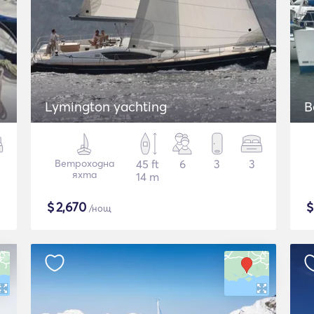
Lymington yachting
B
Ветроходна
45 ft
6
3
3
яхта
14 m
$
2,670
/нощ