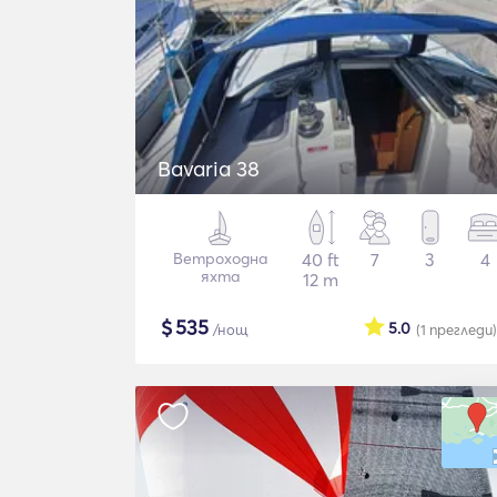
Bavaria 38
Ветроходна
40 ft
7
3
4
яхта
12 m
$
535
5.0
/нощ
(1
прегледи
)