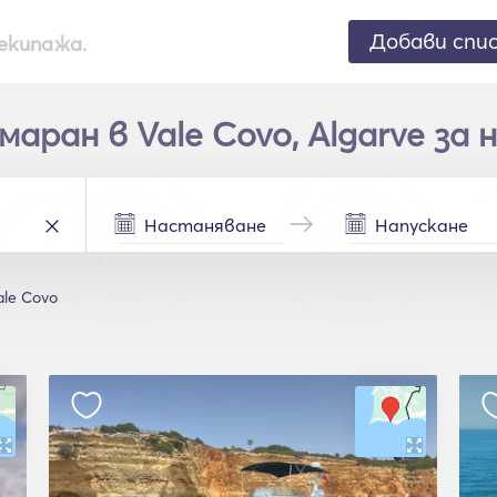
Добави спи
екипажа.
ран в Vale Covo, Algarve за 
ale Covo