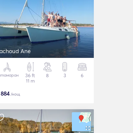
achoud Ane
атамаран
36 ft
8
3
6
11 m
$
884
/нощ