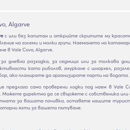
o, Algarve
ve
с или без капитан и открийте скритите му красо
вление на големи и малки групи. Наемането на катамар
е в Vale Covo, Algarve.
а дневна разходка, за седмица или за толкова дн
тивности като риболов, гмуркане с шнорхел, разгле
ор, ако планирате да организирате парти на водата.
e предлага само проверени лодки под наем в Vale Co
 Можете директно да се свържете с собственика или с 
ктната за вашата почивка, оставете нашите туристи
моторни яхти за вашето пътуване.