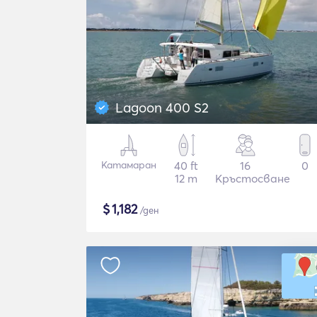
Lagoon 400 S2
Катамаран
40 ft
16
0
12 m
Кръстосване
$
1,182
/ден