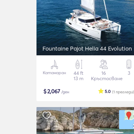
Fountaine Pajot Helia 44 Evolution
Катамаран
44 ft
16
3
13 m
Кръстосване
$
2,067
5.0
/ден
(1
прегледи
)