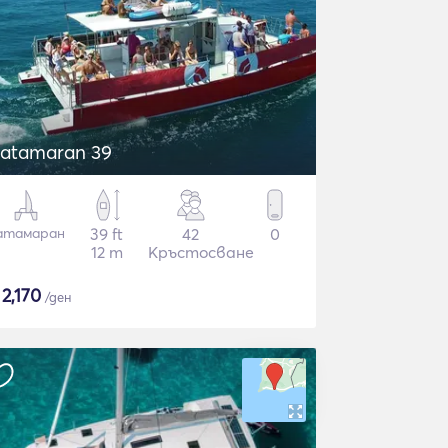
atamaran 39
атамаран
39 ft
42
0
12 m
Кръстосване
$
2,170
/ден