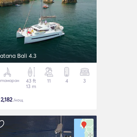
atana Bali 4.3
атамаран
43 ft
11
4
3
13 m
$
2,182
/нощ