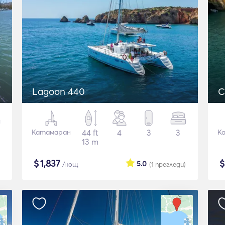
Lagoon 440
C
Катамаран
44 ft
4
3
3
К
13 m
$
1,837
5.0
/нощ
(1
прегледи
)