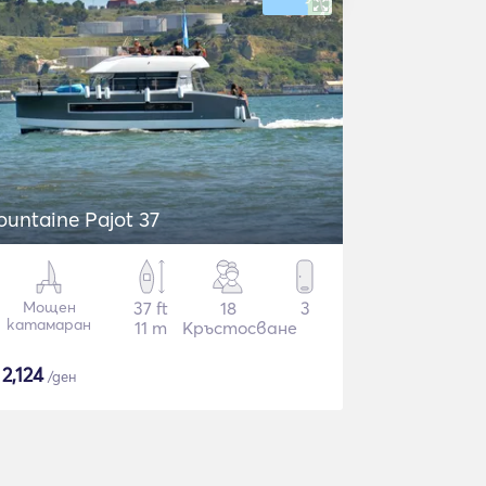
ountaine Pajot 37
Мощен
37 ft
18
3
катамаран
11 m
Кръстосване
$
2,124
/ден