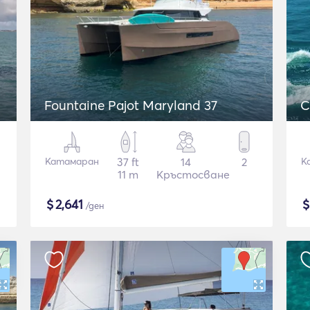
Fountaine Pajot Maryland 37
C
Катамаран
37 ft
14
2
К
11 m
Кръстосване
$
2,641
/ден