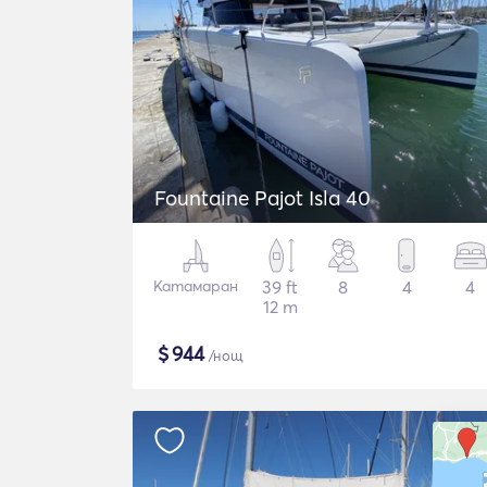
Fountaine Pajot Isla 40
Катамаран
39 ft
8
4
4
12 m
$
944
/нощ