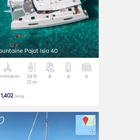
ountaine Pajot Isla 40
атамаран
38 ft
8
4
4
12 m
$
1,402
/нощ