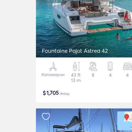
Fountaine Pajot Astrea 42
Катамаран
43 ft
8
4
4
13 m
$
1,705
/нощ