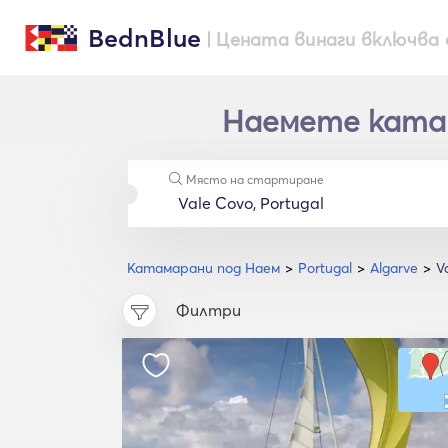
BednBlue
| Цената винаги включва 
Наемете катама
Място на стартиране
Катамарани под Наем
Portugal
Algarve
V
Филтри