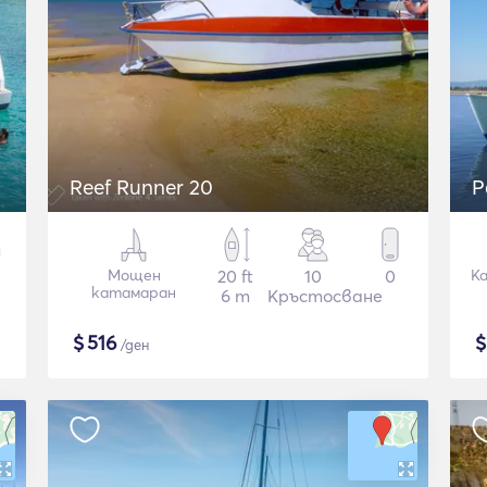
Reef Runner 20
P
Мощен
20 ft
10
0
К
катамаран
6 m
Кръстосване
$
516
/ден