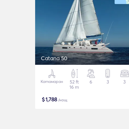
Catana 50
Катамаран
52 ft
6
3
3
16 m
$
1,788
/нощ