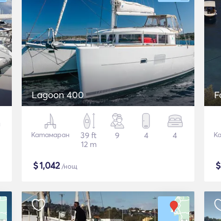
Lagoon 400
F
Катамаран
39 ft
9
4
4
К
12 m
$
1,042
/нощ