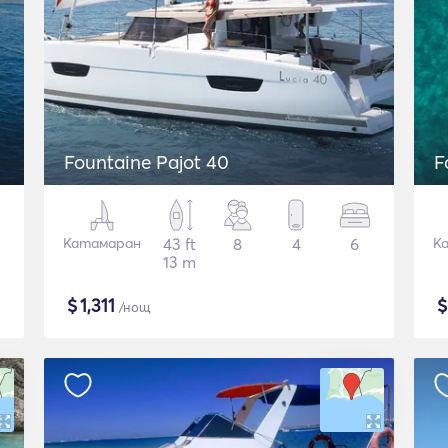
Fountaine Pajot 40
F
Катамаран
43 ft
8
4
6
К
13 m
$
1,311
/нощ