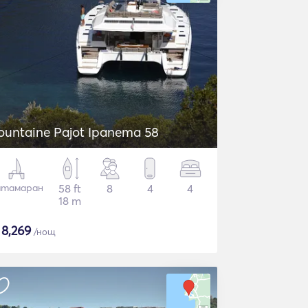
ountaine Pajot Ipanema 58
атамаран
58 ft
8
4
4
18 m
$
8,269
/нощ