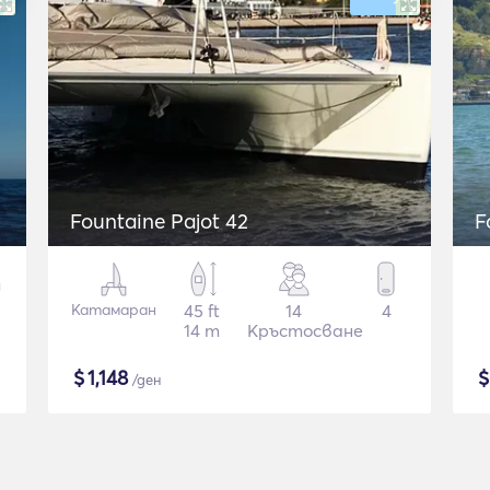
Fountaine Pajot 42
F
Катамаран
45 ft
14
4
14 m
Кръстосване
$
1,148
/ден