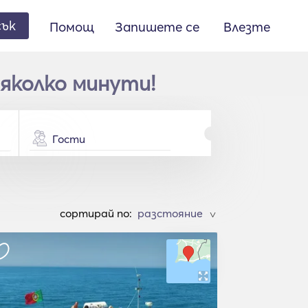
сък
Помощ
Запишете се
Влезте
няколко минути!
Гости
cортирай по:
>