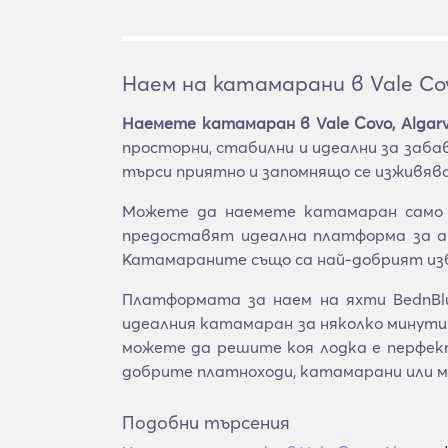
Наем на катамарани в Vale Cov
Наемете катамаран в Vale Covo, Algar
просторни, стабилни и идеални за заба
търси приятно и запомнящо се изживяван
Можете да наемете катамаран само з
предоставят идеална платформа за ак
Катамараните също са най-добрият изб
Платформата за наем на яхти BednBlu
идеалния катамаран за няколко минути.
можете да решите коя лодка е перфе
добрите платноходи, катамарани или 
Подобни търсения