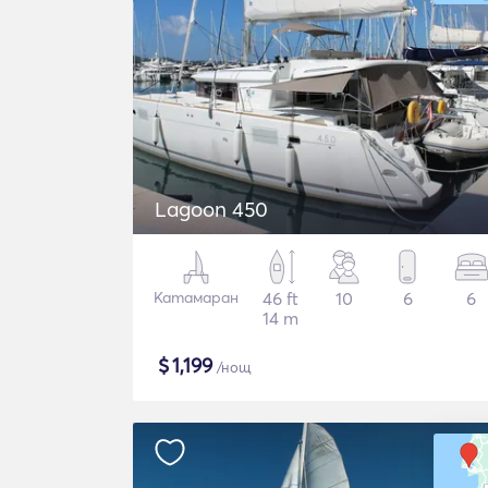
Lagoon 450
Катамаран
46 ft
10
6
6
14 m
$
1,199
/нощ