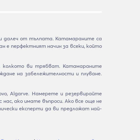
ти далеч от тълпата. Катамараните са
ан е перфектният начин за всеки, който
и, колкото ви трябват. Катамараните
ждане на забележителности и плуване.
vo, Algarve. Намерете и резервирайте
нас, ако имате въпроси. Ако все още не
чески експерти да ви предложат най-