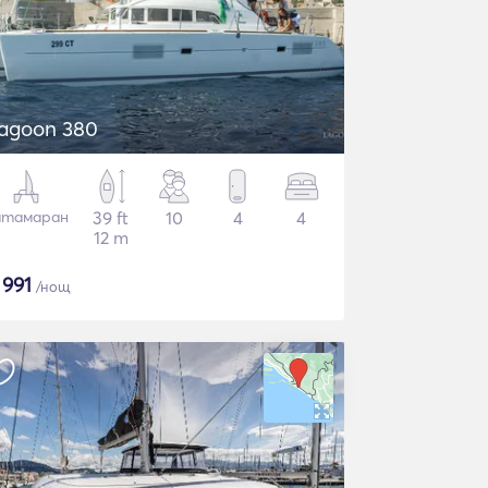
agoon 380
атамаран
39 ft
10
4
4
12 m
$
991
/нощ