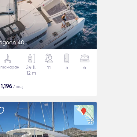
agoon 40
атамаран
39 ft
11
5
6
12 m
$
1,196
/нощ