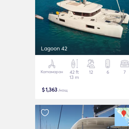
Lagoon 42
Катамаран
42 ft
12
6
7
13 m
$
1,363
/нощ