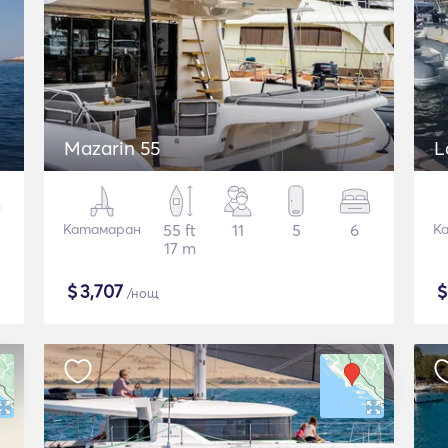
Mazarin 55
L
Катамаран
55 ft
11
5
6
К
17 m
$
3,707
/нощ