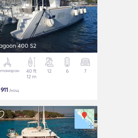
agoon 400 S2
атамаран
40 ft
12
6
7
12 m
$
911
/нощ