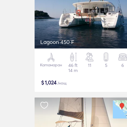
Lagoon 450 F
Катамаран
46 ft
11
5
6
14 m
$
1,024
/нощ