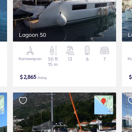
Lagoon 50
L
Катамаран
50 ft
13
6
7
К
15 m
$
2,865
/нощ