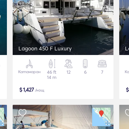
Lagoon 450 F Luxury
L
Катамаран
46 ft
12
6
7
К
14 m
$
1,427
/нощ