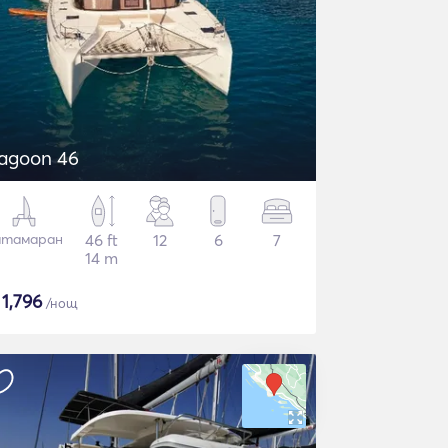
agoon 46
атамаран
46 ft
12
6
7
14 m
$
1,796
/нощ