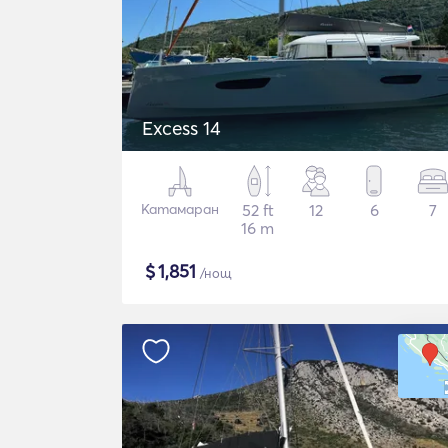
Excess 14
Катамаран
52 ft
12
6
7
16 m
$
1,851
/нощ