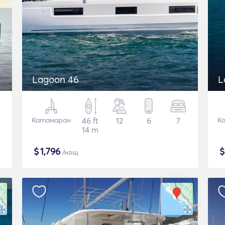
Lagoon 46
L
Катамаран
46 ft
12
6
7
К
14 m
$
1,796
/нощ