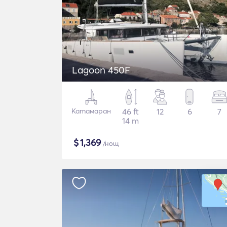
Lagoon 450F
Катамаран
46 ft
12
6
7
14 m
$
1,369
/нощ