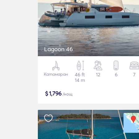
Lagoon 46
Катамаран
46 ft
12
6
7
14 m
$
1,796
/нощ