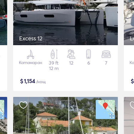
Excess 12
L
Катамаран
39 ft
12
6
7
К
12 m
$
1,154
/нощ