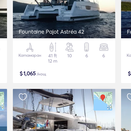
Fountaine Pajot Astréa 42
F
Катамаран
41 ft
10
6
6
К
12 m
$
1,065
/нощ