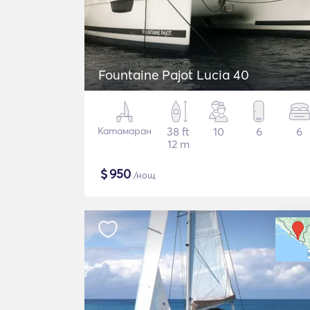
Fountaine Pajot Lucia 40
Катамаран
38 ft
10
6
6
12 m
$
950
/нощ