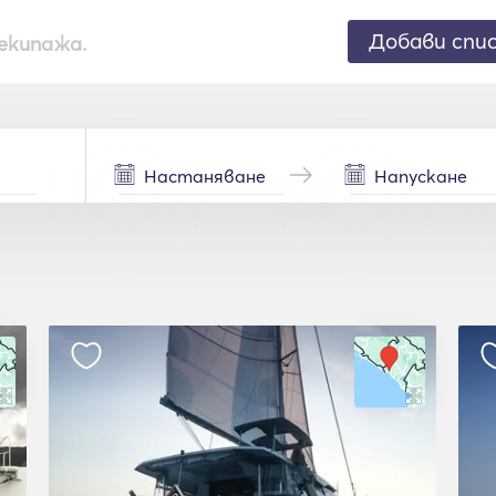
Добави спи
екипажа.