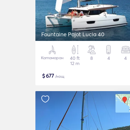
Fountaine Pajot Lucia 40
Катамаран
40 ft
8
4
4
12 m
$
677
/нощ