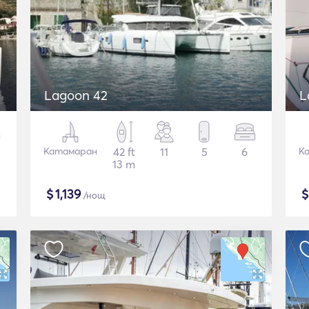
Lagoon 42
L
Катамаран
42 ft
11
5
6
К
13 m
$
1,139
/нощ