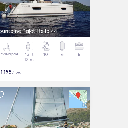
ountaine Pajot Helia 44
атамаран
43 ft
10
6
6
13 m
$
1,156
/нощ