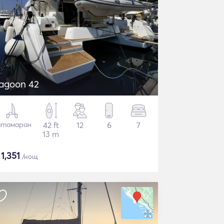
agoon 42
атамаран
42 ft
12
6
7
13 m
$
1,351
/нощ