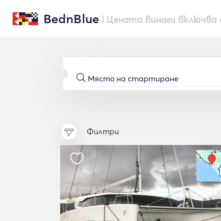
BednBlue
| Цената винаги включва 
Филтри