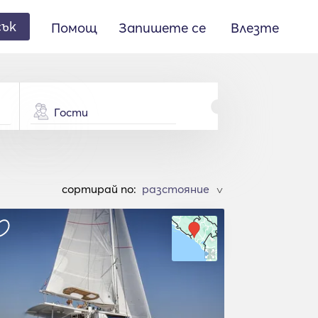
сък
Помощ
Запишете се
Влезте
Гости
cортирай по:
>