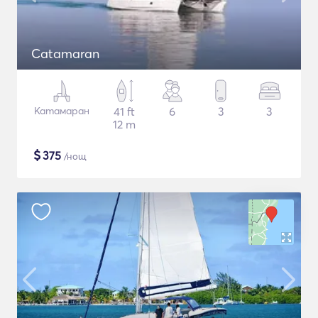
Catamaran
Катамаран
41 ft
6
3
3
12 m
$
375
/нощ