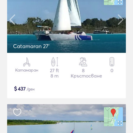
Catamaran 27'
Катамаран
27 ft
8
0
8 m
Кръстосване
$
437
/ден