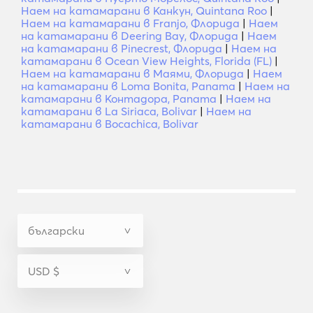
Наем на катамарани в Канкун, Quintana Roo
|
Наем на катамарани в Franjo, Флорида
|
Наем
на катамарани в Deering Bay, Флорида
|
Наем
на катамарани в Pinecrest, Флорида
|
Наем на
катамарани в Ocean View Heights, Florida (FL)
|
Наем на катамарани в Маями, Флорида
|
Наем
на катамарани в Loma Bonita, Panama
|
Наем на
катамарани в Контадора, Panama
|
Наем на
катамарани в La Siriaca, Bolivar
|
Наем на
катамарани в Bocachica, Bolivar