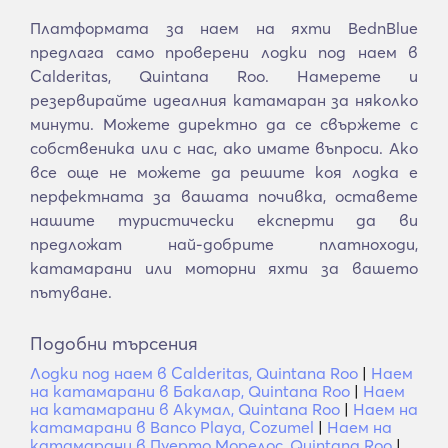
Платформата за наем на яхти BednBlue
предлага само проверени лодки под наем в
Calderitas, Quintana Roo. Намерете и
резервирайте идеалния катамаран за няколко
минути. Можете директно да се свържете с
собственика или с нас, ако имате въпроси. Ако
все още не можете да решите коя лодка е
перфектната за вашата почивка, оставете
нашите туристически експерти да ви
предложат най-добрите платноходи,
катамарани или моторни яхти за вашето
пътуване.
Подобни търсения
Лодки под наем в Calderitas, Quintana Roo
|
Наем
на катамарани в Бакалар, Quintana Roo
|
Наем
на катамарани в Акумал, Quintana Roo
|
Наем на
катамарани в Banco Playa, Cozumel
|
Наем на
катамарани в Пуерто Морелос, Quintana Roo
|