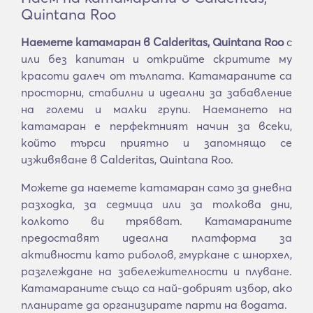
Quintana Roo
Наемете катамаран в Calderitas, Quintana Roo
с
или без капитан и открийте скритите му
красоти далеч от тълпата. Катамараните са
просторни, стабилни и идеални за забавление
на големи и малки групи. Наемането на
катамаран е перфектният начин за всеки,
който търси приятно и запомнящо се
изживяване в Calderitas, Quintana Roo.
Можете да наемете катамаран само за дневна
разходка, за седмица или за толкова дни,
колкото ви трябват. Катамараните
предоставят идеална платформа за
активности като риболов, гмуркане с шнорхел,
разглеждане на забележителности и плуване.
Катамараните също са най-добрият избор, ако
планирате да организирате парти на водата.