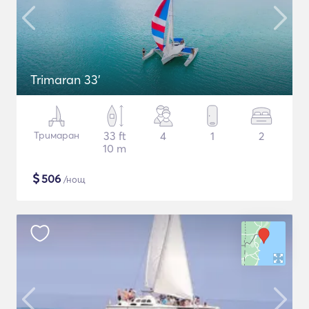
Trimaran 33'
Тримаран
33 ft
4
1
2
10 m
$
506
/нощ