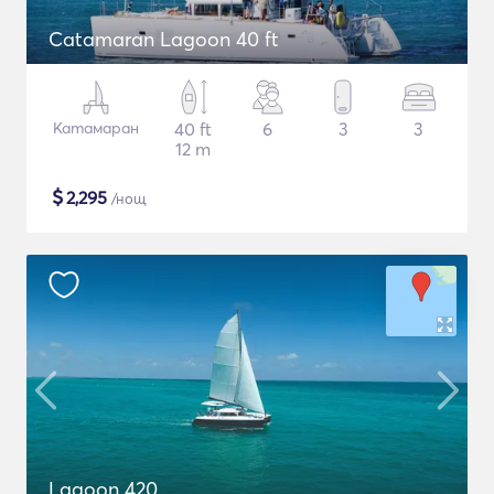
Catamaran Lagoon 40 ft
Катамаран
40 ft
6
3
3
12 m
$
2,295
/нощ
Lagoon 420