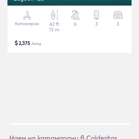
Катамаран
42 ft
6
3
3
13 m
$
2,375
/нощ
Наем на катамарани в Calderitas,