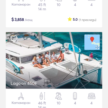
Катамаран
45 ft
10
4
4
14 m
$
3,858
5.0
/нощ
(1
прегледи
)
Lagoon 450F
Катамаран
46 ft
10
4
4
14 m