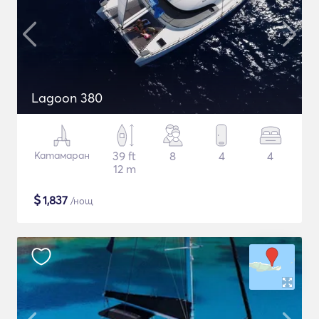
Lagoon 380
Катамаран
39 ft
8
4
4
12 m
$
1,837
/нощ