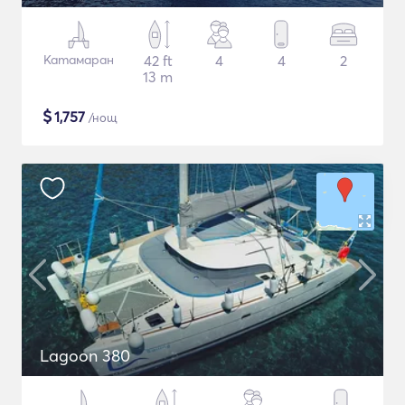
Катамаран
42 ft
4
4
2
13 m
$
1,757
/нощ
Lagoon 380