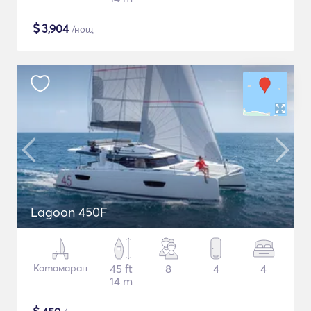
$
3,904
/нощ
Lagoon 450F
Катамаран
45 ft
8
4
4
14 m