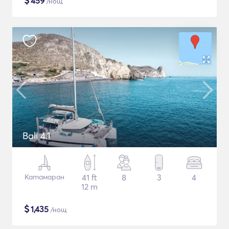
$
459
/нощ
Bali 4.1
Катамаран
41 ft
8
3
4
12 m
$
1,435
/нощ