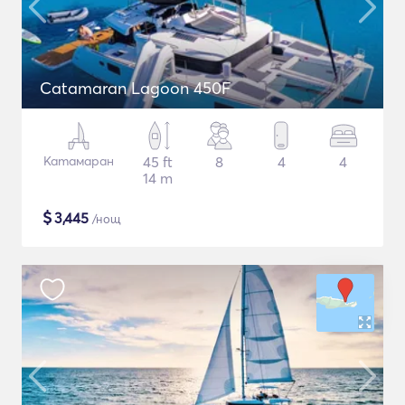
Catamaran Lagoon 450F
Катамаран
45 ft
8
4
4
14 m
$
3,445
/нощ