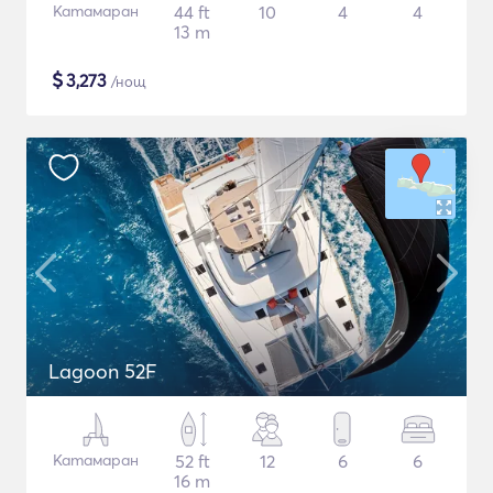
Катамаран
44 ft
10
4
4
13 m
$
3,273
/нощ
Lagoon 52F
Катамаран
52 ft
12
6
6
16 m