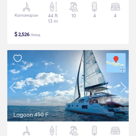
Катамаран
44 ft
10
4
4
13 m
$
2,526
/нощ
Lagoon 450 F