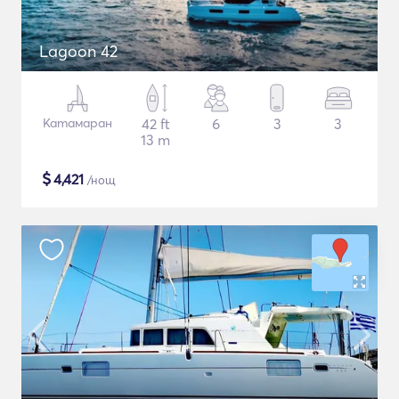
Lagoon 42
Катамаран
42 ft
6
3
3
13 m
$
4,421
/нощ