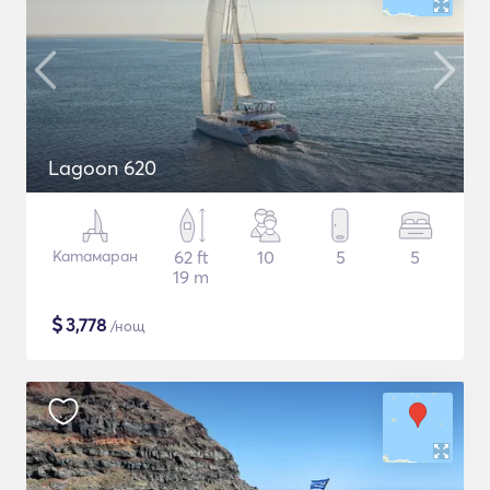
Lagoon 620
Катамаран
62 ft
10
5
5
19 m
$
3,778
/нощ