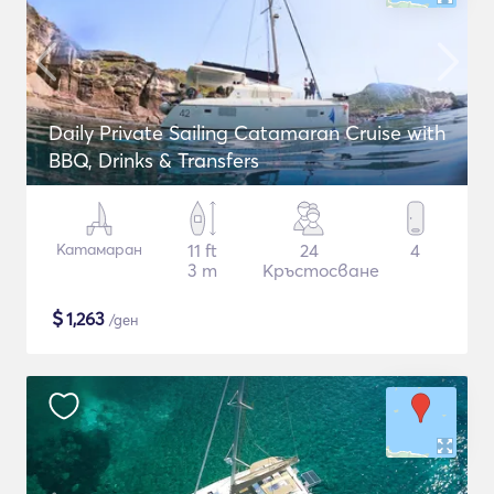
Daily Private Sailing Catamaran Cruise with
BBQ, Drinks & Transfers
Катамаран
11 ft
24
4
3 m
Кръстосване
$
1,263
/ден