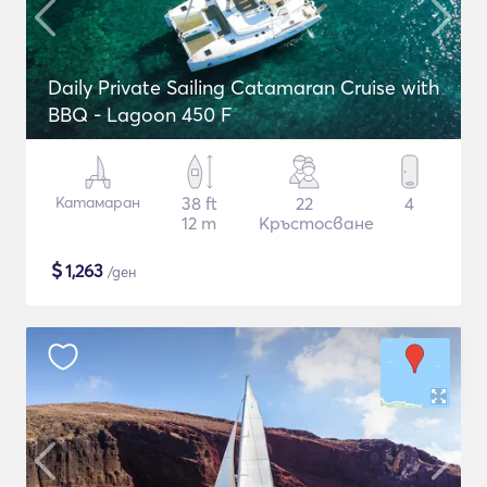
Daily Private Sailing Catamaran Cruise with
BBQ - Lagoon 450 F
Катамаран
38 ft
22
4
12 m
Кръстосване
$
1,263
/ден