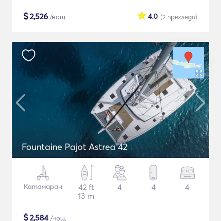
$
2,526
4.0
/нощ
(2
прегледи
)
Fountaine Pajot Astrea 42
Катамаран
42 ft
4
4
4
13 m
$
2,584
/нощ