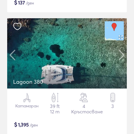
$
137
/ден
Lagoon 380
Катамаран
39 ft
4
3
12 m
Кръстосване
$
1,395
/ден