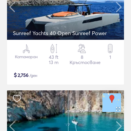
Sunreef Yachts 40 Open Sunreef Power
Катамаран
43 ft
8
1
13 m
Кръстосване
$
2,756
/ден