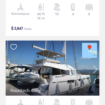
Катамаран
46 ft
10
4
4
14 m
$
3,847
/нощ
Nautitech 46Fly