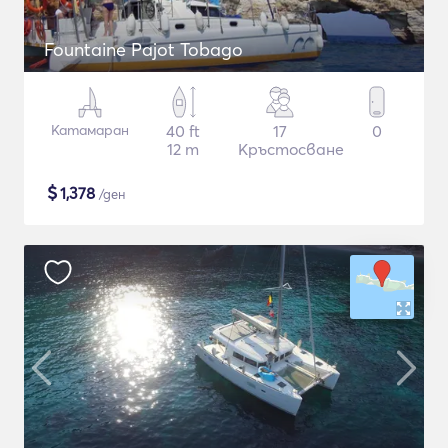
Fountaine Pajot Tobago
Катамаран
40 ft
17
0
12 m
Кръстосване
$
1,378
/ден