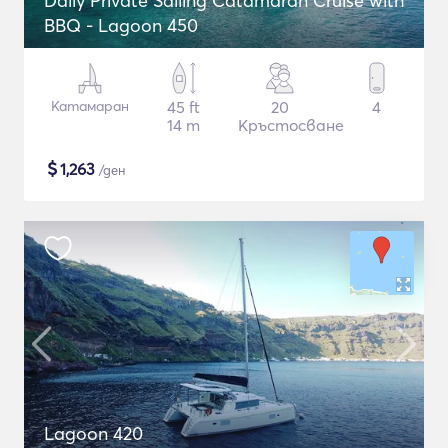
Daily Private Sailing Catamaran Cruise with
BBQ - Lagoon 450
Катамаран
45 ft
20
4
14 m
Кръстосване
$
1,263
/ден
Lagoon 420