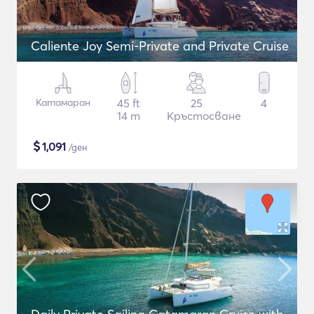
Caliente Joy Semi-Private and Private Cruise
Катамаран
45 ft
25
4
14 m
Кръстосване
$
1,091
/ден