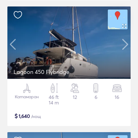
Lagoon 450 Flybridge
Катамаран
46 ft
12
6
16
14 m
$
1,640
/нощ