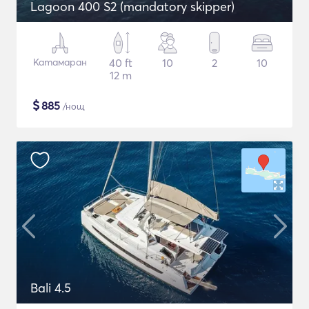
Lagoon 400 S2 (mandatory skipper)
Катамаран
40 ft
10
2
10
12 m
$
885
/нощ
Bali 4.5