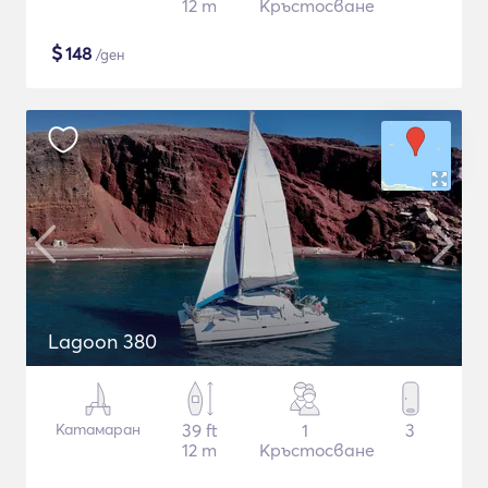
12 m
Кръстосване
$
148
/ден
Lagoon 380
Катамаран
39 ft
1
3
12 m
Кръстосване