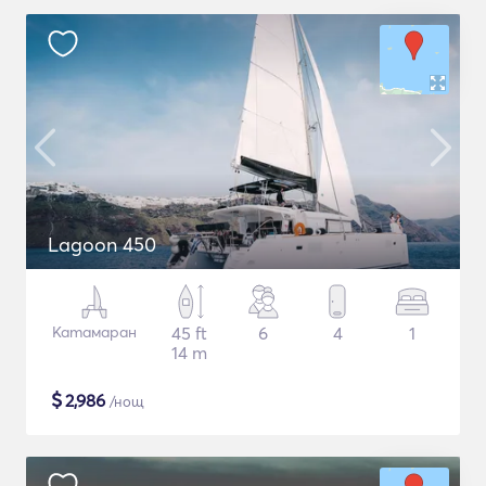
Lagoon 450
Катамаран
45 ft
6
4
1
14 m
$
2,986
/нощ