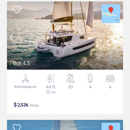
Bali 4.5
Катамаран
44 ft
10
4
4
13 m
$
2,526
/нощ