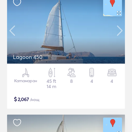
Lagoon 450
Катамаран
45 ft
8
4
4
14 m
$
2,067
/нощ