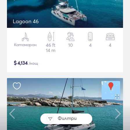
Lagoon 46
Катамаран
46 ft
10
4
4
14 m
$
4,134
/нощ
Филтри