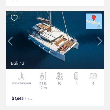
Bali 4.1
Катамаран
41 ft
10
4
4
12 m
$
1,665
/нощ