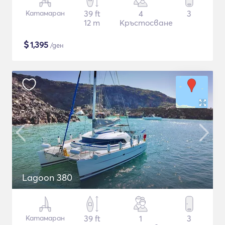
Катамаран
39 ft
4
3
12 m
Кръстосване
$
1,395
/ден
Lagoon 380
Катамаран
39 ft
1
3