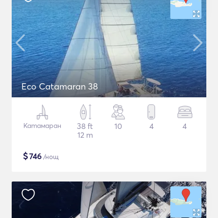
Eco Catamaran 38
Катамаран
38 ft
10
4
4
12 m
$
746
/нощ