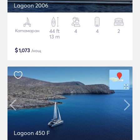
Lagoon 2006
Катамаран
44 ft
4
4
2
13 m
$
1,073
/нощ
Lagoon 450 F