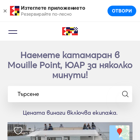
Изтеглете приложението
×
ОТВОРИ
Резервирайте по-лесно
Наемете катамаран в
Mouille Point, ЮАР за няколко
минути!
Търсене
Цената винаги включва екипажа.