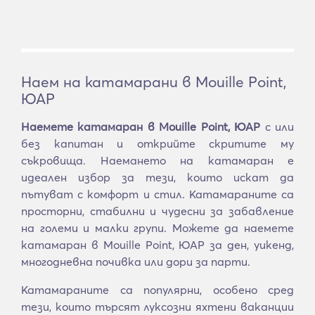
Наем на катамарани в Mouille Point,
ЮАР
Наемете катамаран в Mouille Point, ЮАР
с или
без капитан и открийте скритите му
съкровища. Наемането на катамаран е
идеален избор за тези, които искат да
пътуват с комфорт и стил. Катамараните са
просторни, стабилни и чудесни за забавление
на големи и малки групи. Можете да наемете
катамаран в Mouille Point, ЮАР за ден, уикенд,
многодневна почивка или дори за парти.
Катамараните са популярни, особено сред
тези, които търсят луксозни яхтени ваканции