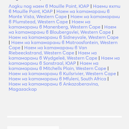
Лодки под наем в Mouille Point, ЮАР
|
Наеми яхти
в Mouille Point, ЮАР
|
Наем на катамарани в
Monte Vista, Western Cape
|
Наем на катамарани
в Plumstead, Western Cape
|
Наем на
катамарани в Manenberg, Western Cape
|
Наем
на катамарани в Bloubergsvlei, Western Cape
|
Наем на катамарани в Sidneyvale, Western Cape
|
Наем на катамарани в Matroosfontein, Western
Cape
|
Наем на катамарани в Van
Riebeeckstrand, Western Cape
|
Наем на
катамарани в Wydgeleë, Western Cape
|
Наем на
катамарани в Sonstraal, ЮАР
|
Наем на
катамарани в Mitchells Plain, Western Cape
|
Наем на катамарани в Kuilsrivier, Western Cape
|
Наем на катамарани в Mfuleni, South Africa
|
Наем на катамарани в Ankazoberavina,
Мадагаскар