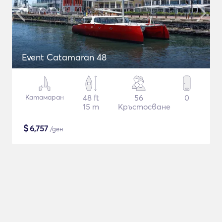
Event Catamaran 48
Катамаран
48 ft
56
0
15 m
Кръстосване
$
6,757
/ден