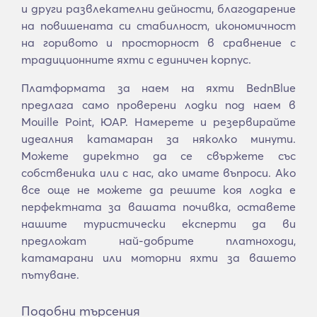
и други развлекателни дейности, благодарение
на повишената си стабилност, икономичност
на горивото и просторност в сравнение с
традиционните яхти с единичен корпус.
Платформата за наем на яхти BednBlue
предлага само проверени лодки под наем в
Mouille Point, ЮАР. Намерете и резервирайте
идеалния катамаран за няколко минути.
Можете директно да се свържете със
собственика или с нас, ако имате въпроси. Ако
все още не можете да решите коя лодка е
перфектната за вашата почивка, оставете
нашите туристически експерти да ви
предложат най-добрите платноходи,
катамарани или моторни яхти за вашето
пътуване.
Подобни търсения