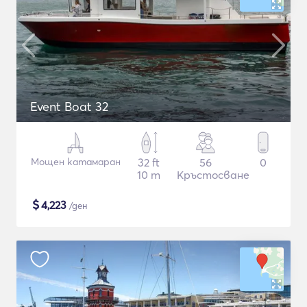
Event Boat 32
Мощен катамаран
32 ft
56
0
10 m
Кръстосване
$
4,223
/ден