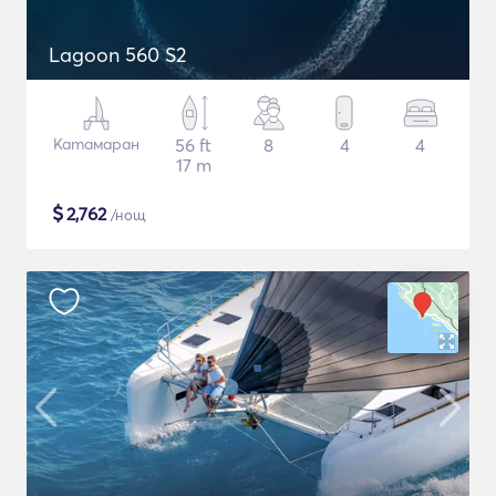
Lagoon 560 S2
Катамаран
56 ft
8
4
4
17 m
$
2,762
/нощ