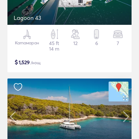
Lagoon 43
Катамаран
45 ft
12
6
7
14 m
$
1,529
/нощ