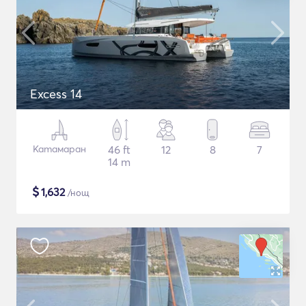
Excess 14
Катамаран
46 ft
12
8
7
14 m
$
1,632
/нощ