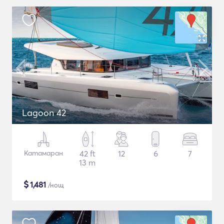
Lagoon 42
Катамаран
42 ft
12
6
7
13 m
$
1,481
/нощ