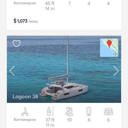
Катамаран
45 ft
7
4
4
14 m
$
1,073
/нощ
Lagoon 38
Катамаран
37 ft
10
6
6
11 m