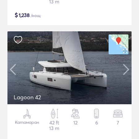
13 m
$
1,238
/нощ
Lagoon 42
Катамаран
42 ft
12
6
7
13 m