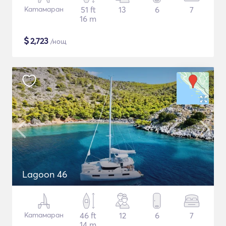
Катамаран
51 ft
13
6
7
16 m
$
2,723
/нощ
Lagoon 46
Катамаран
46 ft
12
6
7
14 m