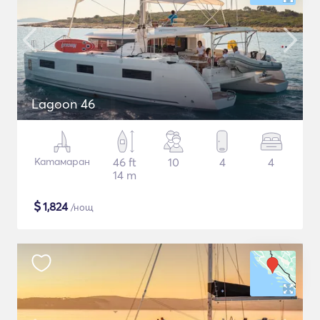
Lagoon 46
Катамаран
46 ft
10
4
4
14 m
$
1,824
/нощ