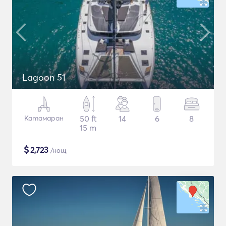
Lagoon 51
Катамаран
50 ft
14
6
8
15 m
$
2,723
/нощ