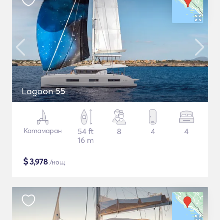
Lagoon 55
Катамаран
54 ft
8
4
4
16 m
$
3,978
/нощ