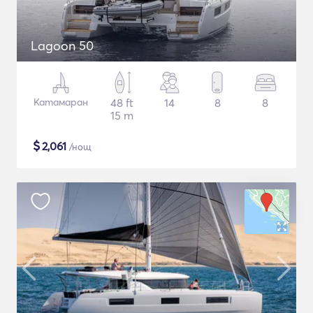
Lagoon 50
Катамаран
48 ft
14
8
8
15 m
$
2,061
/нощ