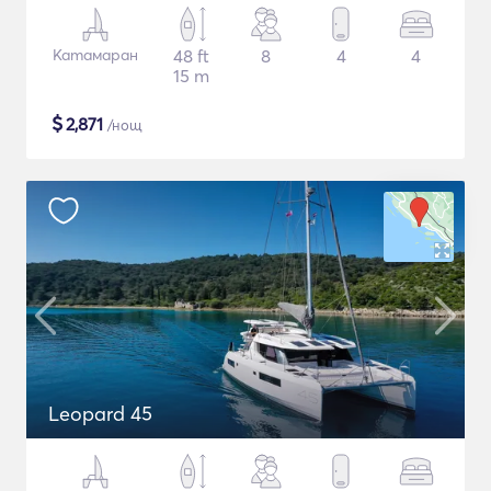
Катамаран
48 ft
8
4
4
15 m
$
2,871
/нощ
Leopard 45