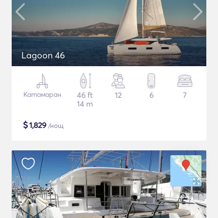
Lagoon 46
Катамаран
46 ft
12
6
7
14 m
$
1,829
/нощ