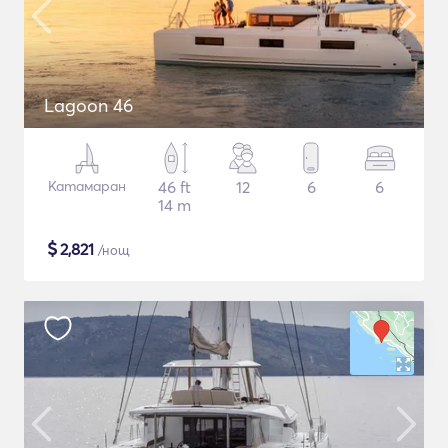
Lagoon 46
Катамаран
46 ft
12
6
6
14 m
$
2,821
/нощ