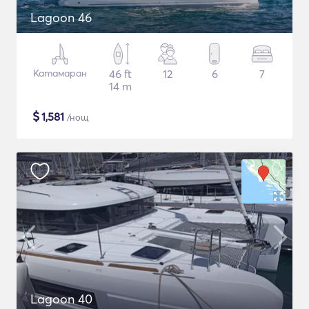
Lagoon 46
Катамаран
46 ft
12
6
7
14 m
$
1,581
/нощ
Lagoon 40