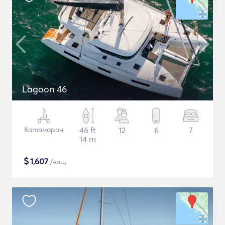
Lagoon 46
Катамаран
46 ft
12
6
7
14 m
$
1,607
/нощ