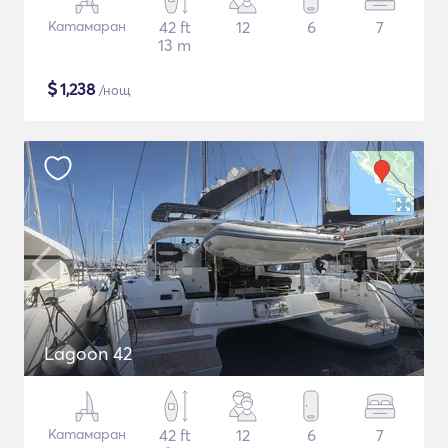
Катамаран
42 ft
12
6
7
13 m
$
1,238
/нощ
Lagoon 42
Катамаран
42 ft
12
6
7