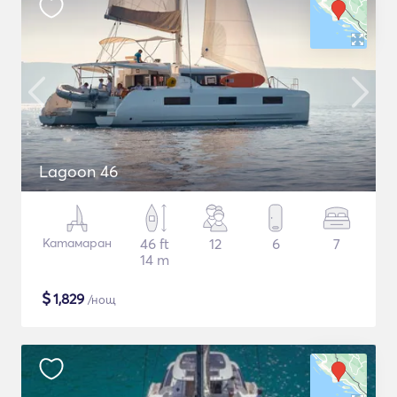
Lagoon 46
Катамаран
46 ft
12
6
7
14 m
$
1,829
/нощ