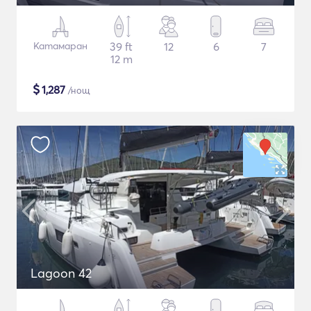
Катамаран
39 ft
12
6
7
12 m
$
1,287
/нощ
Lagoon 42