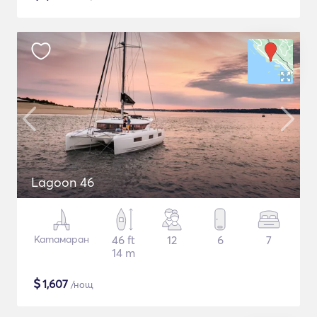
Lagoon 46
Катамаран
46 ft
12
6
7
14 m
$
1,607
/нощ