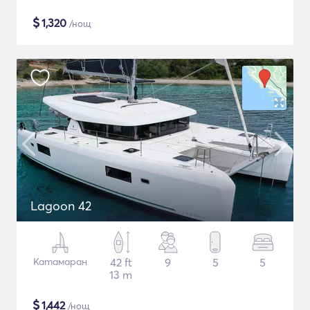
$
1,320
/нощ
Lagoon 42
Катамаран
42 ft
9
5
5
13 m
$
1,442
/нощ