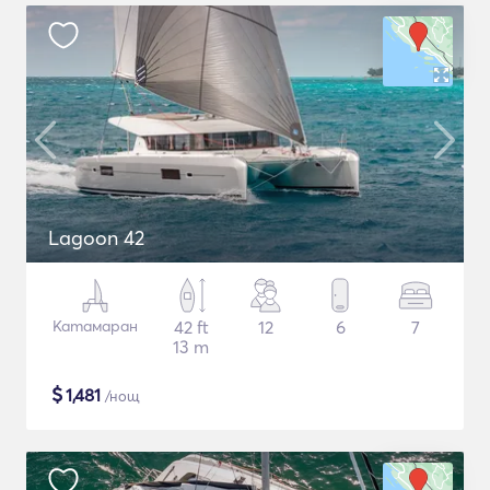
Lagoon 42
Катамаран
42 ft
12
6
7
13 m
$
1,481
/нощ