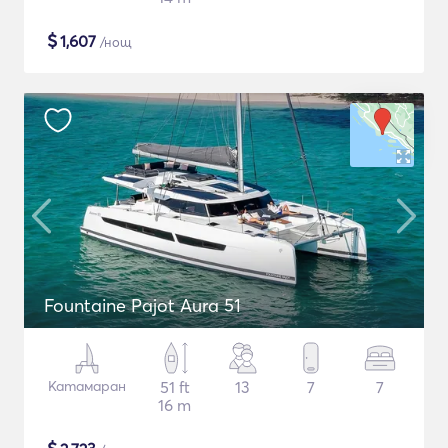
$
1,607
/нощ
Fountaine Pajot Aura 51
Катамаран
51 ft
13
7
7
16 m