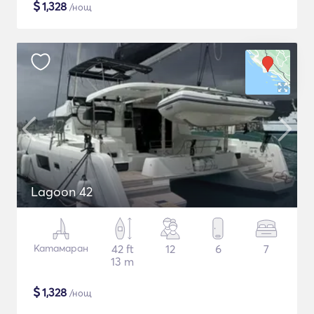
$
1,328
/нощ
Lagoon 42
Катамаран
42 ft
12
6
7
13 m
$
1,328
/нощ