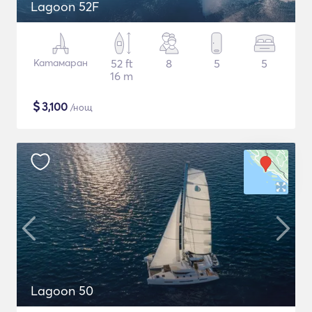
Lagoon 52F
Катамаран
52 ft
8
5
5
16 m
$
3,100
/нощ
Lagoon 50