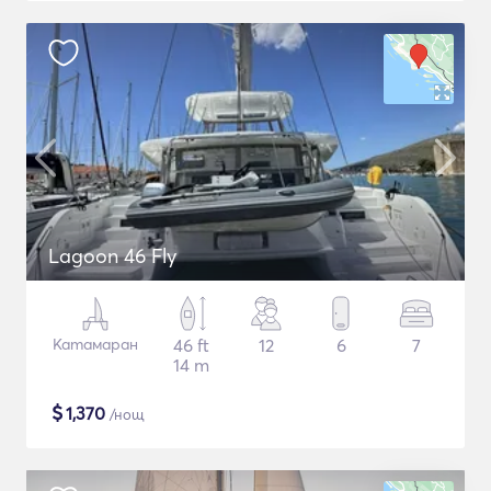
Lagoon 46 Fly
Катамаран
46 ft
12
6
7
14 m
$
1,370
/нощ