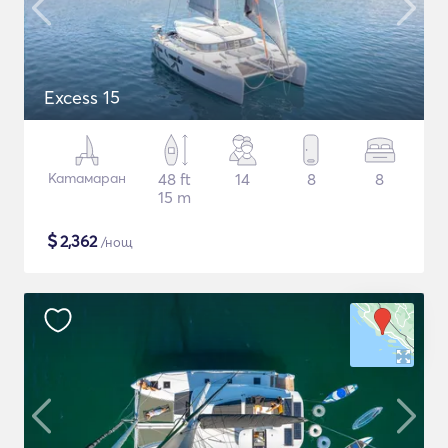
Excess 15
Катамаран
48 ft
14
8
8
15 m
$
2,362
/нощ