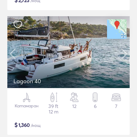
$
2,723
/нощ
Lagoon 40
Катамаран
39 ft
12
6
7
12 m
$
1,360
/нощ