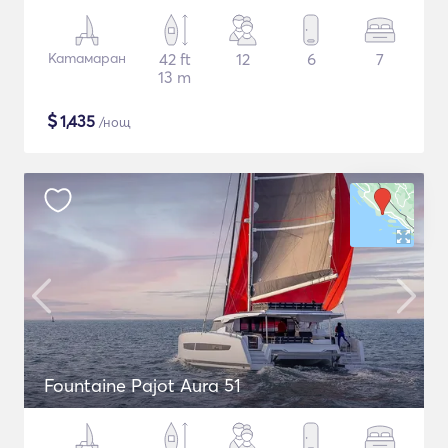
Катамаран
42 ft
12
6
7
13 m
$
1,435
/нощ
Fountaine Pajot Aura 51