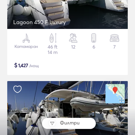
Lagoon 450 F Luxury
Катамаран
46 ft
12
6
7
14 m
$
1,427
/нощ
Филтри