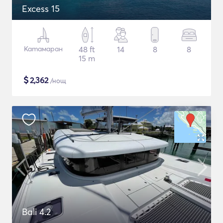
Excess 15
Катамаран
48 ft
14
8
8
15 m
$
2,362
/нощ
Bali 4.2