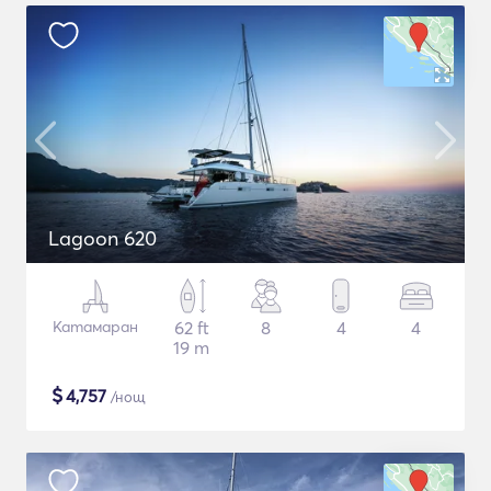
Lagoon 620
Катамаран
62 ft
8
4
4
19 m
$
4,757
/нощ