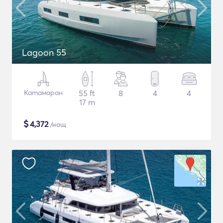
Lagoon 55
Катамаран
55 ft
8
4
4
17 m
$
4,372
/нощ