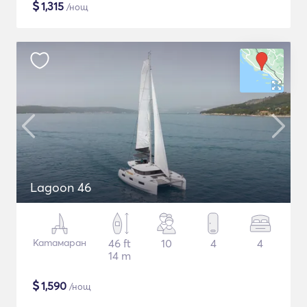
$
1,315
/нощ
Lagoon 46
Катамаран
46 ft
10
4
4
14 m
$
1,590
/нощ