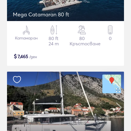
Mega Catamaran 80 ft
Катамаран
80 ft
80
0
24 m
Кръстосване
$
7,465
/ден