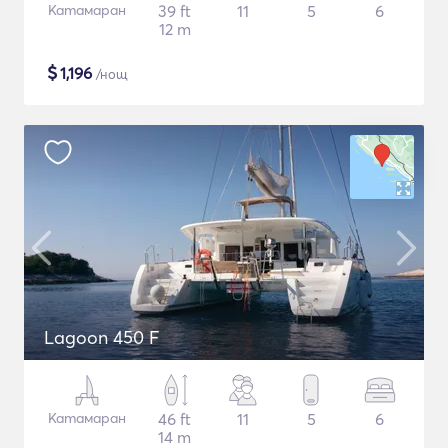
Катамаран
39 ft
11
5
6
12 m
$
1,196
/нощ
Lagoon 450 F
Катамаран
46 ft
11
5
6
14 m