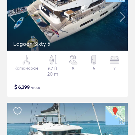
Lagoon Sixty 5
Катамаран
67 ft
8
6
7
20 m
$
6,299
/нощ