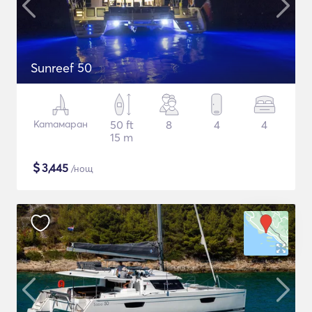
Sunreef 50
Катамаран
50 ft
8
4
4
15 m
$
3,445
/нощ