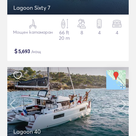
Lagoon Sixty 7
Мощен катамаран
66 ft
8
4
4
20 m
$
5,693
/нощ
Lagoon 40