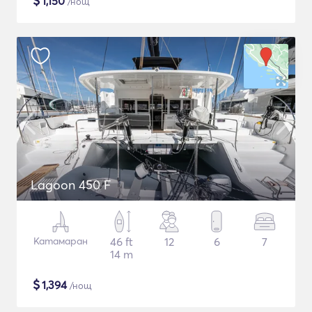
$
1,150
/нощ
Lagoon 450 F
Катамаран
46 ft
12
6
7
14 m
$
1,394
/нощ