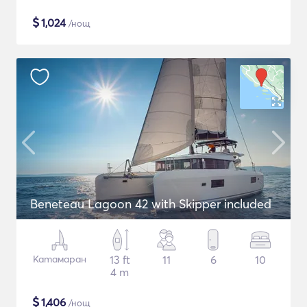
$
1,024
/нощ
Beneteau Lagoon 42 with Skipper included
Катамаран
13 ft
11
6
10
4 m
$
1,406
/нощ