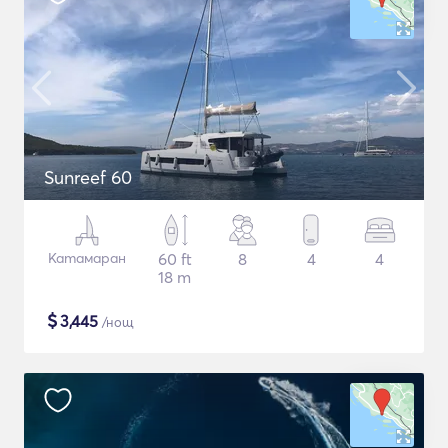
Sunreef 60
Катамаран
60 ft
8
4
4
18 m
$
3,445
/нощ