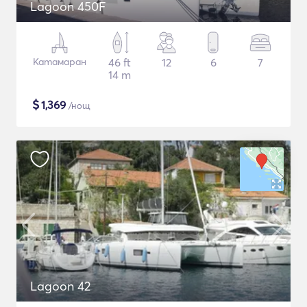
Lagoon 450F
Катамаран
46 ft
12
6
7
14 m
$
1,369
/нощ
Lagoon 42