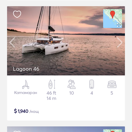
Lagoon 46
Катамаран
46 ft
10
4
5
14 m
$
1,940
/нощ