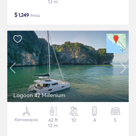
13 m
$
1,249
/нощ
Lagoon 42 Millenium
Катамаран
42 ft
10
4
5
13 m