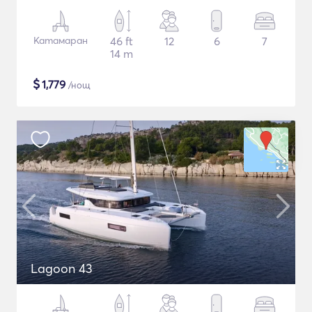
Катамаран
46 ft
12
6
7
14 m
$
1,779
/нощ
Lagoon 43