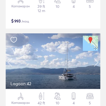
Катамаран
39 ft
10
4
5
12 m
$
993
/нощ
Lagoon 42
Катамаран
42 ft
10
4
5