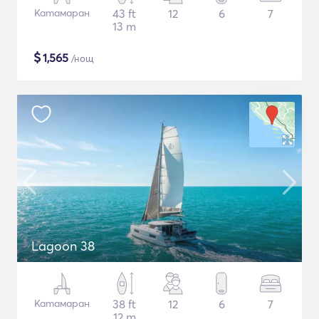
Катамаран
43 ft
12
6
7
13 m
$
1,565
/нощ
Lagoon 38
Катамаран
38 ft
12
6
7
12 m