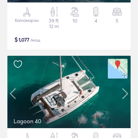
Катамаран
39 ft
10
4
5
12 m
$
1,077
/нощ
Lagoon 40