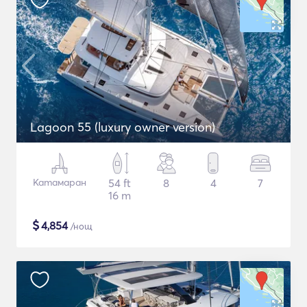
Lagoon 55 (luxury owner version)
Катамаран
54 ft
8
4
7
16 m
$
4,854
/нощ