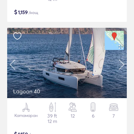
$
1,159
/нощ
Lagoon 40
Катамаран
39 ft
12
6
7
12 m