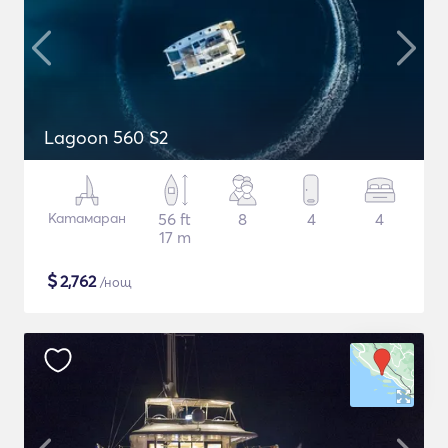
Lagoon 560 S2
Катамаран
56 ft
8
4
4
17 m
$
2,762
/нощ