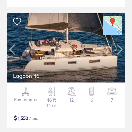
Lagoon 46
Катамаран
46 ft
12
6
7
14 m
$
1,552
/нощ