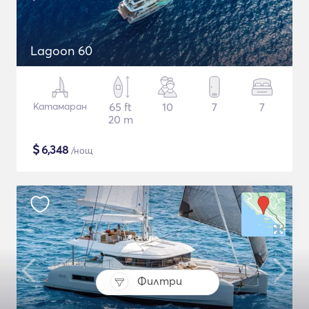
Lagoon 60
Катамаран
65 ft
10
7
7
20 m
$
6,348
/нощ
Филтри