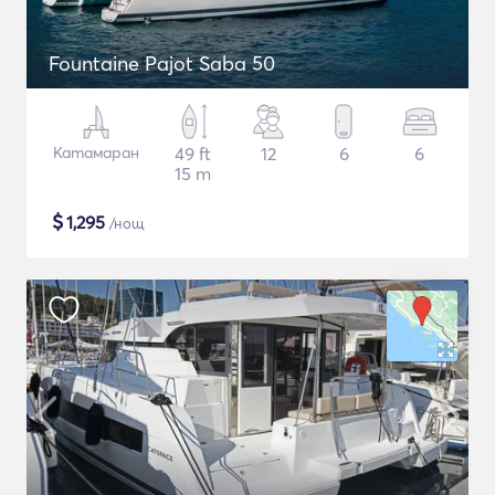
Fountaine Pajot Saba 50
Катамаран
49 ft
12
6
6
15 m
$
1,295
/нощ