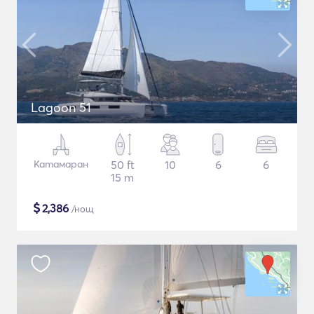
Lagoon 51
Катамаран
50 ft
10
6
6
15 m
$
2,386
/нощ