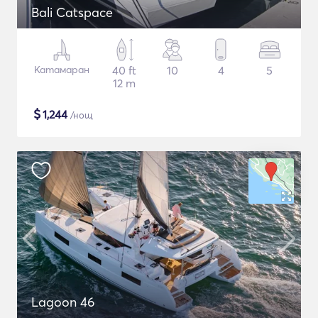
Bali Catspace
Катамаран
40 ft
10
4
5
12 m
$
1,244
/нощ
Lagoon 46