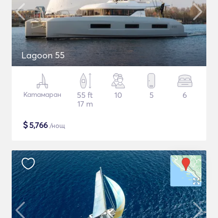
Lagoon 55
Катамаран
55 ft
10
5
6
17 m
$
5,766
/нощ