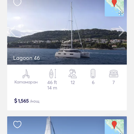
Lagoon 46
Катамаран
46 ft
12
6
7
14 m
$
1,565
/нощ