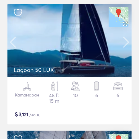
Lagoon 50 LUX
Катамаран
48 ft
10
6
6
15 m
$
3,121
/нощ