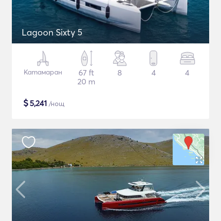
Lagoon Sixty 5
Катамаран
67 ft
8
4
4
20 m
$
5,241
/нощ