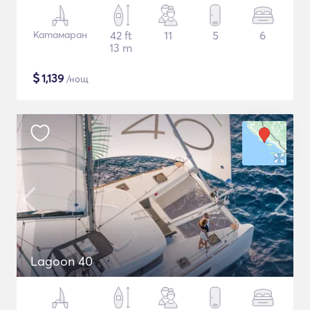
Катамаран
42 ft
11
5
6
13 m
$
1,139
/нощ
Lagoon 40