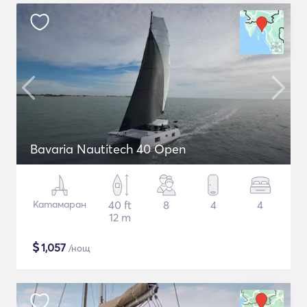
Bavaria Nautitech 40 Open
Катамаран
40 ft
8
4
4
12 m
$
1,057
/нощ