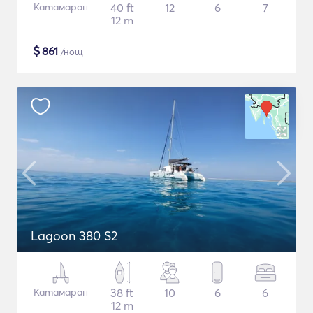
Катамаран
40 ft
12
6
7
12 m
$
861
/нощ
Lagoon 380 S2
Катамаран
38 ft
10
6
6
12 m