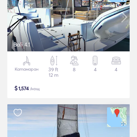
Bali 4.1
Катамаран
39 ft
8
4
4
12 m
$
1,574
/нощ