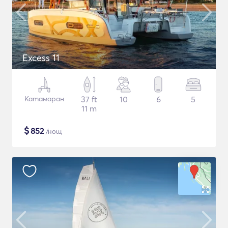
Excess 11
Катамаран
37 ft
10
6
5
11 m
$
852
/нощ