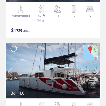
Катамаран
47 ft
11
5
6
14 m
$
1,729
/нощ
Bali 4.0