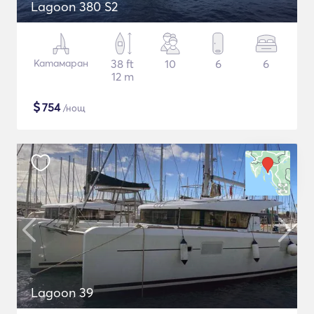
Lagoon 380 S2
Катамаран
38 ft
10
6
6
12 m
$
754
/нощ
Lagoon 39