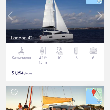
Lagoon 42
Катамаран
42 ft
10
6
6
13 m
$
1,254
/нощ