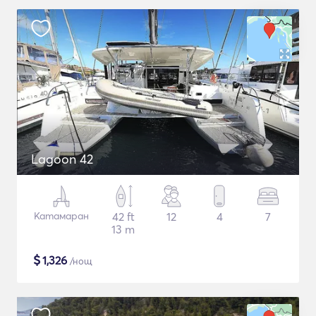
Lagoon 42
Катамаран
42 ft
12
4
7
13 m
$
1,326
/нощ