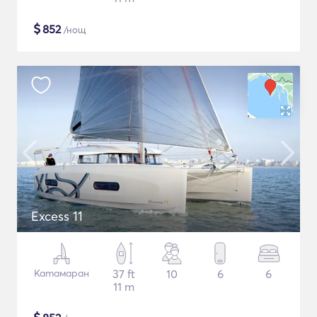
$
852
/нощ
Excess 11
Катамаран
37 ft
10
6
6
11 m