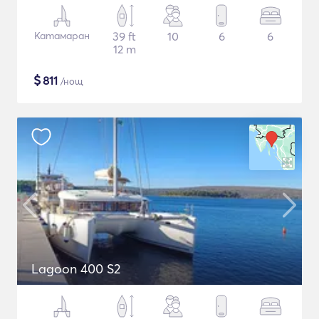
Катамаран
39 ft
10
6
6
12 m
$
811
/нощ
Lagoon 400 S2