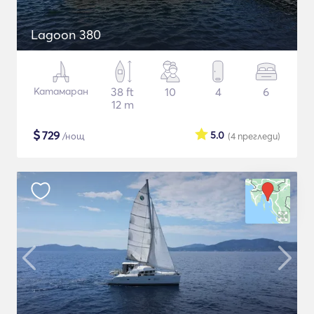
Lagoon 380
Катамаран
38 ft
10
4
6
12 m
$
729
5.0
/нощ
(4
прегледи
)