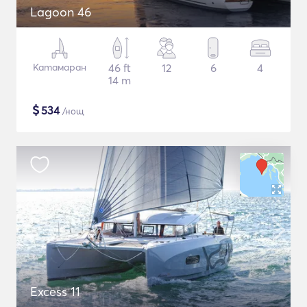
Lagoon 46
Катамаран
46 ft
12
6
4
14 m
$
534
/нощ
Excess 11