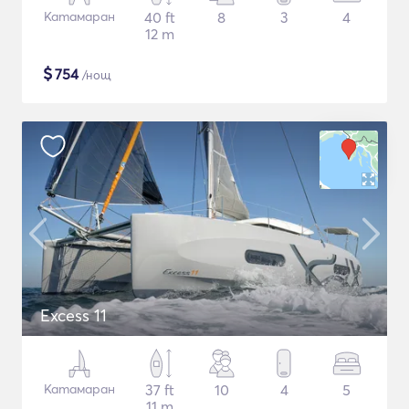
Катамаран
40 ft
8
3
4
12 m
$
754
/нощ
Excess 11
Катамаран
37 ft
10
4
5
11 m