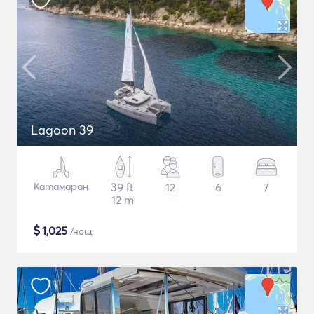
Lagoon 39
Катамаран
39 ft
12
6
7
12 m
$
1,025
/нощ