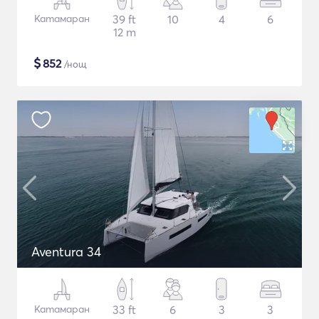
Катамаран
39 ft
10
4
6
12 m
$
852
/нощ
Aventura 34
Катамаран
33 ft
6
3
3