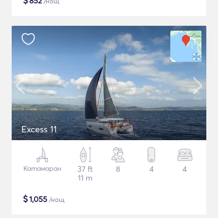
$
852
/нощ
Excess 11
Катамаран
37 ft
8
4
4
11 m
$
1,055
/нощ