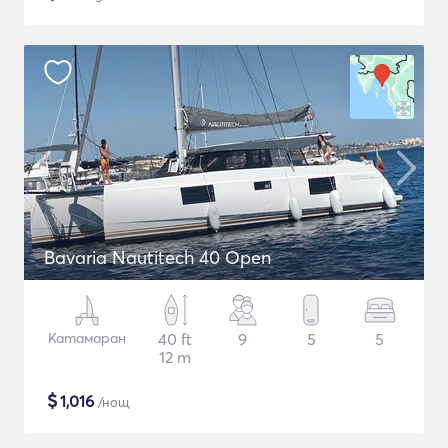
Bavaria Nautitech 40 Open
Катамаран
40 ft
9
5
5
12 m
$
1,016
/нощ