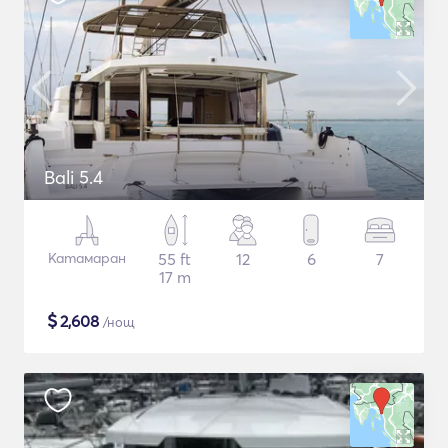
Bali 5.4
Катамаран
55 ft
12
6
7
17 m
$
2,608
/нощ