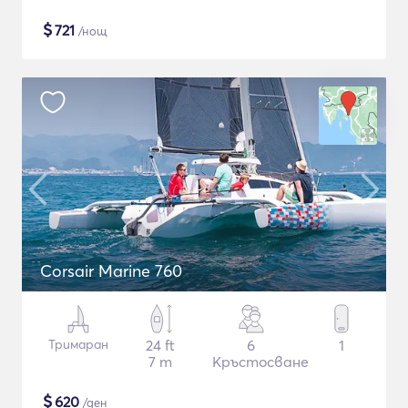
$
721
/нощ
Corsair Marine 760
Тримаран
24 ft
6
1
7 m
Кръстосване
$
620
/ден