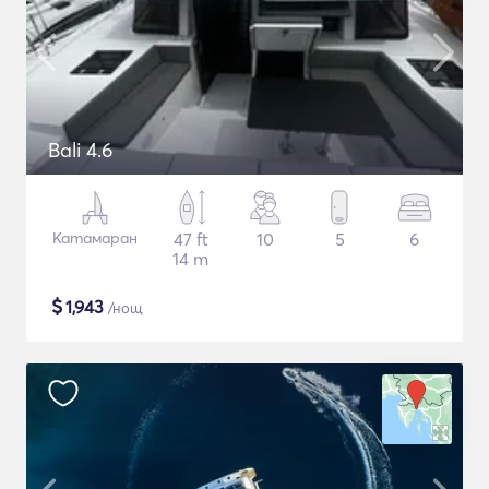
Bali 4.6
Катамаран
47 ft
10
5
6
14 m
$
1,943
/нощ