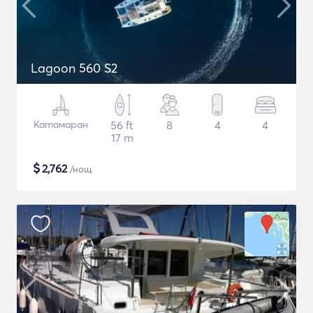
Lagoon 560 S2
Катамаран
56 ft
8
4
4
17 m
$
2,762
/нощ