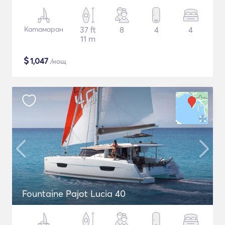
Катамаран
37 ft
8
4
4
11 m
$
1,047
/нощ
Fountaine Pajot Lucia 40