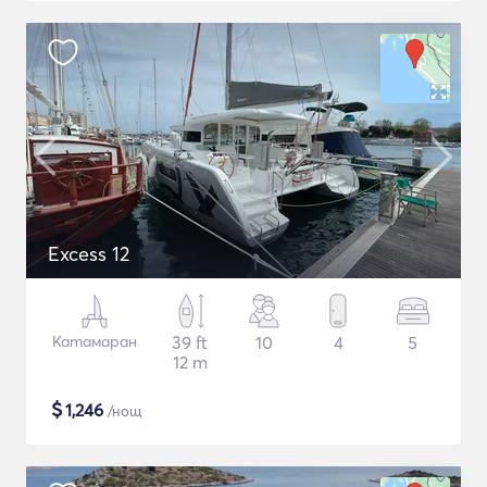
Excess 12
Катамаран
39 ft
10
4
5
12 m
$
1,246
/нощ