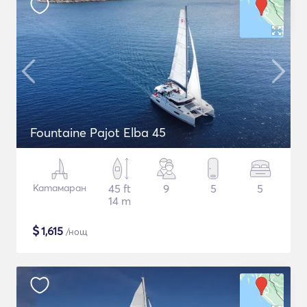
Fountaine Pajot Elba 45
Катамаран
45 ft
9
5
5
14 m
$
1,615
/нощ