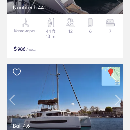
Nautitech 441
Катамаран
44 ft
12
6
7
13 m
$
986
/нощ
Bali 4.6