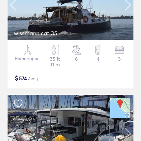
wissmann cat 35
Катамаран
35 ft
6
4
3
11 m
$
574
/нощ