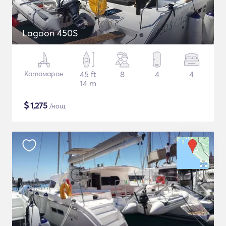
Lagoon 450S
Катамаран
45 ft
8
4
4
14 m
$
1,275
/нощ