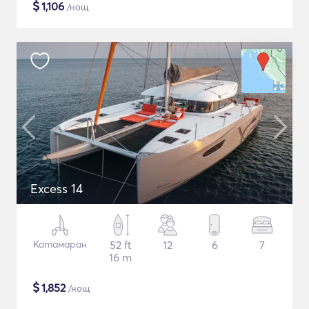
$
1,106
/нощ
Excess 14
Катамаран
52 ft
12
6
7
16 m
$
1,852
/нощ