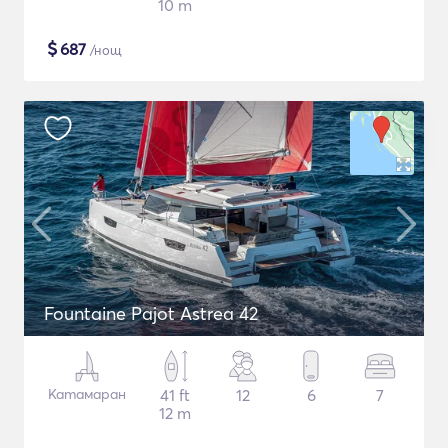
10 m
$
687
/нощ
Fountaine Pajot Astrea 42
Катамаран
41 ft
12
6
7
12 m