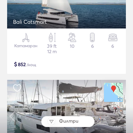
Bali Catsmart
Катамаран
39 ft
10
6
6
12 m
$
852
/нощ
Филтри