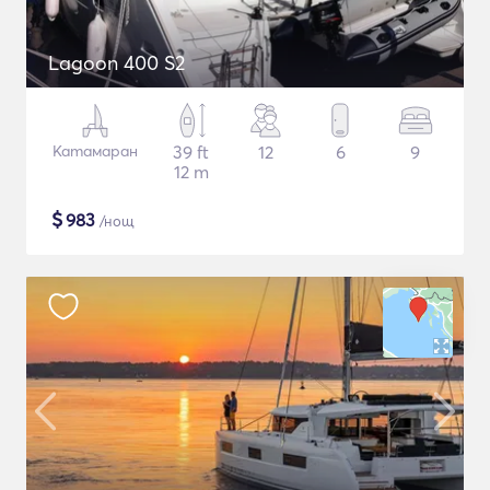
Lagoon 400 S2
Катамаран
39 ft
12
6
9
12 m
$
983
/нощ