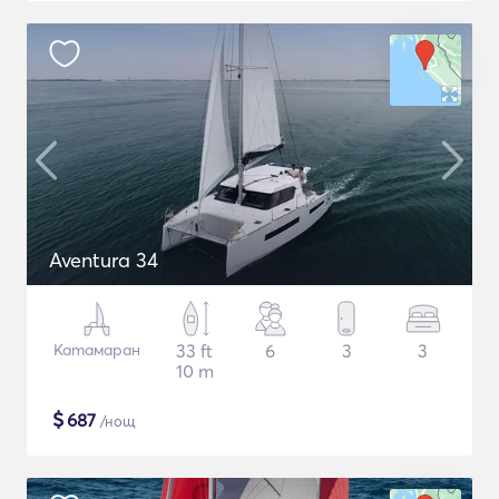
Aventura 34
Катамаран
33 ft
6
3
3
10 m
$
687
/нощ