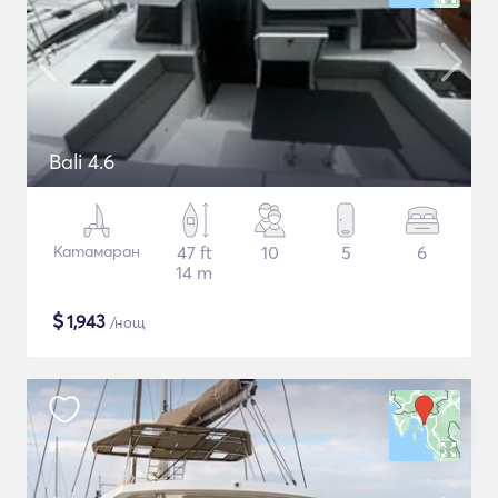
Bali 4.6
Катамаран
47 ft
10
5
6
14 m
$
1,943
/нощ