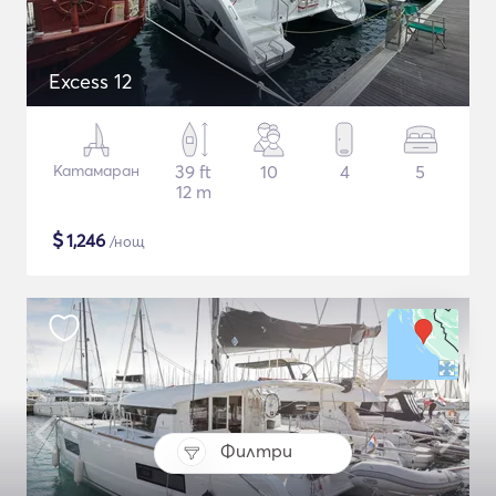
Excess 12
Катамаран
39 ft
10
4
5
12 m
$
1,246
/нощ
Филтри