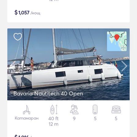
$
1,057
/нощ
Bavaria Nautitech 40 Open
Катамаран
40 ft
9
5
5
12 m