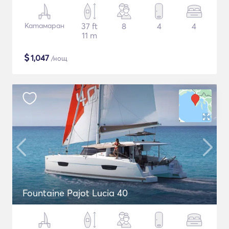
Катамаран
37 ft
8
4
4
11 m
$
1,047
/нощ
Fountaine Pajot Lucia 40