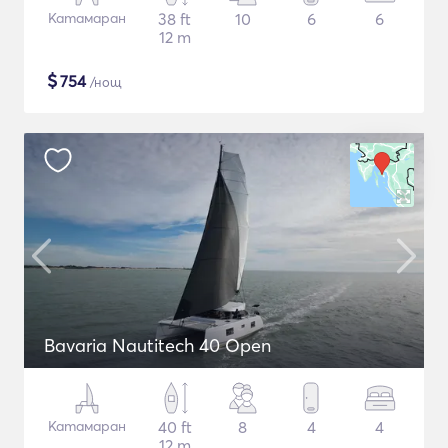
Катамаран
38 ft
10
6
6
12 m
$
754
/нощ
Bavaria Nautitech 40 Open
Катамаран
40 ft
8
4
4
12 m