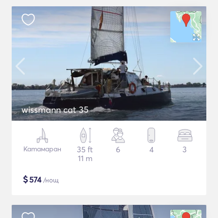
wissmann cat 35
Катамаран
35 ft
6
4
3
11 m
$
574
/нощ