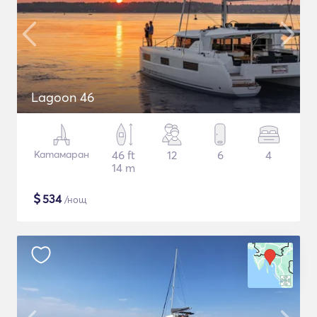
Lagoon 46
Катамаран
46 ft
12
6
4
14 m
$
534
/нощ