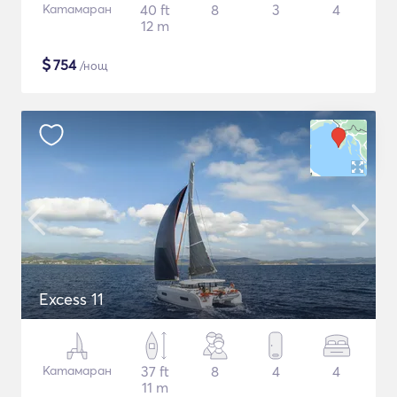
Катамаран
40 ft
8
3
4
12 m
$
754
/нощ
Excess 11
Катамаран
37 ft
8
4
4
11 m