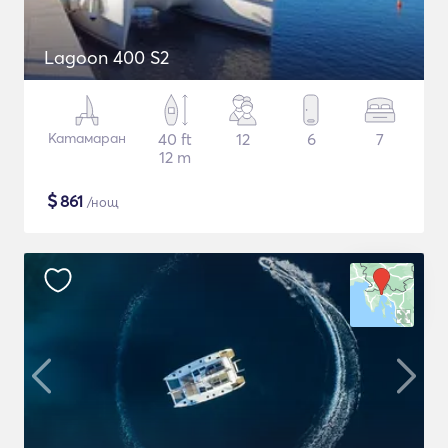
Lagoon 400 S2
Катамаран
40 ft
12
6
7
12 m
$
861
/нощ