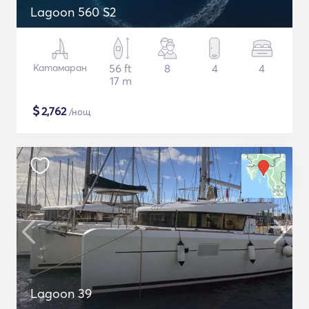
Lagoon 560 S2
Катамаран
56 ft
8
4
4
17 m
$
2,762
/нощ
Lagoon 39