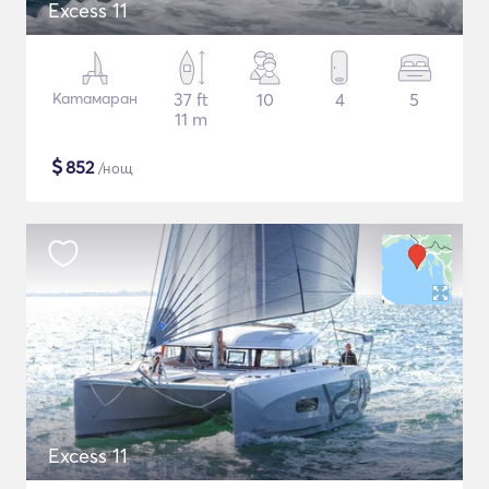
Excess 11
Катамаран
37 ft
10
4
5
11 m
$
852
/нощ
Excess 11