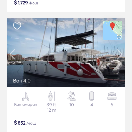
$
1,729
/нощ
Bali 4.0
Катамаран
39 ft
10
4
6
12 m
$
852
/нощ