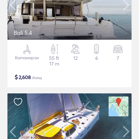
Bali 5.4
Катамаран
55 ft
12
6
7
17 m
$
2,608
/нощ