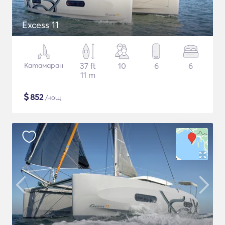
Excess 11
Катамаран
37 ft
10
6
6
11 m
$
852
/нощ