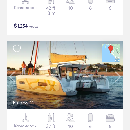
Катамаран
42 ft
10
6
6
13 m
$
1,254
/нощ
Excess 11
Катамаран
37 ft
10
6
5