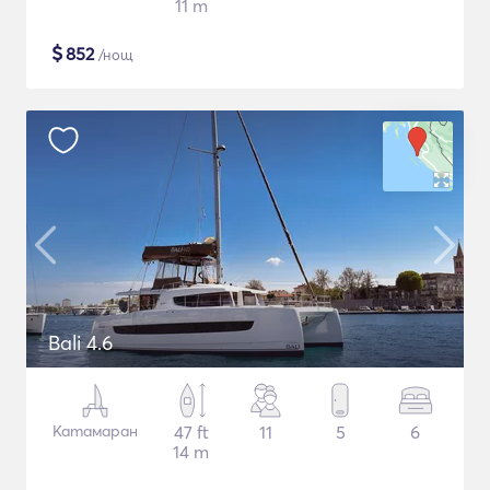
11 m
$
852
/нощ
Bali 4.6
Катамаран
47 ft
11
5
6
14 m