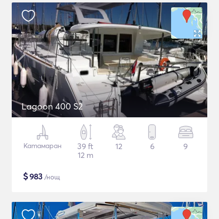
Lagoon 400 S2
Катамаран
39 ft
12
6
9
12 m
$
983
/нощ