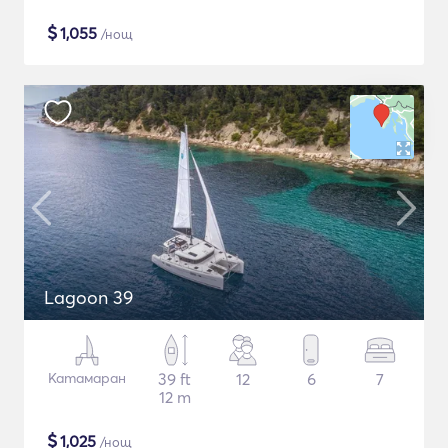
$
1,055
/нощ
Lagoon 39
Катамаран
39 ft
12
6
7
12 m
$
1,025
/нощ