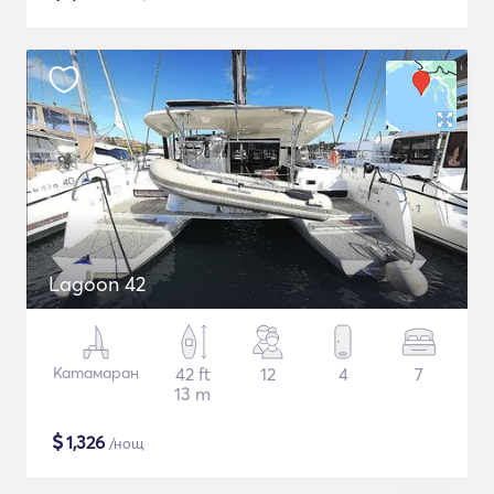
Lagoon 42
Катамаран
42 ft
12
4
7
13 m
$
1,326
/нощ