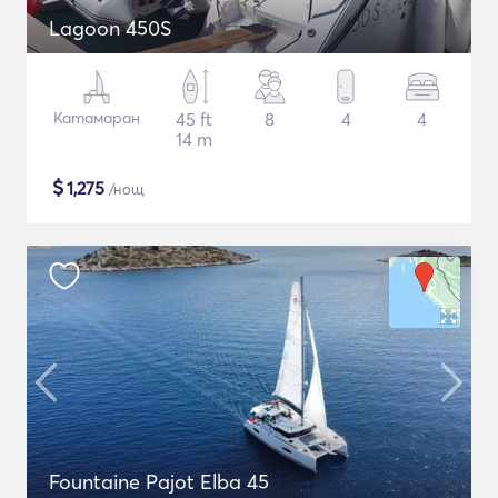
Lagoon 450S
Катамаран
45 ft
8
4
4
14 m
$
1,275
/нощ
Fountaine Pajot Elba 45