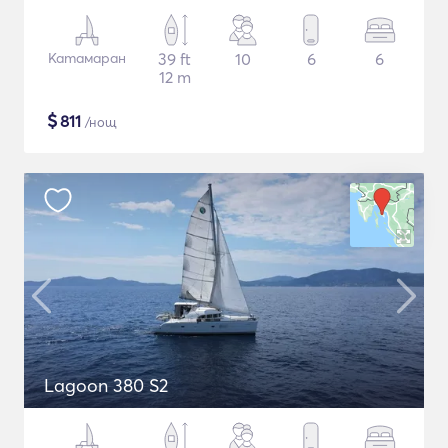
Катамаран
39 ft
10
6
6
12 m
$
811
/нощ
Lagoon 380 S2