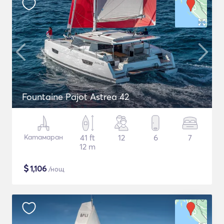
Fountaine Pajot Astrea 42
Катамаран
41 ft
12
6
7
12 m
$
1,106
/нощ