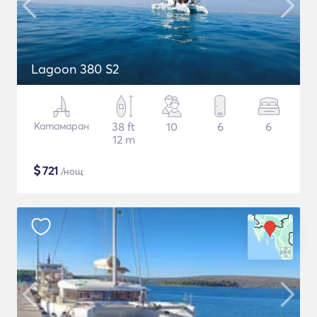
Lagoon 380 S2
Катамаран
38 ft
10
6
6
12 m
$
721
/нощ