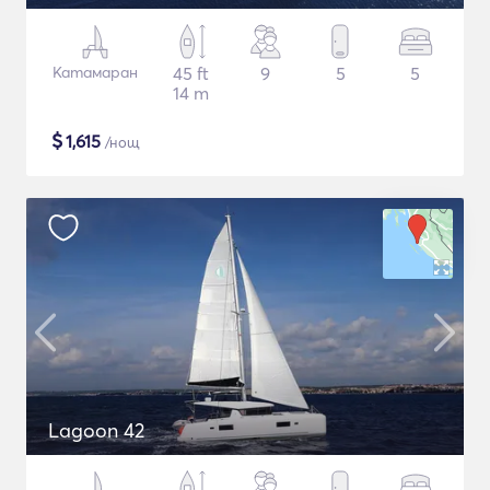
Катамаран
45 ft
9
5
5
14 m
$
1,615
/нощ
Lagoon 42