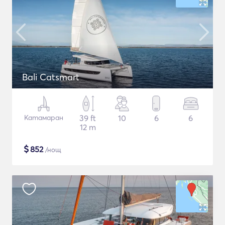
Bali Catsmart
Катамаран
39 ft
10
6
6
12 m
$
852
/нощ