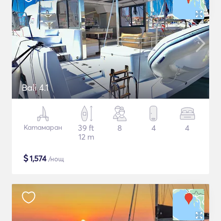
Bali 4.1
Катамаран
39 ft
8
4
4
12 m
$
1,574
/нощ