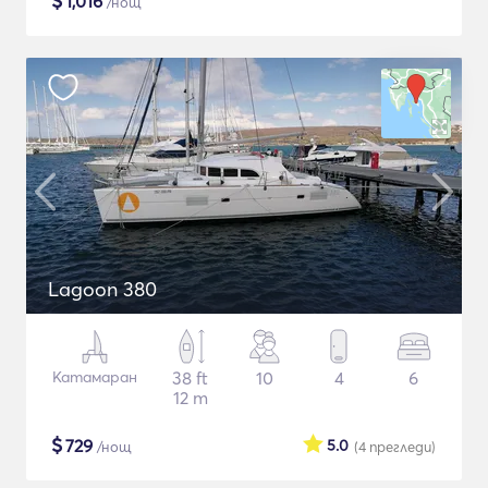
$
1,016
/нощ
Lagoon 380
Катамаран
38 ft
10
4
6
12 m
$
729
5.0
/нощ
(4
прегледи
)