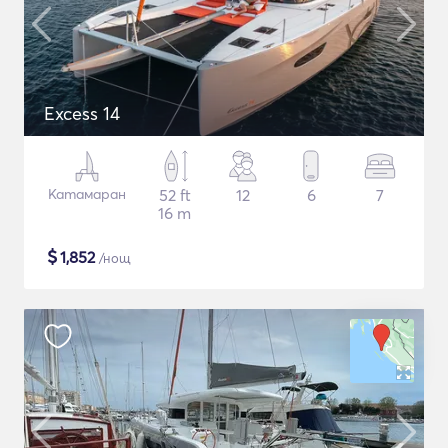
Excess 14
Катамаран
52 ft
12
6
7
16 m
$
1,852
/нощ