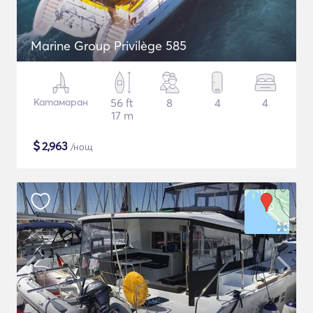
Marine Group Privilège 585
Катамаран
56 ft
8
4
4
17 m
$
2,963
/нощ