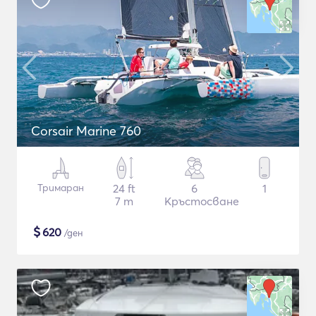
Corsair Marine 760
Тримаран
24 ft
6
1
7 m
Кръстосване
$
620
/ден