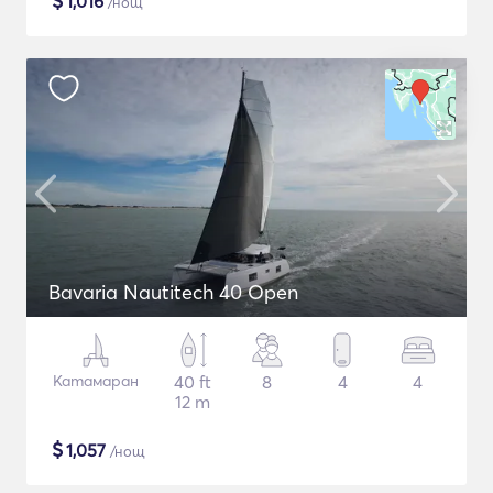
$
1,016
/нощ
Bavaria Nautitech 40 Open
Катамаран
40 ft
8
4
4
12 m
$
1,057
/нощ