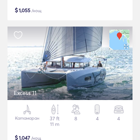
$
1,055
/нощ
Excess 11
Катамаран
37 ft
8
4
4
11 m
$
1,047
/нощ