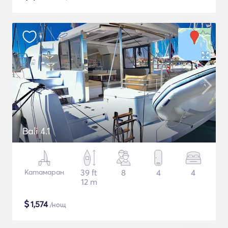
Bali 4.1
Катамаран
39 ft
8
4
4
12 m
$
1,574
/нощ