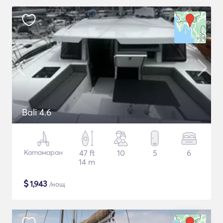
Bali 4.6
Катамаран
47 ft
10
5
6
14 m
$
1,943
/нощ