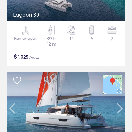
Lagoon 39
Катамаран
39 ft
12
6
7
12 m
$
1,025
/нощ