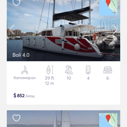
Bali 4.0
Катамаран
39 ft
10
4
6
12 m
$
852
/нощ