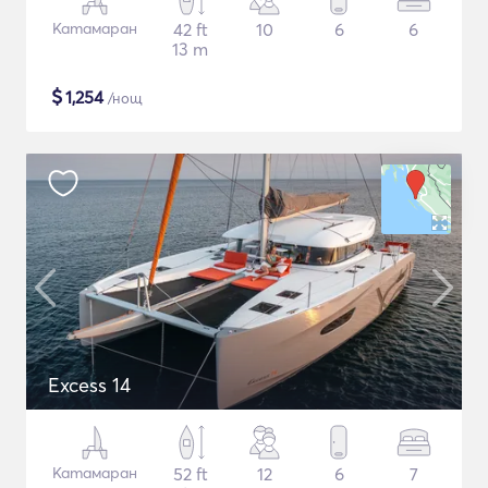
Катамаран
42 ft
10
6
6
13 m
$
1,254
/нощ
Excess 14
Катамаран
52 ft
12
6
7