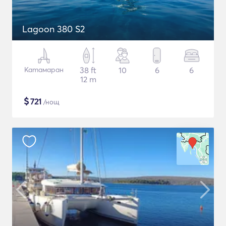
Lagoon 380 S2
Катамаран
38 ft
10
6
6
12 m
$
721
/нощ