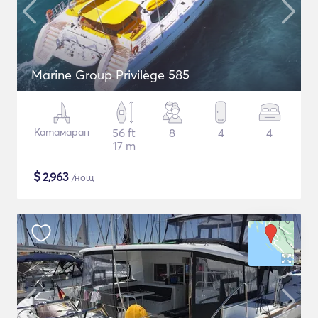
Marine Group Privilège 585
Катамаран
56 ft
8
4
4
17 m
$
2,963
/нощ