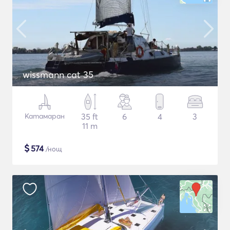
wissmann cat 35
Катамаран
35 ft
6
4
3
11 m
$
574
/нощ