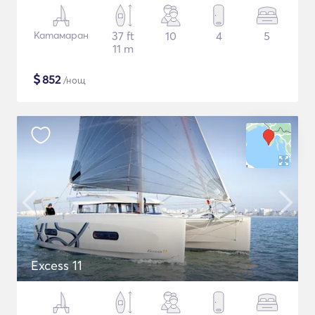
Катамаран
37 ft
10
4
5
11 m
$
852
/нощ
Excess 11