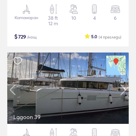
Катамаран
38 ft
10
4
6
12 m
$
729
5.0
/нощ
(4
прегледи
)
Lagoon 39