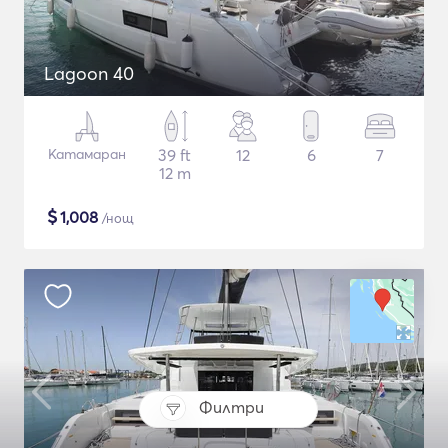
Lagoon 40
Катамаран
39 ft
12
6
7
12 m
$
1,008
/нощ
Филтри