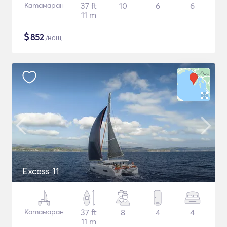
Катамаран
37 ft
10
6
6
11 m
$
852
/нощ
Excess 11
Катамаран
37 ft
8
4
4
11 m