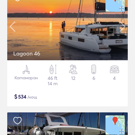
Lagoon 46
Катамаран
46 ft
12
6
4
14 m
$
534
/нощ