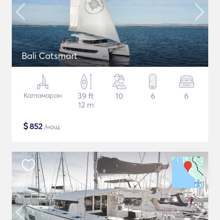
Bali Catsmart
Катамаран
39 ft
10
6
6
12 m
$
852
/нощ