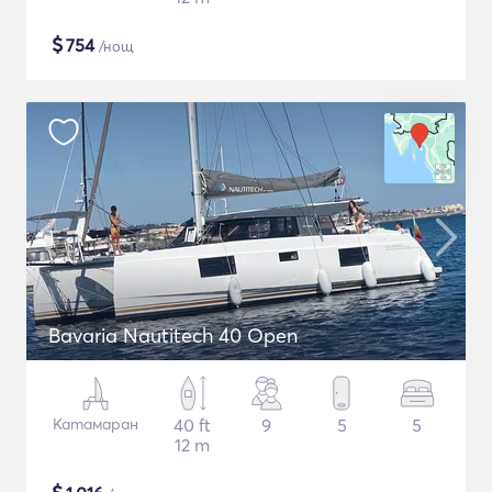
$
754
/нощ
Bavaria Nautitech 40 Open
Катамаран
40 ft
9
5
5
12 m