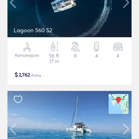
Lagoon 560 S2
Катамаран
56 ft
8
4
4
17 m
$
2,762
/нощ