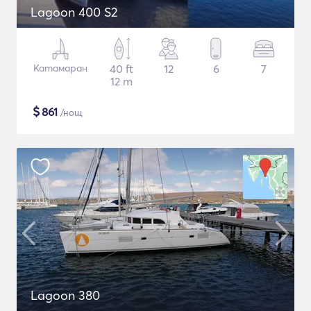
Lagoon 400 S2
Катамаран
40 ft
12
6
7
12 m
$
861
/нощ
Lagoon 380