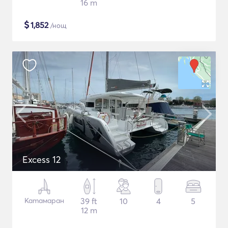
16 m
$
1,852
/нощ
Excess 12
Катамаран
39 ft
10
4
5
12 m