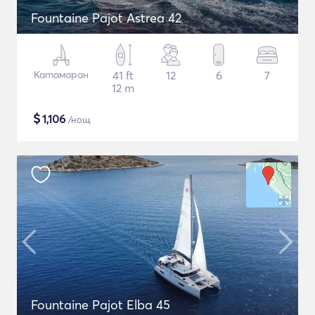
Fountaine Pajot Astrea 42
Катамаран
41 ft
12
6
7
12 m
$
1,106
/нощ
Fountaine Pajot Elba 45