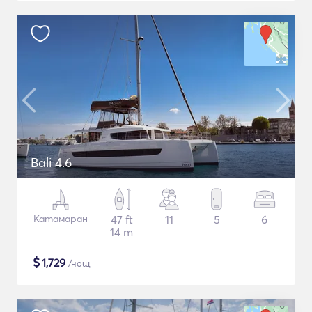
Bali 4.6
Катамаран
47 ft
11
5
6
14 m
$
1,729
/нощ