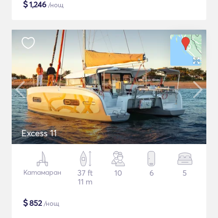
$
1,246
/нощ
Excess 11
Катамаран
37 ft
10
6
5
11 m
$
852
/нощ