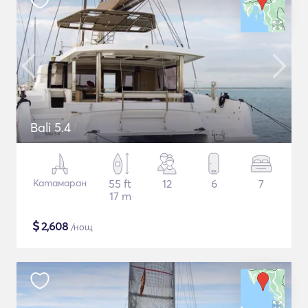
Bali 5.4
Катамаран
55 ft
12
6
7
17 m
$
2,608
/нощ