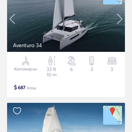
Aventura 34
Катамаран
33 ft
6
3
3
10 m
$
687
/нощ