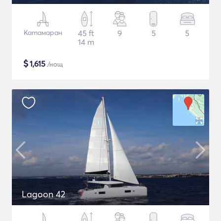
Катамаран
45 ft
9
5
5
14 m
$
1,615
/нощ
Lagoon 42