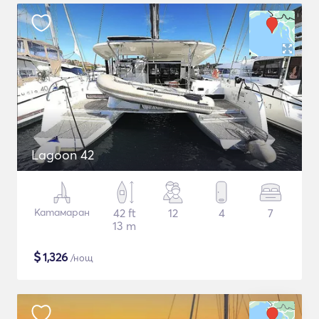
Lagoon 42
Катамаран
42 ft
12
4
7
13 m
$
1,326
/нощ