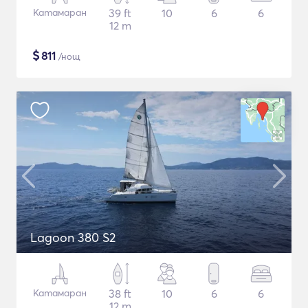
Катамаран
39 ft
10
6
6
12 m
$
811
/нощ
Lagoon 380 S2
Катамаран
38 ft
10
6
6
12 m