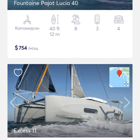
Fountaine Pajot Lucia 40
Катамаран
40 ft
8
3
4
12 m
$
754
/нощ
Excess 11