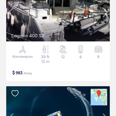
Lagoon 400 S2
Катамаран
39 ft
12
6
9
12 m
$
983
/нощ