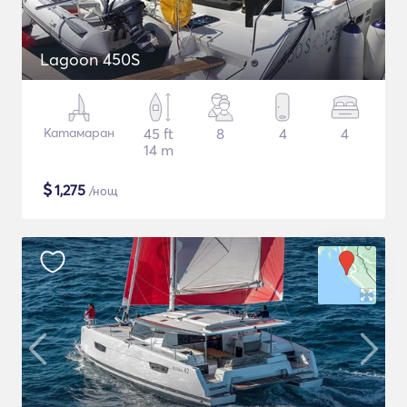
Lagoon 450S
Катамаран
45 ft
8
4
4
14 m
$
1,275
/нощ