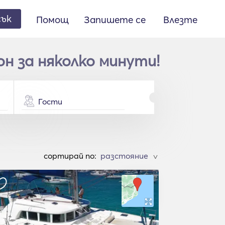
сък
Помощ
Запишете се
Влезте
н за няколко минути!
Гости
cортирай по:
>