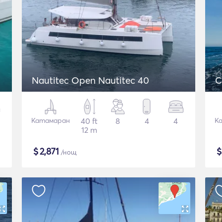
Nautitec Open Nautitec 40
C
Катамаран
40 ft
8
4
4
К
12 m
$
2,871
/нощ