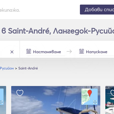
Добави спи
екипажа.
 Saint-André, Лангедок-Русийо
Русийон
Saint-André