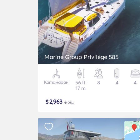
Marine Group Privilège 585
Катамаран
56 ft
8
4
4
17 m
$
2,963
/нощ