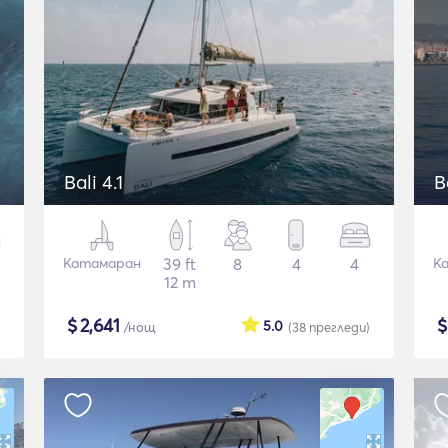
Bali 4.1
B
Катамаран
39 ft
8
4
4
К
12 m
$
2,641
5.0
/нощ
(38
прегледи
)