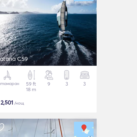
atana C59
атамаран
59 ft
9
3
3
18 m
$
2,501
/нощ