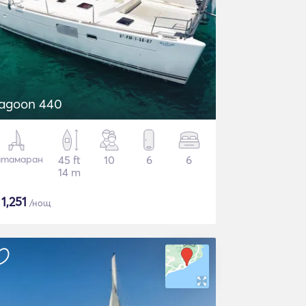
agoon 440
атамаран
45 ft
10
6
6
14 m
$
1,251
/нощ