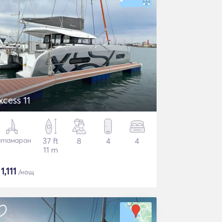
xcess 11
атамаран
37 ft
8
4
4
11 m
$
1,111
/нощ