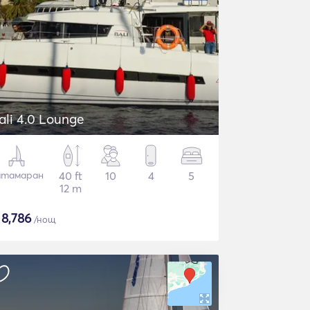
ali 4.0 Lounge
атамаран
40 ft
10
4
5
12 m
$
8,786
/нощ