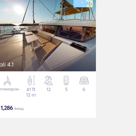
ali 4.1
атамаран
41 ft
12
5
6
12 m
$
1,286
/нощ