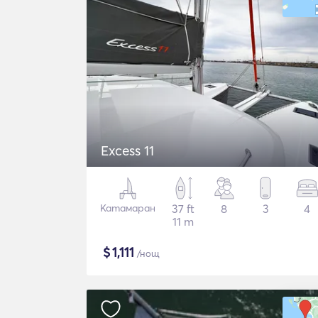
Excess 11
Катамаран
37 ft
8
3
4
11 m
$
1,111
/нощ