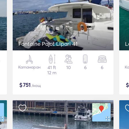
Fontaine Pajot Lipari 41
L
Катамаран
41 ft
10
6
6
К
12 m
$
751
/нощ