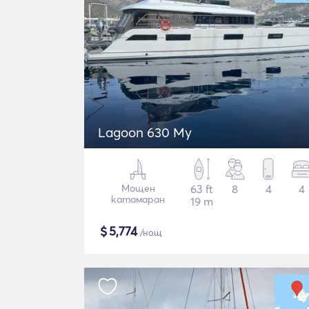
Lagoon 630 My
Мощен
63 ft
8
4
4
катамаран
19 m
$
5,774
/нощ