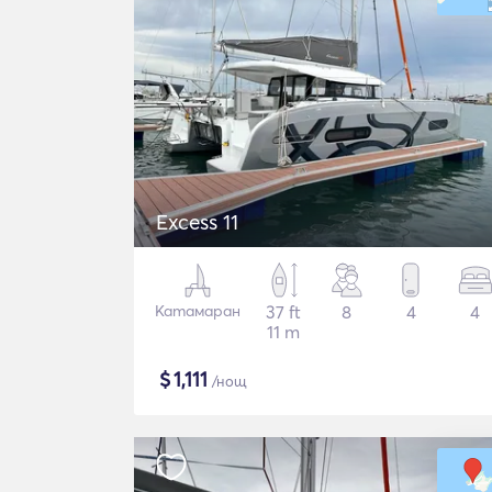
Excess 11
Катамаран
37 ft
8
4
4
11 m
$
1,111
/нощ