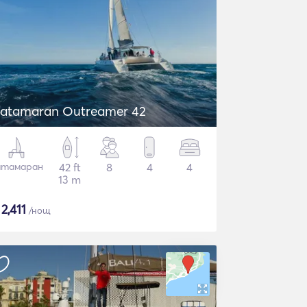
atamaran Outreamer 42
атамаран
42 ft
8
4
4
13 m
$
2,411
/нощ