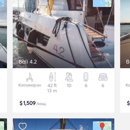
Bali 4.2
B
Катамаран
42 ft
10
6
6
К
13 m
$
1,509
/нощ