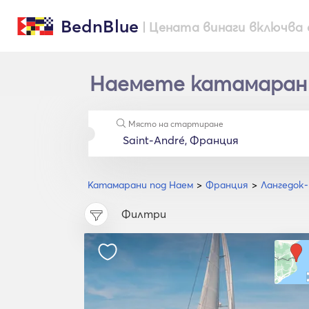
BednBlue
| Цената винаги включва 
Наемете катамаран в
Място на стартиране
Катамарани под Наем
Франция
Лангедок-
Филтри