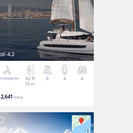
ali 4.2
атамаран
42 ft
8
4
4
13 m
$
2,641
/нощ