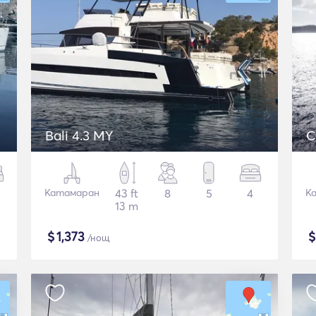
Bali 4.3 MY
C
Катамаран
43 ft
8
5
4
К
13 m
$
1,373
/нощ