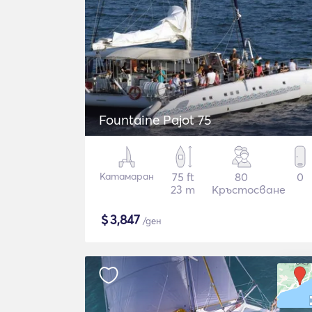
Fountaine Pajot 75
Катамаран
75 ft
80
0
23 m
Кръстосване
$
3,847
/ден