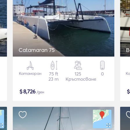
Catamaran 75
B
Катамаран
75 ft
125
0
К
23 m
Кръстосване
$
8,726
/ден