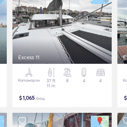
Excess 11
E
Катамаран
37 ft
8
4
4
К
11 m
$
1,065
/нощ