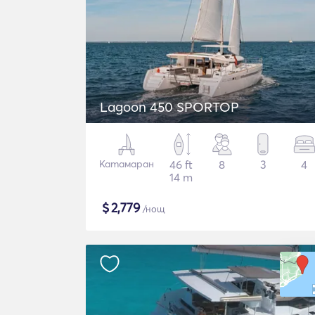
Lagoon 450 SPORTOP
Катамаран
46 ft
8
3
4
14 m
$
2,779
/нощ