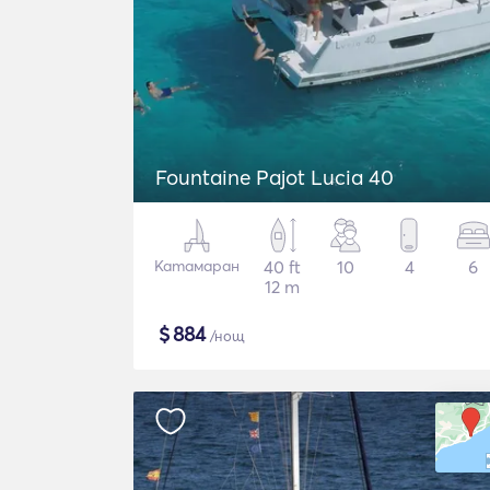
Fountaine Pajot Lucia 40
Катамаран
40 ft
10
4
6
12 m
$
884
/нощ