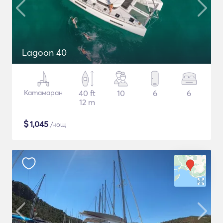
Lagoon 40
Катамаран
40 ft
10
6
6
12 m
$
1,045
/нощ