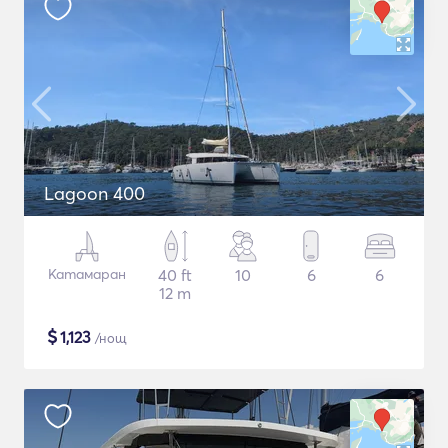
Lagoon 400
Катамаран
40 ft
10
6
6
12 m
$
1,123
/нощ