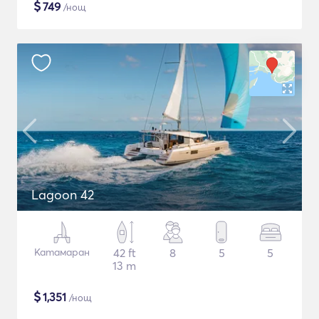
$
749
/нощ
Lagoon 42
Катамаран
42 ft
8
5
5
13 m
$
1,351
/нощ