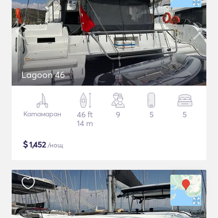
Lagoon 46
Катамаран
46 ft
9
5
5
14 m
$
1,452
/нощ