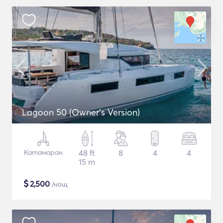
Lagoon 50 (Owner's Version)
Катамаран
48 ft
8
4
4
15 m
$
2,500
/нощ