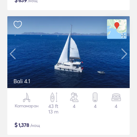
$
639
/нощ
Bali 4.1
Катамаран
43 ft
4
4
4
13 m
$
1,378
/нощ