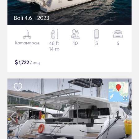
Bali 4.6 - 2023
Катамаран
46 ft
10
5
6
14 m
$
1,722
/нощ