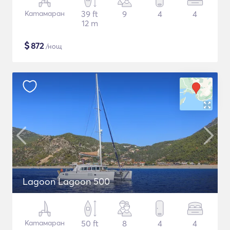
Катамаран
39 ft
9
4
4
12 m
$
872
/нощ
Lagoon Lagoon 500
Катамаран
50 ft
8
4
4