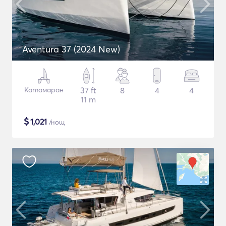
Aventura 37 (2024 New)
Катамаран
37 ft
8
4
4
11 m
$
1,021
/нощ