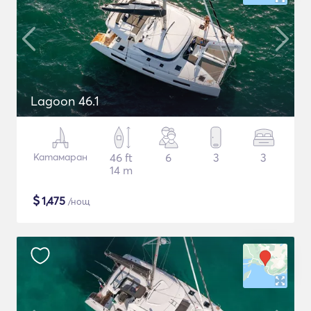
Lagoon 46.1
Катамаран
46 ft
6
3
3
14 m
$
1,475
/нощ