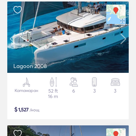
Lagoon 2008
Катамаран
52 ft
6
3
3
16 m
$
1,527
/нощ