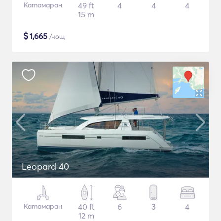
Катамаран
49 ft
4
4
4
15 m
$
1,665
/нощ
Leopard 40
Катамаран
40 ft
6
3
4
12 m