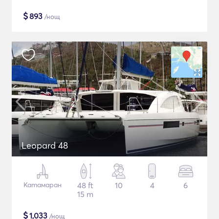
$
893
/нощ
Leopard 48
Катамаран
48 ft
10
4
6
15 m
$
1,033
/нощ