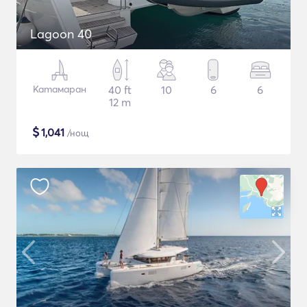
Lagoon 40
Катамаран
40 ft
10
6
6
12 m
$
1,041
/нощ