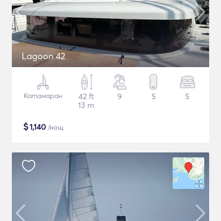
Lagoon 42
Катамаран
42 ft
9
5
5
13 m
$
1,140
/нощ