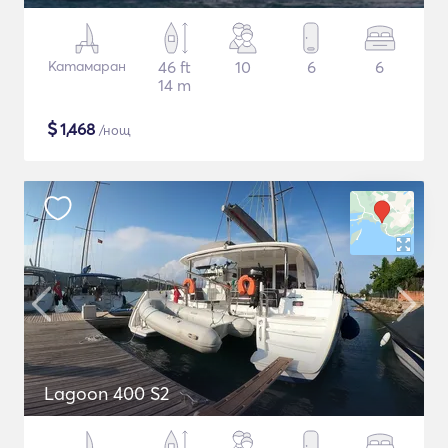
Катамаран
46 ft
10
6
6
14 m
$
1,468
/нощ
Lagoon 400 S2