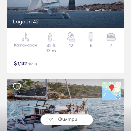
Lagoon 42
Катамаран
42 ft
12
6
7
13 m
$
1,132
/нощ
Филтри