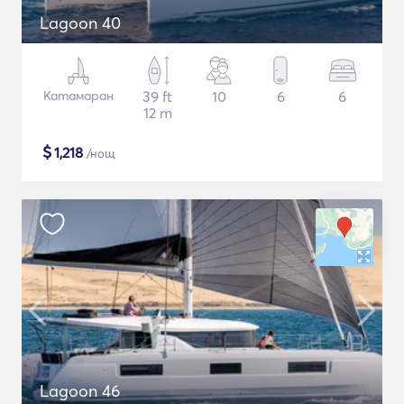
Lagoon 40
Катамаран
39 ft
10
6
6
12 m
$
1,218
/нощ
Lagoon 46