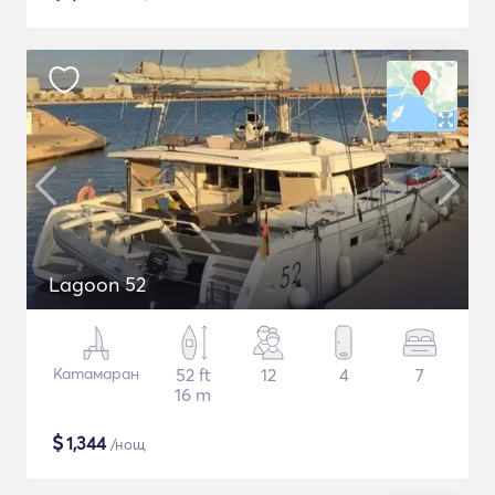
Lagoon 52
Катамаран
52 ft
12
4
7
16 m
$
1,344
/нощ