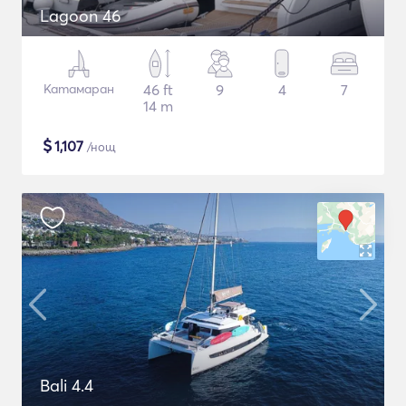
Lagoon 46
Катамаран
46 ft
9
4
7
14 m
$
1,107
/нощ
Bali 4.4