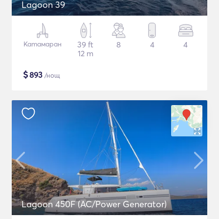
Lagoon 39
Катамаран
39 ft
8
4
4
12 m
$
893
/нощ
Lagoon 450F (AC/Power Generator)