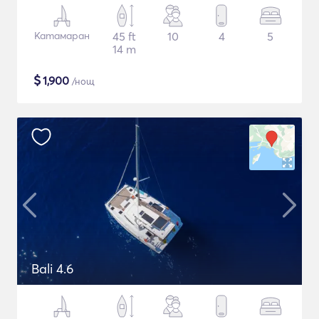
Катамаран
45 ft
10
4
5
14 m
$
1,900
/нощ
Bali 4.6