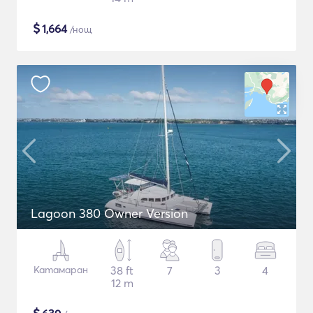
$
1,664
/нощ
Lagoon 380 Owner Version
Катамаран
38 ft
7
3
4
12 m