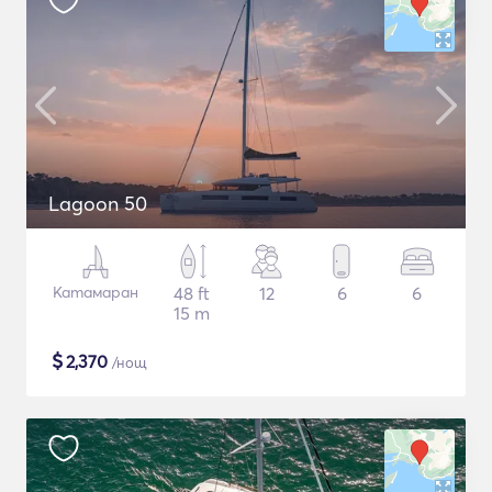
Lagoon 50
Катамаран
48 ft
12
6
6
15 m
$
2,370
/нощ