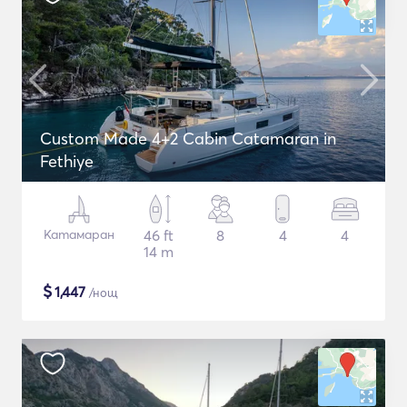
Custom Made 4+2 Cabin Catamaran in
Fethiye
Катамаран
46 ft
8
4
4
14 m
$
1,447
/нощ