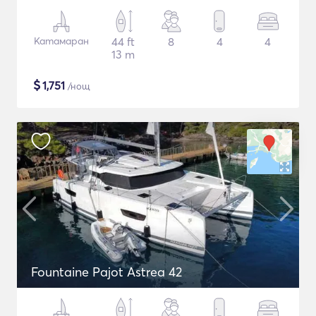
Катамаран
44 ft
8
4
4
13 m
$
1,751
/нощ
Fountaine Pajot Astrea 42