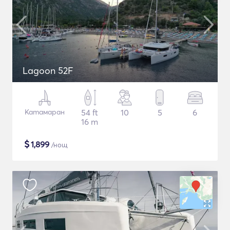
Lagoon 52F
Катамаран
54 ft
10
5
6
16 m
$
1,899
/нощ