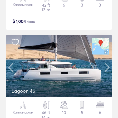
Катамаран
42 ft
6
3
3
13 m
$
1,004
/нощ
Lagoon 46
Катамаран
46 ft
10
5
6
14 m