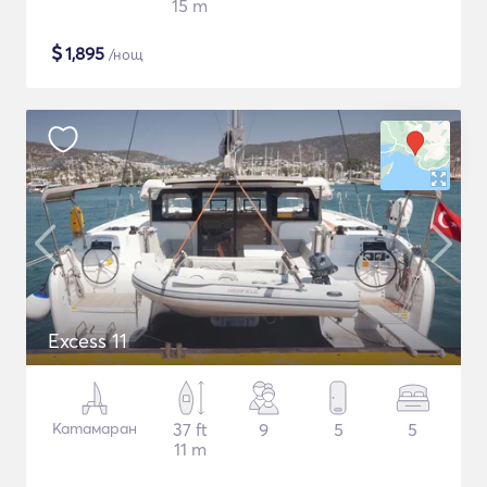
15 m
$
1,895
/нощ
Excess 11
Катамаран
37 ft
9
5
5
11 m