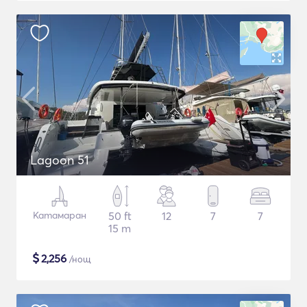
Lagoon 51
Катамаран
50 ft
12
7
7
15 m
$
2,256
/нощ