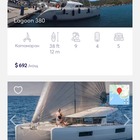
Lagoon 380
Катамаран
38 ft
9
4
5
12 m
$
692
/нощ