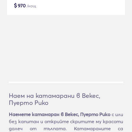
$
970
/нощ
Наем на катамарани в Векес,
Пуерто Рико
Наемете катамаран в Векес, Пуерто Рико
с или
без капитан и открийте скритите му красоти
далеч от тълпата. Катамараните са