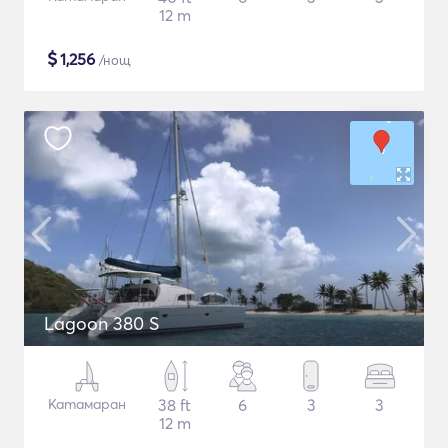
12 m
$
1,256
/нощ
Lagoon 380 S
Катамаран
38 ft
6
3
3
12 m