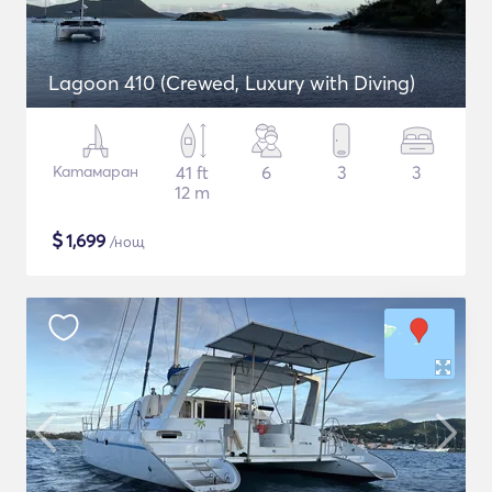
Lagoon 410 (Crewed, Luxury with Diving)
Катамаран
41 ft
6
3
3
12 m
$
1,699
/нощ