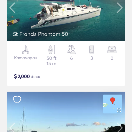
St Francis Phantom 50
Катамаран
50 ft
6
3
0
15 m
$
2,000
/нощ