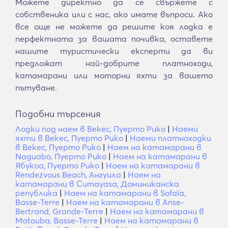
Можете директно да се свържете с
собственика или с нас, ако имате въпроси. Ако
все още не можете да решите коя лодка е
перфектната за вашата почивка, оставете
нашите туристически експерти да ви
предложат най-добрите платноходи,
катамарани или моторни яхти за вашето
пътуване.
Подобни търсения
Лодки под наем в Векес, Пуерто Рико
|
Наеми
яхти в Векес, Пуерто Рико
|
Наеми платноходки
в Векес, Пуерто Рико
|
Наем на катамарани в
Naguabo, Пуерто Рико
|
Наем на катамарани в
Ябукоа, Пуерто Рико
|
Наем на катамарани в
Rendezvous Beach, Ангуила
|
Наем на
катамарани в Cumayasa, Доминиканска
република
|
Наем на катамарани в Sofaïa,
Basse-Terre
|
Наем на катамарани в Anse-
Bertrand, Grande-Terre
|
Наем на катамарани в
Matouba, Basse-Terre
|
Наем на катамарани в