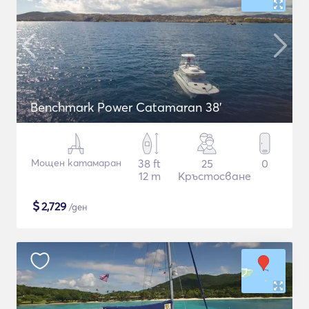
Benchmark Power Catamaran 38'
Мощен катамаран
38 ft
25
0
12 m
Кръстосване
$
2,729
/ден