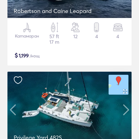
Robertson and Caine Leopard
Катамаран
57 ft
12
4
4
17 m
$
1,199
/нощ
Privilege Yard 482S