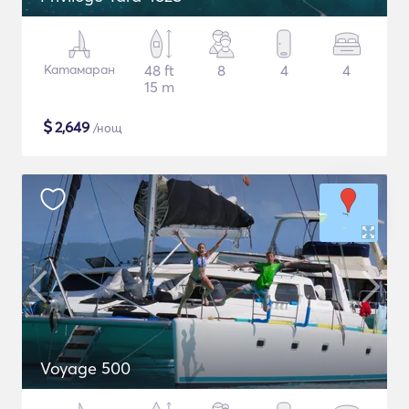
Катамаран
48 ft
8
4
4
15 m
$
2,649
/нощ
Voyage 500