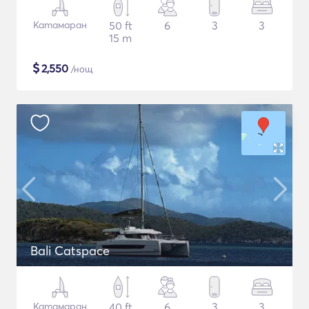
Катамаран
50 ft
6
3
3
15 m
$
2,550
/нощ
Bali Catspace
Катамаран
40 ft
6
3
3