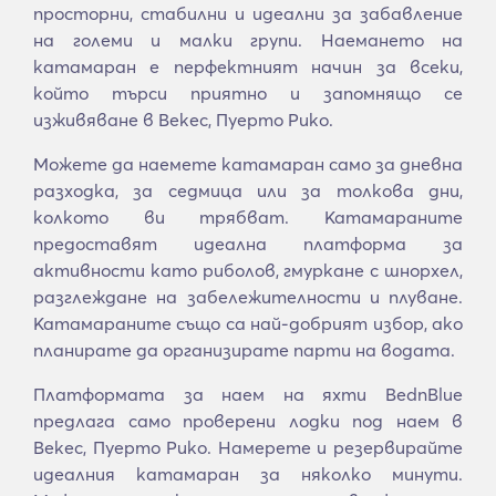
просторни, стабилни и идеални за забавление
на големи и малки групи. Наемането на
катамаран е перфектният начин за всеки,
който търси приятно и запомнящо се
изживяване в Векес, Пуерто Рико.
Можете да наемете катамаран само за дневна
разходка, за седмица или за толкова дни,
колкото ви трябват. Катамараните
предоставят идеална платформа за
активности като риболов, гмуркане с шнорхел,
разглеждане на забележителности и плуване.
Катамараните също са най-добрият избор, ако
планирате да организирате парти на водата.
Платформата за наем на яхти BednBlue
предлага само проверени лодки под наем в
Векес, Пуерто Рико. Намерете и резервирайте
идеалния катамаран за няколко минути.