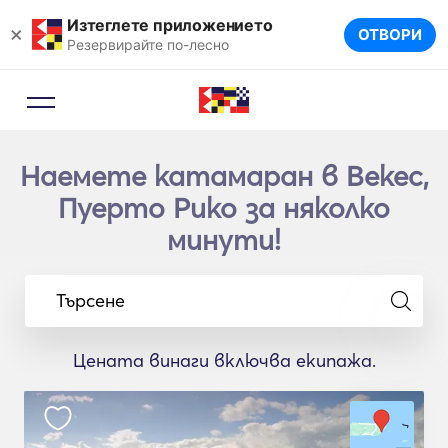
Изтеглете приложението
×
ОТВОРИ
Резервирайте по-лесно
Наемете катамаран в Векес,
Пуерто Рико за няколко
минути!
Търсене
Цената винаги включва екипажа.