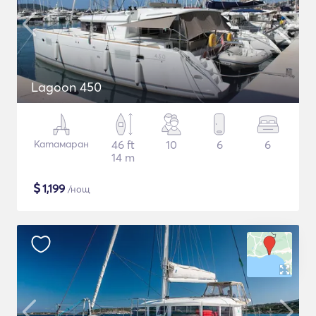
Lagoon 450
Катамаран
46 ft
10
6
6
14 m
$
1,199
/нощ