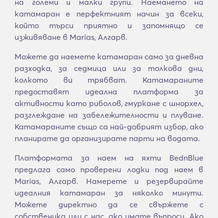
на големи и малки групи. Наемането на
катамаран е перфектният начин за всеки,
който търси приятно и запомнящо се
изживяване в Marias, Алгарв.
Можете да наемете катамаран само за дневна
разходка, за седмица или за толкова дни,
колкото ви трябват. Катамараните
предоставят идеална платформа за
активности като риболов, гмуркане с шнорхел,
разглеждане на забележителности и плуване.
Катамараните също са най-добрият избор, ако
планирате да организирате парти на водата.
Платформата за наем на яхти BednBlue
предлага само проверени лодки под наем в
Marias, Алгарв. Намерете и резервирайте
идеалния катамаран за няколко минути.
Можете директно да се свържете с
собственика или с нас, ако имате въпроси. Ако