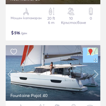
Мощен катамаран
20 ft
10
0
6 m
Кръстосване
$
516
/ден
Fountaine Pajot 40