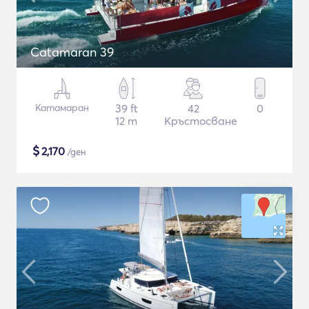
Catamaran 39
Катамаран
39 ft
42
0
12 m
Кръстосване
$
2,170
/ден