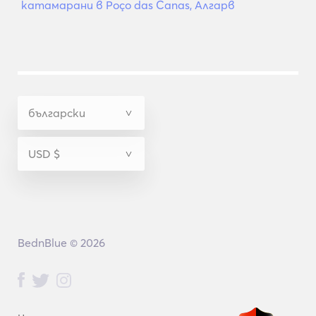
катамарани в Poço das Canas, Алгарв
BednBlue © 2026