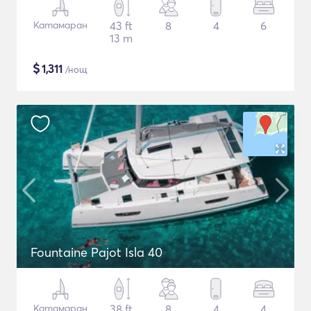
Катамаран
43 ft
8
4
6
13 m
$
1,311
/нощ
Fountaine Pajot Isla 40
Катамаран
38 ft
8
4
4