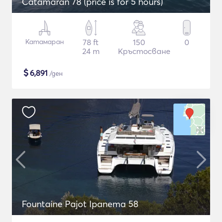
Catamaran 78 (price is for 5 hours)
Катамаран
78 ft
150
0
24 m
Кръстосване
$
6,891
/ден
Fountaine Pajot Ipanema 58