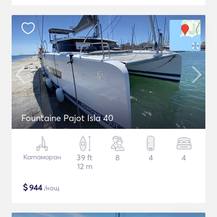
Fountaine Pajot Isla 40
Катамаран
39 ft
8
4
4
12 m
$
944
/нощ