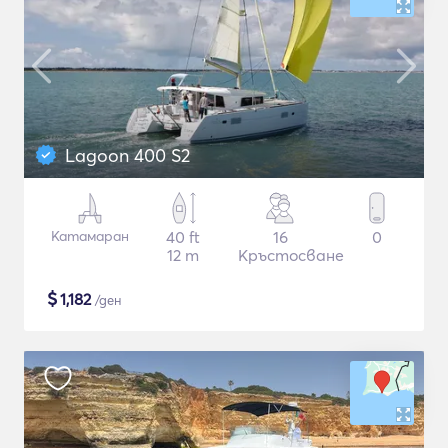
Lagoon 400 S2
Катамаран
40 ft
16
0
12 m
Кръстосване
$
1,182
/ден