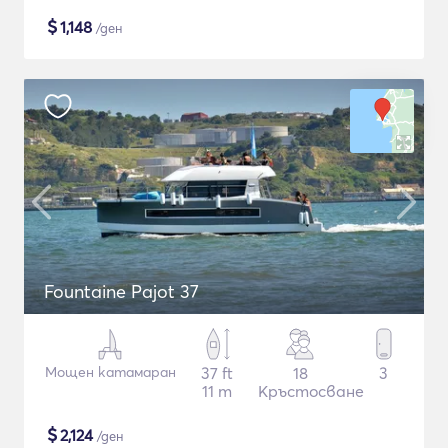
$
1,148
/ден
Fountaine Pajot 37
Мощен катамаран
37 ft
18
3
11 m
Кръстосване
$
2,124
/ден