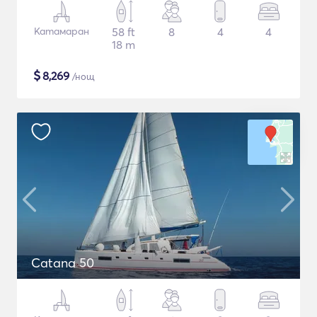
Катамаран
58 ft
8
4
4
18 m
$
8,269
/нощ
Catana 50