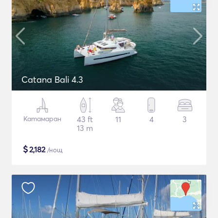
Catana Bali 4.3
Катамаран
43 ft
11
4
3
13 m
$
2,182
/нощ