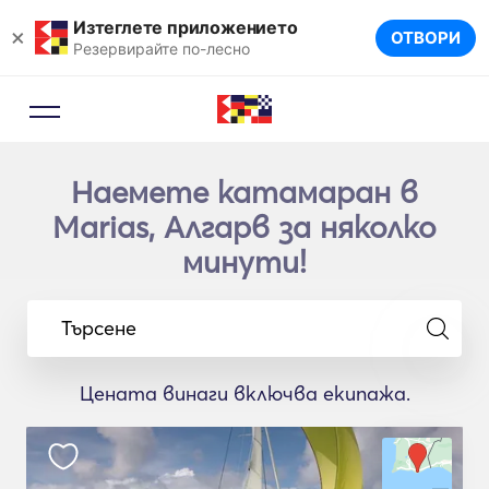
Изтеглете приложението
×
ОТВОРИ
Резервирайте по-лесно
Наемете катамаран в
Marias, Алгарв за няколко
минути!
Търсене
Цената винаги включва екипажа.