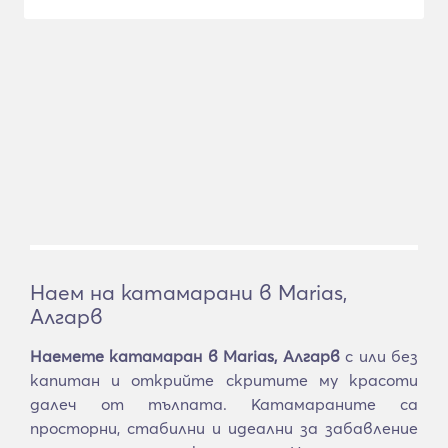
Наем на катамарани в Marias,
Алгарв
Наемете катамаран в Marias, Алгарв
с или без
капитан и открийте скритите му красоти
далеч от тълпата. Катамараните са
просторни, стабилни и идеални за забавление