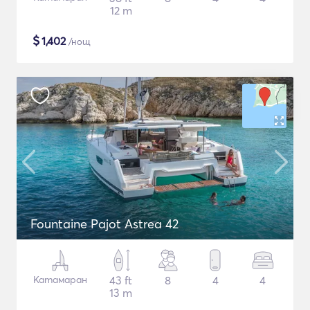
12 m
$
1,402
/нощ
Fountaine Pajot Astrea 42
Катамаран
43 ft
8
4
4
13 m