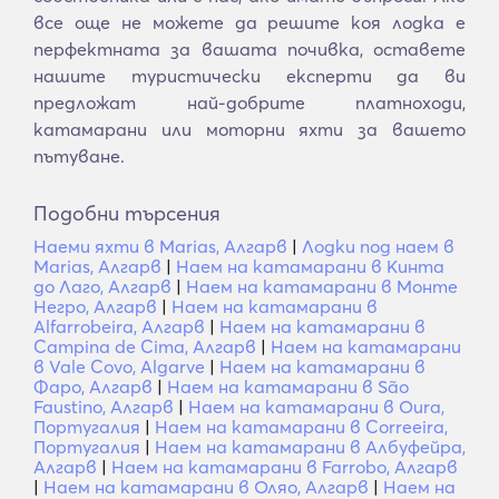
все още не можете да решите коя лодка е
перфектната за вашата почивка, оставете
нашите туристически експерти да ви
предложат най-добрите платноходи,
катамарани или моторни яхти за вашето
пътуване.
Подобни търсения
Наеми яхти в Marias, Алгарв
|
Лодки под наем в
Marias, Алгарв
|
Наем на катамарани в Кинта
до Лаго, Алгарв
|
Наем на катамарани в Монте
Негро, Алгарв
|
Наем на катамарани в
Alfarrobeira, Алгарв
|
Наем на катамарани в
Campina de Cima, Алгарв
|
Наем на катамарани
в Vale Covo, Algarve
|
Наем на катамарани в
Фаро, Алгарв
|
Наем на катамарани в São
Faustino, Алгарв
|
Наем на катамарани в Oura,
Португалия
|
Наем на катамарани в Correeira,
Португалия
|
Наем на катамарани в Албуфейра,
Алгарв
|
Наем на катамарани в Farrobo, Алгарв
|
Наем на катамарани в Оляо, Алгарв
|
Наем на