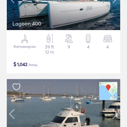
Lagoon 400
Катамаран
39 ft
9
4
4
12 m
$
1,042
/нощ