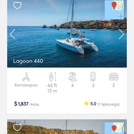
Lagoon 440
Катамаран
44 ft
4
3
3
13 m
$
1,837
5.0
/нощ
(1
прегледи
)