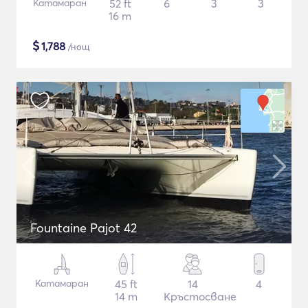
Катамаран
52 ft
6
3
3
16 m
$
1,788
/нощ
Fountaine Pajot 42
Катамаран
45 ft
14
4
14 m
Кръстосване