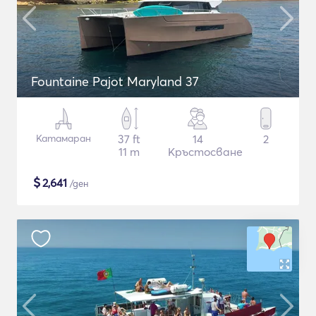
Fountaine Pajot Maryland 37
Катамаран
37 ft
14
2
11 m
Кръстосване
$
2,641
/ден