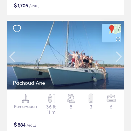
$
1,705
/нощ
Pachoud Ane
Катамаран
36 ft
8
3
6
11 m
$
884
/нощ