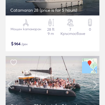
Catamaran 28 (price is for 5 hours)
Мощен катамаран
28 ft
7
0
9 m
Кръстосване
$
964
/ден