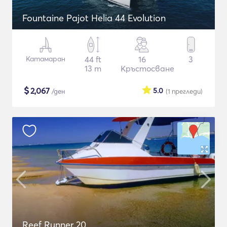
Fountaine Pajot Helia 44 Evolution
Катамаран
44 ft
16
3
13 m
Кръстосване
$
2,067
5.0
/ден
(1
прегледи
)
Reef Runner 20