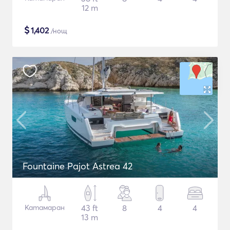
12 m
$
1,402
/нощ
Fountaine Pajot Astrea 42
Катамаран
43 ft
8
4
4
13 m