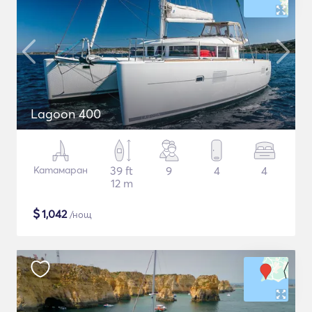
Lagoon 400
Катамаран
39 ft
9
4
4
12 m
$
1,042
/нощ