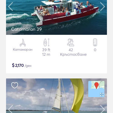
Catamaran 39
Катамаран
39 ft
42
0
12 m
Кръстосване
$
2,170
/ден