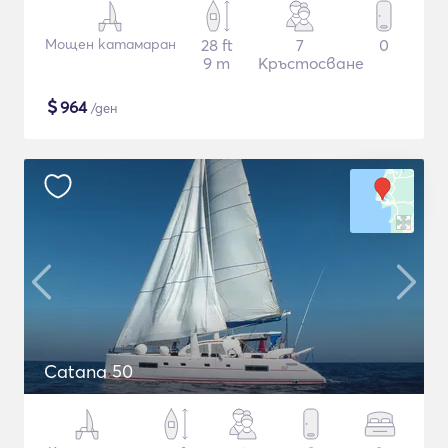
Мощен катамаран
28 ft
7
0
9 m
Кръстосване
$
964
/ден
Catana 50