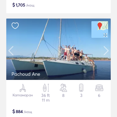
$
1,705
/нощ
Pachoud Ane
Катамаран
36 ft
8
3
6
11 m
$
884
/нощ