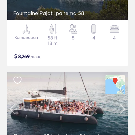
Fountaine Pajot Ipanema 58
Катамаран
58 ft
8
4
4
18 m
$
8,269
/нощ