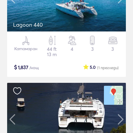
Lagoon 440
Катамаран
44 ft
4
3
3
13 m
$
1,837
5.0
/нощ
(1
прегледи
)