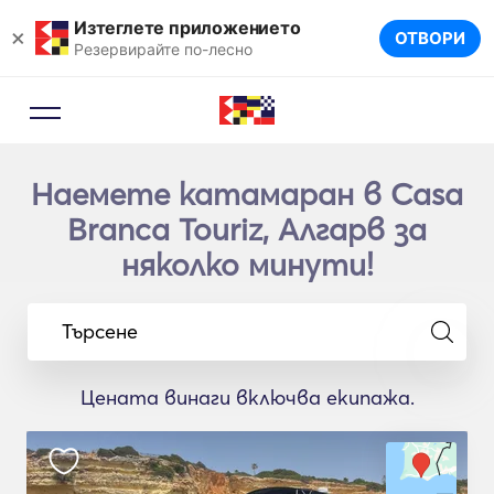
Изтеглете приложението
×
ОТВОРИ
Резервирайте по-лесно
Наемете катамаран в Casa
Branca Touriz, Алгарв за
няколко минути!
Търсене
Цената винаги включва екипажа.