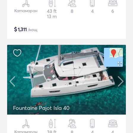
Катамаран
43 ft
8
4
6
13 m
$
1,311
/нощ
Fountaine Pajot Isla 40
Катамаран
38 ft
8
4
4