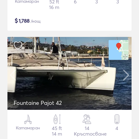
Катамаран
52 ft
6
3
3
16 m
$
1,788
/нощ
Fountaine Pajot 42
Катамаран
45 ft
14
4
14 m
Кръстосване