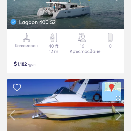
Lagoon 400 S2
Катамаран
40 ft
16
0
12 m
Кръстосване
$
1,182
/ден