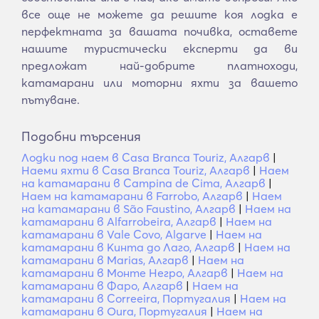
все още не можете да решите коя лодка е
перфектната за вашата почивка, оставете
нашите туристически експерти да ви
предложат най-добрите платноходи,
катамарани или моторни яхти за вашето
пътуване.
Подобни търсения
Лодки под наем в Casa Branca Touriz, Алгарв
|
Наеми яхти в Casa Branca Touriz, Алгарв
|
Наем
на катамарани в Campina de Cima, Алгарв
|
Наем на катамарани в Farrobo, Алгарв
|
Наем
на катамарани в São Faustino, Алгарв
|
Наем на
катамарани в Alfarrobeira, Алгарв
|
Наем на
катамарани в Vale Covo, Algarve
|
Наем на
катамарани в Кинта до Лаго, Алгарв
|
Наем на
катамарани в Marias, Алгарв
|
Наем на
катамарани в Монте Негро, Алгарв
|
Наем на
катамарани в Фаро, Алгарв
|
Наем на
катамарани в Correeira, Португалия
|
Наем на
катамарани в Oura, Португалия
|
Наем на