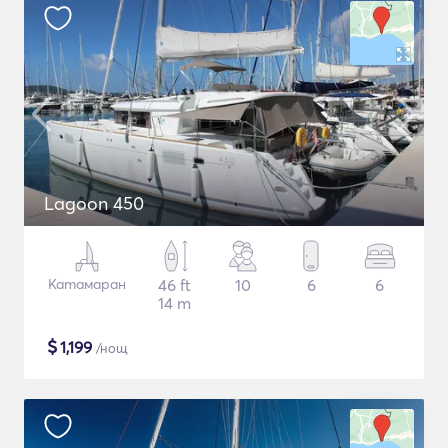
Lagoon 450
Катамаран
46 ft
10
6
6
14 m
$
1,199
/нощ