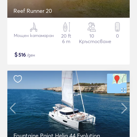
Reef Runner 20
Мощен катамаран
20 ft
10
0
6 m
Кръстосване
$
516
/ден
Fountaine Pajot Helia 44 Evolution