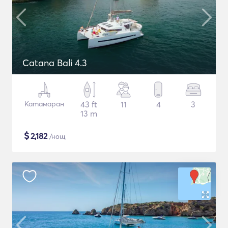
Catana Bali 4.3
Катамаран
43 ft
11
4
3
13 m
$
2,182
/нощ