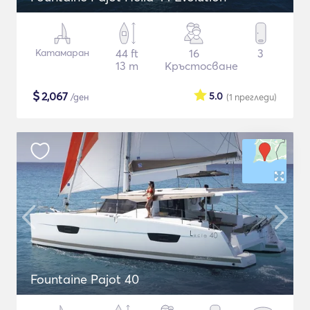
Катамаран
44 ft
16
3
13 m
Кръстосване
$
2,067
5.0
/ден
(1
прегледи
)
Fountaine Pajot 40