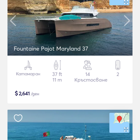
Fountaine Pajot Maryland 37
Катамаран
37 ft
14
2
11 m
Кръстосване
$
2,641
/ден