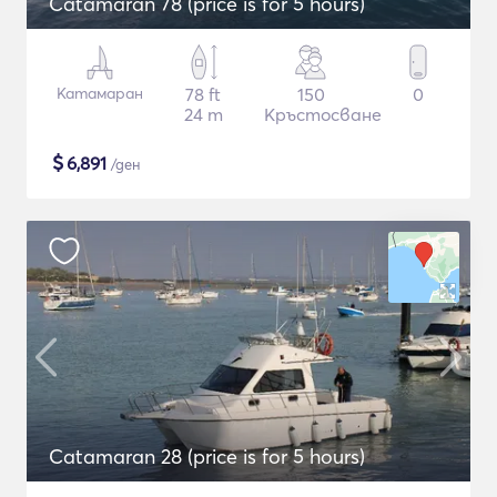
Catamaran 78 (price is for 5 hours)
Катамаран
78 ft
150
0
24 m
Кръстосване
$
6,891
/ден
Catamaran 28 (price is for 5 hours)