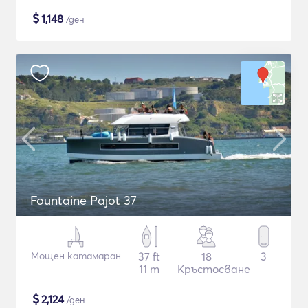
$
1,148
/ден
Fountaine Pajot 37
Мощен катамаран
37 ft
18
3
11 m
Кръстосване
$
2,124
/ден