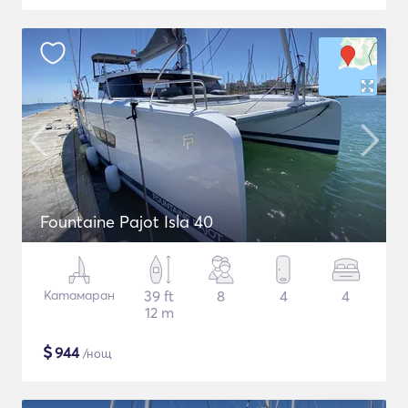
Fountaine Pajot Isla 40
Катамаран
39 ft
8
4
4
12 m
$
944
/нощ