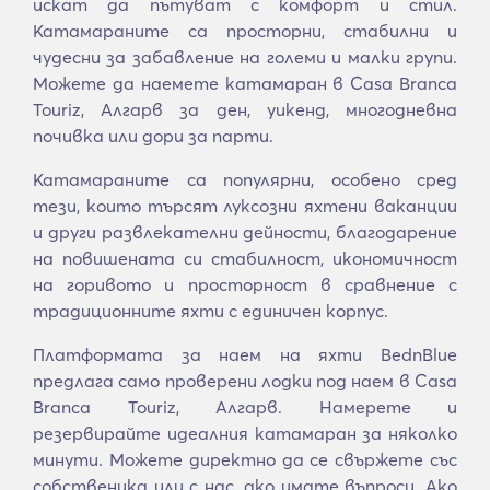
искат да пътуват с комфорт и стил.
Катамараните са просторни, стабилни и
чудесни за забавление на големи и малки групи.
Можете да наемете катамаран в Casa Branca
Touriz, Алгарв за ден, уикенд, многодневна
почивка или дори за парти.
Катамараните са популярни, особено сред
тези, които търсят луксозни яхтени ваканции
и други развлекателни дейности, благодарение
на повишената си стабилност, икономичност
на горивото и просторност в сравнение с
традиционните яхти с единичен корпус.
Платформата за наем на яхти BednBlue
предлага само проверени лодки под наем в Casa
Branca Touriz, Алгарв. Намерете и
резервирайте идеалния катамаран за няколко
минути. Можете директно да се свържете със
собственика или с нас, ако имате въпроси. Ако