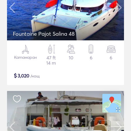
Fountaine Pajot Salina 48
Катамаран
47 ft
10
6
6
14 m
$
3,020
/нощ