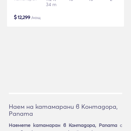
34 m
$
12,299
/нощ
Наем на катамарани в Контадора,
Panama
Наемете катамаран в Контадора, Panama
с