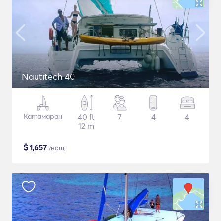
Nautitech 40
Катамаран
40 ft
7
4
4
12 m
$
1,657
/нощ