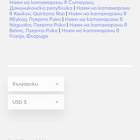
Наем на катамарани в Cumayasa,
Доминиканска република
|
Наем на катамарани
в Канкун, Quintana Roo
|
Наем на катамарани в
Ябукоа, Пуерто Рико
|
Наем на катамарани в
Naguabo, Пуерто Рико
|
Наем на катамарани в
Векес, Пуерто Рико
|
Наем на катамарани в
Franjo, Флорида