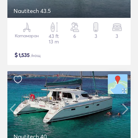
Nautitech 43.5
Катамаран
43 ft
6
3
3
13 m
$
1,535
/нощ
Nautitech 40