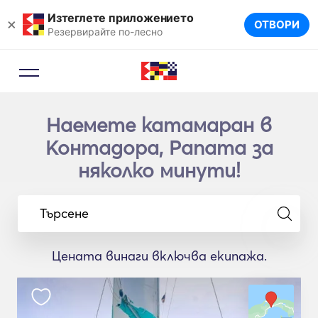
Изтеглете приложението
×
ОТВОРИ
Резервирайте по-лесно
Наемете катамаран в
Контадора, Panama за
няколко минути!
Търсене
Цената винаги включва екипажа.