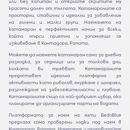
или без капитан и открийте скритите му
красоти далеч от тълпата. Катамараните са
просторни, стабилни и идеални за забавление
на големи и малки групи. Наемането на
катамаран е перфектният начин за всеки,
който търси приятно и запомнящо се
изживяване в Контадора, Panama.
Можете да наемете катамаран само за дневна
разходка, за седмица или за толкова дни,
колкото ви трябват. Катамараните
предоставят идеална платформа за
активности като риболов, гмуркане с шнорхел,
разглеждане на забележителности и плуване.
Катамараните също са най-добрият избор, ако
планирате да организирате парти на водата.
Платформата за наем на яхти BednBlue
предлага само проверени лодки под наем в
Контадора, Panama. Намерете и резервирайте