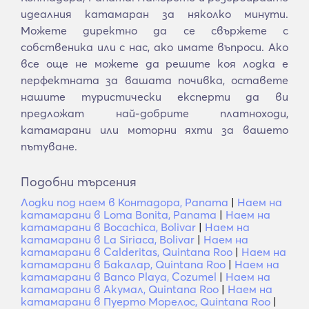
идеалния катамаран за няколко минути.
Можете директно да се свържете с
собственика или с нас, ако имате въпроси. Ако
все още не можете да решите коя лодка е
перфектната за вашата почивка, оставете
нашите туристически експерти да ви
предложат най-добрите платноходи,
катамарани или моторни яхти за вашето
пътуване.
Подобни търсения
Лодки под наем в Контадора, Panama
|
Наем на
катамарани в Loma Bonita, Panama
|
Наем на
катамарани в Bocachica, Bolivar
|
Наем на
катамарани в La Siriaca, Bolivar
|
Наем на
катамарани в Calderitas, Quintana Roo
|
Наем на
катамарани в Бакалар, Quintana Roo
|
Наем на
катамарани в Banco Playa, Cozumel
|
Наем на
катамарани в Акумал, Quintana Roo
|
Наем на
катамарани в Пуерто Морелос, Quintana Roo
|