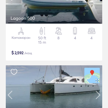
Lagoon 500
Катамаран
50 ft
8
4
4
15 m
$
2,592
/нощ