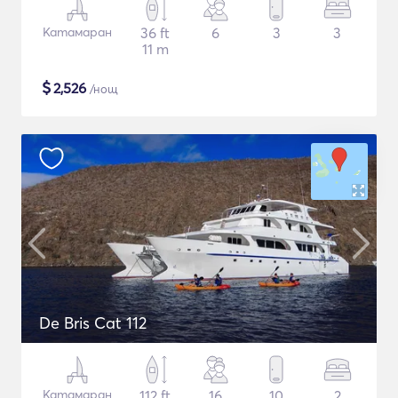
Катамаран
36 ft
6
3
3
11 m
$
2,526
/нощ
De Bris Cat 112
Катамаран
112 ft
16
10
2