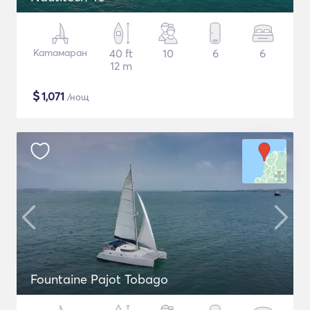
Катамаран
40 ft
10
6
6
12 m
$
1,071
/нощ
Fountaine Pajot Tobago