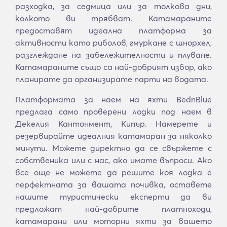
разходка, за седмица или за толкова дни,
колкото ви трябват. Катамараните
предоставят идеална платформа за
активности като риболов, гмуркане с шнорхел,
разглеждане на забележителности и плуване.
Катамараните също са най-добрият избор, ако
планирате да организирате парти на водата.
Платформата за наем на яхти BednBlue
предлага само проверени лодки под наем в
Декелия Кантонмент, Кипър. Намерете и
резервирайте идеалния катамаран за няколко
минути. Можете директно да се свържете с
собственика или с нас, ако имате въпроси. Ако
все още не можете да решите коя лодка е
перфектната за вашата почивка, оставете
нашите туристически експерти да ви
предложат най-добрите платноходи,
катамарани или моторни яхти за вашето