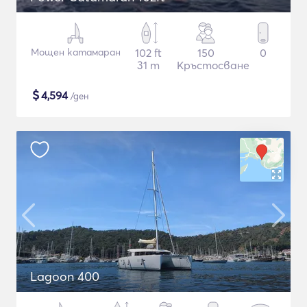
Мощен катамаран
102 ft
150
0
31 m
Кръстосване
$
4,594
/ден
Lagoon 400