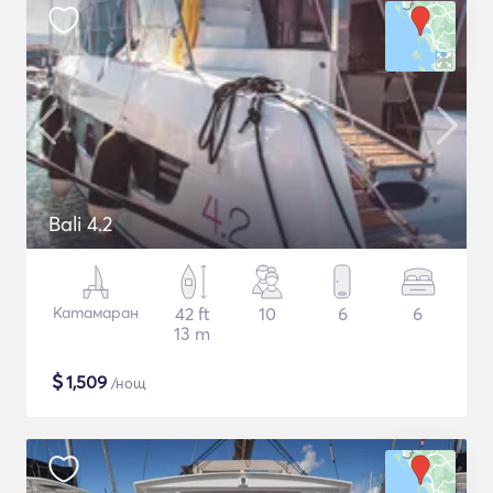
Bali 4.2
Катамаран
42 ft
10
6
6
13 m
$
1,509
/нощ