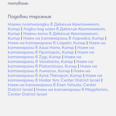
пътуване.
Подобни търсения
Наеми платноходки в Декелия Кантонмент,
Кипър
|
Лодки под наем в Декелия Кантонмент,
Кипър
|
Наеми яхти в Декелия Кантонмент,
Кипър
|
Наем на катамарани в Ларнака, Кипър
|
Наем на катамарани в Liopetri, Кипър
|
Наем на
катамарани в Агиа Напа, Кипър
|
Наем на
катамарани в Протарас, Кипър
|
Наем на
катамарани в Zygi, Кипър
|
Наем на
катамарани в Vavatsinia, Кипър
|
Наем на
катамарани в Platanistasa, Кипър
|
Наем на
катамарани в Лимасол, Кипър
|
Наем на
катамарани в Ayios Therapon, Кипър
|
Наем на
катамарани в Hadar ‘Am, Center District Israel
|
Наем на катамарани в Even Yehuda, Center
District Israel
|
Наем на катамарани в Magshimim,
Center District Israel