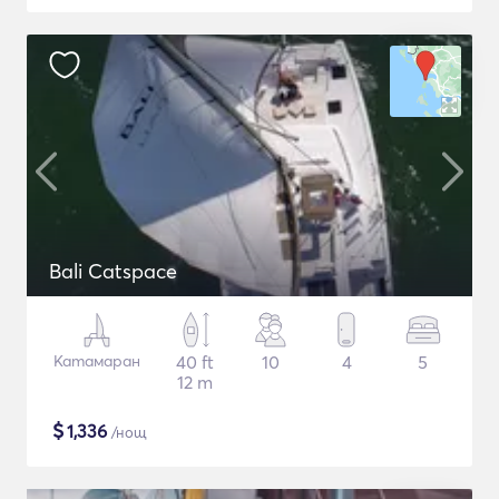
Bali Catspace
Катамаран
40 ft
10
4
5
12 m
$
1,336
/нощ