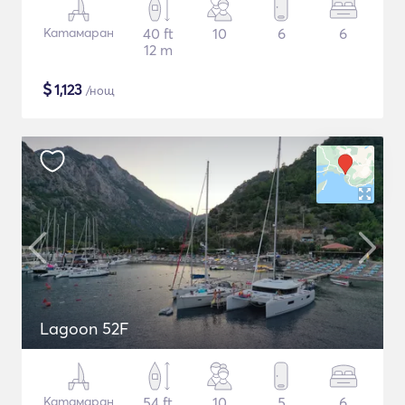
Катамаран
40 ft
10
6
6
12 m
$
1,123
/нощ
Lagoon 52F
Катамаран
54 ft
10
5
6