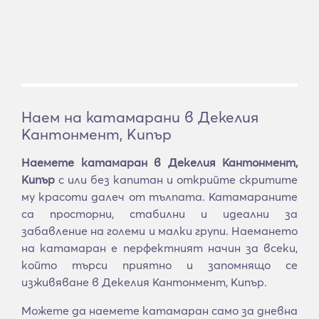
Наем на катамарани в Декелия
Кантонмент, Кипър
Наемете катамаран в Декелия Кантонмент,
Кипър
с или без капитан и открийте скритите
му красоти далеч от тълпата. Катамараните
са просторни, стабилни и идеални за
забавление на големи и малки групи. Наемането
на катамаран е перфектният начин за всеки,
който търси приятно и запомнящо се
изживяване в Декелия Кантонмент, Кипър.
Можете да наемете катамаран само за дневна