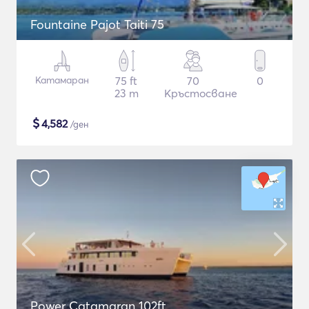
Fountaine Pajot Taiti 75
Катамаран
75 ft
70
0
23 m
Кръстосване
$
4,582
/ден
Power Catamaran 102ft