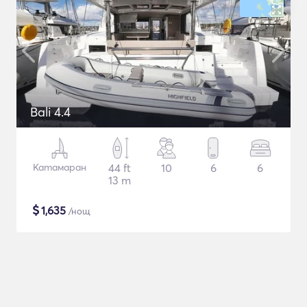
Bali 4.4
Катамаран
44 ft
10
6
6
13 m
$
1,635
/нощ