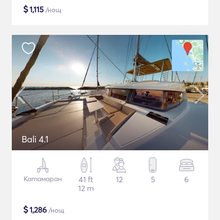
$
1,115
/нощ
Bali 4.1
Катамаран
41 ft
12
5
6
12 m
$
1,286
/нощ