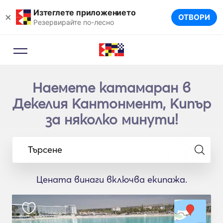
Изтеглете приложението
×
ОТВОРИ
Резервирайте по-лесно
Наемете катамаран в
Декелия Кантонмент, Кипър
за няколко минути!
Търсене
Цената винаги включва екипажа.