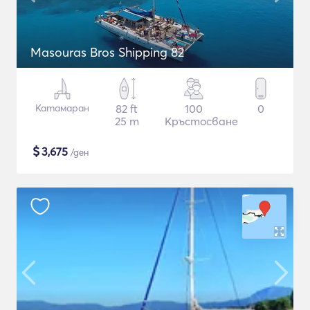
Masouras Bros Shipping 82
Катамаран
82 ft
100
0
25 m
Кръстосване
$
3,675
/ден