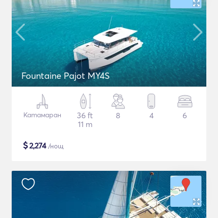
Fountaine Pajot MY4S
Катамаран
36 ft
8
4
6
11 m
$
2,274
/нощ