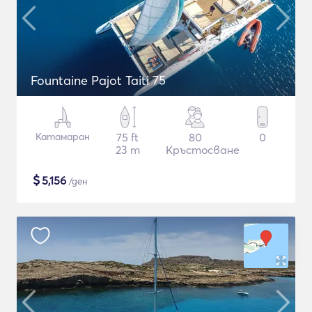
Fountaine Pajot Taiti 75
Катамаран
75 ft
80
0
23 m
Кръстосване
$
5,156
/ден