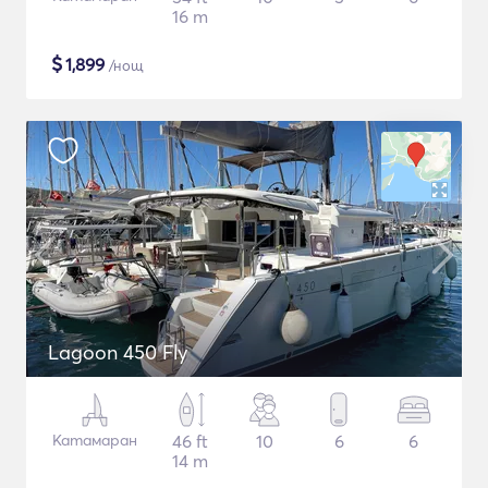
16 m
$
1,899
/нощ
Lagoon 450 Fly
Катамаран
46 ft
10
6
6
14 m