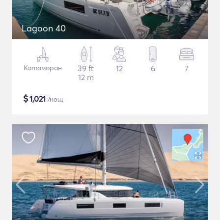
Lagoon 40
Катамаран
39 ft
12
6
7
12 m
$
1,021
/нощ