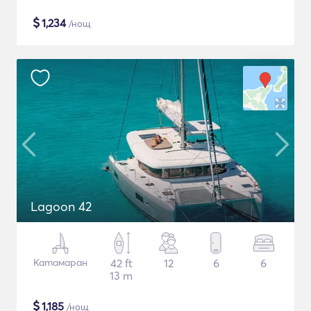
$
1,234
/нощ
Lagoon 42
Катамаран
42 ft
12
6
6
13 m
$
1,185
/нощ