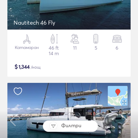
Nautitech 46 Fly
Катамаран
46 ft
11
5
6
14 m
$
1,344
/нощ
Филтри