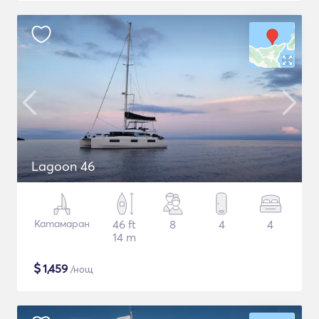
Lagoon 46
Катамаран
46 ft
8
4
4
14 m
$
1,459
/нощ