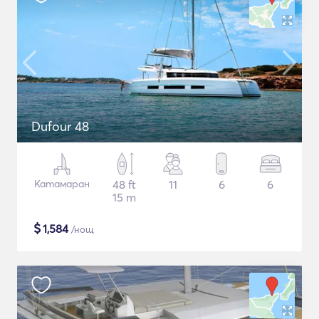
Dufour 48
Катамаран
48 ft
11
6
6
15 m
$
1,584
/нощ