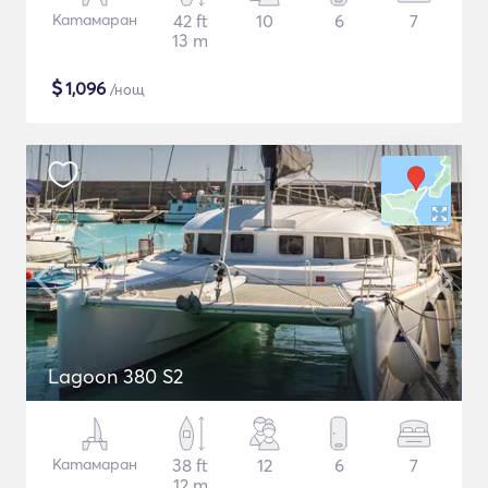
Катамаран
42 ft
10
6
7
13 m
$
1,096
/нощ
Lagoon 380 S2
Катамаран
38 ft
12
6
7
12 m