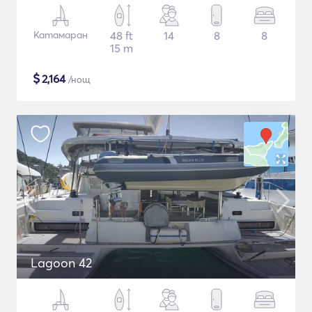
Катамаран
48 ft
14
8
8
15 m
$
2,164
/нощ
Lagoon 42