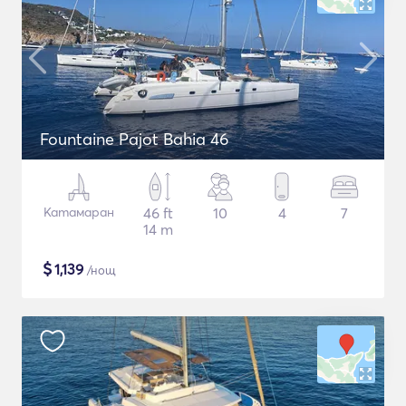
Fountaine Pajot Bahia 46
Катамаран
46 ft
10
4
7
14 m
$
1,139
/нощ