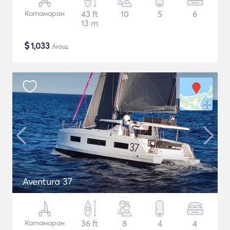
Катамаран
43 ft
10
5
6
13 m
$
1,033
/нощ
Aventura 37
Катамаран
36 ft
8
4
4