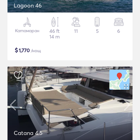
Lagoon 46
Катамаран
46 ft
11
5
6
14 m
$
1,770
/нощ
Catana 4.5