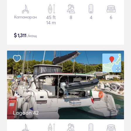
Катамаран
45 ft
8
4
6
14 m
$
1,311
/нощ
Lagoon 42