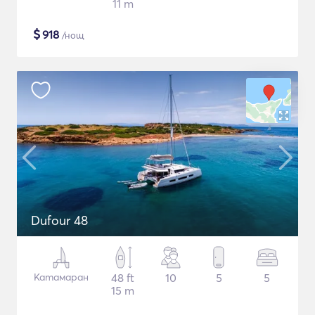
11 m
$
918
/нощ
Dufour 48
Катамаран
48 ft
10
5
5
15 m