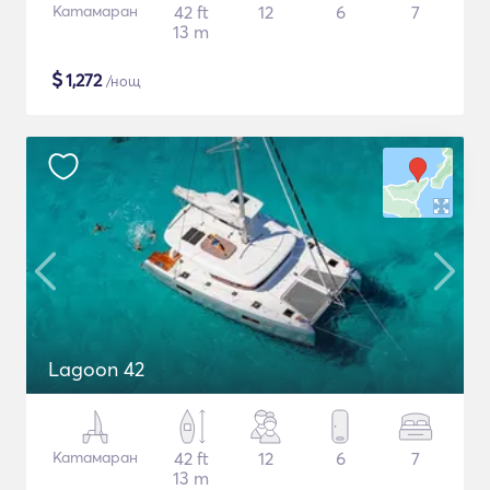
Катамаран
42 ft
12
6
7
13 m
$
1,272
/нощ
Lagoon 42
Катамаран
42 ft
12
6
7
13 m