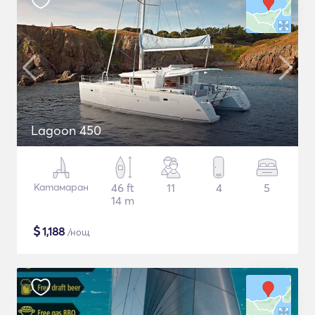
Lagoon 450
Катамаран
46 ft
11
4
5
14 m
$
1,188
/нощ