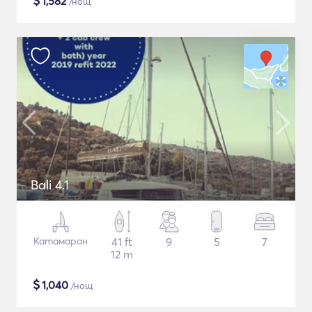
$
1,582
/нощ
Bali 4.1
Катамаран
41 ft
9
5
7
12 m
$
1,040
/нощ