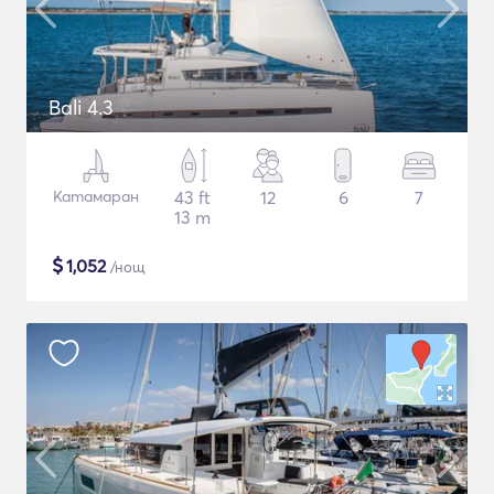
Bali 4.3
Катамаран
43 ft
12
6
7
13 m
$
1,052
/нощ