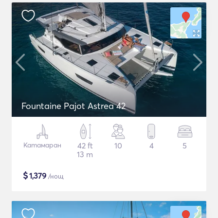
Fountaine Pajot Astrea 42
Катамаран
42 ft
10
4
5
13 m
$
1,379
/нощ