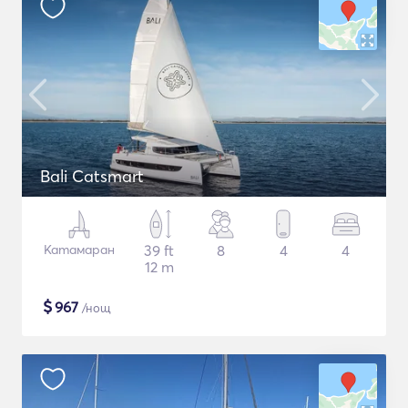
Bali Catsmart
Катамаран
39 ft
8
4
4
12 m
$
967
/нощ