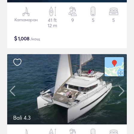
Катамаран
41 ft
9
5
5
12 m
$
1,008
/нощ
Bali 4.3