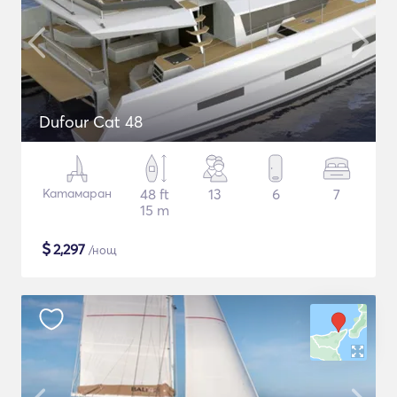
Dufour Cat 48
Катамаран
48 ft
13
6
7
15 m
$
2,297
/нощ