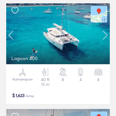
Lagoon 400
Катамаран
40 ft
8
4
4
12 m
$
1,623
/нощ