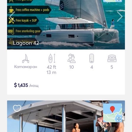
Lagoon 42
Катамаран
42 ft
10
4
5
13 m
$
1,435
/нощ