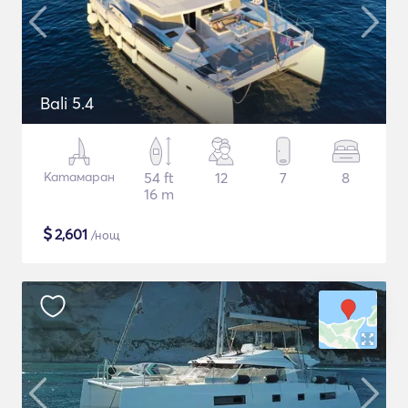
Bali 5.4
Катамаран
54 ft
12
7
8
16 m
$
2,601
/нощ