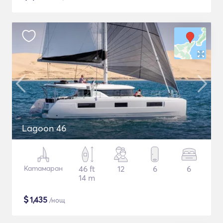
Lagoon 46
Катамаран
46 ft
12
6
6
14 m
$
1,435
/нощ