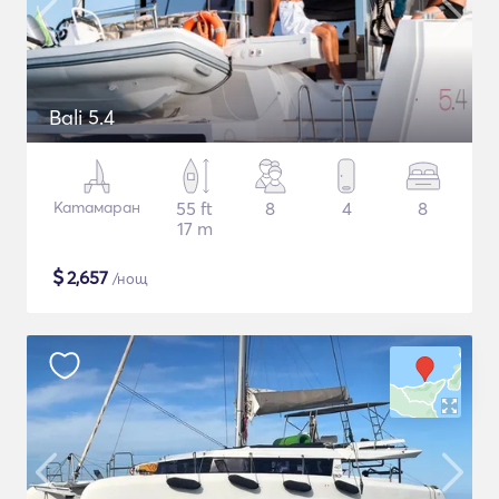
Bali 5.4
Катамаран
55 ft
8
4
8
17 m
$
2,657
/нощ