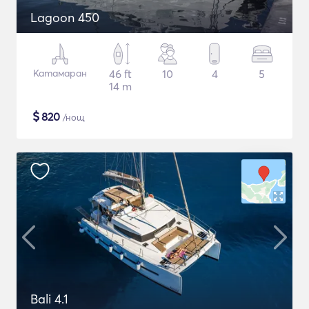
Lagoon 450
Катамаран
46 ft
10
4
5
14 m
$
820
/нощ
Bali 4.1