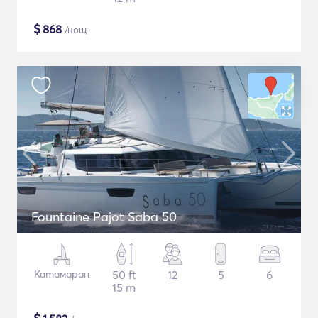
$
868
/нощ
Fountaine Pajot Saba 50
Катамаран
50 ft
12
5
6
15 m