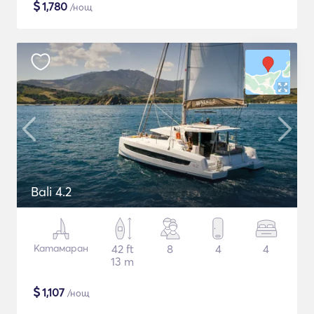
$
1,780
/нощ
Bali 4.2
Катамаран
42 ft
8
4
4
13 m
$
1,107
/нощ