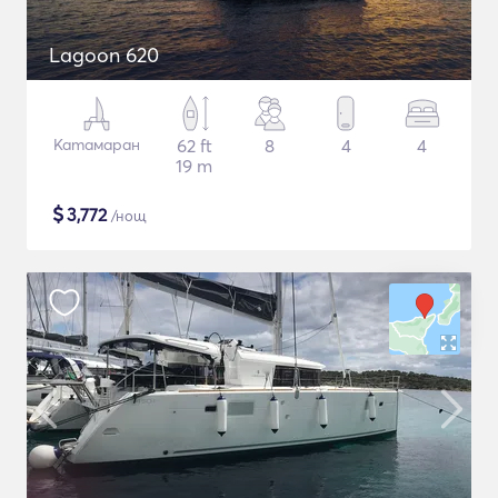
Lagoon 620
Катамаран
62 ft
8
4
4
19 m
$
3,772
/нощ