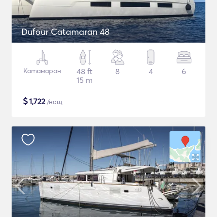
Dufour Catamaran 48
Катамаран
48 ft
8
4
6
15 m
$
1,722
/нощ