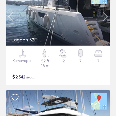
Lagoon 52F
Катамаран
52 ft
12
7
7
16 m
$
2,542
/нощ