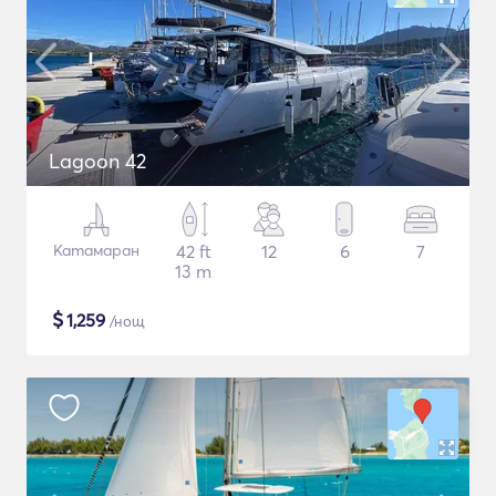
Lagoon 42
Катамаран
42 ft
12
6
7
13 m
$
1,259
/нощ