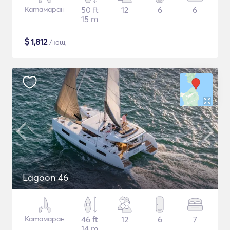
Катамаран
50 ft
12
6
6
15 m
$
1,812
/нощ
Lagoon 46
Катамаран
46 ft
12
6
7
14 m