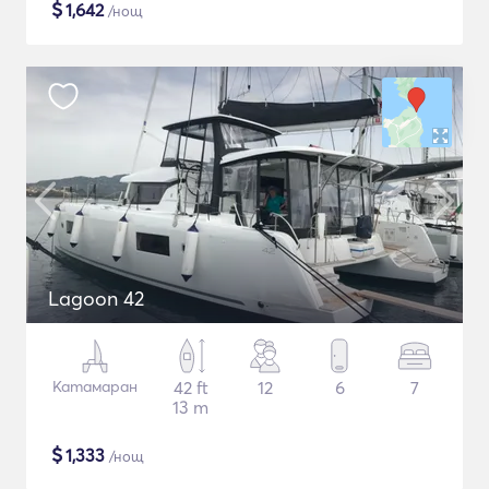
$
1,642
/нощ
Lagoon 42
Катамаран
42 ft
12
6
7
13 m
$
1,333
/нощ