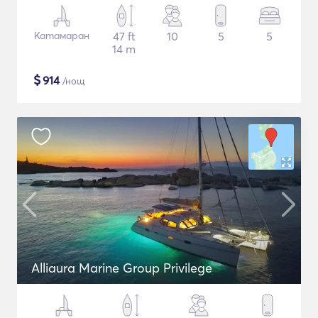
Катамаран
47 ft
10
5
5
14 m
$
914
/нощ
Alliaura Marine Group Privilege