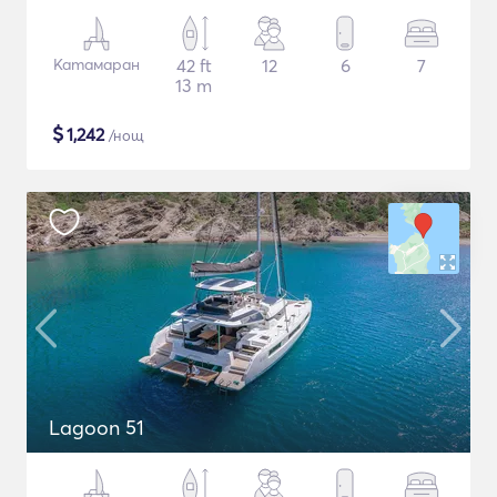
Катамаран
42 ft
12
6
7
13 m
$
1,242
/нощ
Lagoon 51