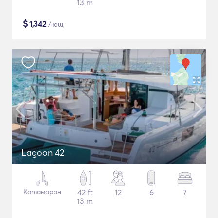
13 m
$
1,342
/нощ
Lagoon 42
Катамаран
42 ft
12
6
7
13 m