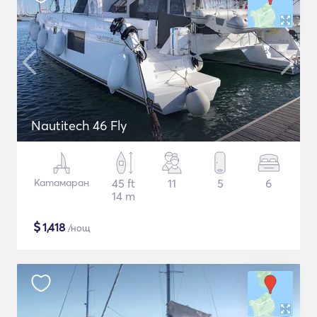
Nautitech 46 Fly
Катамаран
45 ft
11
5
6
14 m
$
1,418
/нощ