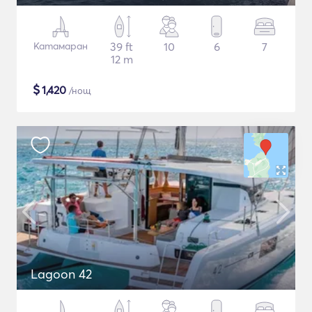
Катамаран
39 ft
10
6
7
12 m
$
1,420
/нощ
Lagoon 42