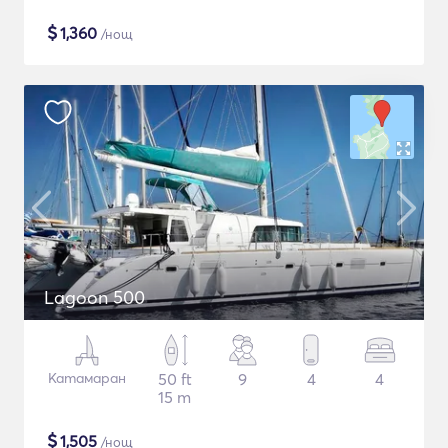
$
1,360
/нощ
Lagoon 500
Катамаран
50 ft
9
4
4
15 m
$
1,505
/нощ