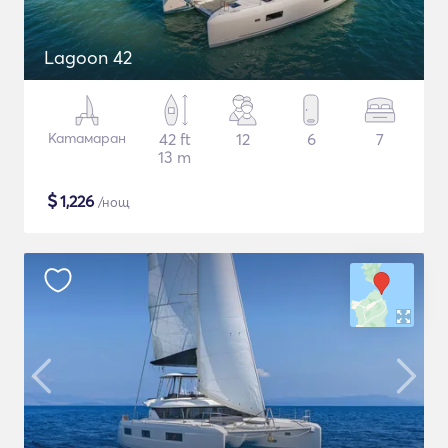
Lagoon 42
Катамаран
42 ft
12
6
7
13 m
$
1,226
/нощ