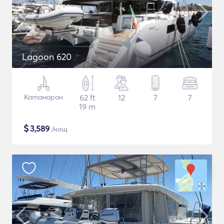
Lagoon 620
Катамаран
62 ft
12
7
7
19 m
$
3,589
/нощ