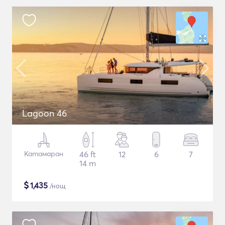
Lagoon 46
Катамаран
46 ft
12
6
7
14 m
$
1,435
/нощ