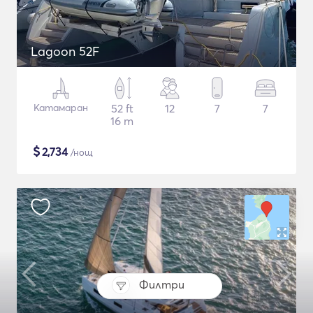
Lagoon 52F
Катамаран
52 ft
12
7
7
16 m
$
2,734
/нощ
Филтри