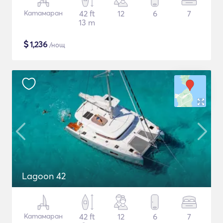
Катамаран
42 ft
12
6
7
13 m
$
1,236
/нощ
Lagoon 42
Катамаран
42 ft
12
6
7