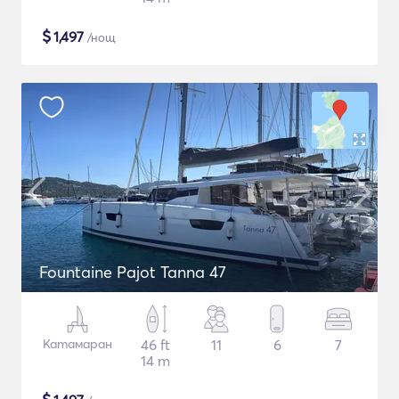
$
1,497
/нощ
Fountaine Pajot Tanna 47
Катамаран
46 ft
11
6
7
14 m