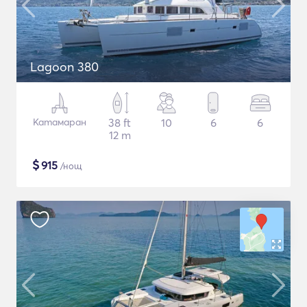
Lagoon 380
Катамаран
38 ft
10
6
6
12 m
$
915
/нощ