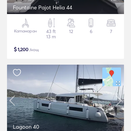
Fountaine Pajot Helia 44
Катамаран
43 ft
12
6
7
13 m
$
1,200
/нощ
Lagoon 40