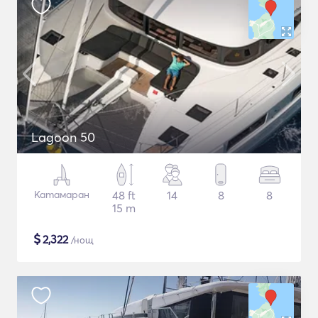
Lagoon 50
Катамаран
48 ft
14
8
8
15 m
$
2,322
/нощ