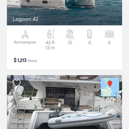
Lagoon 42
Катамаран
42 ft
12
6
6
13 m
$
1,213
/нощ