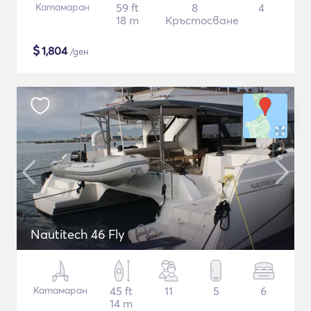
Катамаран
59 ft
8
4
18 m
Кръстосване
$
1,804
/ден
Nautitech 46 Fly
Катамаран
45 ft
11
5
6
14 m