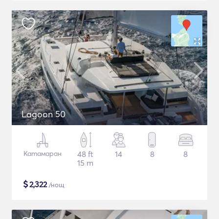
Lagoon 50
Катамаран
48 ft
14
8
8
15 m
$
2,322
/нощ