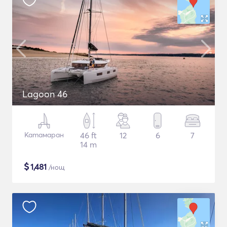
Lagoon 46
Катамаран
46 ft
12
6
7
14 m
$
1,481
/нощ