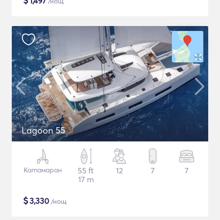
$
1,497
/нощ
Lagoon 55
Катамаран
55 ft
12
7
7
17 m
$
3,330
/нощ