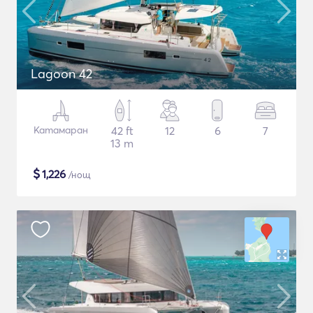
Lagoon 42
Катамаран
42 ft
12
6
7
13 m
$
1,226
/нощ