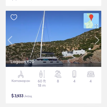
Lagoon 620
Катамаран
60 ft
8
4
4
18 m
$
3,933
/нощ