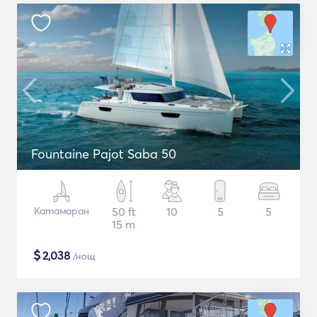
Fountaine Pajot Saba 50
Катамаран
50 ft
10
5
5
15 m
$
2,038
/нощ