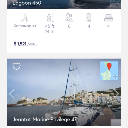
Lagoon 450
Катамаран
45 ft
8
4
4
14 m
$
1,521
/нощ
Jeantot Marine Privilege 47