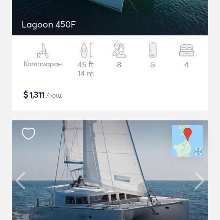
Lagoon 450F
Катамаран
45 ft
8
5
4
14 m
$
1,311
/нощ