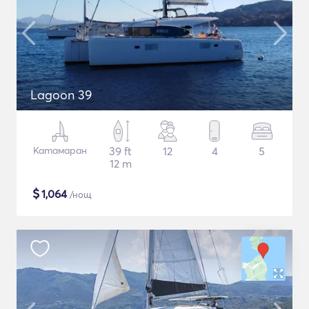
Lagoon 39
Катамаран
39 ft
12
4
5
12 m
$
1,064
/нощ