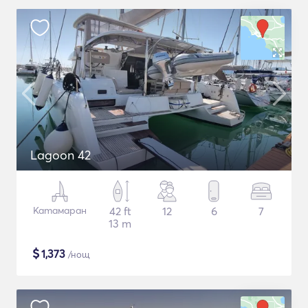
Lagoon 42
Катамаран
42 ft
12
6
7
13 m
$
1,373
/нощ