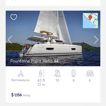
Fountaine Pajot Helia 44
Катамаран
43 ft
10
6
6
13 m
$
1,156
/нощ