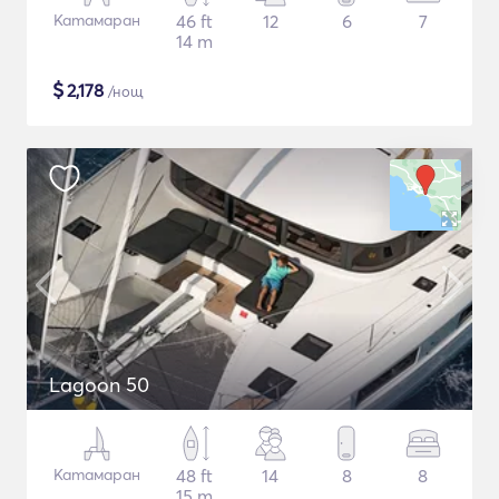
Катамаран
46 ft
12
6
7
14 m
$
2,178
/нощ
Lagoon 50
Катамаран
48 ft
14
8
8
15 m