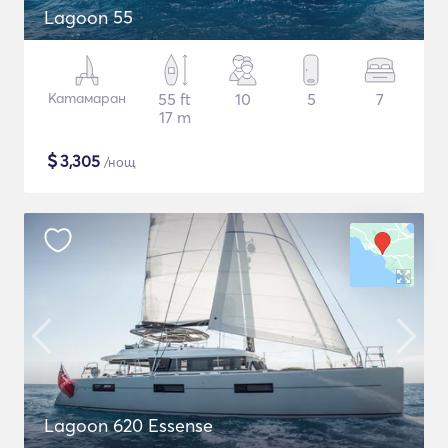
Lagoon 55
Катамаран
55 ft
10
5
7
17 m
$
3,305
/нощ
Lagoon 620 Essense