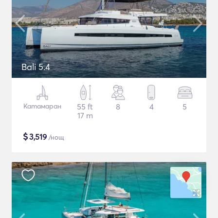
Bali 5.4
Катамаран
55 ft
8
4
5
17 m
$
3,519
/нощ