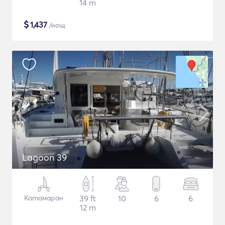
14 m
$
1,437
/нощ
Lagoon 39
Катамаран
39 ft
10
6
6
12 m