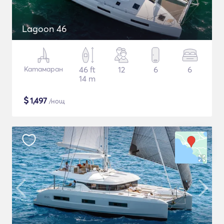
Lagoon 46
Катамаран
46 ft
12
6
6
14 m
$
1,497
/нощ