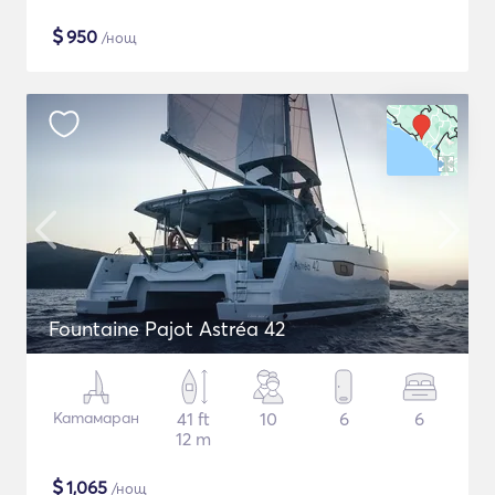
$
950
/нощ
Fountaine Pajot Astréa 42
Катамаран
41 ft
10
6
6
12 m
$
1,065
/нощ