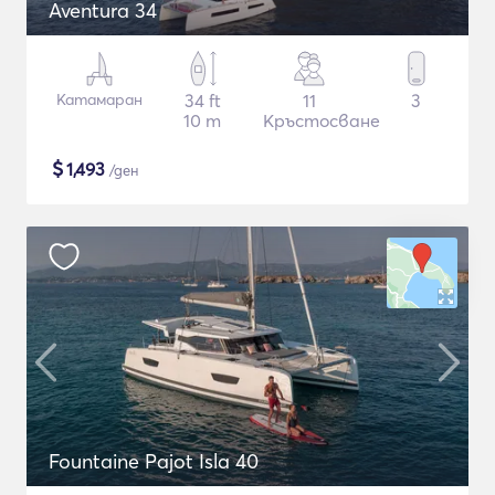
Aventura 34
Катамаран
34 ft
11
3
10 m
Кръстосване
$
1,493
/ден
Fountaine Pajot Isla 40