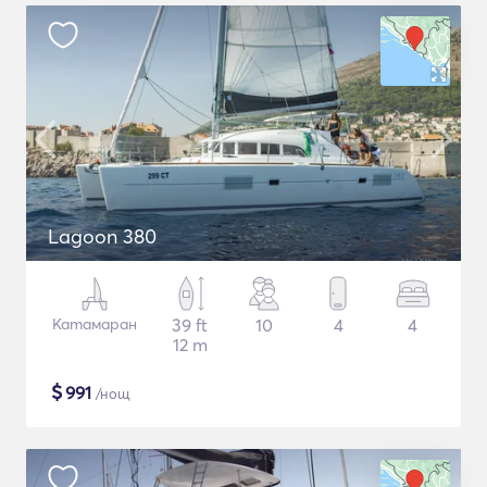
Lagoon 380
Катамаран
39 ft
10
4
4
12 m
$
991
/нощ