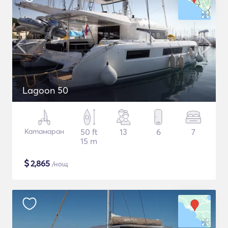
Lagoon 50
Катамаран
50 ft
13
6
7
15 m
$
2,865
/нощ