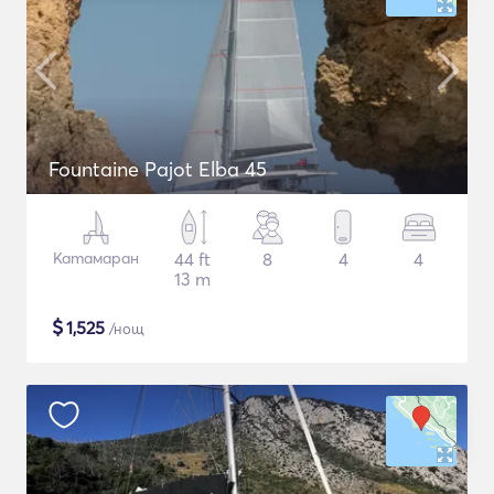
Fountaine Pajot Elba 45
Катамаран
44 ft
8
4
4
13 m
$
1,525
/нощ