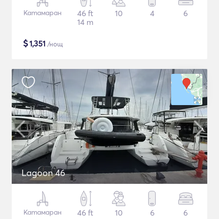
Катамаран
46 ft
10
4
6
14 m
$
1,351
/нощ
Lagoon 46
Катамаран
46 ft
10
6
6