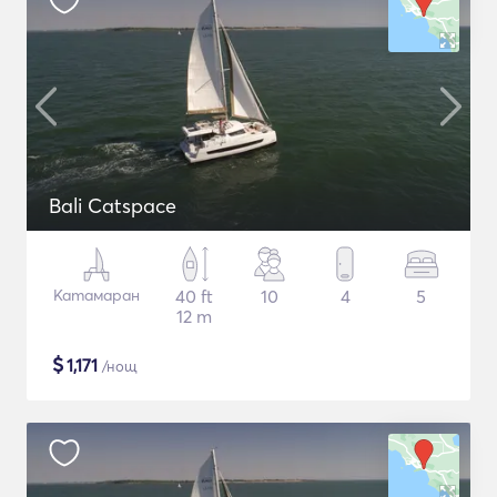
Bali Catspace
Катамаран
40 ft
10
4
5
12 m
$
1,171
/нощ