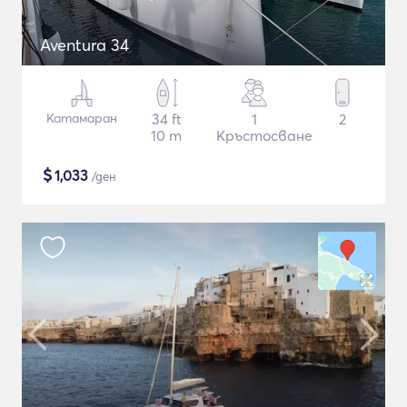
Aventura 34
Катамаран
34 ft
1
2
10 m
Кръстосване
$
1,033
/ден