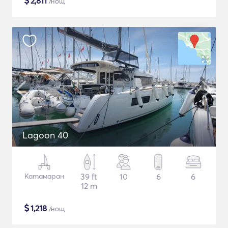
$
2,811
/нощ
Lagoon 40
Катамаран
39 ft
10
6
6
12 m
$
1,218
/нощ