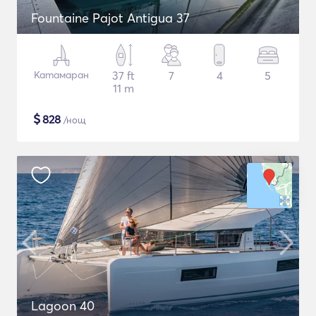
Fountaine Pajot Antigua 37
Катамаран
37 ft
7
4
5
11 m
$
828
/нощ
Lagoon 40