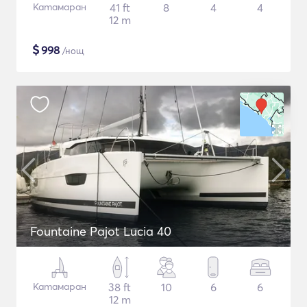
Катамаран
41 ft
8
4
4
12 m
$
998
/нощ
Fountaine Pajot Lucia 40
Катамаран
38 ft
10
6
6
12 m