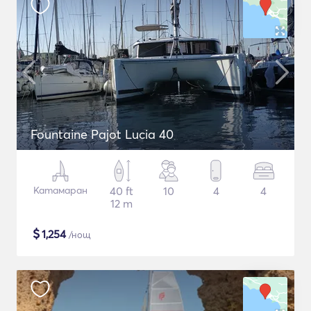
Fountaine Pajot Lucia 40
Катамаран
40 ft
10
4
4
12 m
$
1,254
/нощ