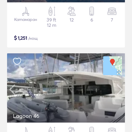
Катамаран
39 ft
12
6
7
12 m
$
1,251
/нощ
Lagoon 46