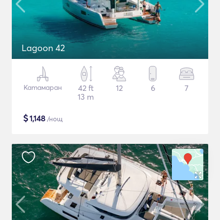
Lagoon 42
Катамаран
42 ft
12
6
7
13 m
$
1,148
/нощ