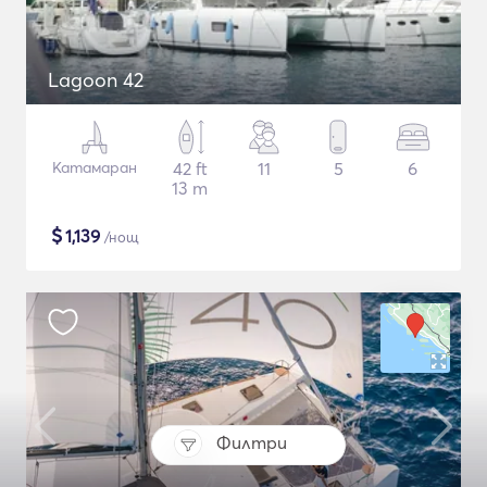
Lagoon 42
Катамаран
42 ft
11
5
6
13 m
$
1,139
/нощ
Филтри