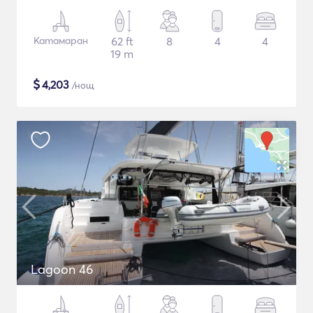
Катамаран
62 ft
8
4
4
19 m
$
4,203
/нощ
Lagoon 46