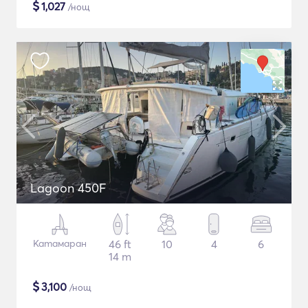
$
1,027
/нощ
Lagoon 450F
Катамаран
46 ft
10
4
6
14 m
$
3,100
/нощ