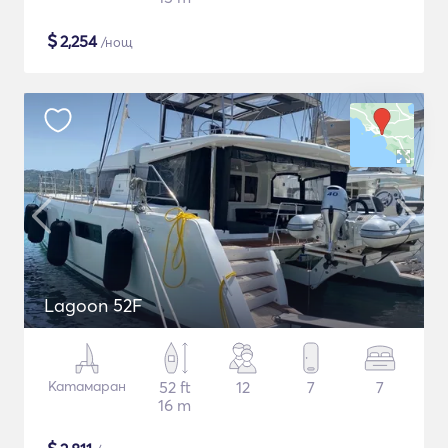
$
2,254
/нощ
Lagoon 52F
Катамаран
52 ft
12
7
7
16 m