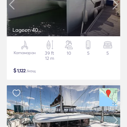
Lagoon 40
Катамаран
39 ft
10
5
5
12 m
$
1,122
/нощ