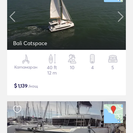
Bali Catspace
Катамаран
40 ft
10
4
5
12 m
$
1,139
/нощ