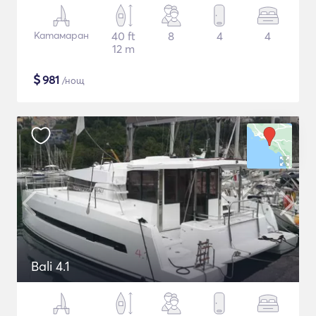
Катамаран
40 ft
8
4
4
12 m
$
981
/нощ
Bali 4.1