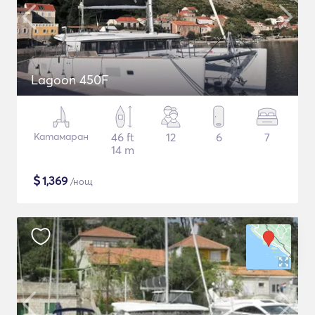
Lagoon 450F
Катамаран
46 ft
12
6
7
14 m
$
1,369
/нощ