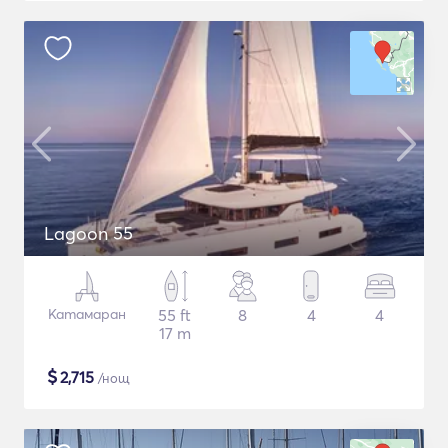
Lagoon 55
Катамаран
55 ft
8
4
4
17 m
$
2,715
/нощ