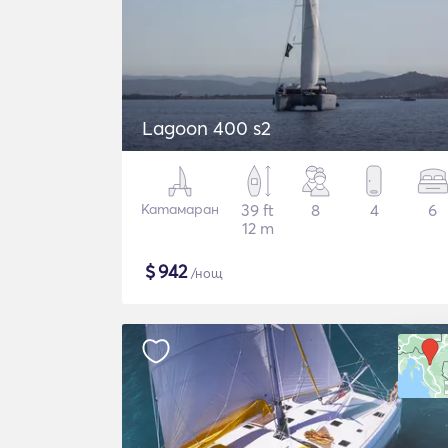
Lagoon 400 s2
Катамаран
39 ft
8
4
6
12 m
$
942
/нощ