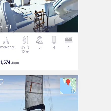
ali 4.1
атамаран
39 ft
8
4
4
12 m
$
1,574
/нощ