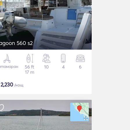
agoon 560 s2
атамаран
56 ft
10
4
6
17 m
$
2,230
/нощ