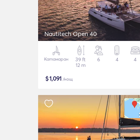
Nautitech Open 40
Катамаран
39 ft
6
4
4
12 m
$
1,091
/нощ