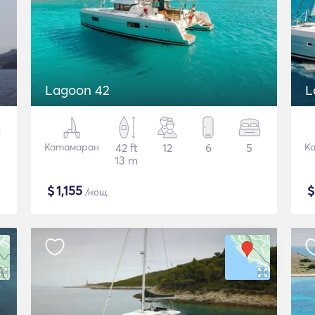
Lagoon 42
L
Катамаран
42 ft
12
6
5
К
13 m
$
1,155
/нощ