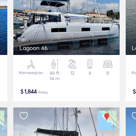
Lagoon 46
L
Катамаран
46 ft
12
6
8
К
14 m
$
1,844
/нощ