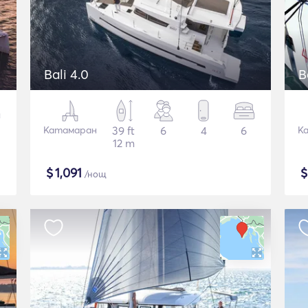
Bali 4.0
B
Катамаран
39 ft
6
4
6
К
12 m
$
1,091
/нощ