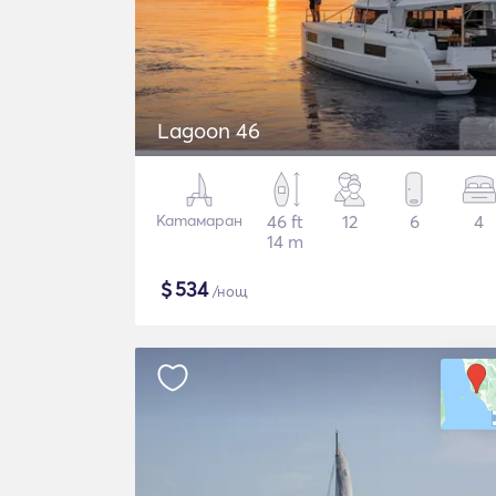
Lagoon 46
Катамаран
46 ft
12
6
4
14 m
$
534
/нощ