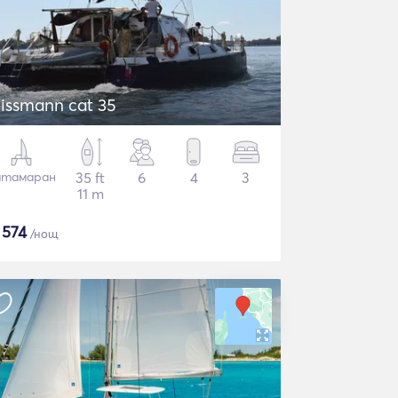
issmann cat 35
атамаран
35 ft
6
4
3
11 m
$
574
/нощ