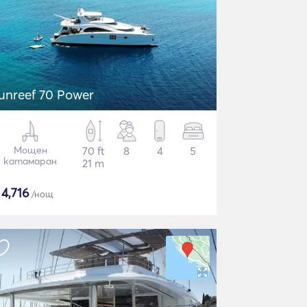
unreef 70 Power
Мощен
70 ft
8
4
5
катамаран
21 m
$
4,716
/нощ