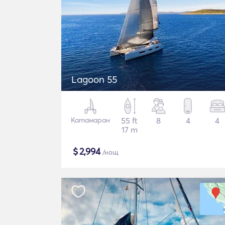
Lagoon 55
Катамаран
55 ft
8
4
4
17 m
$
2,994
/нощ