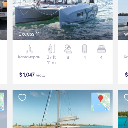
Excess 11
w
Катамаран
37 ft
8
4
4
К
11 m
$
1,047
/нощ