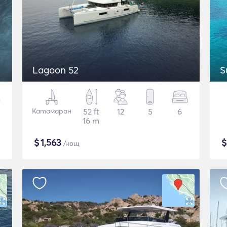
Lagoon 52
S
Катамаран
52 ft
12
5
6
16 m
$
1,563
/нощ