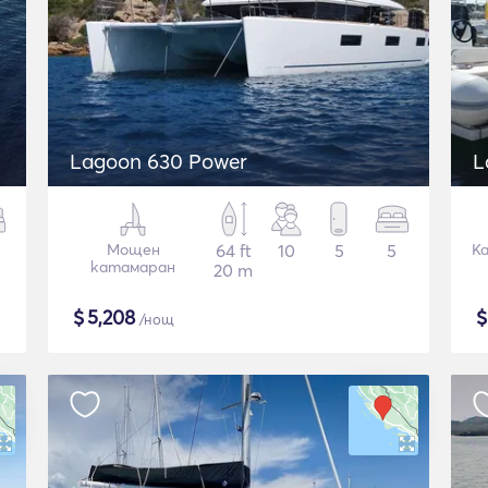
Lagoon 630 Power
L
Мощен
64 ft
10
5
5
К
катамаран
20 m
$
5,208
/нощ