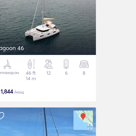
agoon 46
атамаран
46 ft
12
6
8
14 m
$
1,844
/нощ