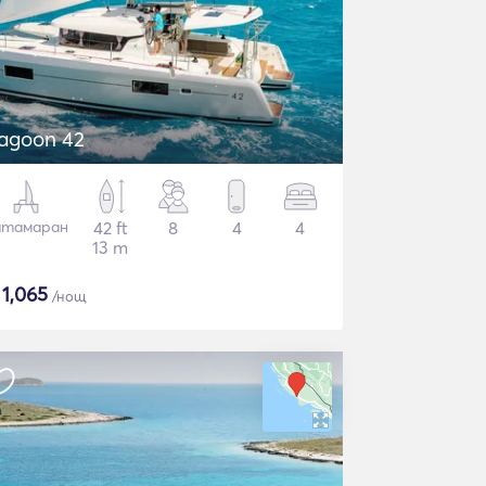
agoon 42
атамаран
42 ft
8
4
4
13 m
$
1,065
/нощ