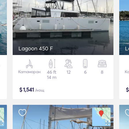
Lagoon 450 F
L
Катамаран
46 ft
12
6
8
К
14 m
$
1,541
/нощ