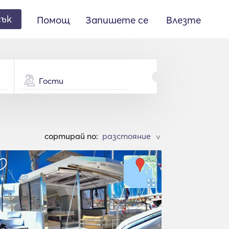
сък
Помощ
Запишете се
Влезте
Гости
cортирай по:
>