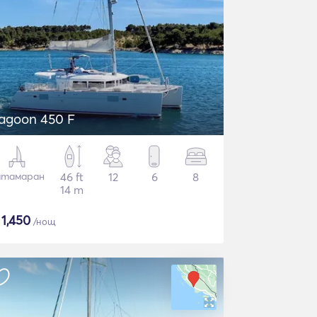
agoon 450 F
атамаран
46 ft
12
6
8
14 m
$
1,450
/нощ