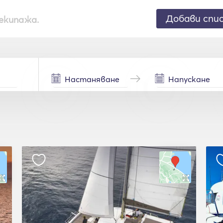
Добави спи
екипажа.