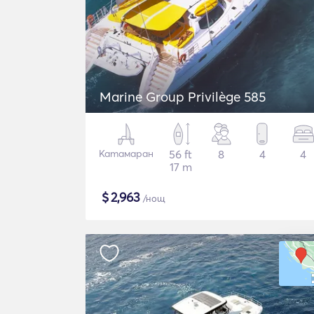
Marine Group Privilège 585
Катамаран
56 ft
8
4
4
17 m
$
2,963
/нощ