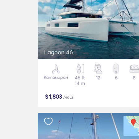
Lagoon 46
Катамаран
46 ft
12
6
8
14 m
$
1,803
/нощ