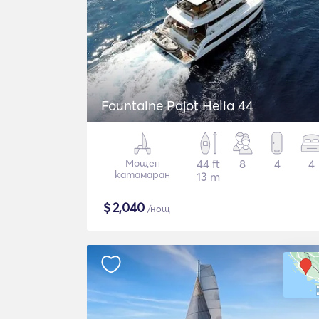
Fountaine Pajot Helia 44
Мощен
44 ft
8
4
4
катамаран
13 m
$
2,040
/нощ