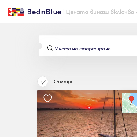
BednBlue
| Цената винаги включва 
Филтри