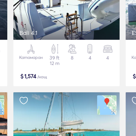
Bali 4.1
E
Катамаран
39 ft
8
4
4
К
12 m
$
1,574
/нощ