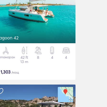
agoon 42
атамаран
42 ft
8
4
4
13 m
$
1,303
/нощ