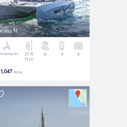
xcess 11
атамаран
37 ft
8
4
4
11 m
$
1,047
/нощ