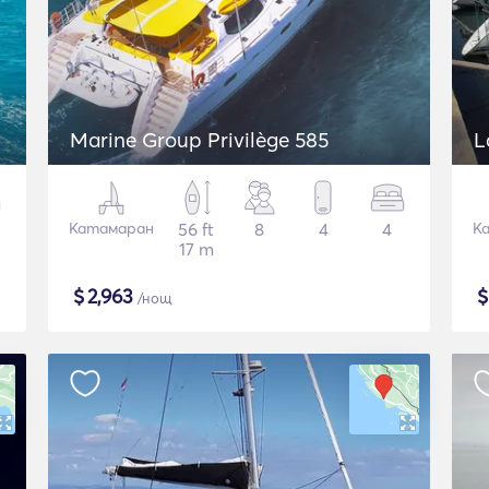
Marine Group Privilège 585
L
Катамаран
56 ft
8
4
4
К
17 m
$
2,963
/нощ