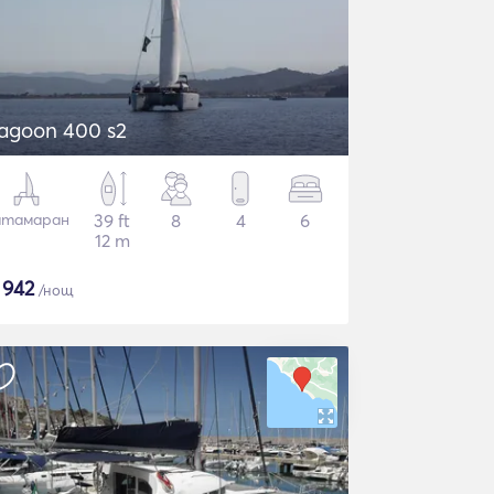
agoon 400 s2
атамаран
39 ft
8
4
6
12 m
$
942
/нощ