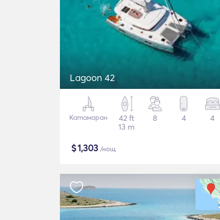
Lagoon 42
Катамаран
42 ft
8
4
4
13 m
$
1,303
/нощ