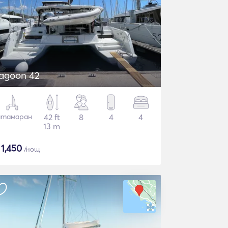
agoon 42
атамаран
42 ft
8
4
4
13 m
$
1,450
/нощ