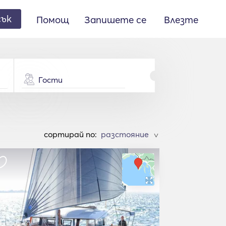
сък
Помощ
Запишете се
Влезте
Гости
cортирай по:
>