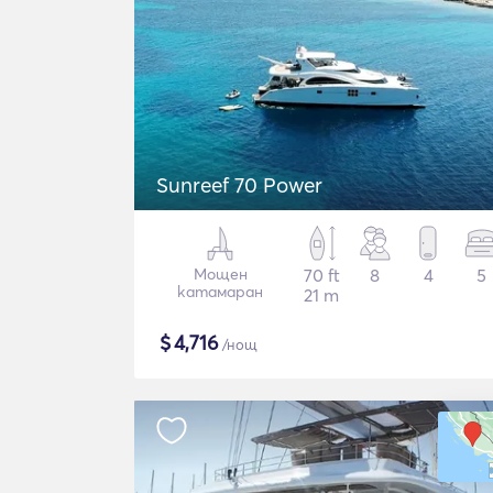
Sunreef 70 Power
Мощен
70 ft
8
4
5
катамаран
21 m
$
4,716
/нощ