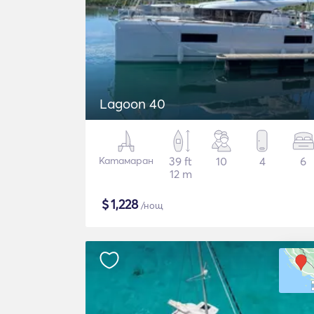
Lagoon 40
Катамаран
39 ft
10
4
6
12 m
$
1,228
/нощ