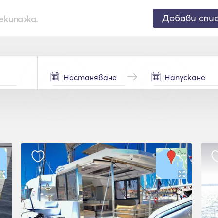
Добави спи
екипажа.