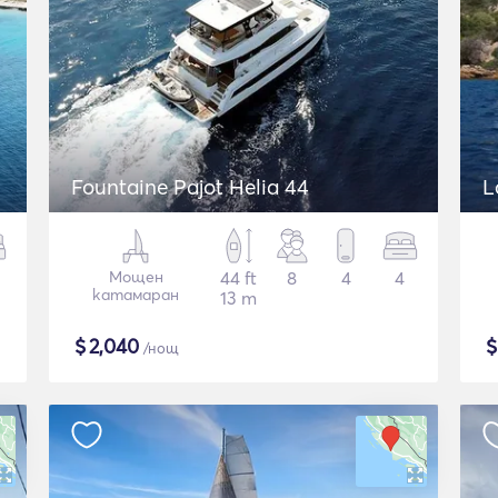
Fountaine Pajot Helia 44
L
Мощен
44 ft
8
4
4
катамаран
13 m
$
2,040
/нощ