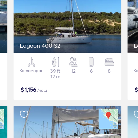
Lagoon 400 S2
L
Катамаран
39 ft
12
6
8
К
12 m
$
1,156
/нощ