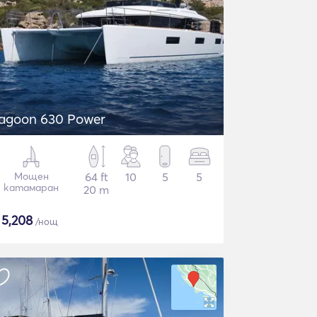
agoon 630 Power
Мощен
64 ft
10
5
5
катамаран
20 m
$
5,208
/нощ