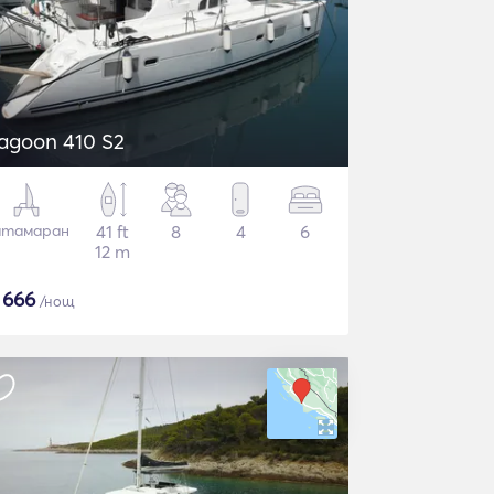
agoon 410 S2
атамаран
41 ft
8
4
6
12 m
$
666
/нощ