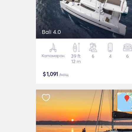
Bali 4.0
Катамаран
39 ft
6
4
6
12 m
$
1,091
/нощ