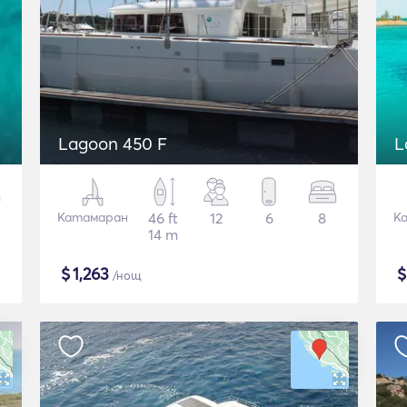
Lagoon 450 F
L
Катамаран
46 ft
12
6
8
К
14 m
$
1,263
/нощ