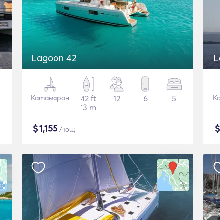
Lagoon 42
L
Катамаран
42 ft
12
6
5
К
13 m
$
1,155
/нощ