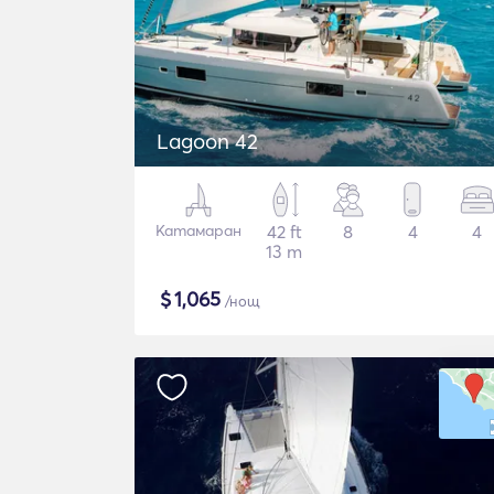
Lagoon 42
Катамаран
42 ft
8
4
4
13 m
$
1,065
/нощ