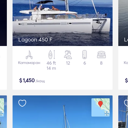
Lagoon 450 F
L
Катамаран
46 ft
12
6
8
К
14 m
$
1,450
/нощ