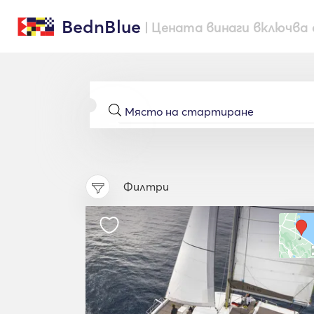
BednBlue
| Цената винаги включва 
Филтри