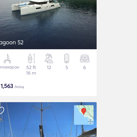
agoon 52
атамаран
52 ft
12
5
6
16 m
$
1,563
/нощ