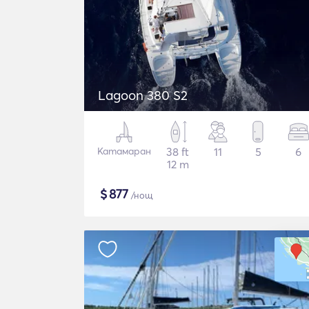
Lagoon 380 S2
Катамаран
38 ft
11
5
6
12 m
$
877
/нощ