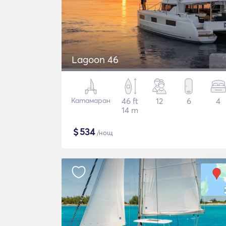
Lagoon 46
Катамаран
46 ft
12
6
4
14 m
$
534
/нощ