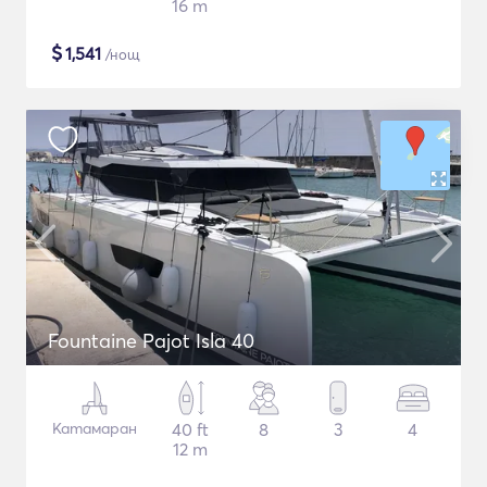
16 m
$
1,541
/нощ
Fountaine Pajot Isla 40
Катамаран
40 ft
8
3
4
12 m