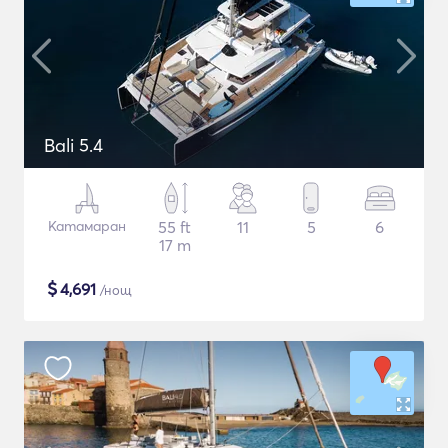
Bali 5.4
Катамаран
55 ft
11
5
6
17 m
$
4,691
/нощ