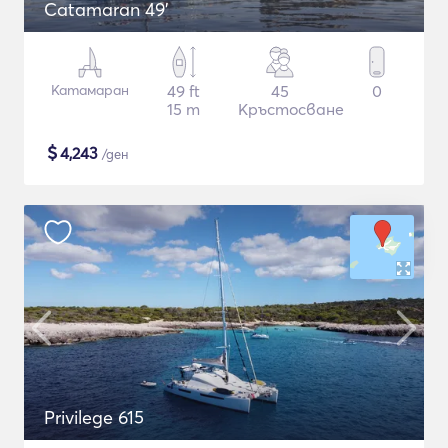
Catamaran 49'
Катамаран
49 ft
45
0
15 m
Кръстосване
$
4,243
/ден
Privilege 615