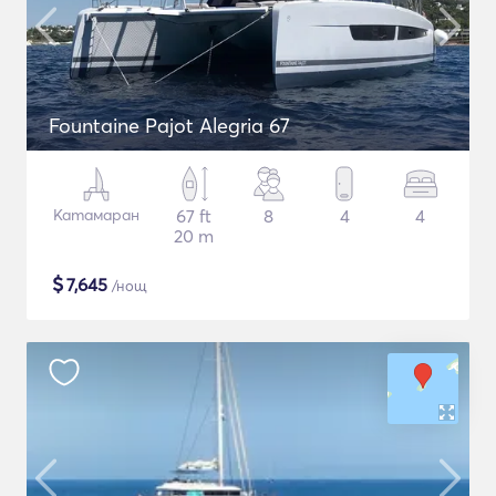
Fountaine Pajot Alegria 67
Катамаран
67 ft
8
4
4
20 m
$
7,645
/нощ