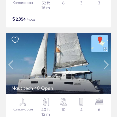
Катамаран
52 ft
6
3
3
16 m
$
2,354
/нощ
Nautitech 40 Open
Катамаран
40 ft
10
4
6
12 m