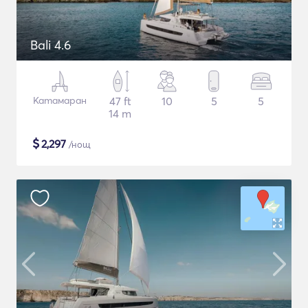
Bali 4.6
Катамаран
47 ft
10
5
5
14 m
$
2,297
/нощ