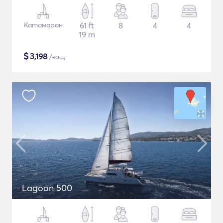
Катамаран
61 ft
8
4
4
19 m
$
3,198
/нощ
Lagoon 500