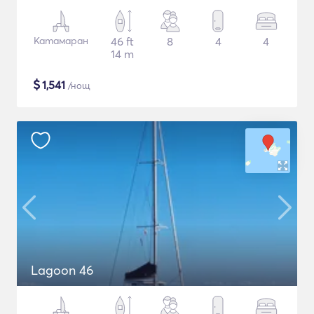
Катамаран
46 ft
8
4
4
14 m
$
1,541
/нощ
Lagoon 46