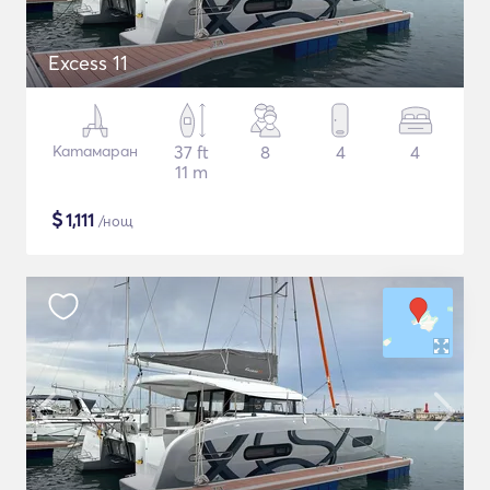
Excess 11
Катамаран
37 ft
8
4
4
11 m
$
1,111
/нощ