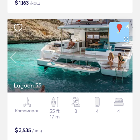
$
1,163
/нощ
Lagoon 55
Катамаран
55 ft
8
4
4
17 m
$
3,535
/нощ