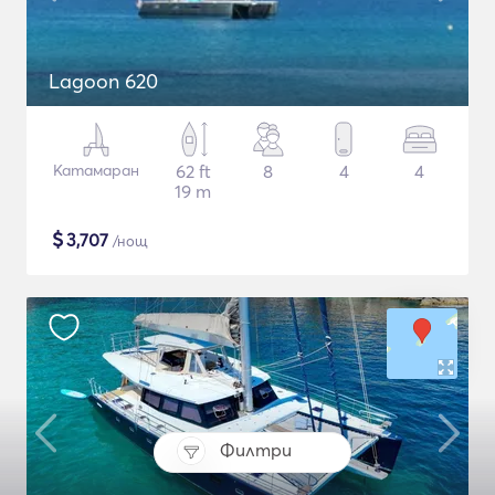
Lagoon 620
Катамаран
62 ft
8
4
4
19 m
$
3,707
/нощ
Филтри