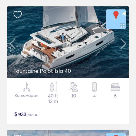
Fountaine Pajot Isla 40
Катамаран
40 ft
10
4
6
12 m
$
933
/нощ