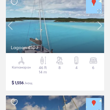
Lagoon 450 F
Катамаран
46 ft
8
4
6
14 m
$
1,556
/нощ