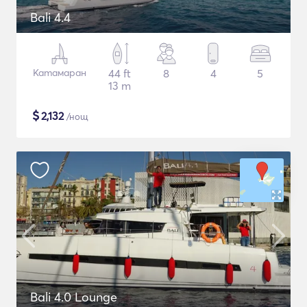
Bali 4.4
Катамаран
44 ft
8
4
5
13 m
$
2,132
/нощ
Bali 4.0 Lounge