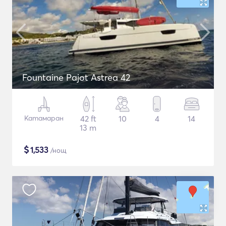
Fountaine Pajot Astrea 42
Катамаран
42 ft
10
4
14
13 m
$
1,533
/нощ