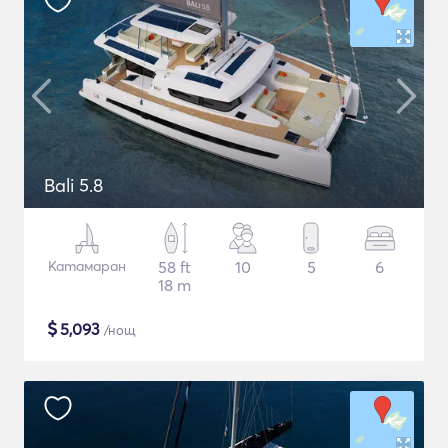
Bali 5.8
Катамаран
58 ft
10
5
6
18 m
$
5,093
/нощ