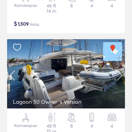
Катамаран
46 ft
8
4
4
14 m
$
1,509
/нощ
Lagoon 50 Owner´s Version
Катамаран
48 ft
8
4
4
15 m