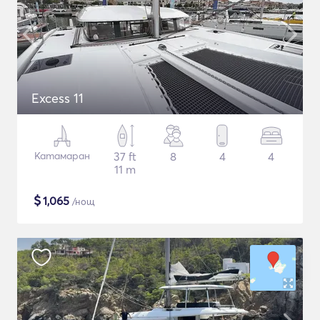
Excess 11
Катамаран
37 ft
8
4
4
11 m
$
1,065
/нощ