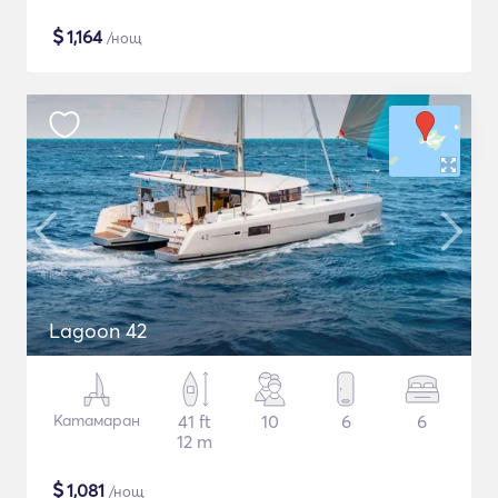
$
1,164
/нощ
Lagoon 42
Катамаран
41 ft
10
6
6
12 m
$
1,081
/нощ