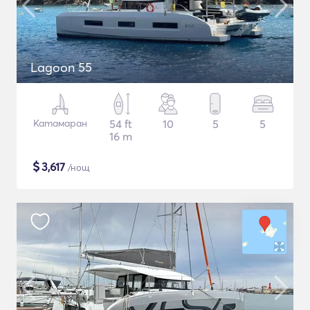
Lagoon 55
Катамаран
54 ft
10
5
5
16 m
$
3,617
/нощ