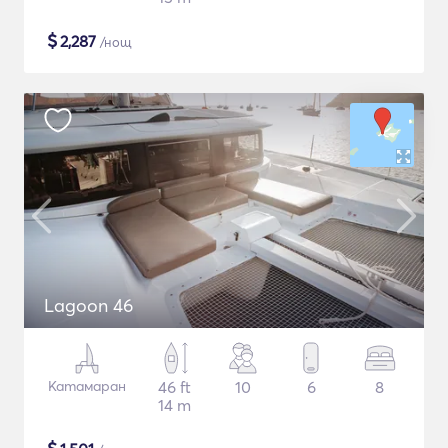
$
2,287
/нощ
Lagoon 46
Катамаран
46 ft
10
6
8
14 m