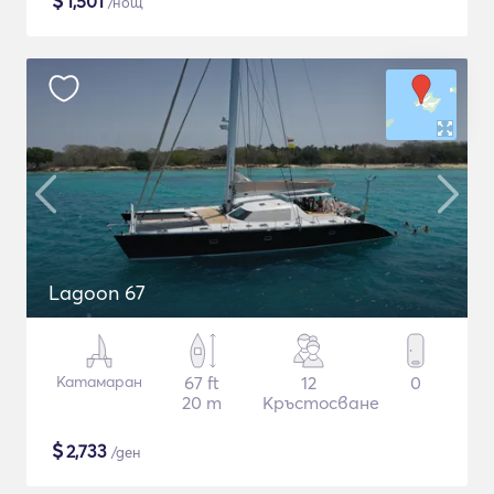
$
1,501
/нощ
Lagoon 67
Катамаран
67 ft
12
0
20 m
Кръстосване
$
2,733
/ден