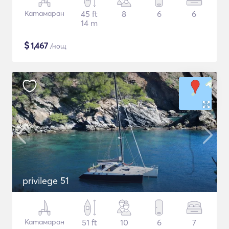
Катамаран
45 ft
8
6
6
14 m
$
1,467
/нощ
privilege 51
Катамаран
51 ft
10
6
7