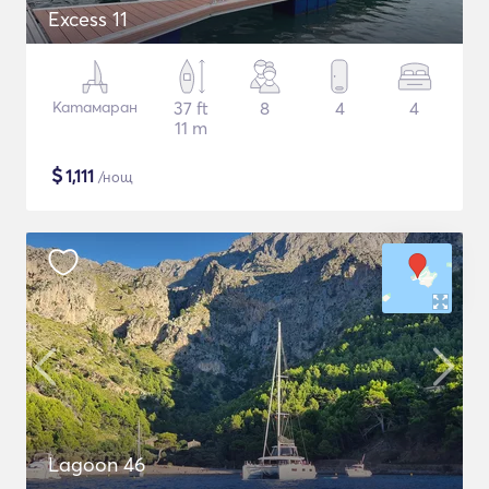
Excess 11
Катамаран
37 ft
8
4
4
11 m
$
1,111
/нощ
Lagoon 46