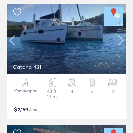
Catana 431
Катамаран
43 ft
4
2
2
13 m
$
2,159
/нощ