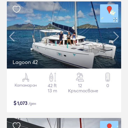
Lagoon 42
Катамаран
42 ft
12
0
13 m
Кръстосване
$
1,073
/ден