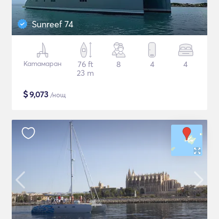
Sunreef 74
Катамаран
76 ft
8
4
4
23 m
$
9,073
/нощ