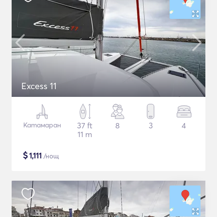
Excess 11
Катамаран
37 ft
8
3
4
11 m
$
1,111
/нощ