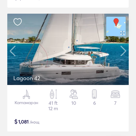
Lagoon 42
Катамаран
41 ft
10
6
7
12 m
$
1,081
/нощ